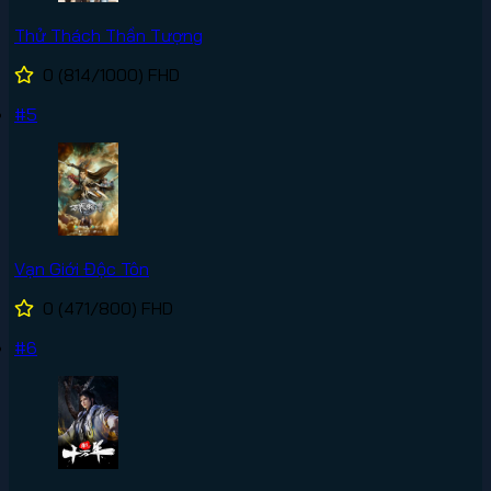
Thử Thách Thần Tượng
0
(814/1000)
FHD
#5
Vạn Giới Độc Tôn
0
(471/800)
FHD
#6