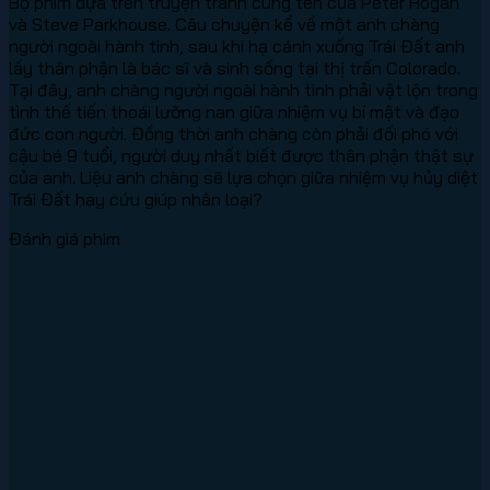
Bộ phim dựa trên truyện tranh cùng tên của Peter Hogan
và Steve Parkhouse. Câu chuyện kể về một anh chàng
người ngoài hành tinh, sau khi hạ cánh xuống Trái Đất anh
lấy thân phận là bác sĩ và sinh sống tại thị trấn Colorado.
Tại đây, anh chàng người ngoài hành tinh phải vật lộn trong
tình thế tiến thoái lưỡng nan giữa nhiệm vụ bí mật và đạo
đức con người. Đồng thời anh chàng còn phải đối phó với
cậu bé 9 tuổi, người duy nhất biết được thân phận thật sự
của anh. Liệu anh chàng sẽ lựa chọn giữa nhiệm vụ hủy diệt
Trái Đất hay cứu giúp nhân loại?
Đánh giá phim