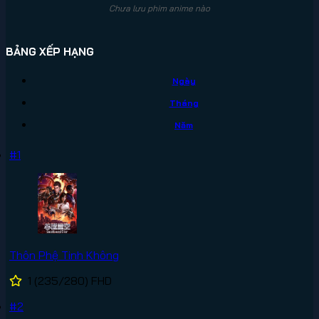
Chưa lưu phim anime nào
BẢNG XẾP HẠNG
Ngày
Tháng
Năm
#1
Thôn Phệ Tinh Không
1
(235/280)
FHD
#2