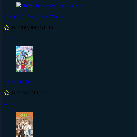
Thám Tử Lừng Danh Conan
0
(1209/1500)
FHD
#3
Đảo Hải Tặc
0
(1172/1190)
FHD
#4