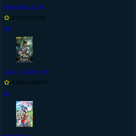
Phàm Nhân Tu Tiên
0
(177/176)
FHD
#10
Tuyệt Thế Chiến Hồn
0
(180/240)
FHD
#1
Đảo Hải Tặc