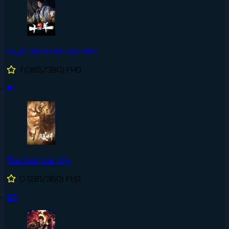
Luyện Khí Mười Vạn Năm
1
(365/380)
FHD
#7
Thế Giới Hoàn Mỹ
0
(281/360)
FHD
#8