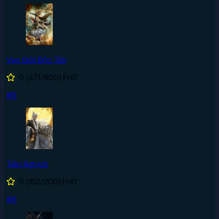
Vạn Giới Độc Tôn
0
(471/800)
FHD
#5
Tiên Nghịch
0
(152/200)
FHD
#6