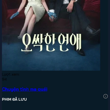
Lượt xem:
94
Chuyện tình ma quái
PHIM ĐÃ LƯU