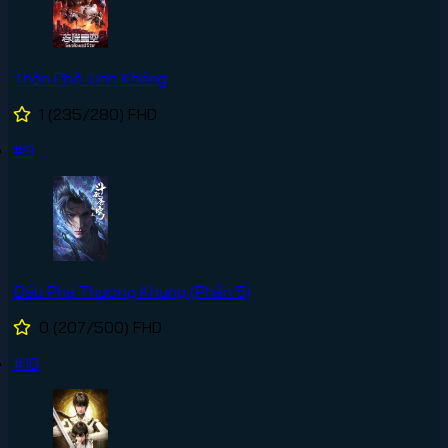
Thôn Phệ Tinh Không
1
(235/280)
FHD
#9
Đấu Phá Thương Khung (Phần 5)
0
(207/500)
FHD
#10