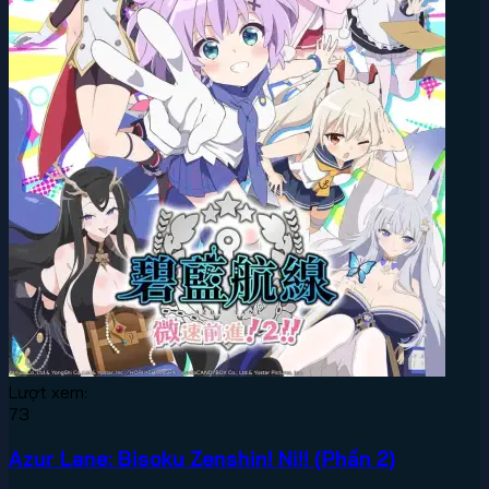
Lượt xem:
73
Azur Lane: Bisoku Zenshin! Ni!! (Phần 2)