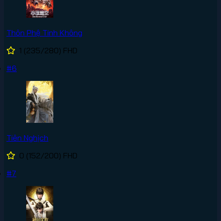
Thôn Phệ Tinh Không
1
(235/280)
FHD
#6
Tiên Nghịch
0
(152/200)
FHD
#7