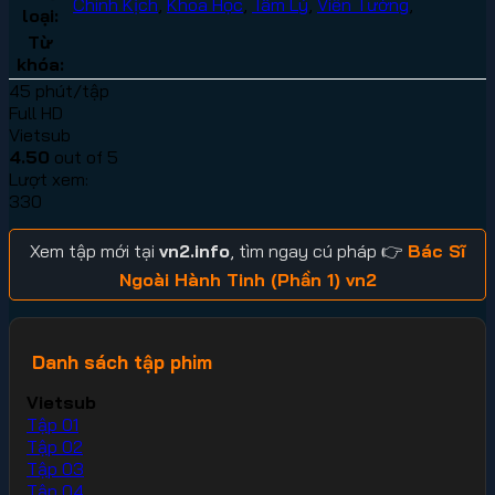
Chính Kịch
,
Khoa Học
,
Tâm Lý
,
Viễn Tưởng
,
loại:
Từ
khóa:
45 phút/tập
Full HD
Vietsub
4.50
out of 5
Lượt xem:
330
Xem tập mới tại
vn2.info
, tìm ngay cú pháp 👉
Bác Sĩ
Ngoài Hành Tinh (Phần 1) vn2
Danh sách tập phim
Vietsub
Tập 01
Tập 02
Tập 03
Tập 04