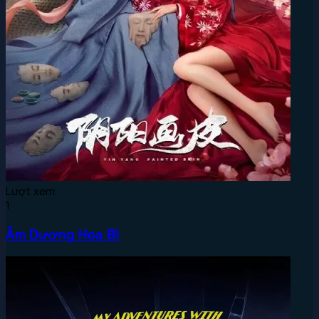
Lượt xem:
1
Âm Dương Hoạ Bì