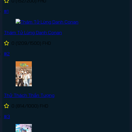
0
(152/200)
FHD
#1
Thám Tử Lừng Danh Conan
0
(1209/1500)
FHD
#2
Thử Thách Thần Tượng
0
(814/1000)
FHD
#3