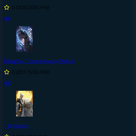
0
(208/208)
FHD
#9
Đấu Phá Thương Khung (Phần 5)
0
(207/500)
FHD
#10
Tiên Nghịch