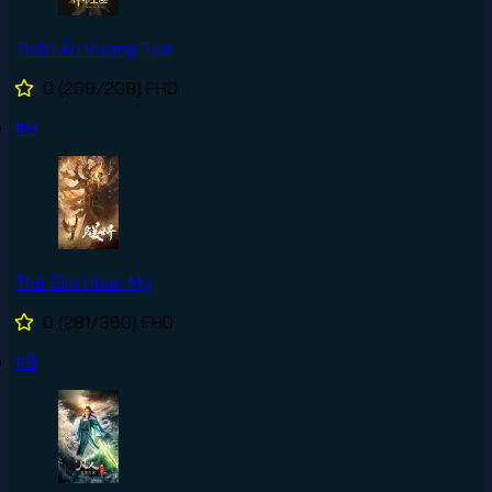
Thần Ấn Vương Tọa
0
(208/208)
FHD
#8
Thế Giới Hoàn Mỹ
0
(281/360)
FHD
#9