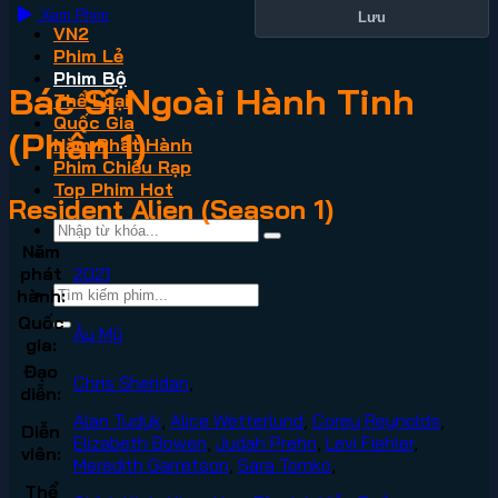
Xem Phim
Lưu
VN2
Phim Lẻ
Phim Bộ
Bác Sĩ Ngoài Hành Tinh
Thể Loại
Quốc Gia
(Phần 1)
Năm Phát Hành
Phim Chiếu Rạp
Top Phim Hot
Resident Alien (Season 1)
Năm
phát
2021
hành:
Quốc
Âu Mỹ
gia:
Đạo
Chris Sheridan
,
diễn:
Alan Tudyk
,
Alice Wetterlund
,
Corey Reynolds
,
Diễn
Elizabeth Bowen
,
Judah Prehn
,
Levi Fiehler
,
viên:
Meredith Garretson
,
Sara Tomko
,
Thể