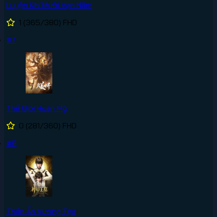
Luyện Khí Mười Vạn Năm
1
(365/380)
FHD
#7
Thế Giới Hoàn Mỹ
0
(281/360)
FHD
#8
Thần Ấn Vương Tọa