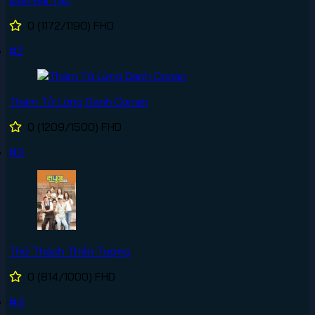
0
(1172/1190)
FHD
#2
Thám Tử Lừng Danh Conan
0
(1209/1500)
FHD
#3
Thử Thách Thần Tượng
0
(814/1000)
FHD
#4