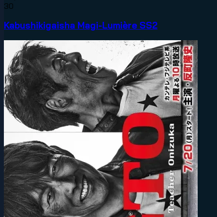
30
Kabushikigaisha Magi-Lumière SS2