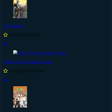
Tiên Nghịch
0
(152/200)
FHD
#1
Thám Tử Lừng Danh Conan
0
(1209/1500)
FHD
#2