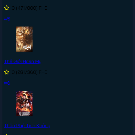
0
(471/800)
FHD
#5
Thế Giới Hoàn Mỹ
0
(281/360)
FHD
#6
Thôn Phệ Tinh Không