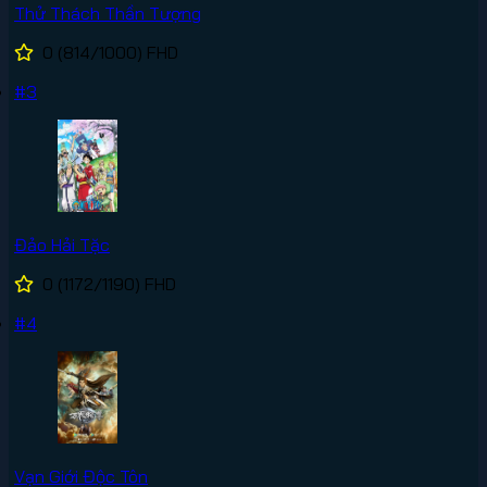
Thử Thách Thần Tượng
0
(814/1000)
FHD
#3
Đảo Hải Tặc
0
(1172/1190)
FHD
#4
Vạn Giới Độc Tôn