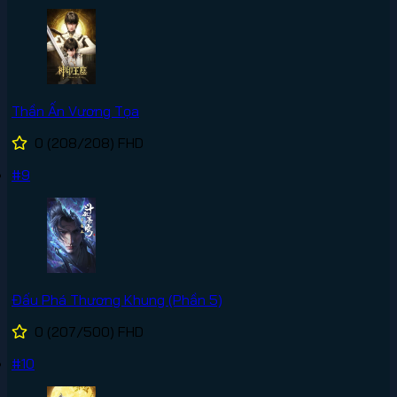
Thần Ấn Vương Tọa
0
(208/208)
FHD
#9
Đấu Phá Thương Khung (Phần 5)
0
(207/500)
FHD
#10