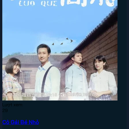
VN2
Phim Lẻ
Phim Bộ
Thể Loại
Quốc Gia
Năm Phát Hành
Phim Chiếu Rạp
Top Phim Hot
Lượt xem:
29
Cô Gái Bé Nhỏ