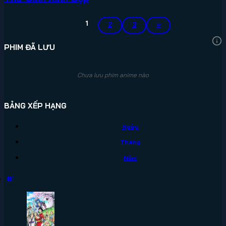
1
2
3
»
PHIM ĐÃ LƯU
Chưa lưu phim anime nào
BẢNG XẾP HẠNG
Ngày
Tháng
Năm
#1