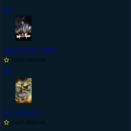
#4
Luyện Khí Mười Vạn Năm
1
(365/380)
FHD
#5
Vạn Giới Độc Tôn
0
(471/800)
FHD