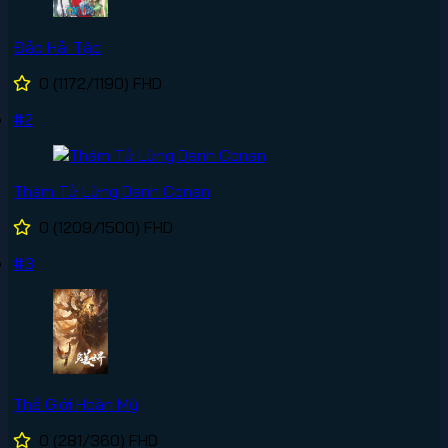
Đảo Hải Tặc
0
(1172/1190)
FHD
#2
Thám Tử Lừng Danh Conan
0
(1209/1500)
FHD
#3
Thế Giới Hoàn Mỹ
0
(281/360)
FHD