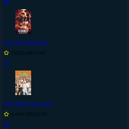
#6
Thôn Phệ Tinh Không
1
(235/280)
FHD
#7
Thử Thách Thần Tượng
0
(814/1000)
FHD
#8