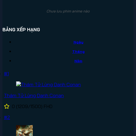
Chưa lưu phim anime nào
BẢNG XẾP HẠNG
Ngày
Tháng
Năm
#1
Thám Tử Lừng Danh Conan
0
(1209/1500)
FHD
#2