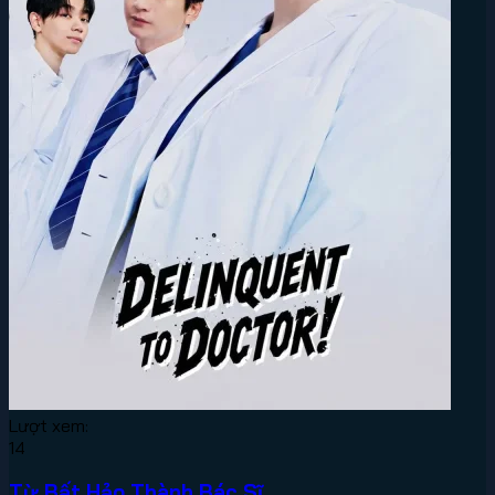
Lượt xem:
14
Từ Bất Hảo Thành Bác Sĩ