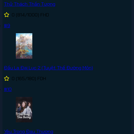
Thử Thách Thần Tượng
0
(814/1000)
FHD
#9
Đấu La Đại Lục 2 (Tuyệt Thế Đường Môn)
0
(165/180)
FDH
#10
Yêu Trong Đau Thương