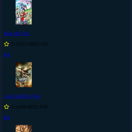
Đảo Hải Tặc
0
(1172/1190)
FHD
#4
Vạn Giới Độc Tôn
0
(469/800)
FHD
#5