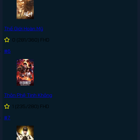
Thế Giới Hoàn Mỹ
0
(281/360)
FHD
#6
Thôn Phệ Tinh Không
1
(235/280)
FHD
#7