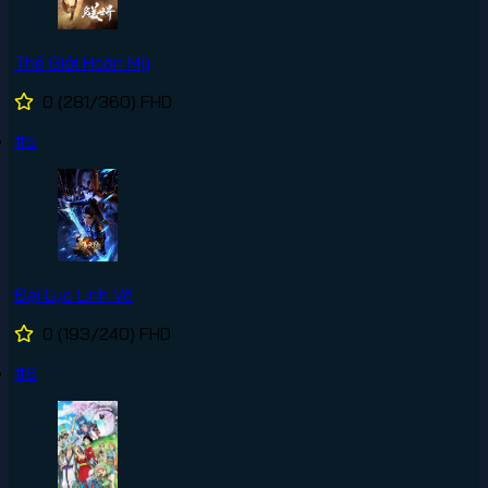
Thế Giới Hoàn Mỹ
0
(281/360)
FHD
#5
Đại Lục Linh Võ
0
(193/240)
FHD
#6