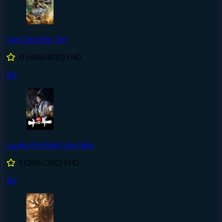
Vạn Giới Độc Tôn
0
(469/800)
FHD
#3
Luyện Khí Mười Vạn Năm
1
(366/380)
FHD
#4