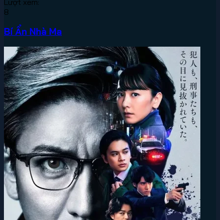
Lượt xem:
8
Bí Ẩn Nhà Ma