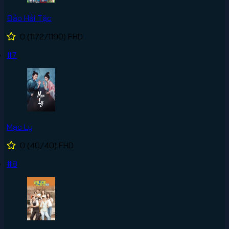
Đảo Hải Tặc
0
(1172/1190)
FHD
#7
Mạc Ly
0
(40/40)
FHD
#8