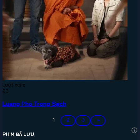
Lượt xem:
23
Luang Pho Trong Sạch
1
2
3
»
PHIM ĐÃ LƯU