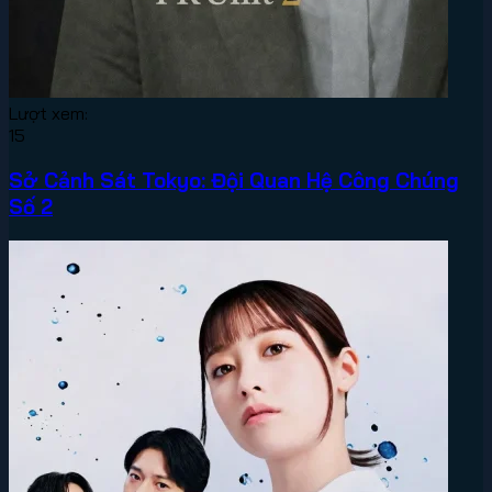
Lượt xem:
15
Sở Cảnh Sát Tokyo: Đội Quan Hệ Công Chúng
Số 2