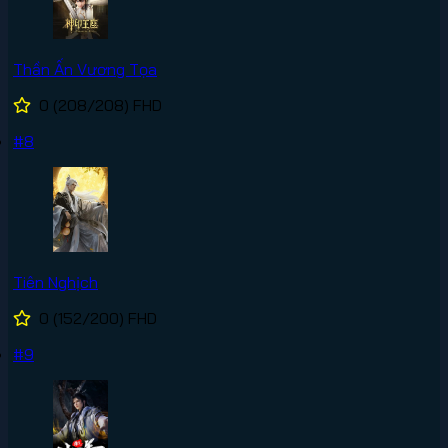
Thần Ấn Vương Tọa
0
(208/208)
FHD
#8
Tiên Nghịch
0
(152/200)
FHD
#9