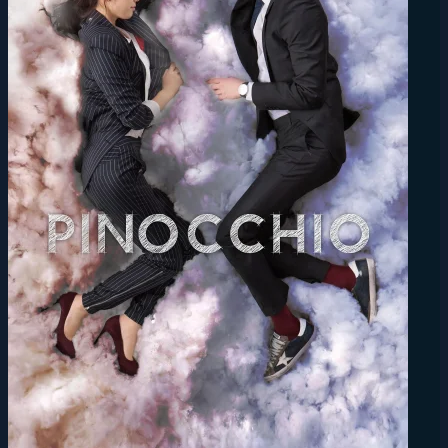
VN2
Phim Lẻ
Phim Bộ
Thể Loại
Quốc Gia
Năm Phát Hành
Phim Chiếu Rạp
Top Phim Hot