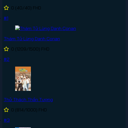
0
(40/40)
FHD
#1
Thám Tử Lừng Danh Conan
0
(1209/1500)
FHD
#2
Thử Thách Thần Tượng
0
(814/1000)
FHD
#3