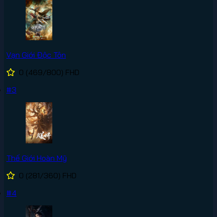
Vạn Giới Độc Tôn
0
(469/800)
FHD
#3
Thế Giới Hoàn Mỹ
0
(281/360)
FHD
#4