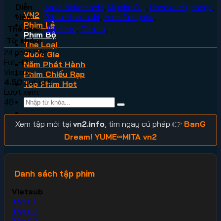
Diễn
Arale Nakamachi
,
Miyako Fuji
,
Nonoka Miyanaga
,
VN2
viên:
Ritsu Minetsuki
,
Yuno Sengoku
,
Phim Lẻ
Thể loại:
Hài Hước
,
Tâm Lý
,
Phim Bộ
Từ khóa:
Thể Loại
24 phút/tập
Quốc Gia
Full HD
Năm Phát Hành
Vietsub
Phim Chiếu Rạp
4.50
out of 5
Top Phim Hot
Lượt xem:
48
Xem tập mới tại
vn2.info
, tìm ngay cú pháp 👉
BanG
Dream! YUME∞MITA vn2
Danh sách tập phim
Vietsub
Tập 01
Tập 02
Tập 03