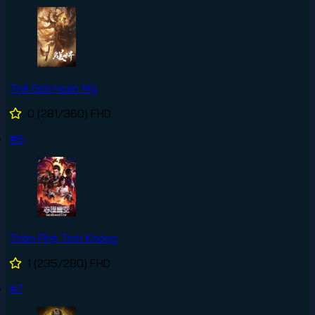
Thế Giới Hoàn Mỹ
0
(281/360)
FHD
#6
Thôn Phệ Tinh Không
1
(235/280)
FHD
#7