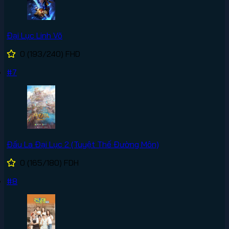
Đại Lục Linh Võ
0
(193/240)
FHD
#7
Đấu La Đại Lục 2 (Tuyệt Thế Đường Môn)
0
(165/180)
FDH
#8