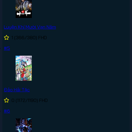
Luyện Khí Mười Vạn Năm
1
(366/380)
FHD
#5
Đảo Hải Tặc
0
(1172/1190)
FHD
#6