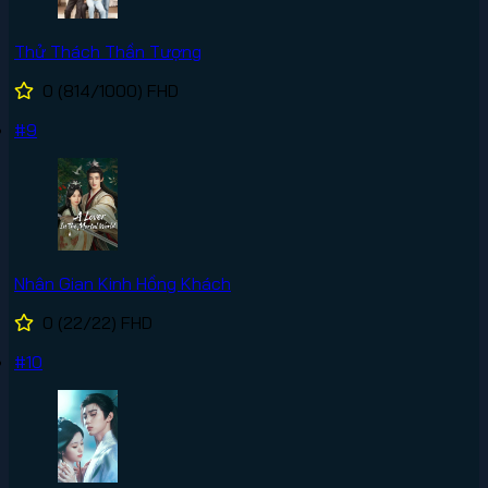
Thử Thách Thần Tượng
0
(814/1000)
FHD
#9
Nhân Gian Kinh Hồng Khách
0
(22/22)
FHD
#10