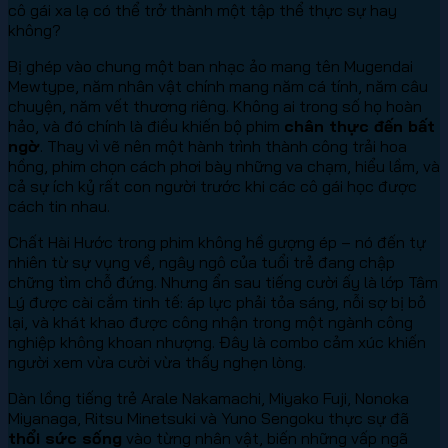
cô gái xa lạ có thể trở thành một tập thể thực sự hay
không?
Bị ghép vào chung một ban nhạc ảo mang tên Mugendai
Mewtype, năm nhân vật chính mang năm cá tính, năm câu
chuyện, năm vết thương riêng. Không ai trong số họ hoàn
hảo, và đó chính là điều khiến bộ phim
chân thực đến bất
ngờ
. Thay vì vẽ nên một hành trình thành công trải hoa
hồng, phim chọn cách phơi bày những va chạm, hiểu lầm, và
cả sự ích kỷ rất con người trước khi các cô gái học được
cách tin nhau.
Chất Hài Hước trong phim không hề gượng ép – nó đến tự
nhiên từ sự vụng về, ngây ngô của tuổi trẻ đang chập
chững tìm chỗ đứng. Nhưng ẩn sau tiếng cười ấy là lớp Tâm
Lý được cài cắm tinh tế: áp lực phải tỏa sáng, nỗi sợ bị bỏ
lại, và khát khao được công nhận trong một ngành công
nghiệp không khoan nhượng. Đây là combo cảm xúc khiến
người xem vừa cười vừa thấy nghẹn lòng.
Dàn lồng tiếng trẻ Arale Nakamachi, Miyako Fuji, Nonoka
Miyanaga, Ritsu Minetsuki và Yuno Sengoku thực sự đã
thổi sức sống
vào từng nhân vật, biến những vấp ngã