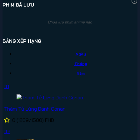
PHIM ĐÃ LƯU
Chưa lưu phim anime nào
BẢNG XẾP HẠNG
Ngày
Tháng
Năm
#1
Thám Tử Lừng Danh Conan
0
(1209/1500)
FHD
#2