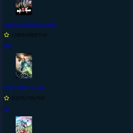
Luyện Khí Mười Vạn Năm
1
(366/380)
FHD
#10
Phàm Nhân Tu Tiên
0
(177/176)
FHD
#1