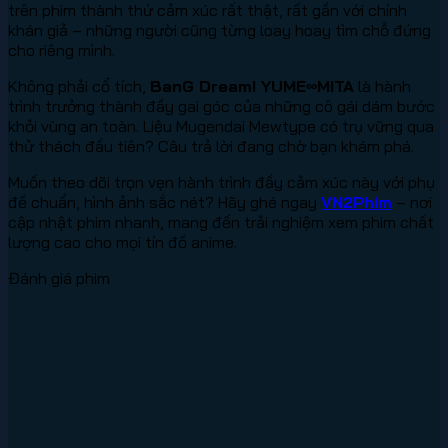
trên phim thành thứ cảm xúc rất thật, rất gần với chính
khán giả – những người cũng từng loay hoay tìm chỗ đứng
cho riêng mình.
Không phải cổ tích,
BanG Dream! YUME∞MITA
là hành
trình trưởng thành đầy gai góc của những cô gái dám bước
khỏi vùng an toàn. Liệu Mugendai Mewtype có trụ vững qua
thử thách đầu tiên? Câu trả lời đang chờ bạn khám phá.
Muốn theo dõi trọn vẹn hành trình đầy cảm xúc này với phụ
đề chuẩn, hình ảnh sắc nét? Hãy ghé ngay
VN2Phim
– nơi
cập nhật phim nhanh, mang đến trải nghiệm xem phim chất
lượng cao cho mọi tín đồ anime.
Đánh giá phim