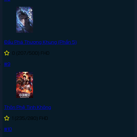
Đấu Phá Thương Khung (Phần 5)
0
(207/500)
FHD
#9
Thôn Phệ Tinh Không
1
(235/280)
FHD
#10