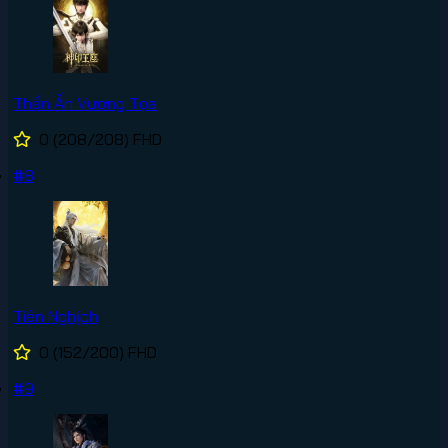
Thần Ấn Vương Tọa
0
(208/208)
FHD
#8
Tiên Nghịch
0
(152/200)
FHD
#9