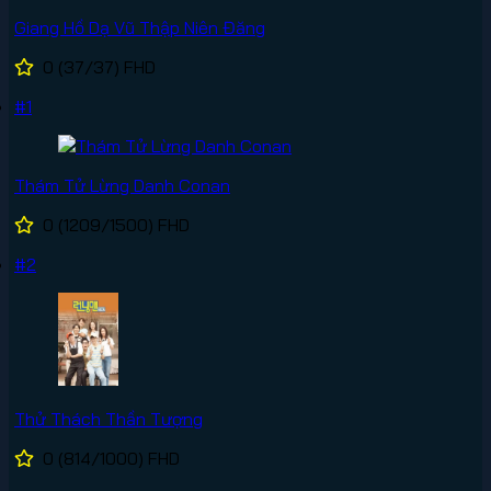
Giang Hồ Dạ Vũ Thập Niên Đăng
0
(37/37)
FHD
#1
Thám Tử Lừng Danh Conan
0
(1209/1500)
FHD
#2
Thử Thách Thần Tượng
0
(814/1000)
FHD