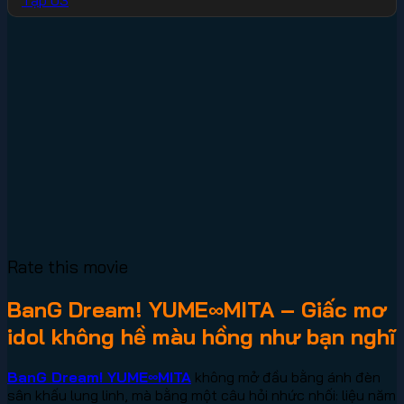
Rate this movie
BanG Dream! YUME∞MITA – Giấc mơ
idol không hề màu hồng như bạn nghĩ
BanG Dream! YUME∞MITA
không mở đầu bằng ánh đèn
sân khấu lung linh, mà bằng một câu hỏi nhức nhối: liệu năm