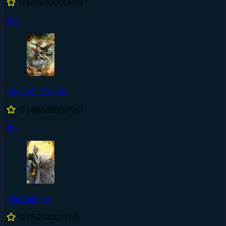
0
(814/1000)
FHD
#4
Vạn Giới Độc Tôn
0
(469/800)
FHD
#5
Tiên Nghịch
0
(152/200)
FHD