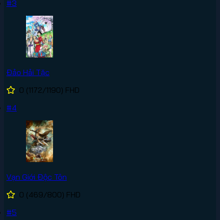
#3
Đảo Hải Tặc
0
(1172/1190)
FHD
#4
Vạn Giới Độc Tôn
0
(469/800)
FHD
#5