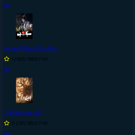
#6
Luyện Khí Mười Vạn Năm
1
(366/380)
FHD
#7
Thế Giới Hoàn Mỹ
0
(281/360)
FHD
#8