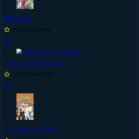
Đảo Hải Tặc
0
(1172/1190)
FHD
#2
Thám Tử Lừng Danh Conan
0
(1209/1500)
FHD
#3
Thử Thách Thần Tượng