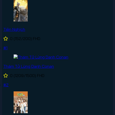
Tiên Nghịch
0
(152/200)
FHD
#1
Thám Tử Lừng Danh Conan
0
(1209/1500)
FHD
#2