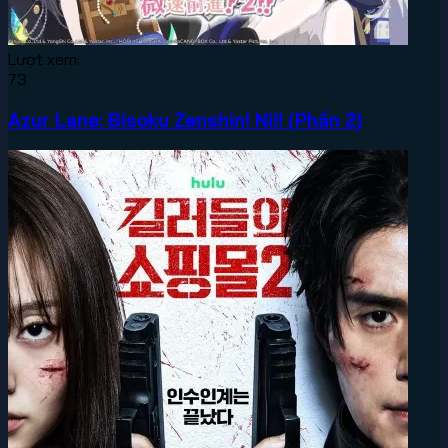
Lượt xem:
73
Azur Lane: Bisoku Zenshin! Ni!! (Phần 2)