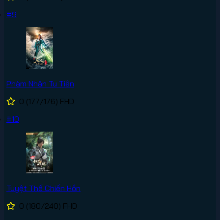
#9
Phàm Nhân Tu Tiên
0
(177/176)
FHD
#10
Tuyệt Thế Chiến Hồn
0
(180/240)
FHD