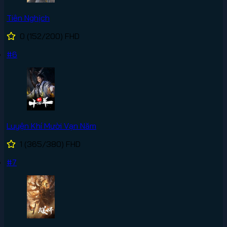
Tiên Nghịch
0
(152/200)
FHD
#6
Luyện Khí Mười Vạn Năm
1
(365/380)
FHD
#7