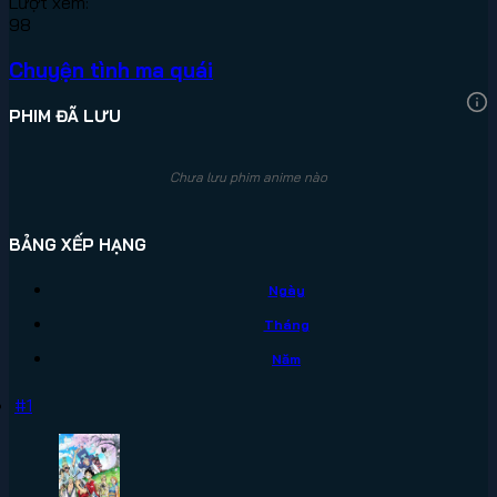
Lượt xem:
98
Chuyện tình ma quái
PHIM ĐÃ LƯU
Chưa lưu phim anime nào
BẢNG XẾP HẠNG
Ngày
Tháng
Năm
#1