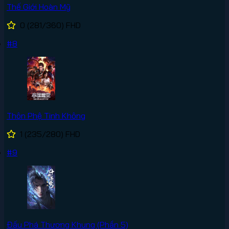
Thế Giới Hoàn Mỹ
0
(281/360)
FHD
#8
Thôn Phệ Tinh Không
1
(235/280)
FHD
#9
Đấu Phá Thương Khung (Phần 5)