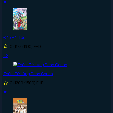
#1
Đảo Hải Tặc
0
(1172/1190)
FHD
#2
Thám Tử Lừng Danh Conan
0
(1209/1500)
FHD
#3