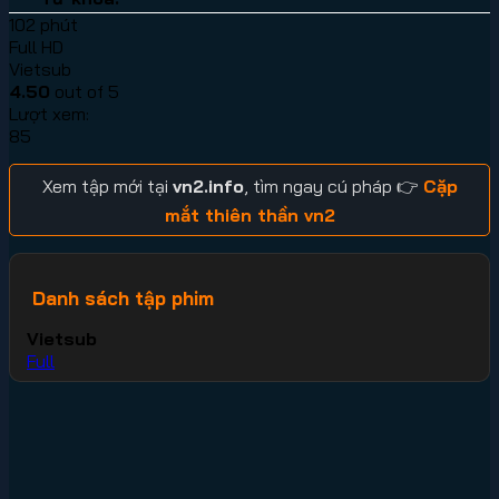
102 phút
Full HD
Vietsub
4.50
out of 5
Lượt xem:
85
Xem tập mới tại
vn2.info
, tìm ngay cú pháp 👉
Cặp
mắt thiên thần vn2
Danh sách tập phim
Vietsub
Full