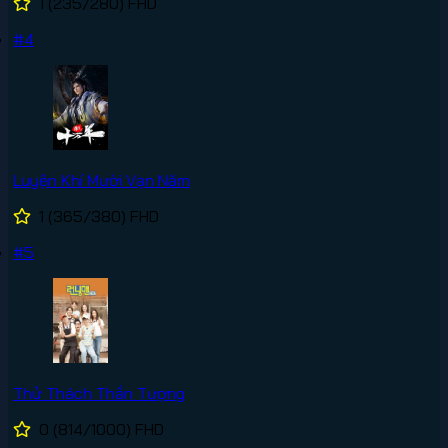
1
(235/280)
FHD
#4
Luyện Khí Mười Vạn Năm
1
(365/380)
FHD
#5
Thử Thách Thần Tượng
0
(814/1000)
FHD