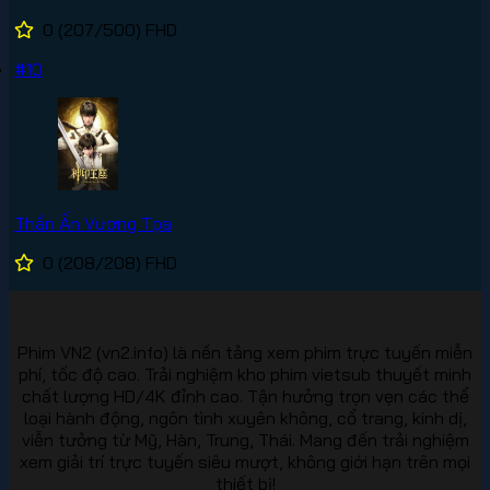
0
(207/500)
FHD
#10
Thần Ấn Vương Tọa
0
(208/208)
FHD
Phim VN2 (vn2.info) là nền tảng xem phim trực tuyến miễn
phí, tốc độ cao. Trải nghiệm kho phim vietsub thuyết minh
chất lượng HD/4K đỉnh cao. Tận hưởng trọn vẹn các thể
loại hành động, ngôn tình xuyên không, cổ trang, kinh dị,
viễn tưởng từ Mỹ, Hàn, Trung, Thái. Mang đến trải nghiệm
xem giải trí trực tuyến siêu mượt, không giới hạn trên mọi
thiết bị!