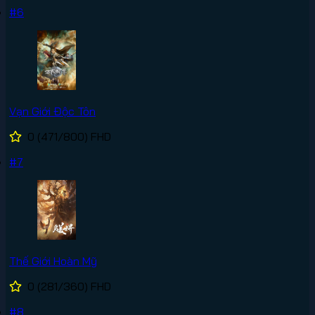
#6
Vạn Giới Độc Tôn
0
(471/800)
FHD
#7
Thế Giới Hoàn Mỹ
0
(281/360)
FHD
#8