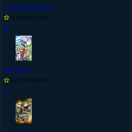
Thử Thách Thần Tượng
0
(814/1000)
FHD
#3
Đảo Hải Tặc
0
(1172/1190)
FHD
#4