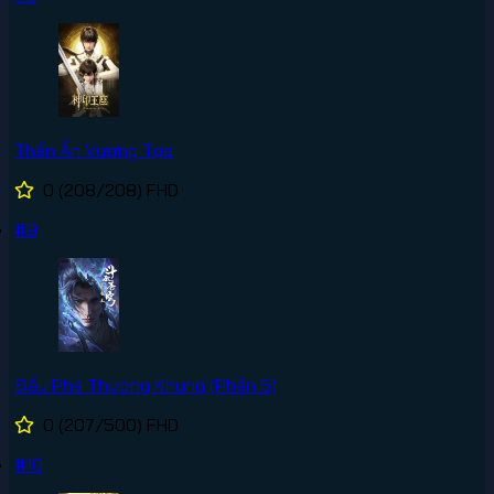
Thần Ấn Vương Tọa
0
(208/208)
FHD
#9
Đấu Phá Thương Khung (Phần 5)
0
(207/500)
FHD
#10