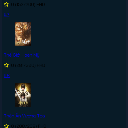
0
(152/200)
FHD
#7
Thế Giới Hoàn Mỹ
0
(281/360)
FHD
#8
Thần Ấn Vương Tọa
0
(208/208)
FHD