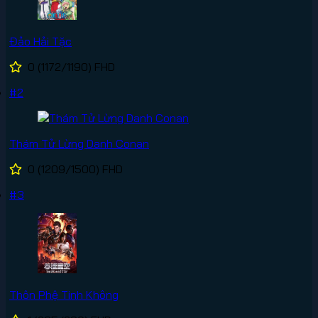
Đảo Hải Tặc
0
(1172/1190)
FHD
#2
Thám Tử Lừng Danh Conan
0
(1209/1500)
FHD
#3
Thôn Phệ Tinh Không