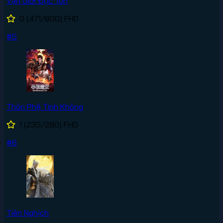
Vạn Giới Độc Tôn
0
(471/800)
FHD
#5
Thôn Phệ Tinh Không
1
(235/280)
FHD
#6
Tiên Nghịch