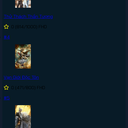
Thử Thách Thần Tượng
0
(814/1000)
FHD
#4
Vạn Giới Độc Tôn
0
(471/800)
FHD
#5