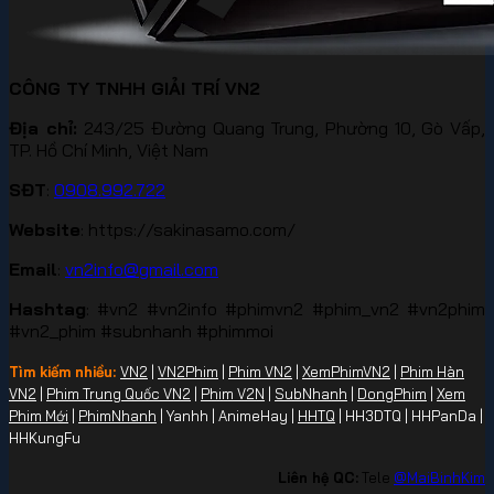
CÔNG TY TNHH GIẢI TRÍ VN2
Địa chỉ:
243/25 Đường Quang Trung, Phường 10, Gò Vấp,
TP. Hồ Chí Minh, Việt Nam
SĐT
:
0908.992.722
Website
: https://sakinasamo.com/
Email
:
vn2info@gmail.com
Hashtag
: #vn2 #vn2info #phimvn2 #phim_vn2 #vn2phim
#vn2_phim #subnhanh #phimmoi
Tìm kiếm nhiều:
VN2
|
VN2Phim
|
Phim VN2
|
XemPhimVN2
|
Phim Hàn
VN2
|
Phim Trung Quốc VN2
|
Phim V2N
|
SubNhanh
|
DongPhim
|
Xem
Phim Mới
|
PhimNhanh
| Yanhh | AnimeHay |
HHTQ
| HH3DTQ | HHPanDa |
HHKungFu
Liên hệ QC:
Tele
@MaiBinhKim