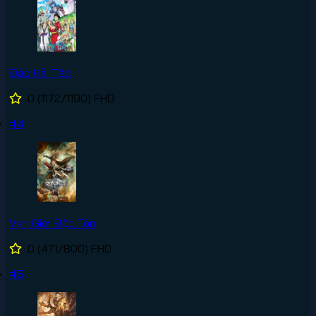
Đảo Hải Tặc
0
(1172/1190)
FHD
#4
Vạn Giới Độc Tôn
0
(471/800)
FHD
#5