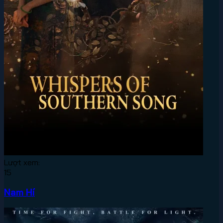
Lượt xem:
15
Nam Hí