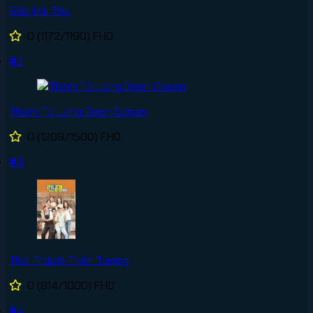
Đảo Hải Tặc
0
(1172/1190)
FHD
#2
Thám Tử Lừng Danh Conan
0
(1209/1500)
FHD
#3
Thử Thách Thần Tượng
0
(814/1000)
FHD
#4