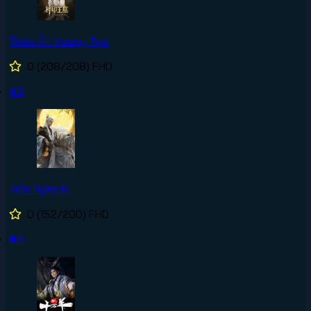
Thần Ấn Vương Tọa
0
(208/208)
FHD
#8
Tiên Nghịch
0
(152/200)
FHD
#9