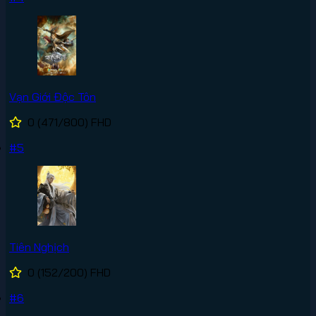
Vạn Giới Độc Tôn
0
(471/800)
FHD
#5
Tiên Nghịch
0
(152/200)
FHD
#6