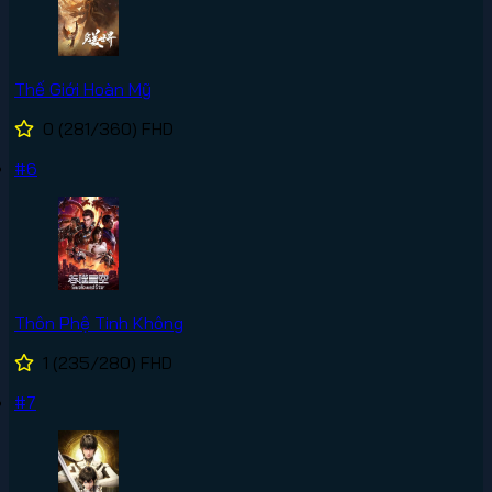
Thế Giới Hoàn Mỹ
0
(281/360)
FHD
#6
Thôn Phệ Tinh Không
1
(235/280)
FHD
#7