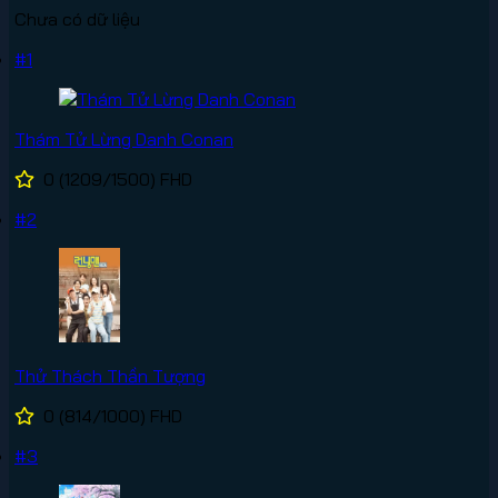
Chưa có dữ liệu
#1
Thám Tử Lừng Danh Conan
0
(1209/1500)
FHD
#2
Thử Thách Thần Tượng
0
(814/1000)
FHD
#3