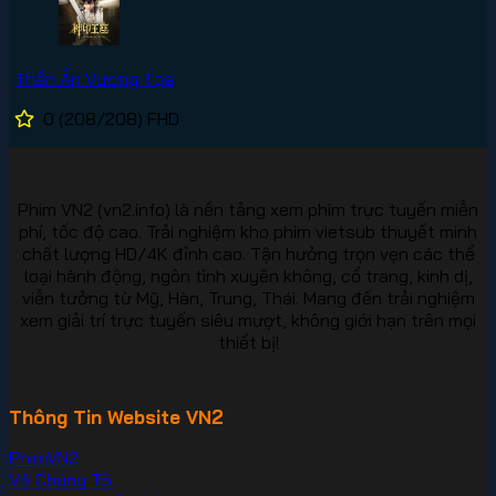
Thần Ấn Vương Tọa
0
(208/208)
FHD
Phim VN2 (vn2.info) là nền tảng xem phim trực tuyến miễn
phí, tốc độ cao. Trải nghiệm kho phim vietsub thuyết minh
chất lượng HD/4K đỉnh cao. Tận hưởng trọn vẹn các thể
loại hành động, ngôn tình xuyên không, cổ trang, kinh dị,
viễn tưởng từ Mỹ, Hàn, Trung, Thái. Mang đến trải nghiệm
xem giải trí trực tuyến siêu mượt, không giới hạn trên mọi
thiết bị!
Thông Tin Website VN2
PhimVN2
Về Chúng Tôi