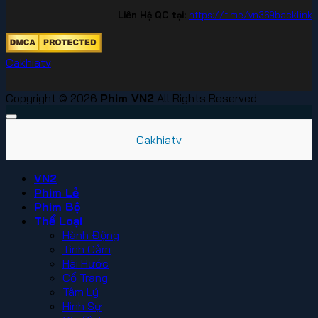
Liên Hệ QC tại:
https://t.me/vn369backlink
Cakhiatv
Copyright © 2026
Phim VN2
All Rights Reserved
Cakhiatv
VN2
Phim Lẻ
Phim Bộ
Thể Loại
Hành Động
Tình Cảm
Hài Hước
Cổ Trang
Tâm Lý
Hình Sự