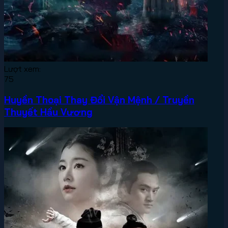
Lượt xem:
75
Huyền Thoại Thay Đổi Vận Mệnh / Truyền
Thuyết Hầu Vương