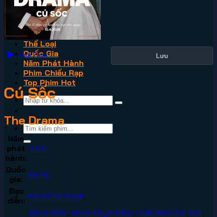
VN2
Phim Lẻ
Phim Bộ
Thể Loại
Quốc Gia
Xem Phim
Lưu
Năm Phát Hành
Phim Chiếu Rạp
Top Phim Hot
Cú Sốc
The Drama
Năm
phát
2026
hành:
Quốc
Âu Mỹ
gia:
Đạo
Kristoffer Borgli
,
diễn:
Alana Haim
,
Anna Baryshnikov
,
Celia Rowlson-Hall
,