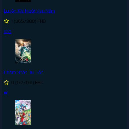
Luyện Khí Mười Vạn Năm
1
(365/380)
FHD
#10
Phàm Nhân Tu Tiên
0
(177/176)
FHD
#1