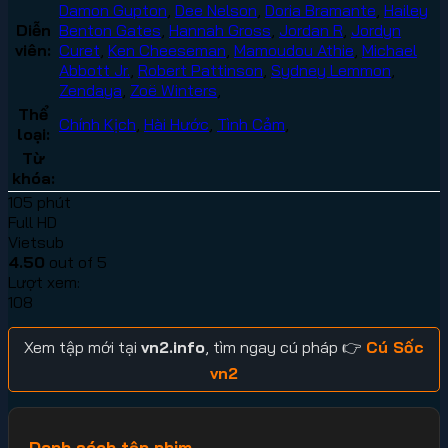
Damon Gupton
,
Dee Nelson
,
Doria Bramante
,
Hailey
Diễn
Benton Gates
,
Hannah Gross
,
Jordan R
,
Jordyn
viên:
Curet
,
Ken Cheeseman
,
Mamoudou Athie
,
Michael
Abbott Jr.
,
Robert Pattinson
,
Sydney Lemmon
,
Zendaya
,
Zoë Winters
,
Thể
Chính Kịch
,
Hài Hước
,
Tình Cảm
,
loại:
Từ
khóa:
105 phút
Full HD
Vietsub
4.50
out of 5
Lượt xem:
108
Xem tập mới tại
vn2.info
, tìm ngay cú pháp 👉
Cú Sốc
vn2
Danh sách tập phim