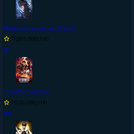
Đấu Phá Thương Khung (Phần 5)
0
(207/500)
FHD
#9
Thôn Phệ Tinh Không
1
(235/280)
FHD
#10