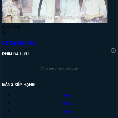
Lượt xem:
50
Cô Gái Bé Nhỏ
PHIM ĐÃ LƯU
Chưa lưu phim anime nào
BẢNG XẾP HẠNG
Ngày
Tháng
Năm