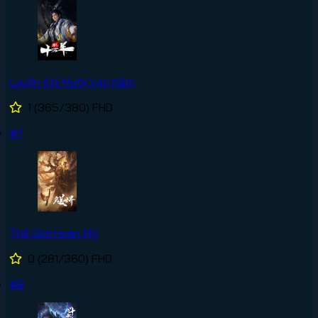
Luyện Khí Mười Vạn Năm
1
(365/380)
FHD
#7
Thế Giới Hoàn Mỹ
0
(281/360)
FHD
#8