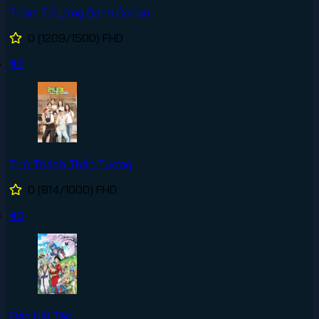
Thám Tử Lừng Danh Conan
0
(1209/1500)
FHD
#2
Thử Thách Thần Tượng
0
(814/1000)
FHD
#3
Đảo Hải Tặc