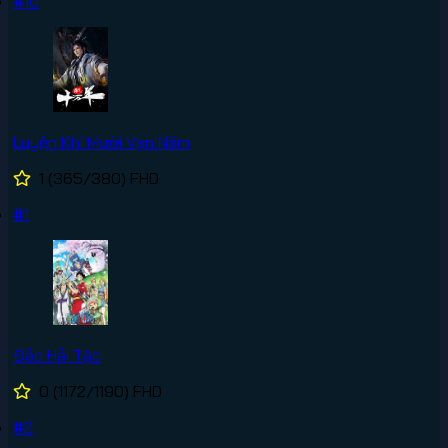
#10
Luyện Khí Mười Vạn Năm
1
(365/380)
FHD
#1
Đảo Hải Tặc
0
(1172/1190)
FHD
#2