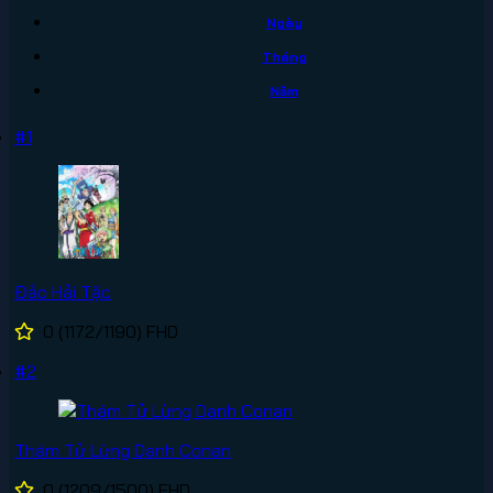
Ngày
Tháng
Năm
#1
Đảo Hải Tặc
0
(1172/1190)
FHD
#2
Thám Tử Lừng Danh Conan
0
(1209/1500)
FHD