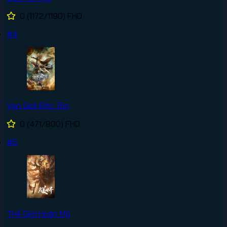
0
(1172/1190)
FHD
#4
Vạn Giới Độc Tôn
0
(471/800)
FHD
#5
Thế Giới Hoàn Mỹ