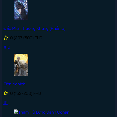
Đấu Phá Thương Khung (Phần 5)
0
(207/500)
FHD
#10
Tiên Nghịch
0
(152/200)
FHD
#1