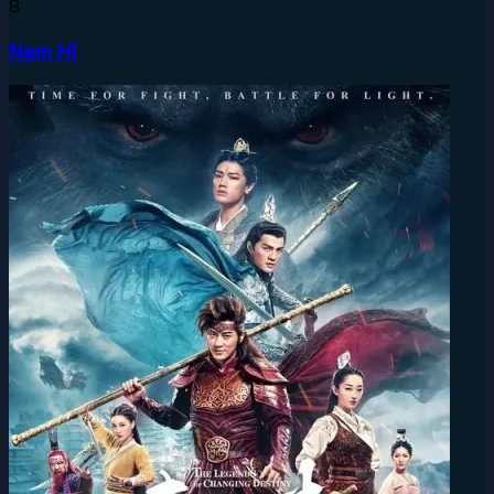
8
Nam Hí