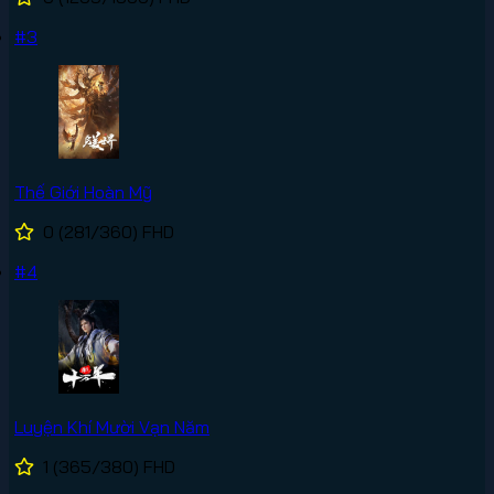
#3
Thế Giới Hoàn Mỹ
0
(281/360)
FHD
#4
Luyện Khí Mười Vạn Năm
1
(365/380)
FHD