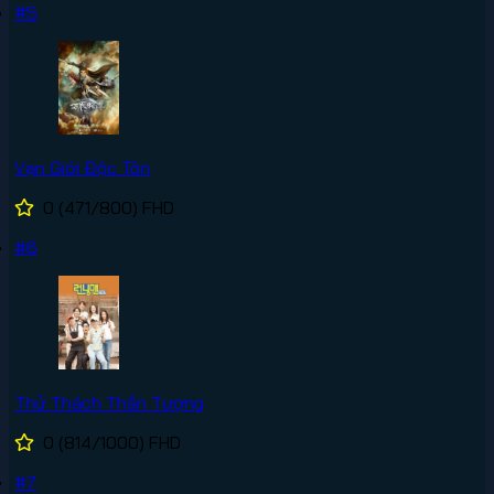
#5
Vạn Giới Độc Tôn
0
(471/800)
FHD
#6
Thử Thách Thần Tượng
0
(814/1000)
FHD
#7