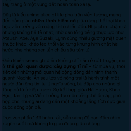
tay trắng ở một vùng đất hoàn toàn xa lạ.
Đây là kiểu anime slice of life pha trộn viễn tưởng, mang
đến cảm giác
chữa lành hiếm có
giữa rừng thể loại khoa
học viễn tưởng vốn nặng tính chiến đấu. Nhịp phim chậm rãi
nhưng không hề tẻ nhạt, nhờ dàn lồng tiếng thực lực như
Atsushi Abe, Aya Suzaki, Lynn cùng nhiều gương mặt quen
thuộc khác, khéo léo thổi vào từng khung hình chất hài
hước nhẹ nhàng xen lẫn chiều sâu tâm lý.
Điều khiến series ghi điểm không chỉ nằm ở cốt truyện, mà
ở
thế giới quan được xây dựng tỉ mỉ
– từ mùa vụ, thời
tiết đến những mối quan hệ cộng đồng dần hình thành
quanh Machio. Ẩn sau lớp vỏ nông trại là hành trình một
người đàn ông tìm lại ý nghĩa sống, bù đắp cho những gì
từng bỏ lỡ ở kiếp trước. Sự kết hợp giữa Hài Hước, Khoa
Học, Tâm Lý và Viễn Tưởng tạo nên tổng thể ấm áp, phù
hợp cho những ai đang cần một khoảng lặng tích cực giữa
cuộc sống bộn bề.
Trọn vẹn phần 1 đã hoàn tất, sẵn sàng để bạn đắm chìm
xuyên suốt mà không lo gián đoạn giữa chừng.