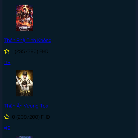
Thôn Phệ Tinh Không
1
(235/280)
FHD
#8
Thần Ấn Vương Tọa
0
(208/208)
FHD
#9