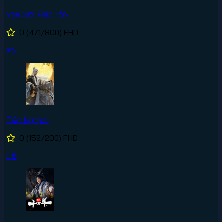
Vạn Giới Độc Tôn
0
(471/800)
FHD
#5
Tiên Nghịch
0
(152/200)
FHD
#6