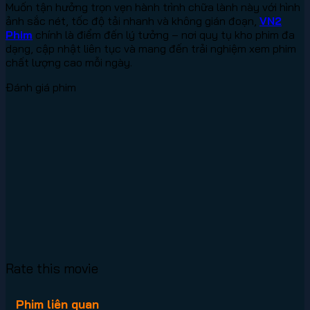
Muốn tận hưởng trọn vẹn hành trình chữa lành này với hình
ảnh sắc nét, tốc độ tải nhanh và không gián đoạn,
VN2
Phim
chính là điểm đến lý tưởng – nơi quy tụ kho phim đa
dạng, cập nhật liên tục và mang đến trải nghiệm xem phim
chất lượng cao mỗi ngày.
Đánh giá phim
Rate this movie
Phim liên quan