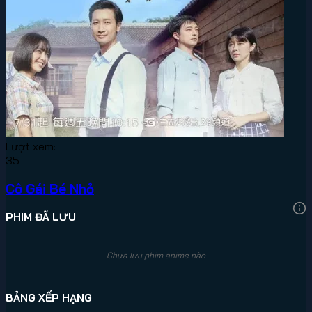
Lượt xem:
35
Cô Gái Bé Nhỏ
PHIM ĐÃ LƯU
Chưa lưu phim anime nào
BẢNG XẾP HẠNG