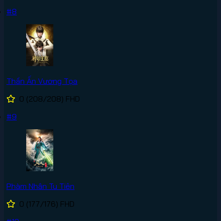
#8
Thần Ấn Vương Tọa
0
(208/208)
FHD
#9
Phàm Nhân Tu Tiên
0
(177/176)
FHD