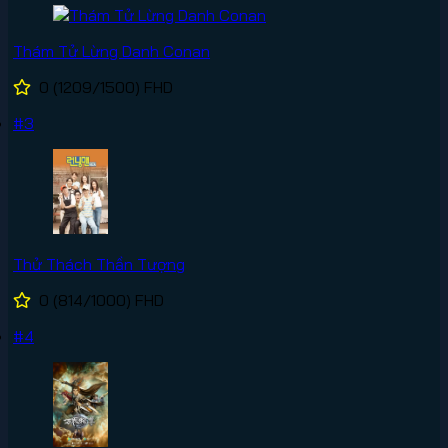
Thám Tử Lừng Danh Conan
0
(1209/1500)
FHD
#3
Thử Thách Thần Tượng
0
(814/1000)
FHD
#4