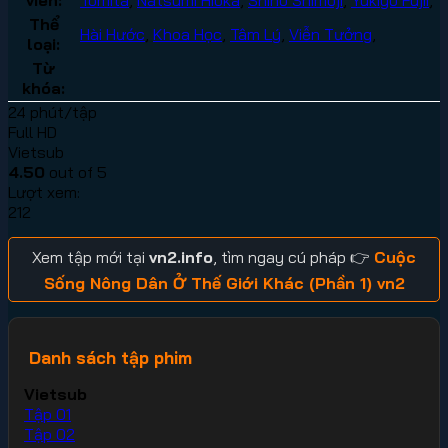
Thể
Hài Hước
,
Khoa Học
,
Tâm Lý
,
Viễn Tưởng
,
loại:
Từ
khóa:
24 phút/tập
Full HD
Vietsub
4.50
out of 5
Lượt xem:
212
Xem tập mới tại
vn2.info
, tìm ngay cú pháp 👉
Cuộc
Sống Nông Dân Ở Thế Giới Khác (Phần 1) vn2
Danh sách tập phim
Vietsub
Tập 01
Tập 02