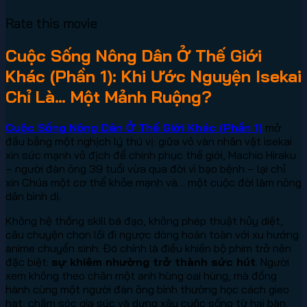
Rate this movie
Cuộc Sống Nông Dân Ở Thế Giới
Khác (Phần 1): Khi Ước Nguyện Isekai
Chỉ Là… Một Mảnh Ruộng?
Cuộc Sống Nông Dân Ở Thế Giới Khác (Phần 1)
mở
đầu bằng một nghịch lý thú vị: giữa vô vàn nhân vật isekai
xin sức mạnh vô địch để chinh phục thế giới, Machio Hiraku
– người đàn ông 39 tuổi vừa qua đời vì bạo bệnh – lại chỉ
xin Chúa một cơ thể khỏe mạnh và… một cuộc đời làm nông
dân bình dị.
Không hệ thống skill bá đạo, không phép thuật hủy diệt,
câu chuyện chọn lối đi ngược dòng hoàn toàn với xu hướng
anime chuyển sinh. Đó chính là điều khiến bộ phim trở nên
đặc biệt:
sự khiêm nhường trở thành sức hút
. Người
xem không theo chân một anh hùng oai hùng, mà đồng
hành cùng một người đàn ông bình thường học cách gieo
hạt, chăm sóc gia súc và dựng xây cuộc sống từ hai bàn