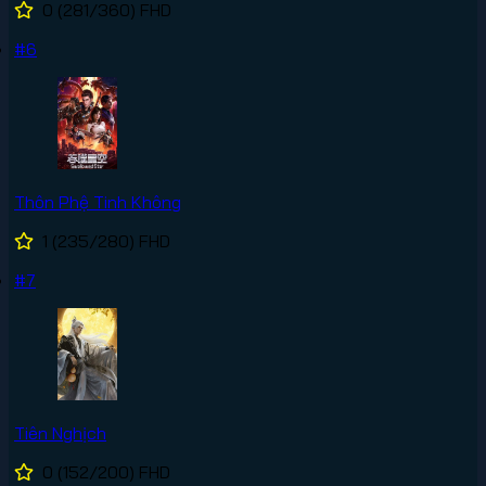
0
(281/360)
FHD
#6
Thôn Phệ Tinh Không
1
(235/280)
FHD
#7
Tiên Nghịch
0
(152/200)
FHD