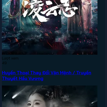
Lượt xem:
49
Huyền Thoại Thay Đổi Vận Mệnh / Truyền
Thuyết Hầu Vương