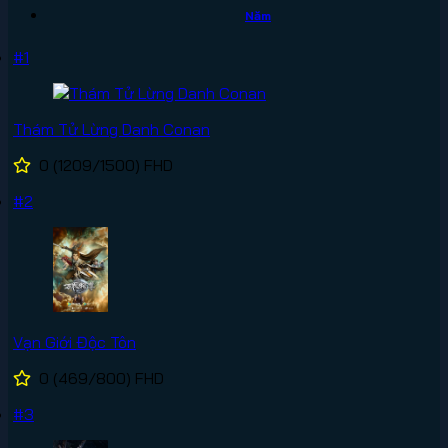
Năm
#1
Thám Tử Lừng Danh Conan
0
(1209/1500)
FHD
#2
Vạn Giới Độc Tôn
0
(469/800)
FHD
#3