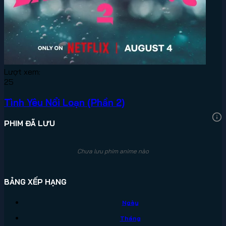
Lượt xem:
25
Tình Yêu Nổi Loạn (Phần 2)
PHIM ĐÃ LƯU
Chưa lưu phim anime nào
BẢNG XẾP HẠNG
Ngày
Tháng