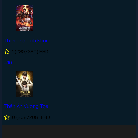
Thôn Phệ Tinh Không
1
(235/280)
FHD
#10
Thần Ấn Vương Tọa
0
(208/208)
FHD