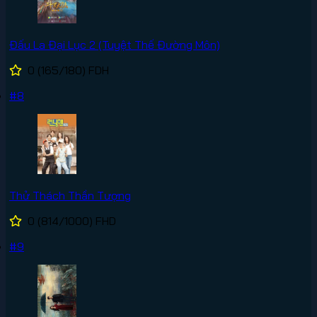
Đấu La Đại Lục 2 (Tuyệt Thế Đường Môn)
0
(165/180)
FDH
#8
Thử Thách Thần Tượng
0
(814/1000)
FHD
#9