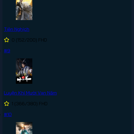
Tiên Nghịch
0
(152/200)
FHD
#9
Luyện Khí Mười Vạn Năm
1
(366/380)
FHD
#10