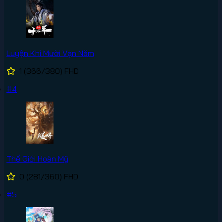
Luyện Khí Mười Vạn Năm
1
(366/380)
FHD
#4
Thế Giới Hoàn Mỹ
0
(281/360)
FHD
#5