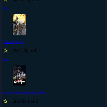
#5
Tiên Nghịch
0
(152/200)
FHD
#6
Luyện Khí Mười Vạn Năm
1
(366/380)
FHD