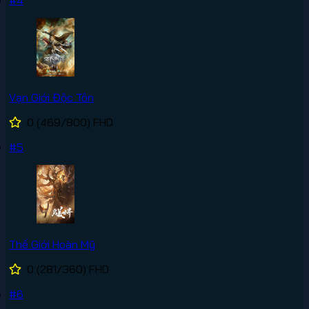
Vạn Giới Độc Tôn
0
(469/800)
FHD
#5
Thế Giới Hoàn Mỹ
0
(281/360)
FHD
#6