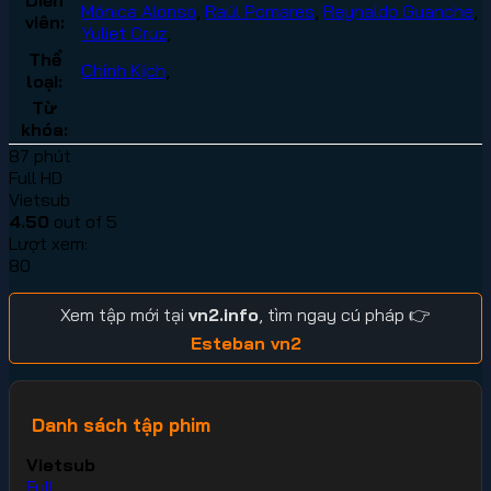
Mónica Alonso
,
Raúl Pomares
,
Reynaldo Guanche
,
viên:
Yuliet Cruz
,
Thể
Chính Kịch
,
loại:
Từ
khóa:
87 phút
Full HD
Vietsub
4.50
out of 5
Lượt xem:
80
Xem tập mới tại
vn2.info
, tìm ngay cú pháp 👉
Esteban vn2
Danh sách tập phim
Vietsub
Full