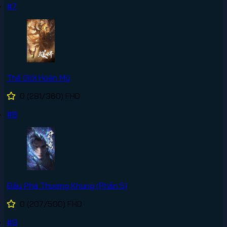
#7
Thế Giới Hoàn Mỹ
0
(281/360)
FHD
#8
Đấu Phá Thương Khung (Phần 5)
0
(207/500)
FHD
#9