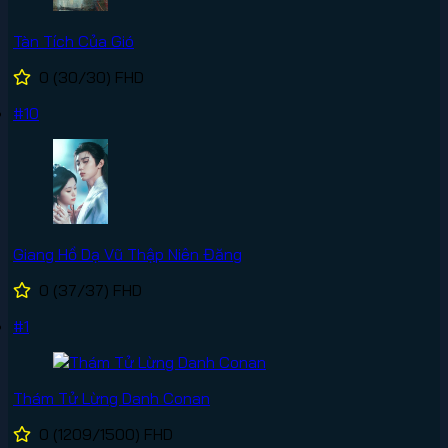
Tàn Tích Của Gió
0
(30/30)
FHD
#10
Giang Hồ Dạ Vũ Thập Niên Đăng
0
(37/37)
FHD
#1
Thám Tử Lừng Danh Conan
0
(1209/1500)
FHD