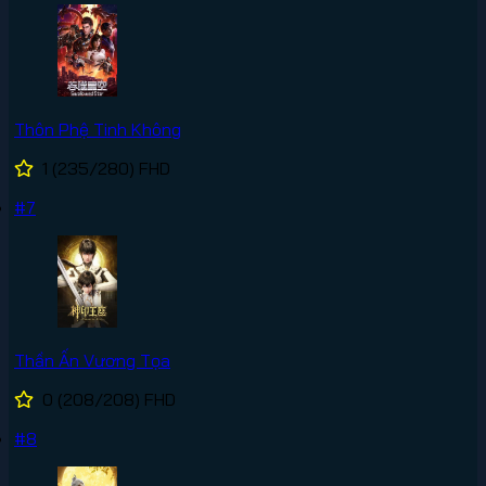
Thôn Phệ Tinh Không
1
(235/280)
FHD
#7
Thần Ấn Vương Tọa
0
(208/208)
FHD
#8