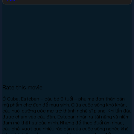
Rate this movie
Ở Cuba, Esteban – cậu bé 9 tuổi – phụ mẹ đơn thân bán
mỹ phẩm chợ đen để mưu sinh. Giữa cuộc sống khó khăn,
cậu nuôi dưỡng ước mơ trở thành nghệ sĩ piano. Khi lần đầu
được chạm vào cây đàn, Esteban nhận ra tài năng và niềm
đam mê thật sự của mình. Nhưng để theo đuổi âm nhạc,
cậu phải vượt qua nhiều rào cản của cuộc sống nghèo khó.