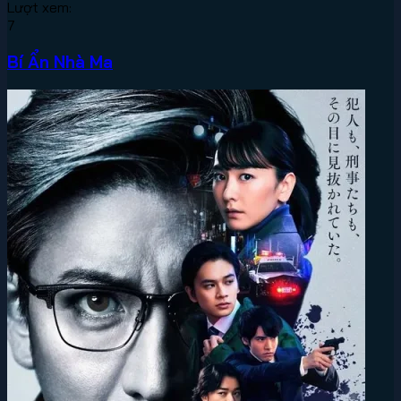
Lượt xem:
7
Bí Ẩn Nhà Ma