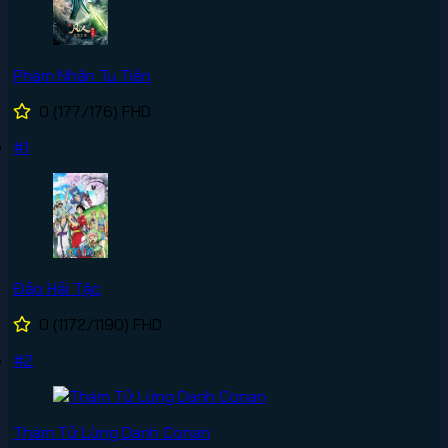
Phàm Nhân Tu Tiên
0
(177/176)
FHD
#1
Đảo Hải Tặc
0
(1172/1190)
FHD
#2
Thám Tử Lừng Danh Conan