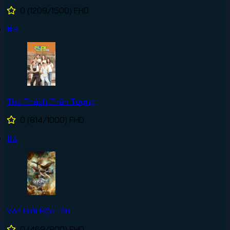
0
(1209/1500)
FHD
#3
Thử Thách Thần Tượng
0
(814/1000)
FHD
#4
Vạn Giới Độc Tôn
0
(469/800)
FHD