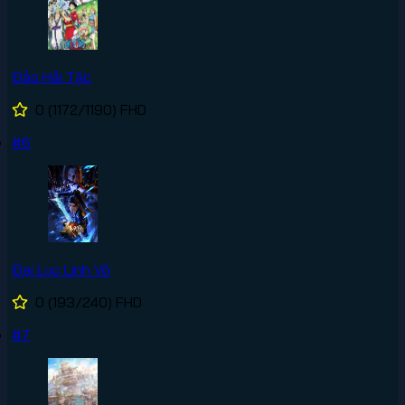
Đảo Hải Tặc
0
(1172/1190)
FHD
#6
Đại Lục Linh Võ
0
(193/240)
FHD
#7