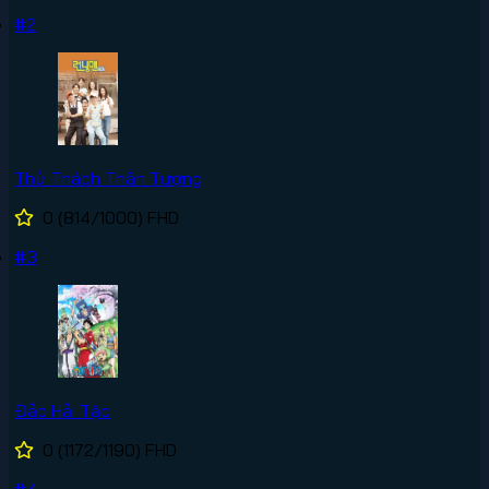
#2
Thử Thách Thần Tượng
0
(814/1000)
FHD
#3
Đảo Hải Tặc
0
(1172/1190)
FHD
#4