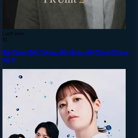
Lượt xem:
10
Sở Cảnh Sát Tokyo: Đội Quan Hệ Công Chúng
Số 2