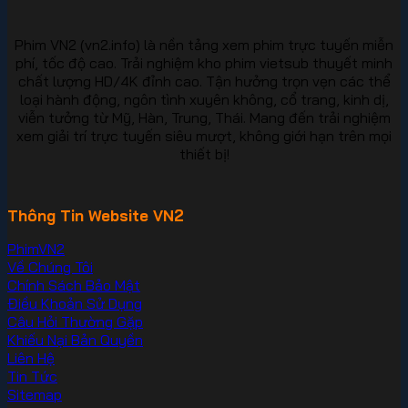
Phim VN2 (vn2.info) là nền tảng xem phim trực tuyến miễn
phí, tốc độ cao. Trải nghiệm kho phim vietsub thuyết minh
chất lượng HD/4K đỉnh cao. Tận hưởng trọn vẹn các thể
loại hành động, ngôn tình xuyên không, cổ trang, kinh dị,
viễn tưởng từ Mỹ, Hàn, Trung, Thái. Mang đến trải nghiệm
xem giải trí trực tuyến siêu mượt, không giới hạn trên mọi
thiết bị!
Thông Tin Website VN2
PhimVN2
Về Chúng Tôi
Chính Sách Bảo Mật
Điều Khoản Sử Dụng
Câu Hỏi Thường Gặp
Khiếu Nại Bản Quyền
Liên Hệ
Tin Tức
Sitemap