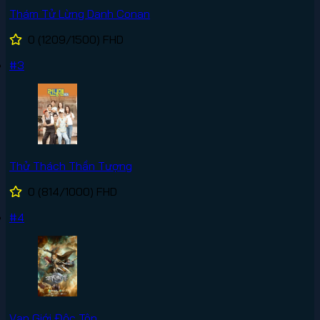
Thám Tử Lừng Danh Conan
0
(1209/1500)
FHD
#3
Thử Thách Thần Tượng
0
(814/1000)
FHD
#4
Vạn Giới Độc Tôn