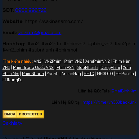
SĐT
:
0908.992.722
Website
: https://sakinasamo.com/
Email
:
vn2info@gmail.com
Hashtag
: #vn2 #vn2info #phimvn2 #phim_vn2 #vn2phim
#vn2_phim #subnhanh #phimmoi
Tìm kiếm nhiều:
VN2
|
VN2Phim
|
Phim VN2
|
XemPhimVN2
|
Phim Hàn
VN2
|
Phim Trung Quốc VN2
|
Phim V2N
|
SubNhanh
|
DongPhim
|
Xem
Phim Mới
|
PhimNhanh
| Yanhh | AnimeHay |
HHTQ
| HH3DTQ | HHPanDa |
HHKungFu
Liên hệ QC:
Tele
@MaiBinhKim
Liên Hệ QC tại:
https://t.me/vn369backlink
Cakhiatv
Copyright © 2026
Phim VN2
All Rights Reserved