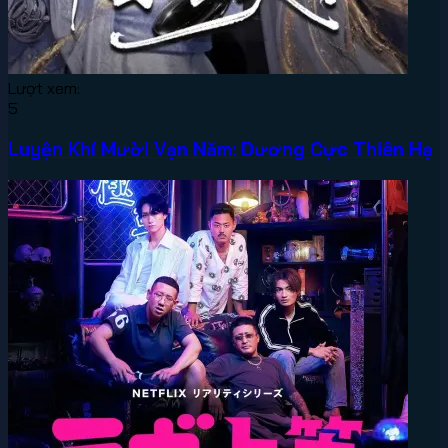
Lượt xem:
5
Luyện Khí Mười Vạn Năm: Dương Cực Thiên Hạ