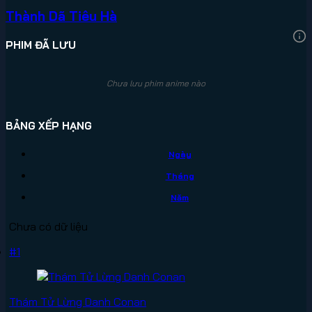
Thành Dã Tiêu Hà
PHIM ĐÃ LƯU
Chưa lưu phim anime nào
BẢNG XẾP HẠNG
Ngày
Tháng
Năm
Chưa có dữ liệu
#1
Thám Tử Lừng Danh Conan