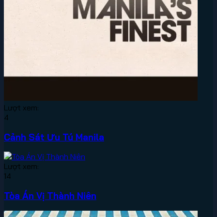
Lượt xem:
4
Cảnh Sát Ưu Tú Manila
Lượt xem:
14
Tòa Án Vị Thành Niên