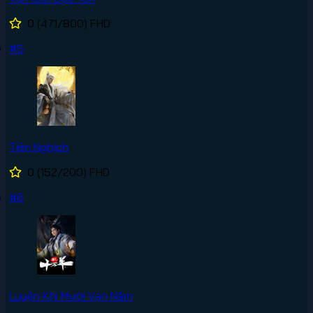
0
(471/800)
FHD
#5
Tiên Nghịch
0
(152/200)
FHD
#6
Luyện Khí Mười Vạn Năm