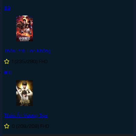
#9
Thôn Phệ Tinh Không
1
(235/280)
FHD
#10
Thần Ấn Vương Tọa
0
(208/208)
FHD