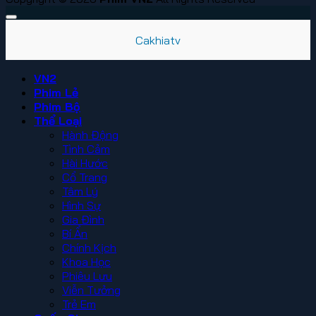
Cakhiatv
VN2
Phim Lẻ
Phim Bộ
Thể Loại
Hành Động
Tình Cảm
Hài Hước
Cổ Trang
Tâm Lý
Hình Sự
Gia Đình
Bí Ẩn
Chính Kịch
Khoa Học
Phiêu Lưu
Viễn Tưởng
Trẻ Em