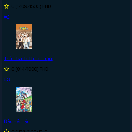
0
(1209/1500)
FHD
#2
Thử Thách Thần Tượng
0
(814/1000)
FHD
#3
Đảo Hải Tặc
0
(1172/1190)
FHD