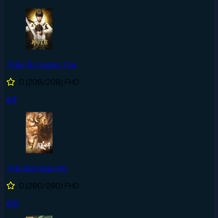
Thần Ấn Vương Tọa
0
(208/208)
FHD
#9
Thế Giới Hoàn Mỹ
0
(280/280)
FHD
#10