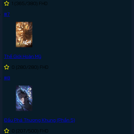
1
(365/380)
FHD
#7
Thế Giới Hoàn Mỹ
0
(280/280)
FHD
#8
Đấu Phá Thương Khung (Phần 5)
0
(207/500)
FHD