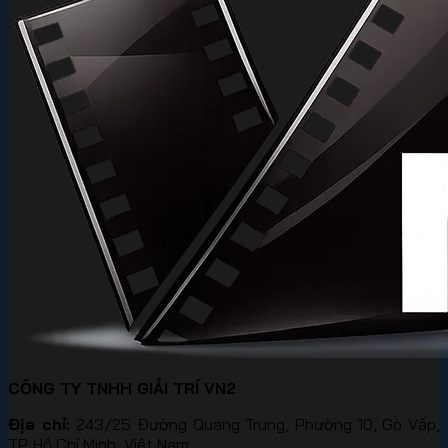
CÔNG TY TNHH GIẢI TRÍ VN2
Địa chỉ:
243/25 Đường Quang Trung, Phường 10, Gò Vấp,
TP. Hồ Chí Minh, Việt Nam