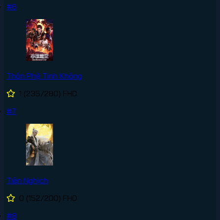
#6
Thôn Phệ Tinh Không
1
(235/280)
FHD
#7
Tiên Nghịch
0
(152/200)
FHD
#8