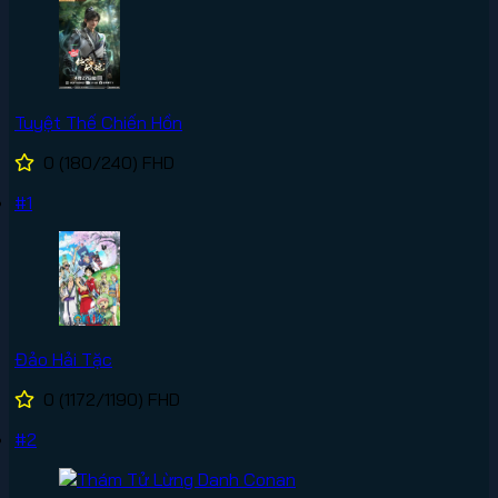
Tuyệt Thế Chiến Hồn
0
(180/240)
FHD
#1
Đảo Hải Tặc
0
(1172/1190)
FHD
#2