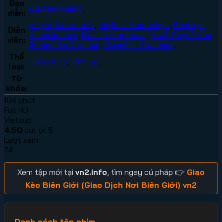
Đạo
Дастан Жапар
,
diễn:
Abylay Marat Uulu
,
Akylbek Murataliyev
,
Begaiym
Diễn
Asanakunova
,
Meerim Atantaeva
,
Атай Омурбеков
,
viên:
Женишбек Сманов
,
Омурбек Израилов
,
Thể
Chính Kịch
,
Hình Sự
,
loại:
Từ
khóa:
104 phút
Full HD
Vietsub
4.50
out of 5
Lượt xem:
74
Xem tập mới tại
vn2.info
, tìm ngay cú pháp 👉
Giao
Kèo Biên Giới (Giao Dịch Nơi Biên Giới) vn2
Danh sách tập phim