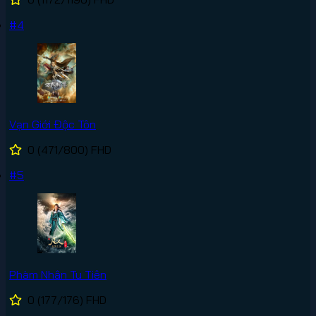
#4
Vạn Giới Độc Tôn
0
(471/800)
FHD
#5
Phàm Nhân Tu Tiên
0
(177/176)
FHD