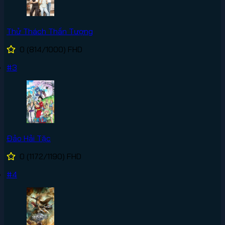
Thử Thách Thần Tượng
0
(814/1000)
FHD
#3
Đảo Hải Tặc
0
(1172/1190)
FHD
#4