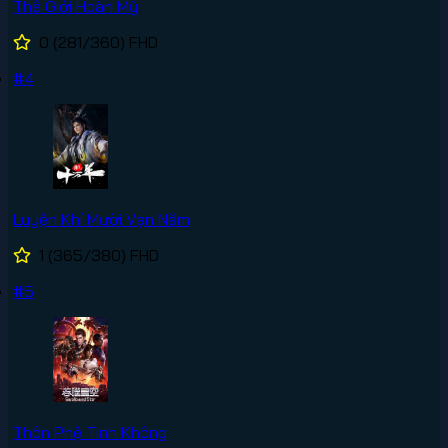
Thế Giới Hoàn Mỹ
0
(281/360)
FHD
#4
Luyện Khí Mười Vạn Năm
1
(365/380)
FHD
#5
Thôn Phệ Tinh Không