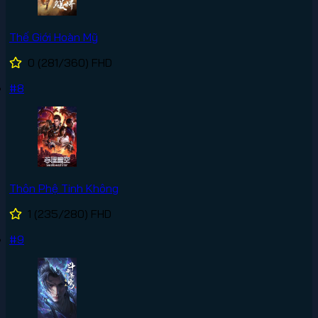
Thế Giới Hoàn Mỹ
0
(281/360)
FHD
#8
Thôn Phệ Tinh Không
1
(235/280)
FHD
#9