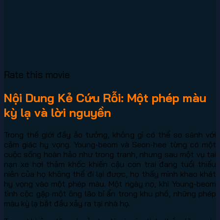
Rate this movie
Nội Dung Kẻ Cứu Rỗi: Một phép màu
kỳ lạ và lời nguyền
Trong thế giới đầy ảo tưởng, không gì có thể so sánh với
cảm giác hy vọng. Young-beom và Seon-hee từng có một
cuộc sống hoàn hảo như trong tranh, nhưng sau một vụ tai
nạn xe hơi thảm khốc khiến cậu con trai đang tuổi thiếu
niên của họ không thể đi lại được, họ thấy mình khao khát
hy vọng vào một phép màu. Một ngày nọ, khi Young-beom
tình cộc gặp một ông lão bí ẩn trong khu phố, những phép
màu kỳ lạ bắt đầu xảy ra tại nhà họ.