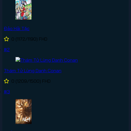
Đảo Hải Tặc
0
(1172/1190)
FHD
#2
Thám Tử Lừng Danh Conan
0
(1209/1500)
FHD
#3