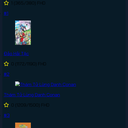
1
(365/380)
FHD
#1
Đảo Hải Tặc
0
(1172/1190)
FHD
#2
Thám Tử Lừng Danh Conan
0
(1209/1500)
FHD
#3