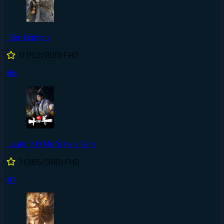
Tiên Nghịch
0
(152/200)
FHD
#6
Luyện Khí Mười Vạn Năm
1
(365/380)
FHD
#7