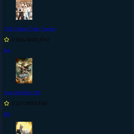
Thử Thách Thần Tượng
0
(814/1000)
FHD
#4
Vạn Giới Độc Tôn
0
(471/800)
FHD
#5