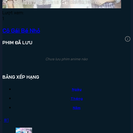
Lượt xem:
1
Cô Gái Bé Nhỏ
PHIM ĐÃ LƯU
Chưa lưu phim anime nào
BẢNG XẾP HẠNG
Ngày
Tháng
Năm
#1