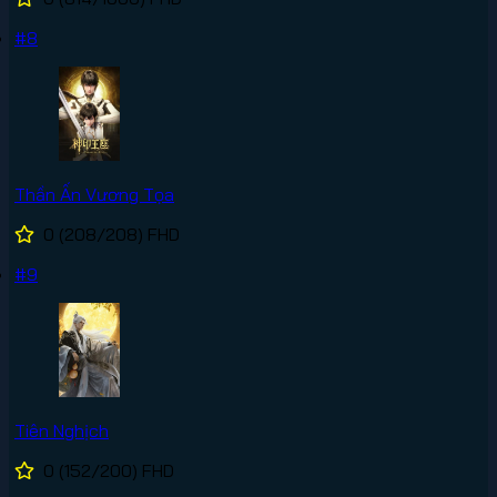
#8
Thần Ấn Vương Tọa
0
(208/208)
FHD
#9
Tiên Nghịch
0
(152/200)
FHD