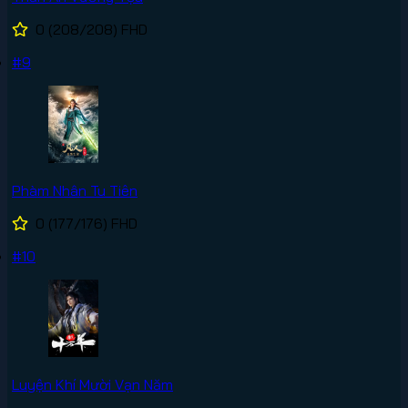
0
(208/208)
FHD
#9
Phàm Nhân Tu Tiên
0
(177/176)
FHD
#10
Luyện Khí Mười Vạn Năm