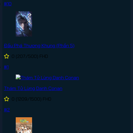
#10
Đấu Phá Thương Khung (Phần 5)
0
(207/500)
FHD
#1
Thám Tử Lừng Danh Conan
0
(1209/1500)
FHD
#2