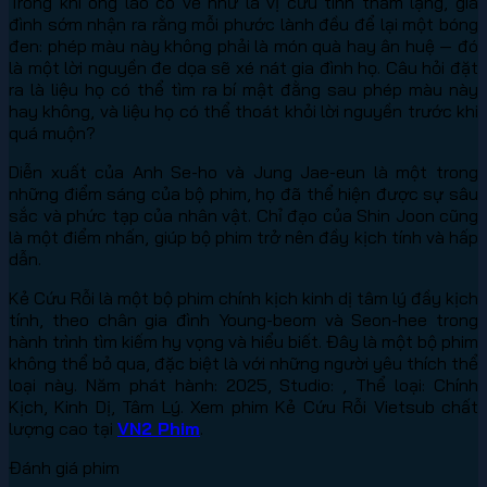
Trong khi ông lão có vẻ như là vị cứu tinh thầm lặng, gia
đình sớm nhận ra rằng mỗi phước lành đều để lại một bóng
đen: phép màu này không phải là món quà hay ân huệ — đó
là một lời nguyền đe dọa sẽ xé nát gia đình họ. Câu hỏi đặt
ra là liệu họ có thể tìm ra bí mật đằng sau phép màu này
hay không, và liệu họ có thể thoát khỏi lời nguyền trước khi
quá muộn?
Diễn xuất của Anh Se-ho và Jung Jae-eun là một trong
những điểm sáng của bộ phim, họ đã thể hiện được sự sâu
sắc và phức tạp của nhân vật. Chỉ đạo của Shin Joon cũng
là một điểm nhấn, giúp bộ phim trở nên đầy kịch tính và hấp
dẫn.
Kẻ Cứu Rỗi là một bộ phim chính kịch kinh dị tâm lý đầy kịch
tính, theo chân gia đình Young-beom và Seon-hee trong
hành trình tìm kiếm hy vọng và hiểu biết. Đây là một bộ phim
không thể bỏ qua, đặc biệt là với những người yêu thích thể
loại này. Năm phát hành: 2025, Studio: , Thể loại: Chính
Kịch, Kinh Dị, Tâm Lý. Xem phim Kẻ Cứu Rỗi Vietsub chất
lượng cao tại
VN2 Phim
.
Đánh giá phim