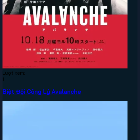
Lượt xem:
1
Biệt Đội Công Lý Avalanche