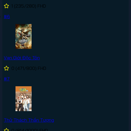
1
(235/280)
FHD
#6
Vạn Giới Độc Tôn
0
(471/800)
FHD
#7
Thử Thách Thần Tượng
0
(814/1000)
FHD