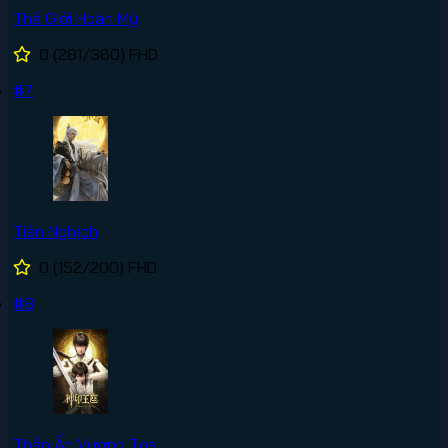
Thế Giới Hoàn Mỹ
0
(281/360)
FHD
#7
Tiên Nghịch
0
(152/200)
FHD
#8
Thần Ấn Vương Tọa