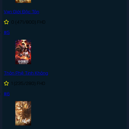
Vạn Giới Độc Tôn
0
(471/800)
FHD
#5
Thôn Phệ Tinh Không
1
(235/280)
FHD
#6