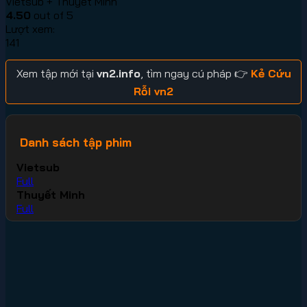
Vietsub + Thuyết Minh
4.50
out of 5
Lượt xem:
141
Xem tập mới tại
vn2.info
, tìm ngay cú pháp 👉
Kẻ Cứu
Rỗi vn2
Danh sách tập phim
Vietsub
Full
Thuyết Minh
Full