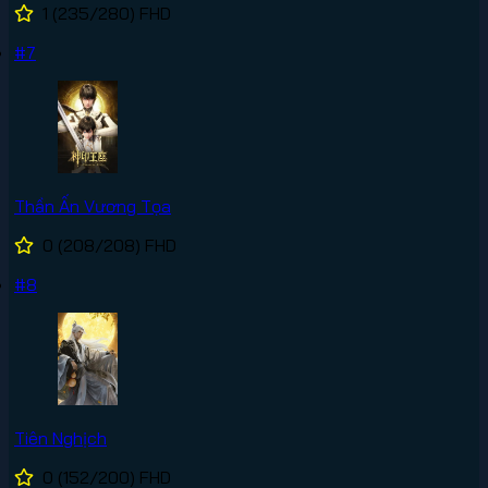
1
(235/280)
FHD
#7
Thần Ấn Vương Tọa
0
(208/208)
FHD
#8
Tiên Nghịch
0
(152/200)
FHD