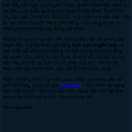
mặt đầy bất ngờ của huyền thoại Jackie Chan bên cạnh JJ
Lin, Ma Li và nhiều gương mặt quen thuộc khác. Dưới bàn
tay đạo diễn Derek Hui Wang-Yu, nhịp phim vừa dồn dập vừa
ấm áp, khéo léo cân bằng giữa tiếng cười sảng khoái và
những khoảnh khắc lay động bất chợt.
Không dừng lại ở kỹ xảo viễn tưởng bắt mắt, bộ phim còn
chạm đến trái tim khán giả bằng
tình bạn xuyên loài
và
tinh thần sẻ chia giữa những cá thể tưởng chừng chẳng
liên quan. Liệu Huhu có tìm được đường về, hay bộ tộc kỳ
diệu này sẽ viết lại toàn bộ số phận của nó? Chỉ khi dõi
theo trọn vẹn hành trình, câu trả lời mới được hé lộ.
Muốn thưởng thức trọn vẹn cuộc phiêu lưu đáng yêu và
kịch tính này, đừng bỏ qua
VN2Phim
— kho phim đa dạng,
cập nhật nhanh, hình ảnh sắc nét, mang đến trải nghiệm
xem phim chất lượng cao cho mọi khán giả.
Đánh giá phim