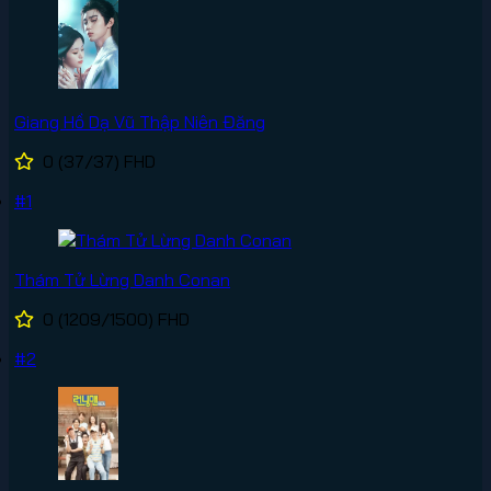
Giang Hồ Dạ Vũ Thập Niên Đăng
0
(37/37)
FHD
#1
Thám Tử Lừng Danh Conan
0
(1209/1500)
FHD
#2