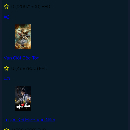
0
(1209/1500)
FHD
#2
Vạn Giới Độc Tôn
0
(469/800)
FHD
#3
Luyện Khí Mười Vạn Năm