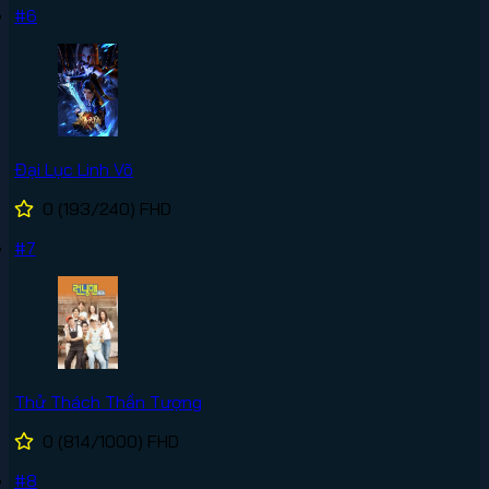
#6
Đại Lục Linh Võ
0
(193/240)
FHD
#7
Thử Thách Thần Tượng
0
(814/1000)
FHD
#8