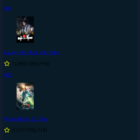
#9
Luyện Khí Mười Vạn Năm
1
(366/380)
FHD
#10
Phàm Nhân Tu Tiên
0
(177/176)
FHD