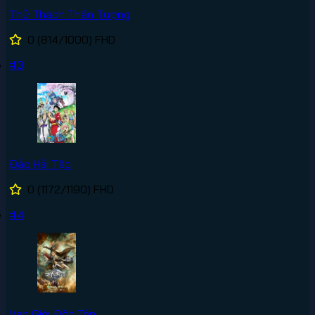
Thử Thách Thần Tượng
0
(814/1000)
FHD
#3
Đảo Hải Tặc
0
(1172/1190)
FHD
#4
Vạn Giới Độc Tôn