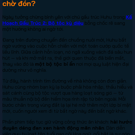
chờ đón?
Ngày tưởng chừng bình yên với chú gấu trúc Huhu trong
Kế
Hoạch Gấu Trúc 2: Bộ tộc kỳ diệu
bỗng chốc rẽ sang
một hướng không ai ngờ tới.
Đang trên đường chuyển đến chuồng nuôi mới, Huhu bất
ngờ vướng vào cuộc hỗn chiến với một toán cướp quốc tế
liều lĩnh. Giữa cảnh hỗn loạn, nó ngã xuống vách đá sâu hun
hút — và khi mở mắt ra, thế giới quen thuộc đã biến mất,
thay vào đó là
một bộ tộc bí ẩn
nơi mọi quy luật hiện đại
dường như vô nghĩa.
Từ đây, hành trình tìm đường về nhà không còn đơn giản.
Huhu cùng nhóm bạn kỳ lạ buộc phải hòa nhập, thấu hiểu và
sát cánh cùng bộ tộc vượt qua hàng loạt sóng gió — từ
mâu thuẫn nội bộ đến hiểm họa rình rập từ bên ngoài. Mỗi
bước chân trong vùng đất lạ lại hé mở thêm một lớp bí mật
mới, cuốn người xem đi từ bất ngờ này đến bất ngờ khác.
Phần phim tiếp tục giữ vững công thức ăn khách:
hài hước
duyên dáng đan xen hành động mãn nhãn
. Dàn diễn
viên quy tụ loạt tên tuổi gạo cội Hoa ngữ, nổi bật là sự góp