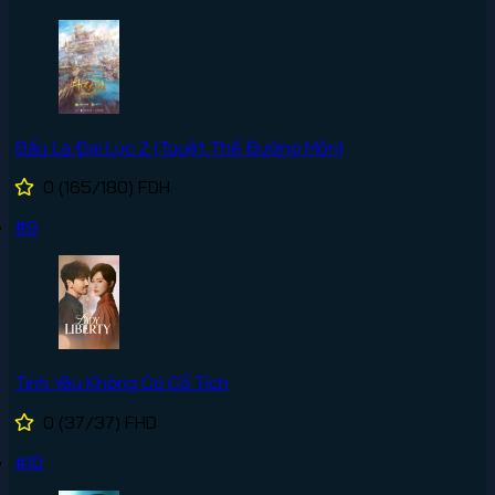
Đấu La Đại Lục 2 (Tuyệt Thế Đường Môn)
0
(165/180)
FDH
#9
Tình Yêu Không Có Cổ Tích
0
(37/37)
FHD
#10