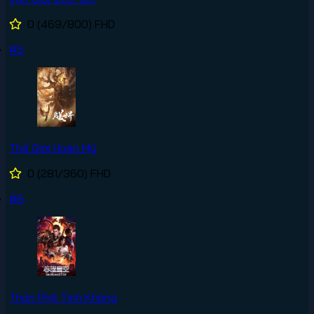
0
(469/800)
FHD
#5
Thế Giới Hoàn Mỹ
0
(281/360)
FHD
#6
Thôn Phệ Tinh Không