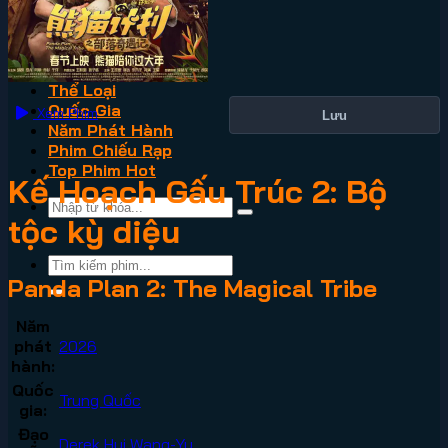
VN2
Phim Lẻ
Phim Bộ
Thể Loại
Quốc Gia
Xem Phim
Lưu
Năm Phát Hành
Phim Chiếu Rạp
Top Phim Hot
Kế Hoạch Gấu Trúc 2: Bộ
tộc kỳ diệu
Panda Plan 2: The Magical Tribe
Năm
phát
2026
hành:
Quốc
Trung Quốc
gia:
Đạo
Derek Hui Wang-Yu
,