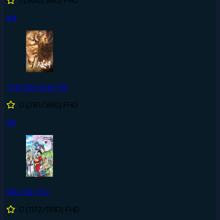
1
(366/380)
FHD
#4
Thế Giới Hoàn Mỹ
0
(281/360)
FHD
#5
Đảo Hải Tặc
0
(1172/1190)
FHD