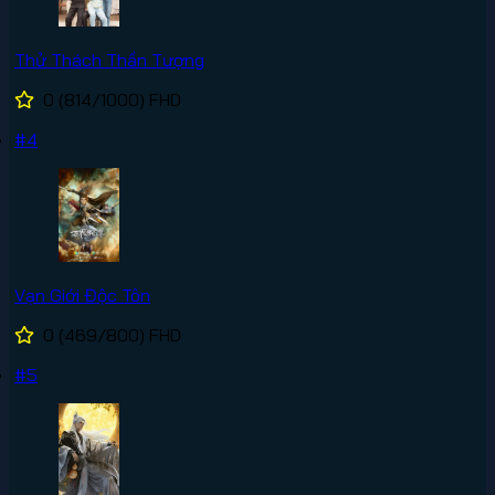
Thử Thách Thần Tượng
0
(814/1000)
FHD
#4
Vạn Giới Độc Tôn
0
(469/800)
FHD
#5