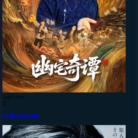
Lượt xem:
8
Bí Ẩn Nhà Ma