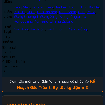
diễn:
Feng Man
,
Hu Xiaoyuan
,
Jackie Chan
,
JJ Lin
,
Ke Da
,
Diễn
Ma Chi
,
Ma Li
,
Pan Binlong
,
Qiao Shan
,
Song Muzi
,
viên:
Wang Chengsi
,
Wang Xing
,
Wang Yinglu
,
Yu
Rongguang
,
Yu Yang
,
Zhang Zidong
,
Thể
Gia Đình
,
Hài Hước
,
Hành Động
,
Viễn Tưởng
,
loại:
Từ
khóa:
100 phút
Full HD
Vietsub
4.50
out of 5
Lượt xem:
83
Xem tập mới tại
vn2.info
, tìm ngay cú pháp 👉
Kế
Hoạch Gấu Trúc 2: Bộ tộc kỳ diệu vn2
Danh sách tập phim