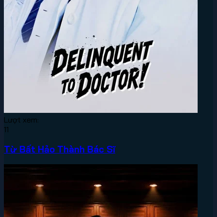
Lượt xem:
11
Từ Bất Hảo Thành Bác Sĩ