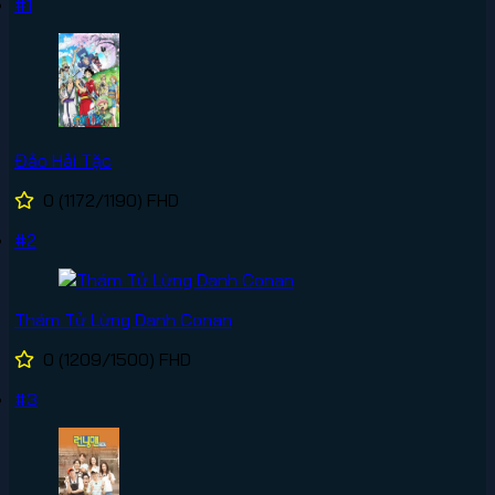
#1
Đảo Hải Tặc
0
(1172/1190)
FHD
#2
Thám Tử Lừng Danh Conan
0
(1209/1500)
FHD
#3