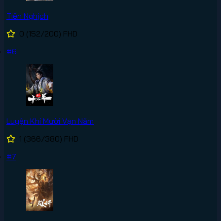
Tiên Nghịch
0
(152/200)
FHD
#6
Luyện Khí Mười Vạn Năm
1
(366/380)
FHD
#7