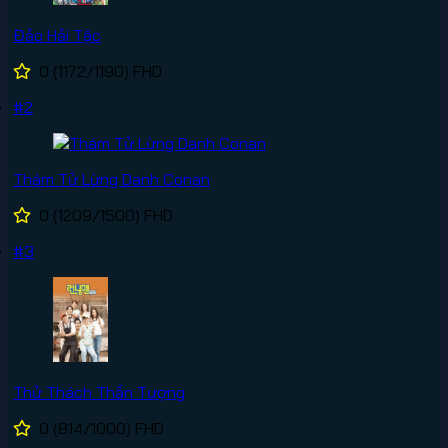
Đảo Hải Tặc
0
(1172/1190)
FHD
#2
Thám Tử Lừng Danh Conan
0
(1209/1500)
FHD
#3
Thử Thách Thần Tượng
0
(814/1000)
FHD