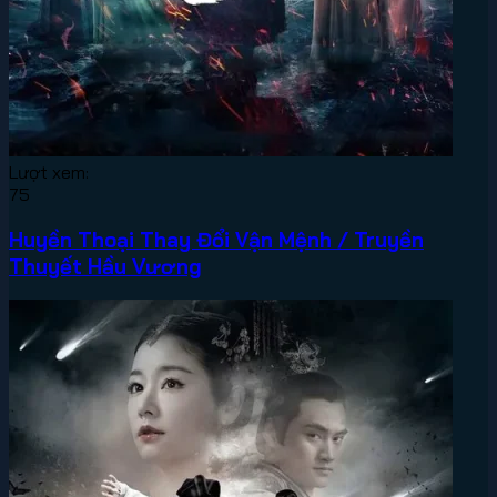
Lượt xem:
75
Huyền Thoại Thay Đổi Vận Mệnh / Truyền
Thuyết Hầu Vương