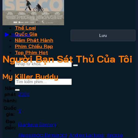
VN2
Phim Lẻ
Phim Bộ
Thể Loại
Quốc Gia
Xem Phim
Lưu
Năm Phát Hành
Phim Chiếu Rạp
Top Phim Hot
Người Bạn Sát Thủ Của Tôi
My Killer Buddy
Năm
phát
2024
hành:
Quốc
Ý
gia:
Đạo
Gianluca Santoni
,
diễn:
Alessandro Bernardini
,
Andrea Lattanzi
,
Andrea