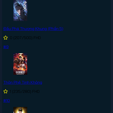
Đấu Phá Thương Khung (Phần 5)
0
(207/500)
FHD
#9
Thôn Phệ Tinh Không
1
(235/280)
FHD
#10