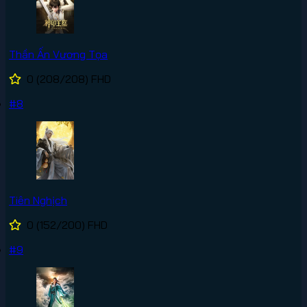
Thần Ấn Vương Tọa
0
(208/208)
FHD
#8
Tiên Nghịch
0
(152/200)
FHD
#9