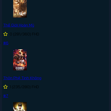
Thế Giới Hoàn Mỹ
0
(281/360)
FHD
#6
Thôn Phệ Tinh Không
1
(235/280)
FHD
#7