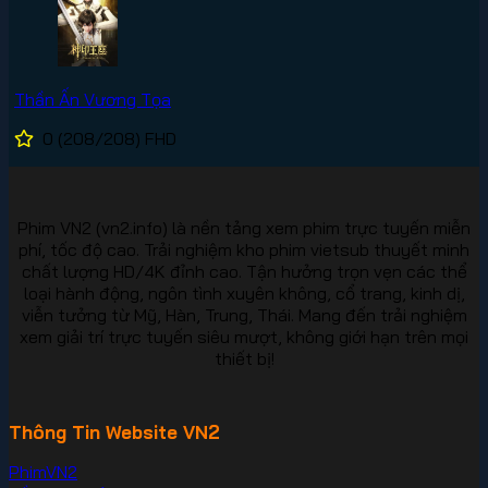
Thần Ấn Vương Tọa
0
(208/208)
FHD
Phim VN2 (vn2.info) là nền tảng xem phim trực tuyến miễn
phí, tốc độ cao. Trải nghiệm kho phim vietsub thuyết minh
chất lượng HD/4K đỉnh cao. Tận hưởng trọn vẹn các thể
loại hành động, ngôn tình xuyên không, cổ trang, kinh dị,
viễn tưởng từ Mỹ, Hàn, Trung, Thái. Mang đến trải nghiệm
xem giải trí trực tuyến siêu mượt, không giới hạn trên mọi
thiết bị!
Thông Tin Website VN2
PhimVN2