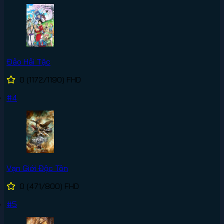
Đảo Hải Tặc
0
(1172/1190)
FHD
#4
Vạn Giới Độc Tôn
0
(471/800)
FHD
#5