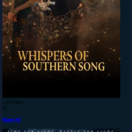
Lượt xem:
15
Nam Hí