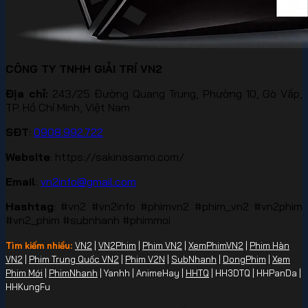
CÔNG TY TNHH GIẢI TRÍ VN2
Địa chỉ:
243/25 Đường Quang Trung, Phường 10, Gò Vấp,
TP. Hồ Chí Minh, Việt Nam
SĐT
:
0908.992.722
Website
: https://sakinasamo.com/
Email
:
vn2info@gmail.com
Hashtag
: #vn2 #vn2info #phimvn2 #phim_vn2 #vn2phim
#vn2_phim #subnhanh #phimmoi
Tìm kiếm nhiều:
VN2
|
VN2Phim
|
Phim VN2
|
XemPhimVN2
|
Phim Hàn
VN2
|
Phim Trung Quốc VN2
|
Phim V2N
|
SubNhanh
|
DongPhim
|
Xem
Phim Mới
|
PhimNhanh
| Yanhh | AnimeHay |
HHTQ
| HH3DTQ | HHPanDa |
HHKungFu