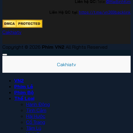
Liên hệ QC:
Tele
@MaiBinhKim
Liên Hệ QC tại:
https://t.me/vn369backlink
Cakhiatv
Copyright © 2026
Phim VN2
All Rights Reserved
Cakhiatv
VN2
Phim Lẻ
Phim Bộ
Thể Loại
Hành Động
Tình Cảm
Hài Hước
Cổ Trang
Tâm Lý