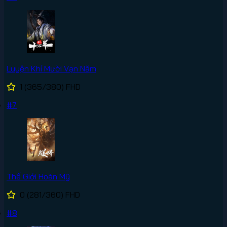
Luyện Khí Mười Vạn Năm
1
(365/380)
FHD
#7
Thế Giới Hoàn Mỹ
0
(281/360)
FHD
#8