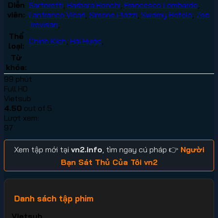
Diễn
Sartoretti
,
Barbara Ronchi
,
Francesco Lombardo
,
viên:
Lanfranco Vicari
,
Simone Plazzi
,
Swamy Rotolo
,
Zoe
Trevisan
,
Thể
Chính Kịch
,
Hài Hước
,
loại:
Từ
khóa:
99 phút
Full HD
Vietsub
4.50
out of 5
Lượt xem:
97
Xem tập mới tại
vn2.info
, tìm ngay cú pháp 👉
Người
Bạn Sát Thủ Của Tôi vn2
Danh sách tập phim
Vietsub