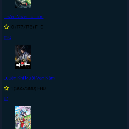
Phàm Nhân Tu Tiên
0
(177/176)
FHD
#10
Luyện Khí Mười Vạn Năm
1
(365/380)
FHD
#1