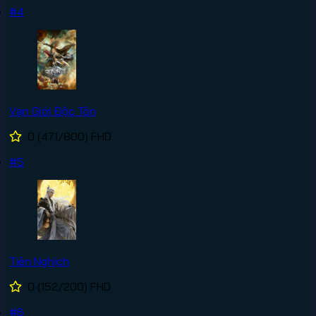
#4
Vạn Giới Độc Tôn
0
(471/800)
FHD
#5
Tiên Nghịch
0
(152/200)
FHD
#6