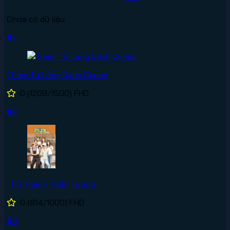
Chưa có dữ liệu
#1
Thám Tử Lừng Danh Conan
0
(1209/1500)
FHD
#2
Thử Thách Thần Tượng
0
(814/1000)
FHD
#3