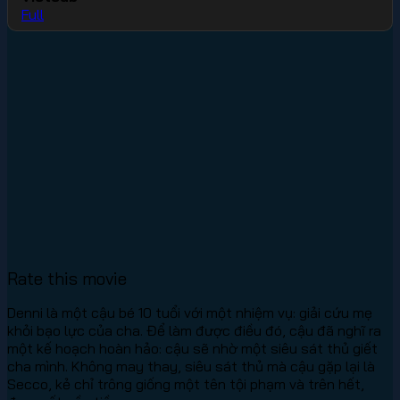
Full
Rate this movie
Denni là một cậu bé 10 tuổi với một nhiệm vụ: giải cứu mẹ
khỏi bạo lực của cha. Để làm được điều đó, cậu đã nghĩ ra
một kế hoạch hoàn hảo: cậu sẽ nhờ một siêu sát thủ giết
cha mình. Không may thay, siêu sát thủ mà cậu gặp lại là
Secco, kẻ chỉ trông giống một tên tội phạm và trên hết,