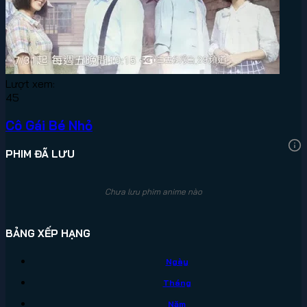
Lượt xem:
45
Cô Gái Bé Nhỏ
PHIM ĐÃ LƯU
Chưa lưu phim anime nào
BẢNG XẾP HẠNG
Ngày
Tháng
Năm