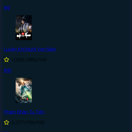
#9
Luyện Khí Mười Vạn Năm
1
(366/380)
FHD
#10
Phàm Nhân Tu Tiên
0
(177/176)
FHD