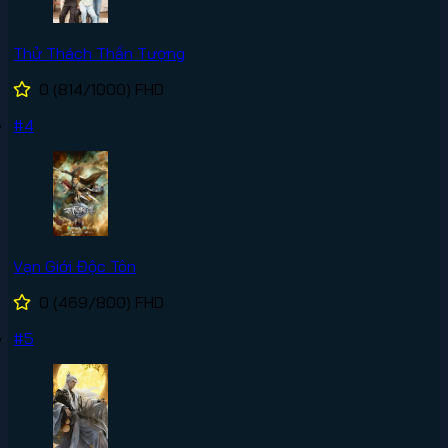
Thử Thách Thần Tượng
0
(814/1000)
FHD
#4
Vạn Giới Độc Tôn
0
(469/800)
FHD
#5