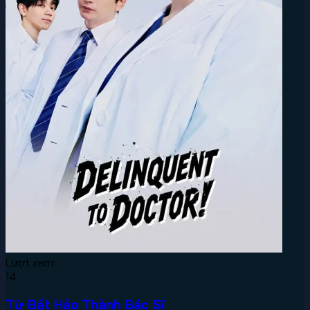
Lượt xem:
14
Từ Bất Hảo Thành Bác Sĩ