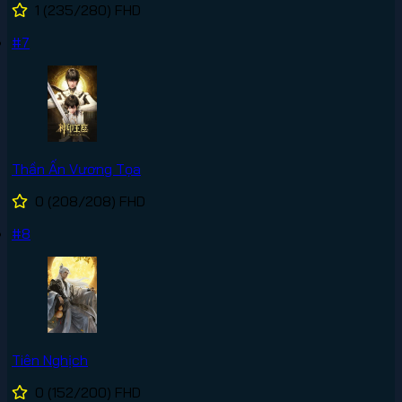
1
(235/280)
FHD
#7
Thần Ấn Vương Tọa
0
(208/208)
FHD
#8
Tiên Nghịch
0
(152/200)
FHD