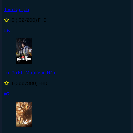
Tiên Nghịch
0
(152/200)
FHD
#6
Luyện Khí Mười Vạn Năm
1
(366/380)
FHD
#7