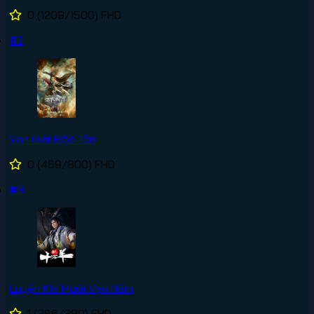
0
(1209/1500)
FHD
#2
Vạn Giới Độc Tôn
0
(469/800)
FHD
#3
Luyện Khí Mười Vạn Năm
1
(366/380)
FHD