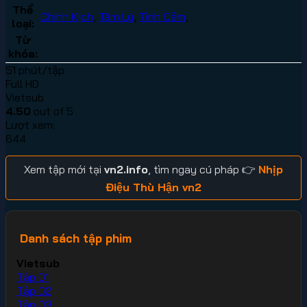
Thể
Chính Kịch
,
Tâm Lý
,
Tình Cảm
,
loại:
Từ
khóa:
51 phút/tập
Full HD
Vietsub
4.50
out of 5
Lượt xem:
644
Xem tập mới tại
vn2.info
, tìm ngay cú pháp 👉
Nhịp
Điệu Thù Hận vn2
Danh sách tập phim
Vietsub
Tập 01
Tập 02
Tập 03