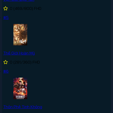
0
(469/800)
FHD
#5
Thế Giới Hoàn Mỹ
0
(281/360)
FHD
#6
Thôn Phệ Tinh Không