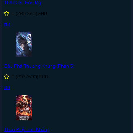
Thế Giới Hoàn Mỹ
0
(281/360)
FHD
#8
Đấu Phá Thương Khung (Phần 5)
0
(207/500)
FHD
#9
Thôn Phệ Tinh Không