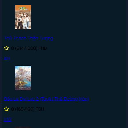
Thử Thách Thần Tượng
0
(814/1000)
FHD
#9
Đấu La Đại Lục 2 (Tuyệt Thế Đường Môn)
0
(165/180)
FDH
#10