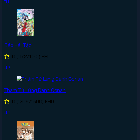
#1
Đảo Hải Tặc
0
(1172/1190)
FHD
#2
Thám Tử Lừng Danh Conan
0
(1209/1500)
FHD
#3