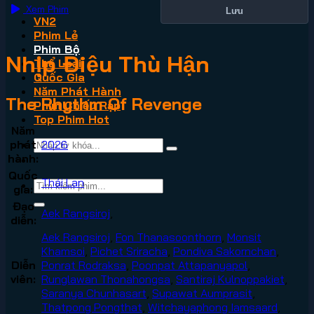
Xem Phim
Lưu
VN2
Phim Lẻ
Phim Bộ
Nhịp Điệu Thù Hận
Thể Loại
Quốc Gia
Năm Phát Hành
The Rhythm Of Revenge
Phim Chiếu Rạp
Top Phim Hot
Năm
phát
2026
hành:
Quốc
Thái Lan
gia:
Đạo
Aek Rangsiroj
,
diễn:
Aek Rangsiroj
,
Fon Thanasoonthorn
,
Monsit
Khamsoi
,
Pichet Sriracha
,
Pondiva Sakornchan
,
Diễn
Ponrat Rodraksa
,
Poonpat Attapanyapol
,
viên:
Runglawan Thonahongsa
,
Santiraj Kulnoppakiet
,
Saranya Chunhasart
,
Supawat Aumprasit
,
Thatpong Pongthat
,
Witchayaphong Iamsaard
,