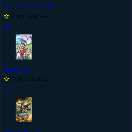
Thử Thách Thần Tượng
0
(814/1000)
FHD
#3
Đảo Hải Tặc
0
(1172/1190)
FHD
#4
Vạn Giới Độc Tôn