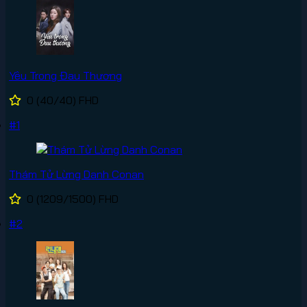
Yêu Trong Đau Thương
0
(40/40)
FHD
#1
Thám Tử Lừng Danh Conan
0
(1209/1500)
FHD
#2