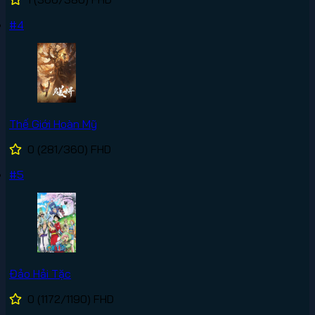
#4
Thế Giới Hoàn Mỹ
0
(281/360)
FHD
#5
Đảo Hải Tặc
0
(1172/1190)
FHD