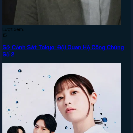
Lượt xem:
15
Sở Cảnh Sát Tokyo: Đội Quan Hệ Công Chúng
Số 2