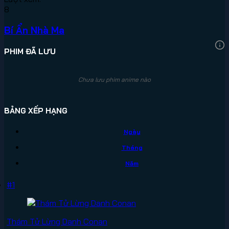
8
Bí Ẩn Nhà Ma
PHIM ĐÃ LƯU
Chưa lưu phim anime nào
BẢNG XẾP HẠNG
Ngày
Tháng
Năm
#1
Thám Tử Lừng Danh Conan