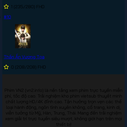
1
(235/280)
FHD
#10
Thần Ấn Vương Tọa
0
(208/208)
FHD
Phim VN2 (vn2.info) là nền tảng xem phim trực tuyến miễn
phí, tốc độ cao. Trải nghiệm kho phim vietsub thuyết minh
chất lượng HD/4K đỉnh cao. Tận hưởng trọn vẹn các thể
loại hành động, ngôn tình xuyên không, cổ trang, kinh dị,
viễn tưởng từ Mỹ, Hàn, Trung, Thái. Mang đến trải nghiệm
xem giải trí trực tuyến siêu mượt, không giới hạn trên mọi
thiết bị!