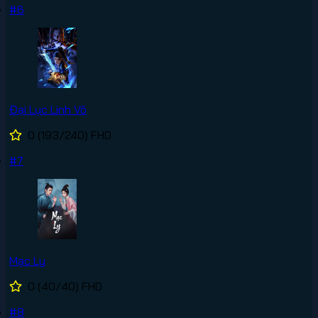
#6
Đại Lục Linh Võ
0
(193/240)
FHD
#7
Mạc Ly
0
(40/40)
FHD
#8