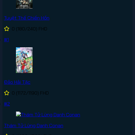
Tuyệt Thế Chiến Hồn
0
(180/240)
FHD
#1
Đảo Hải Tặc
0
(1172/1190)
FHD
#2
Thám Tử Lừng Danh Conan