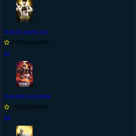
Thần Ấn Vương Tọa
0
(208/208)
FHD
#7
Thôn Phệ Tinh Không
1
(235/280)
FHD
#8