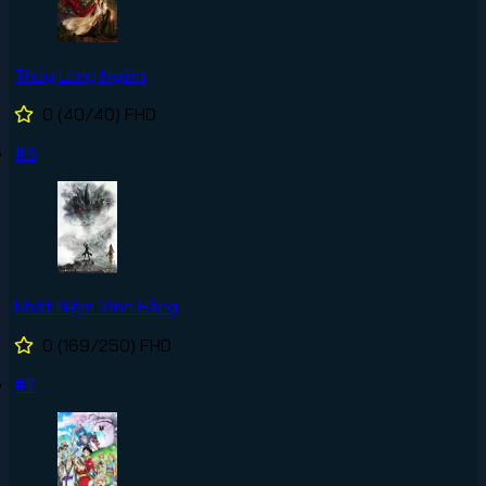
Thủy Long Ngâm
0
(40/40)
FHD
#6
Nhất Niệm Vĩnh Hằng
0
(169/250)
FHD
#7