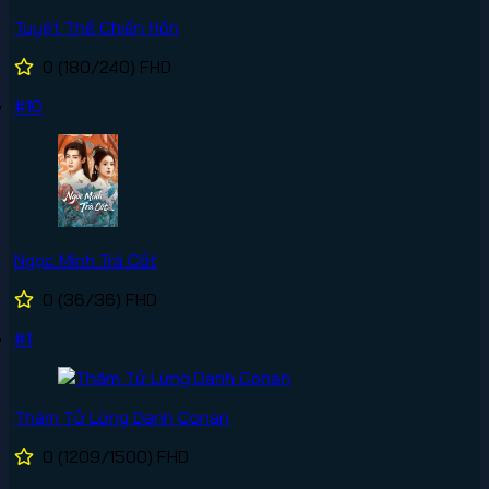
Tuyệt Thế Chiến Hồn
0
(180/240)
FHD
#10
Ngọc Minh Trà Cốt
0
(36/36)
FHD
#1
Thám Tử Lừng Danh Conan
0
(1209/1500)
FHD