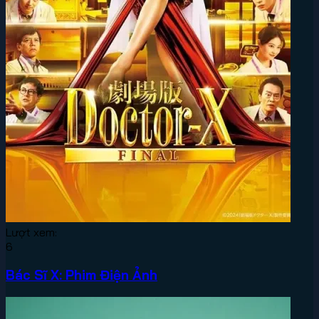
Lượt xem:
6
Bác Sĩ X: Phim Điện Ảnh