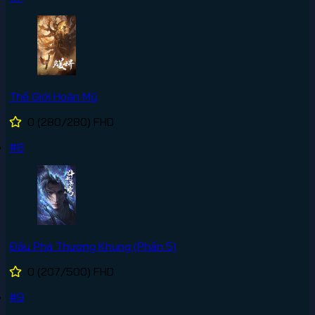
Thế Giới Hoàn Mỹ
0
(280/280)
FHD
#8
Đấu Phá Thương Khung (Phần 5)
0
(207/500)
FHD
#9