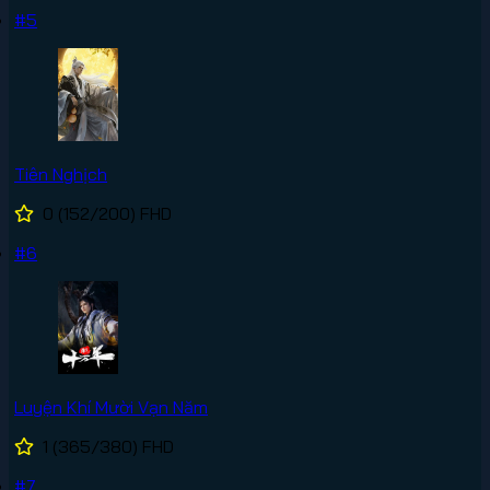
#5
Tiên Nghịch
0
(152/200)
FHD
#6
Luyện Khí Mười Vạn Năm
1
(365/380)
FHD
#7