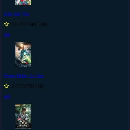
Đảo Hải Tặc
0
(1172/1190)
FHD
#8
Phàm Nhân Tu Tiên
0
(177/176)
FHD
#9