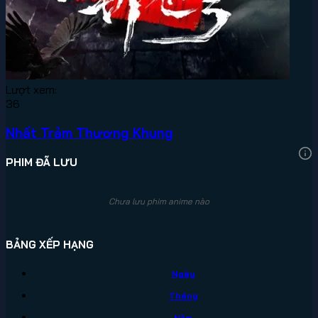
Lượt xem:
36
Nhất Trảm Thương Khung
PHIM ĐÃ LƯU
Chưa lưu phim anime nào
BẢNG XẾP HẠNG
Ngày
Tháng
Năm