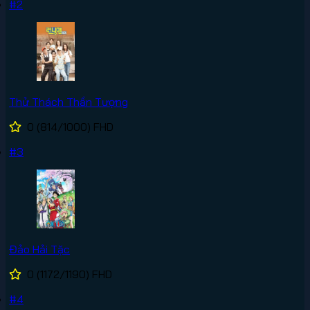
#2
Thử Thách Thần Tượng
0
(814/1000)
FHD
#3
Đảo Hải Tặc
0
(1172/1190)
FHD
#4