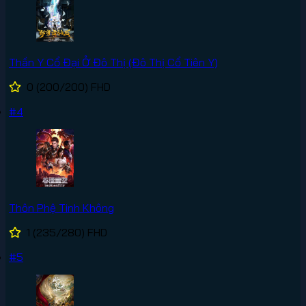
Thần Y Cổ Đại Ở Đô Thị (Đô Thị Cổ Tiên Y)
0
(200/200)
FHD
#4
Thôn Phệ Tinh Không
1
(235/280)
FHD
#5