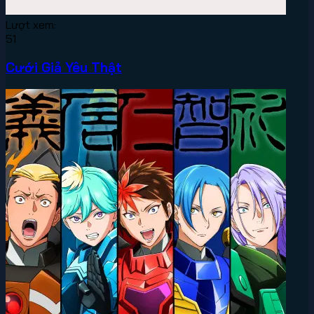
Lượt xem:
51
Cưới Giả Yêu Thật