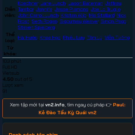
Koechner
,
Jane Lynch
,
Jason Bateman
,
Jeffrey
Diễn
Tambor
,
Jennife
,
Jesse Plemons
,
Joe Lo Truglio
,
viên:
John Carroll Lynch
,
Kristen Wiig
,
Mia Stallard
,
Nick
Frost
,
Seth Rogen
,
Sigourney Weaver
,
Simon Pegg
,
Steven Spielberg
,
Thể
Hài Hước
,
Khoa Học
,
Phiêu Lưu
,
Tâm Lý
,
Viễn Tưởng
,
loại:
Từ
khóa:
103 phút
Full HD
Vietsub
4.50
out of 5
Lượt xem:
91
Xem tập mới tại
vn2.info
, tìm ngay cú pháp 👉
Paul:
Kẻ Đào Tẩu Kỳ Quái vn2
Danh sách tập phim