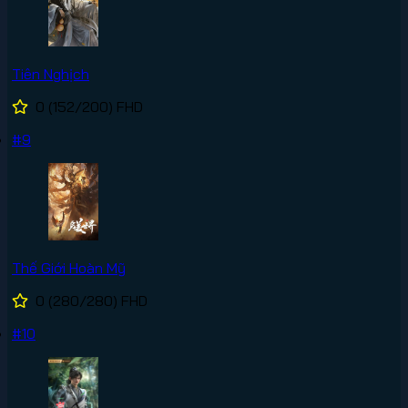
Tiên Nghịch
0
(152/200)
FHD
#9
Thế Giới Hoàn Mỹ
0
(280/280)
FHD
#10