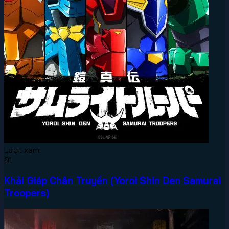
Lượt xem:
91
Khải Giáp Chân Truyền (Yoroi Shin Den Samurai
Troopers)