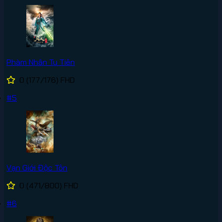
Phàm Nhân Tu Tiên
0
(177/176)
FHD
#5
Vạn Giới Độc Tôn
0
(471/800)
FHD
#6