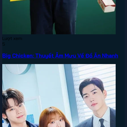
Lượt xem:
5
Big Chicken: Thuyết Âm Mưu Về Đồ Ăn Nhanh