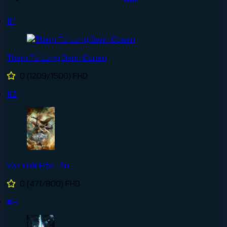
#1
Thám Tử Lừng Danh Conan
0
(1209/1500)
FHD
#2
Vạn Giới Độc Tôn
0
(471/800)
FHD
#3