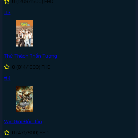
0
(1209/1500)
FHD
#3
Thử Thách Thần Tượng
0
(814/1000)
FHD
#4
Vạn Giới Độc Tôn
0
(471/800)
FHD