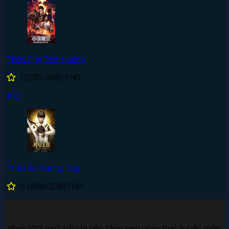
Thôn Phệ Tinh Không
1
(235/280)
FHD
#10
Thần Ấn Vương Tọa
0
(208/208)
FHD
Phim VN2 (vn2.info) là nền tảng xem phim trực tuyến miễn