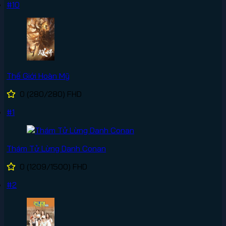
#10
Thế Giới Hoàn Mỹ
0
(280/280)
FHD
#1
Thám Tử Lừng Danh Conan
0
(1209/1500)
FHD
#2