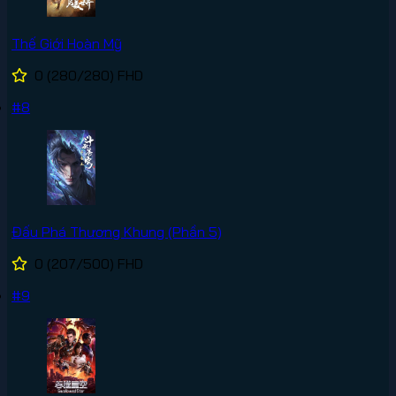
Thế Giới Hoàn Mỹ
0
(280/280)
FHD
#8
Đấu Phá Thương Khung (Phần 5)
0
(207/500)
FHD
#9