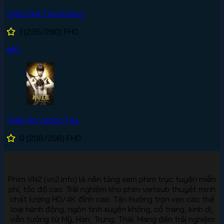
Thôn Phệ Tinh Không
1
(235/280)
FHD
#10
Thần Ấn Vương Tọa
0
(208/208)
FHD
Phim VN2 (vn2.info) là nền tảng xem phim trực tuyến miễn
phí, tốc độ cao. Trải nghiệm kho phim vietsub thuyết minh
chất lượng HD/4K đỉnh cao. Tận hưởng trọn vẹn các thể
loại hành động, ngôn tình xuyên không, cổ trang, kinh dị,
viễn tưởng từ Mỹ, Hàn, Trung, Thái. Mang đến trải nghiệm