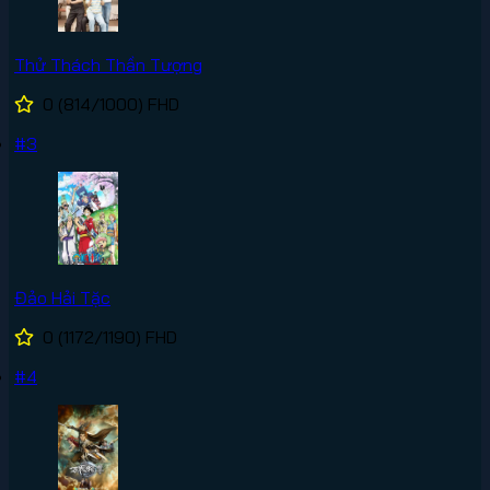
Thử Thách Thần Tượng
0
(814/1000)
FHD
#3
Đảo Hải Tặc
0
(1172/1190)
FHD
#4