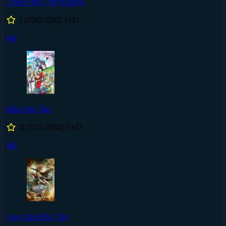
Thôn Phệ Tinh Không
1
(235/280)
FHD
#4
Đảo Hải Tặc
0
(1172/1190)
FHD
#5
Vạn Giới Độc Tôn