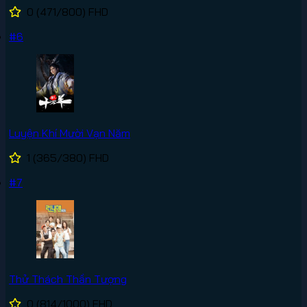
0
(471/800)
FHD
#6
Luyện Khí Mười Vạn Năm
1
(365/380)
FHD
#7
Thử Thách Thần Tượng
0
(814/1000)
FHD