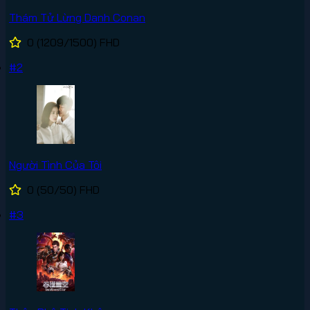
Thám Tử Lừng Danh Conan
0
(1209/1500)
FHD
#2
Người Tình Của Tôi
0
(50/50)
FHD
#3