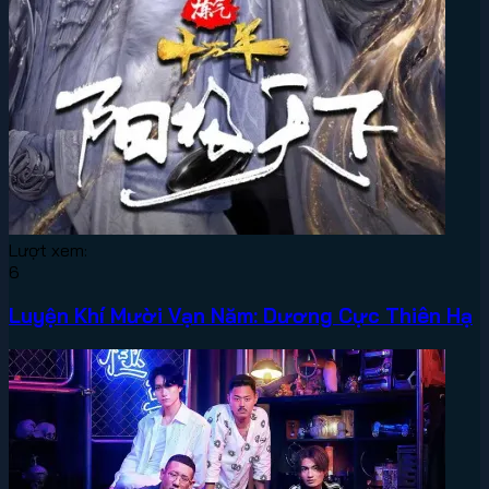
Lượt xem:
6
Luyện Khí Mười Vạn Năm: Dương Cực Thiên Hạ