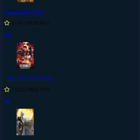
Vạn Giới Độc Tôn
0
(471/800)
FHD
#5
Thôn Phệ Tinh Không
1
(235/280)
FHD
#6