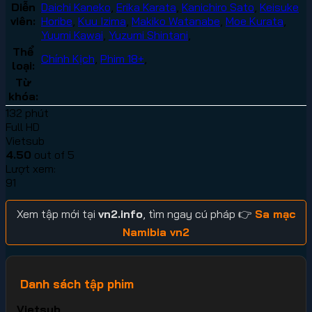
Diễn
Daichi Kaneko
,
Erika Karata
,
Kanichiro Sato
,
Keisuke
viên:
Horibe
,
Kuu Izima
,
Makiko Watanabe
,
Moe Kurata
,
Yuumi Kawai
,
Yuzumi Shintani
,
Thể
Chính Kịch
,
Phim 18+
,
loại:
Từ
khóa:
132 phút
Full HD
Vietsub
4.50
out of 5
Lượt xem:
91
Xem tập mới tại
vn2.info
, tìm ngay cú pháp 👉
Sa mạc
Namibia vn2
Danh sách tập phim
Vietsub