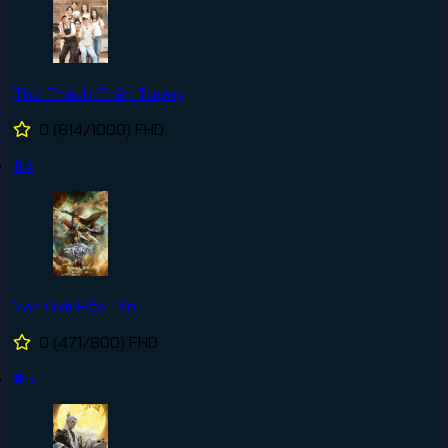
Thử Thách Thần Tượng
0
(814/1000)
FHD
#4
Vạn Giới Độc Tôn
0
(471/800)
FHD
#5