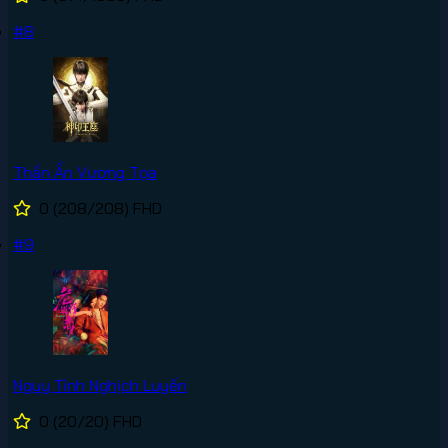
#8
Thần Ấn Vương Tọa
0
(208/208)
FHD
#9
Nguy Tình Nghịch Luyến
0
(20/20)
FHD