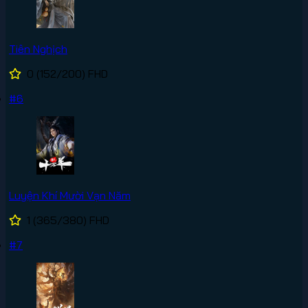
Tiên Nghịch
0
(152/200)
FHD
#6
Luyện Khí Mười Vạn Năm
1
(365/380)
FHD
#7