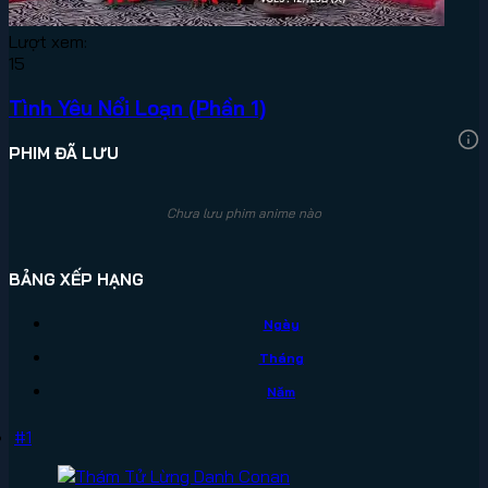
Lượt xem:
15
Tình Yêu Nổi Loạn (Phần 1)
PHIM ĐÃ LƯU
Chưa lưu phim anime nào
BẢNG XẾP HẠNG
Ngày
Tháng
Năm
#1