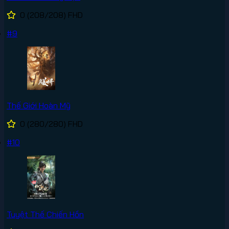
0
(208/208)
FHD
#9
Thế Giới Hoàn Mỹ
0
(280/280)
FHD
#10
Tuyệt Thế Chiến Hồn