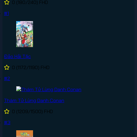
0
(180/240)
FHD
#1
Đảo Hải Tặc
0
(1172/1190)
FHD
#2
Thám Tử Lừng Danh Conan
0
(1209/1500)
FHD
#3