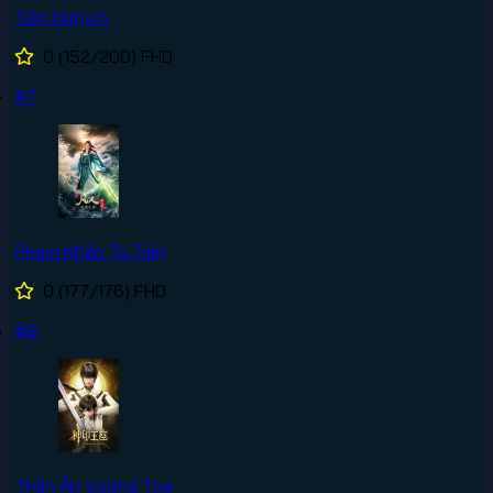
Tiên Nghịch
0
(152/200)
FHD
#7
Phàm Nhân Tu Tiên
0
(177/176)
FHD
#8
Thần Ấn Vương Tọa