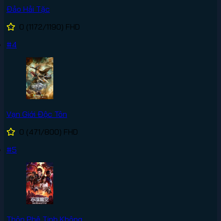
Đảo Hải Tặc
0
(1172/1190)
FHD
#4
Vạn Giới Độc Tôn
0
(471/800)
FHD
#5
Thôn Phệ Tinh Không