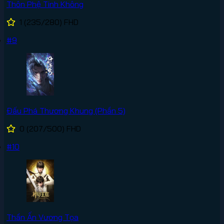
Thôn Phệ Tinh Không
1
(235/280)
FHD
#9
Đấu Phá Thương Khung (Phần 5)
0
(207/500)
FHD
#10
Thần Ấn Vương Tọa