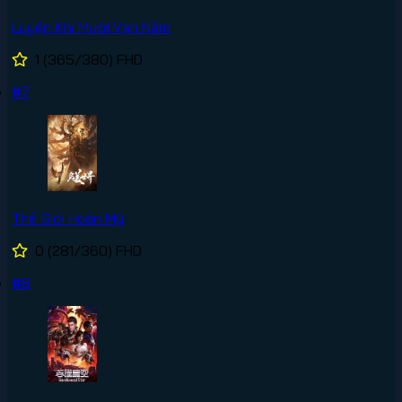
Luyện Khí Mười Vạn Năm
1
(365/380)
FHD
#7
Thế Giới Hoàn Mỹ
0
(281/360)
FHD
#8