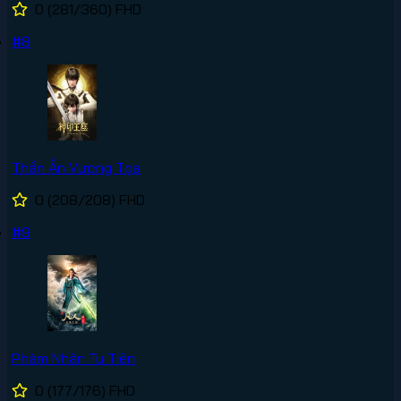
0
(281/360)
FHD
#8
Thần Ấn Vương Tọa
0
(208/208)
FHD
#9
Phàm Nhân Tu Tiên
0
(177/176)
FHD