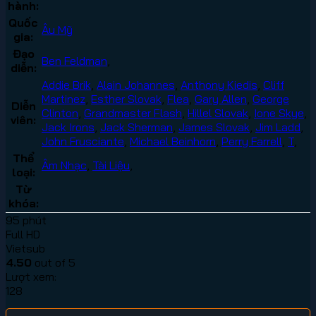
hành:
Quốc
Âu Mỹ
gia:
Đạo
Ben Feldman
,
diễn:
Addie Brik
,
Alain Johannes
,
Anthony Kiedis
,
Cliff
Martinez
,
Esther Slovak
,
Flea
,
Gary Allen
,
George
Diễn
Clinton
,
Grandmaster Flash
,
Hillel Slovak
,
Ione Skye
,
viên:
Jack Irons
,
Jack Sherman
,
James Slovak
,
Jim Ladd
,
John Frusciante
,
Michael Beinhorn
,
Perry Farrell
,
T
,
Thể
Âm Nhạc
,
Tài Liệu
,
loại:
Từ
khóa:
95 phút
Full HD
Vietsub
4.50
out of 5
Lượt xem:
128