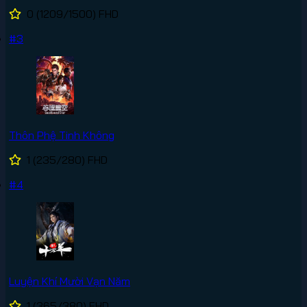
0
(1209/1500)
FHD
#3
Thôn Phệ Tinh Không
1
(235/280)
FHD
#4
Luyện Khí Mười Vạn Năm
1
(365/380)
FHD