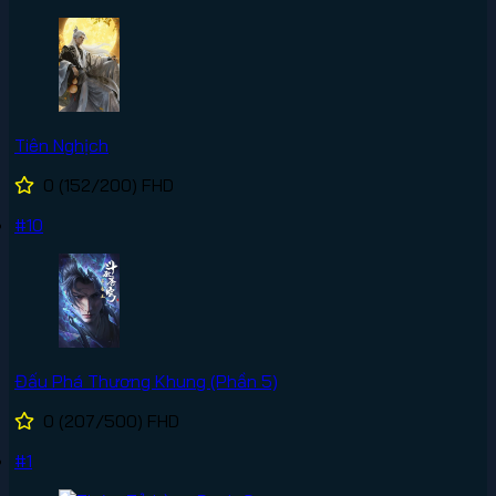
Tiên Nghịch
0
(152/200)
FHD
#10
Đấu Phá Thương Khung (Phần 5)
0
(207/500)
FHD
#1