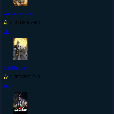
Vạn Giới Độc Tôn
0
(471/800)
FHD
#5
Tiên Nghịch
0
(152/200)
FHD
#6