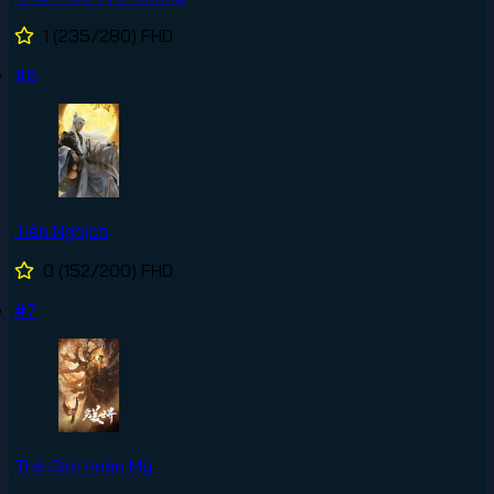
1
(235/280)
FHD
#6
Tiên Nghịch
0
(152/200)
FHD
#7
Thế Giới Hoàn Mỹ