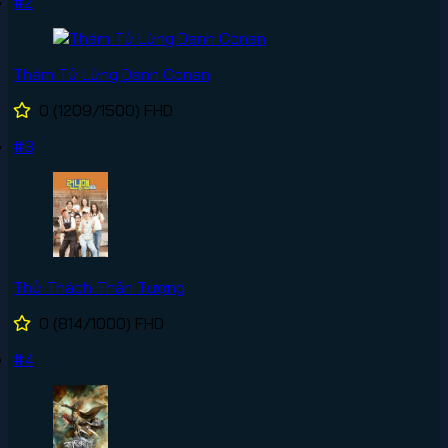
#2
Thám Tử Lừng Danh Conan
0
(1209/1500)
FHD
#3
Thử Thách Thần Tượng
0
(814/1000)
FHD
#4