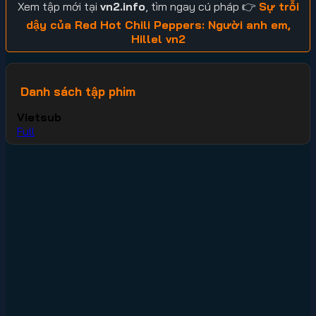
Xem tập mới tại
vn2.info
, tìm ngay cú pháp 👉
Sự trỗi
dậy của Red Hot Chili Peppers: Người anh em,
Hillel vn2
Danh sách tập phim
Vietsub
Full