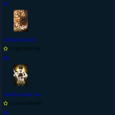
#7
Thế Giới Hoàn Mỹ
0
(281/360)
FHD
#8
Thần Ấn Vương Tọa
0
(208/208)
FHD
#9