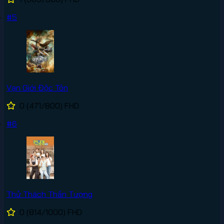
#5
Vạn Giới Độc Tôn
0
(471/800)
FHD
#6
Thử Thách Thần Tượng
0
(814/1000)
FHD