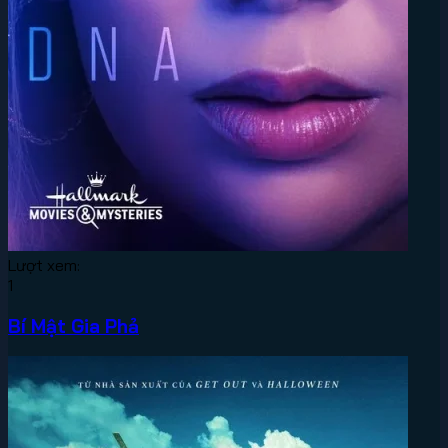
Lượt xem:
1
Bí Mật Gia Phả