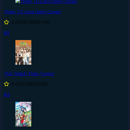
Thám Tử Lừng Danh Conan
0
(1209/1500)
FHD
#2
Thử Thách Thần Tượng
0
(814/1000)
FHD
#3