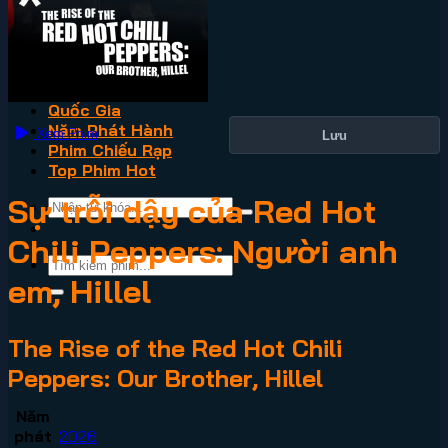
VN2
Phim Lẻ
Phim Bộ
Thể Loại
Quốc Gia
Năm Phát Hành
Xem Phim
Lưu
Phim Chiếu Rạp
Top Phim Hot
Sự trỗi dậy của Red Hot
Chili Peppers: Người anh
em, Hillel
The Rise of the Red Hot Chili
Peppers: Our Brother, Hillel
Năm
phát
2026