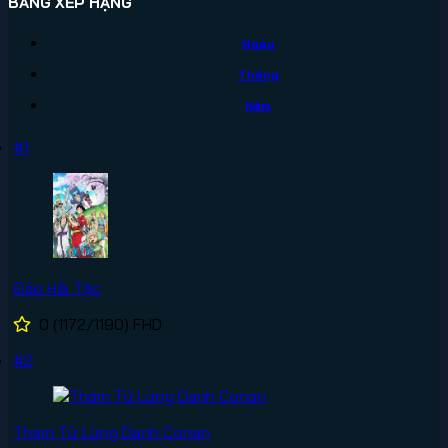
BẢNG XẾP HẠNG
Ngày
Tháng
Năm
#1
Đảo Hải Tặc
0
(1172/1190)
FHD
#2
Thám Tử Lừng Danh Conan