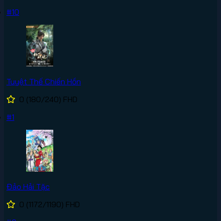
#10
Tuyệt Thế Chiến Hồn
0
(180/240)
FHD
#1
Đảo Hải Tặc
0
(1172/1190)
FHD