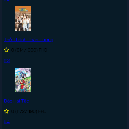
Thử Thách Thần Tượng
0
(814/1000)
FHD
#3
Đảo Hải Tặc
0
(1172/1190)
FHD
#4