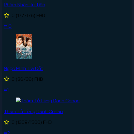
Phàm Nhân Tu Tiên
0
(177/176)
FHD
#10
Ngọc Minh Trà Cốt
0
(36/36)
FHD
#1
Thám Tử Lừng Danh Conan
0
(1209/1500)
FHD
#2