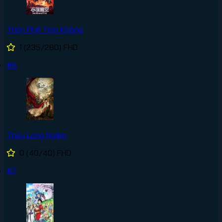
Thôn Phệ Tinh Không
1
(235/280)
FHD
#6
Thủy Long Ngâm
0
(40/40)
FHD
#7