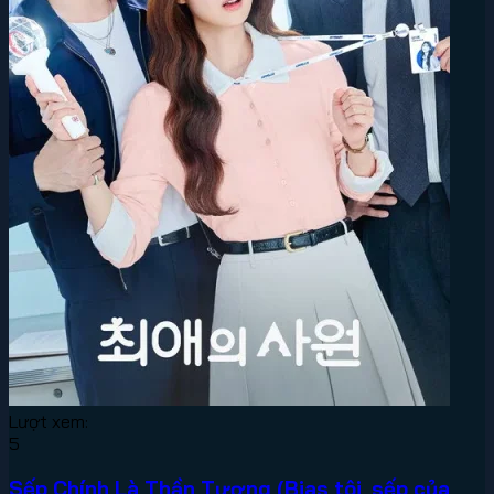
Lượt xem:
5
Sếp Chính Là Thần Tượng (Bias tôi, sếp của