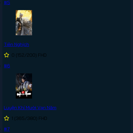
#5
Tiên Nghịch
0
(152/200)
FHD
#6
Luyện Khí Mười Vạn Năm
1
(365/380)
FHD
#7