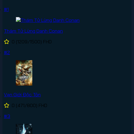
#1
Thám Tử Lừng Danh Conan
0
(1209/1500)
FHD
#2
Vạn Giới Độc Tôn
0
(471/800)
FHD
#3