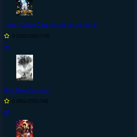
Thần Y Cổ Đại Ở Đô Thị (Đô Thị Cổ Tiên Y)
0
(200/200)
FHD
#4
Nhất Niệm Vĩnh Hằng
0
(169/250)
FHD
#5