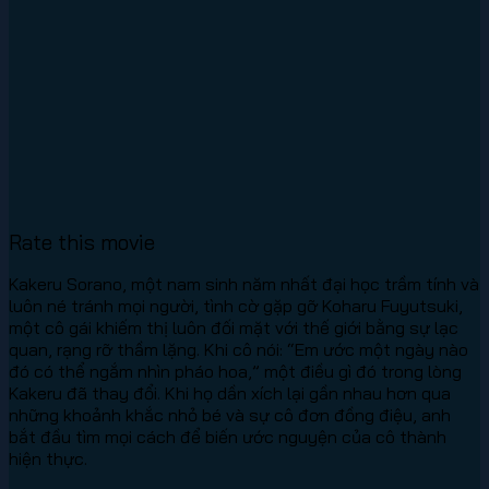
Rate this movie
Kakeru Sorano, một nam sinh năm nhất đại học trầm tính và
luôn né tránh mọi người, tình cờ gặp gỡ Koharu Fuyutsuki,
một cô gái khiếm thị luôn đối mặt với thế giới bằng sự lạc
quan, rạng rỡ thầm lặng. Khi cô nói: “Em ước một ngày nào
đó có thể ngắm nhìn pháo hoa,” một điều gì đó trong lòng
Kakeru đã thay đổi. Khi họ dần xích lại gần nhau hơn qua
những khoảnh khắc nhỏ bé và sự cô đơn đồng điệu, anh
bắt đầu tìm mọi cách để biến ước nguyện của cô thành
hiện thực.