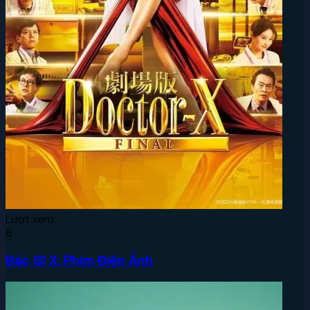
Lượt xem:
6
Bác Sĩ X: Phim Điện Ảnh