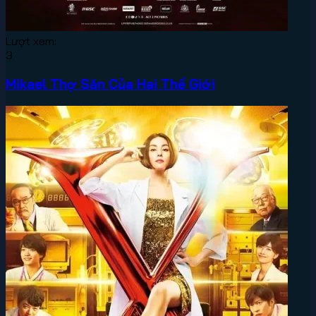
Lượt xem:
3
Mikael Thợ Săn Của Hai Thế Giới