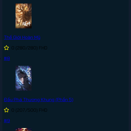
Thế Giới Hoàn Mỹ
0
(280/280)
FHD
#8
Đấu Phá Thương Khung (Phần 5)
0
(207/500)
FHD
#9