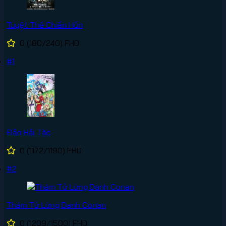
Tuyệt Thế Chiến Hồn
0
(180/240)
FHD
#1
Đảo Hải Tặc
0
(1172/1190)
FHD
#2
Thám Tử Lừng Danh Conan
0
(1209/1500)
FHD