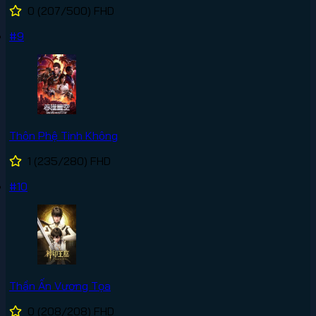
0
(207/500)
FHD
#9
Thôn Phệ Tinh Không
1
(235/280)
FHD
#10
Thần Ấn Vương Tọa
0
(208/208)
FHD