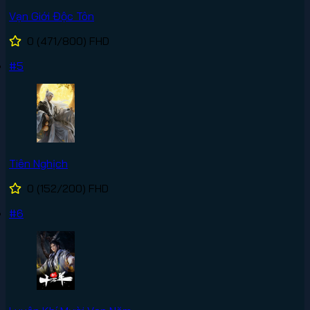
Vạn Giới Độc Tôn
0
(471/800)
FHD
#5
Tiên Nghịch
0
(152/200)
FHD
#6