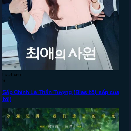
Lượt xem:
8
Sếp Chính Là Thần Tượng (Bias tôi, sếp của
tôi)