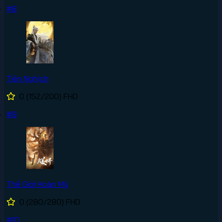
#8
Tiên Nghịch
0
(152/200)
FHD
#9
Thế Giới Hoàn Mỹ
0
(280/280)
FHD
#10