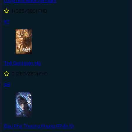
Luyện Khí Mười Vạn Năm
1
(365/380)
FHD
#7
Thế Giới Hoàn Mỹ
0
(280/280)
FHD
#8
Đấu Phá Thương Khung (Phần 5)