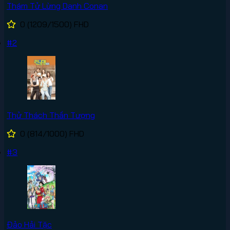
Thám Tử Lừng Danh Conan
0
(1209/1500)
FHD
#2
Thử Thách Thần Tượng
0
(814/1000)
FHD
#3
Đảo Hải Tặc