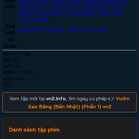
viên:
Natsuki Kato
,
Seto Saki
,
Shota Matsuda
,
Shugo
Oshinari
,
Shun Oguri
,
Takako Katou
,
Toma Ikuta
,
Tsuyoshi Abe
,
Thể
Chính Kịch
,
Hài Hước
,
Tâm Lý
,
Tình Cảm
,
loại:
Từ
khóa:
46 phút/tập
Full HD
Vietsub
4.50
out of 5
Lượt xem:
331
Xem tập mới tại
vn2.info
, tìm ngay cú pháp 👉
Vườn
Sao Băng (Bản Nhật) (Phần 1) vn2
Danh sách tập phim