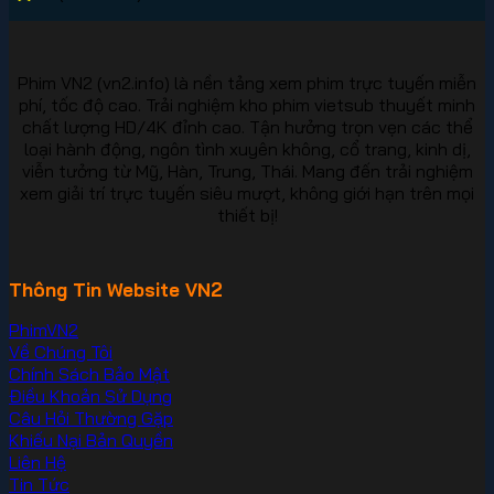
Phim VN2 (vn2.info) là nền tảng xem phim trực tuyến miễn
phí, tốc độ cao. Trải nghiệm kho phim vietsub thuyết minh
chất lượng HD/4K đỉnh cao. Tận hưởng trọn vẹn các thể
loại hành động, ngôn tình xuyên không, cổ trang, kinh dị,
viễn tưởng từ Mỹ, Hàn, Trung, Thái. Mang đến trải nghiệm
xem giải trí trực tuyến siêu mượt, không giới hạn trên mọi
thiết bị!
Thông Tin Website VN2
PhimVN2
Về Chúng Tôi
Chính Sách Bảo Mật
Điều Khoản Sử Dụng
Câu Hỏi Thường Gặp
Khiếu Nại Bản Quyền
Liên Hệ
Tin Tức