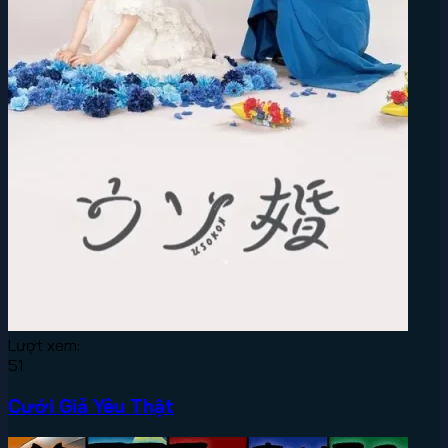
Lượt xem:
51
Cưới Giả Yêu Thật