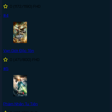
0
(1172/1190)
FHD
#4
Vạn Giới Độc Tôn
0
(471/800)
FHD
#5
Phàm Nhân Tu Tiên