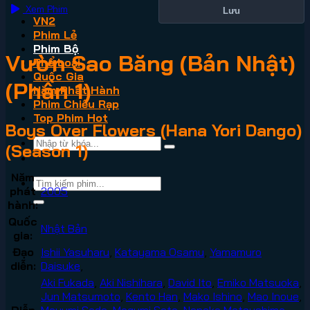
Xem Phim
Lưu
VN2
Phim Lẻ
Phim Bộ
Vườn Sao Băng (Bản Nhật)
Thể Loại
Quốc Gia
(Phần 1)
Năm Phát Hành
Phim Chiếu Rạp
Top Phim Hot
Boys Over Flowers (Hana Yori Dango)
(Season 1)
Năm
phát
2005
hành:
Quốc
Nhật Bản
gia:
Đạo
Ishii Yasuharu
,
Katayama Osamu
,
Yamamuro
diễn:
Daisuke
,
Aki Fukada
,
Aki Nishihara
,
David Ito
,
Emiko Matsuoka
,
Jun Matsumoto
,
Kento Han
,
Mako Ishino
,
Mao Inoue
,
Diễn
Mayumi Sada
,
Megumi Sato
,
Nanako Matsushima
,