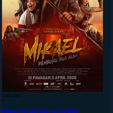
Lượt xem:
7
Mikael Thợ Săn Của Hai Thế Giới