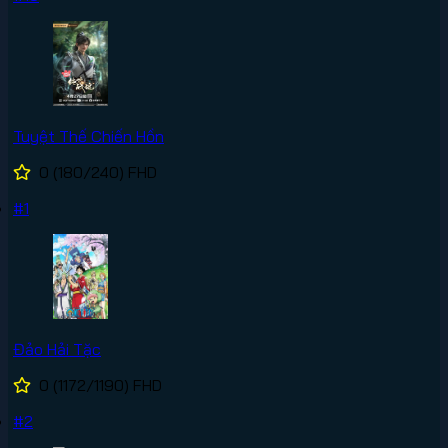
Tuyệt Thế Chiến Hồn
0
(180/240)
FHD
#1
Đảo Hải Tặc
0
(1172/1190)
FHD
#2