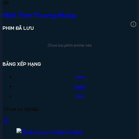
38
Nhất Trảm Thương Khung
PHIM ĐÃ LƯU
Chưa lưu phim anime nào
BẢNG XẾP HẠNG
Ngày
Tháng
Năm
Chưa có dữ liệu
#1