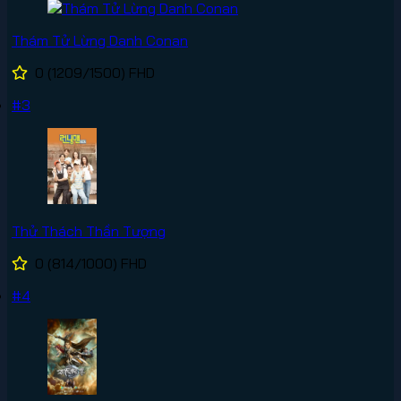
Thám Tử Lừng Danh Conan
0
(1209/1500)
FHD
#3
Thử Thách Thần Tượng
0
(814/1000)
FHD
#4