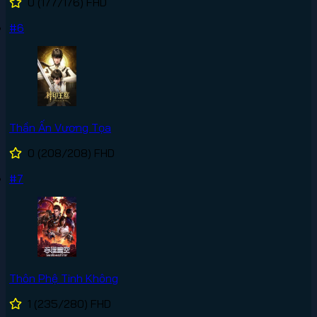
0
(177/176)
FHD
#6
Thần Ấn Vương Tọa
0
(208/208)
FHD
#7
Thôn Phệ Tinh Không
1
(235/280)
FHD