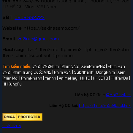
Địa chỉ:
243/25 Đường Quang Trung, Phường 10, Gò Vấp,
TP. Hồ Chí Minh, Việt Nam
SĐT
:
0908.992.722
Website
: https://sakinasamo.com/
Email
:
vn2info@gmail.com
Hashtag
: #vn2 #vn2info #phimvn2 #phim_vn2 #vn2phim
#vn2_phim #subnhanh #phimmoi
Tìm kiếm nhiều:
VN2
|
VN2Phim
|
Phim VN2
|
XemPhimVN2
|
Phim Hàn
VN2
|
Phim Trung Quốc VN2
|
Phim V2N
|
SubNhanh
|
DongPhim
|
Xem
Phim Mới
|
PhimNhanh
| Yanhh | AnimeHay |
HHTQ
| HH3DTQ | HHPanDa |
HHKungFu
Liên hệ QC:
Tele
@MaiBinhKim
Liên Hệ QC tại:
https://t.me/vn369backlink
Cakhiatv