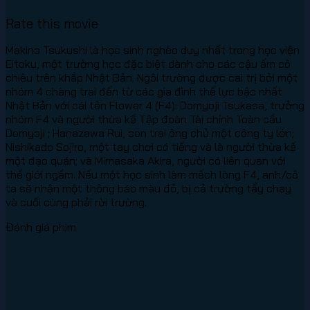
Rate this movie
Makino Tsukushi là học sinh nghèo duy nhất trong học viện
Eitoku, một trường học đặc biệt dành cho các cậu ấm cô
chiêu trên khắp Nhật Bản. Ngôi trường được cai trị bởi một
nhóm 4 chàng trai đến từ các gia đình thế lực bậc nhất
Nhật Bản với cái tên Flower 4 (F4): Domyoji Tsukasa, trưởng
nhóm F4 và người thừa kế Tập đoàn Tài chính Toàn cầu
Domyoji ; Hanazawa Rui, con trai ông chủ một công ty lớn;
Nishikado Sojiro, một tay chơi có tiếng và là người thừa kế
một đạo quán; và Mimasaka Akira, người có liên quan với
thế giới ngầm. Nếu một học sinh làm mếch lòng F4, anh/cô
ta sẽ nhận một thông báo màu đỏ, bị cả trường tẩy chay
và cuối cùng phải rời trường.
Đánh giá phim