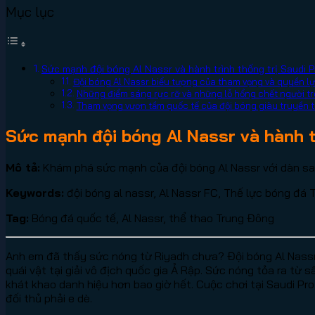
Mục lục
Sức mạnh đội bóng Al Nassr và hành trình thống trị Saudi
Đội bóng Al Nassr biểu tượng của tham vọng và quyền lự
Những điểm sáng rực rỡ và những lỗ hổng chết người tr
Tham vọng vươn tầm quốc tế của đội bóng giàu truyền 
Sức mạnh đội bóng Al Nassr và hành t
Mô tả:
Khám phá sức mạnh của đội bóng Al Nassr với dàn sao
Keywords:
đội bóng al nassr, Al Nassr FC, Thế lực bóng đá 
Tag:
Bóng đá quốc tế, Al Nassr, thể thao Trung Đông
Anh em đã thấy sức nóng từ Riyadh chưa? Đội bóng Al Nass
quái vật tại giải vô địch quốc gia Ả Rập. Sức nóng tỏa ra t
khát khao danh hiệu hơn bao giờ hết. Cuộc chơi tại Saudi Pr
đối thủ phải e dè.