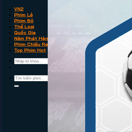
VN2
Phim Lẻ
Phim Bộ
Thể Loại
Quốc Gia
Năm Phát Hành
Phim Chiếu Rạp
Top Phim Hot