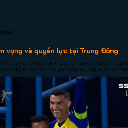
rozovic
m vọng và quyền lực tại Trung Đông
ê Út, có trụ sở tại thủ đô Riyadh. Với biệt danh là Al-Alami, 
 Cristiano Ronaldo, nhằm thống trị Saudi Pro League và vươn t