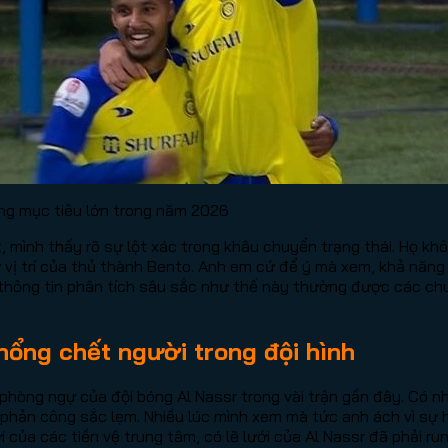
ng mục tiêu lớn trong năm 2026
t, mình thấy rõ sự lột xác trong khâu chuyển trạng thái. Họ 
 vị trí của thủ thành Bento. Anh em cứ để ý mà xem, khả năng 
g thông tin phân tích sâu sắc như thế này thường được các ch
hổng chết người trong đội hình
 phòng ngự của đội bóng Al Nassr trong vài trận gần đây. Có n
phản công sắc lẹm. Nhiều lúc mình xem mà tức anh ách vì sự h
 của các tiền vệ trung tâm, có lẽ lưới của Al Nassr đã phải rung