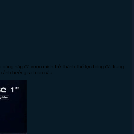
đội bóng này đã vươn mình trở thành thế lực bóng đá Trung
ầm ảnh hưởng ra toàn cầu.