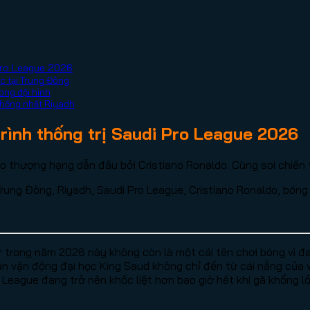
 Pro League 2026
c tại Trung Đông
ong đội hình
thống nhất Riyadh
rình thống trị Saudi Pro League 2026
 thượng hạng dẫn đầu bởi Cristiano Ronaldo. Cùng soi chiến 
Trung Đông, Riyadh, Saudi Pro League, Cristiano Ronaldo, bóng
r trong năm 2026 này không còn là một cái tên chơi bóng vì 
ừ sân vận động đại học King Saud không chỉ đến từ cái nắng củ
o League đang trở nên khốc liệt hơn bao giờ hết khi gã khổng 