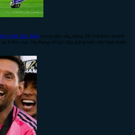
ôn Vĩnh Sảo Triền
trong việc xây dựng đế chế kinh doanh
 lại ở khu vực. Họ đang nỗ lực xây dựng một văn hóa chiến