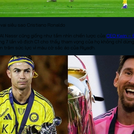
vai siêu sao Cristiano Ronaldo
Al Nassr cũng giống như tầm nhìn chiến lược của
CEO Kwin – Đ
ng 7 lần vô địch C1 cho thấy tham vọng của họ không chỉ dừng
n trăm sức lực vì màu cờ sắc áo của Riyadh.