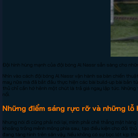
Đội hình hùng mạnh của đội bóng Al Nassr sẵn sàng cho nhữ
Nhìn vào cách đội bóng Al Nassr vận hành sa bàn chiến thuậ
may nữa mà đã bắt đầu thực hiện các bài build-up bài bản từ
thủ chỉ cần hớ hênh một chút là trả giá ngay lập tức. Nhữn
nổi.
Những điểm sáng rực rỡ và những lỗ 
Nhưng nói đi cũng phải nói lại, mình phải chê thẳng mặt hàng
khoảng trống mênh mông phía sau, tạo điều kiện cho đối thủ 
đang tàng hình trên sân vậy. Nếu không có sự bọc lót kịp thời