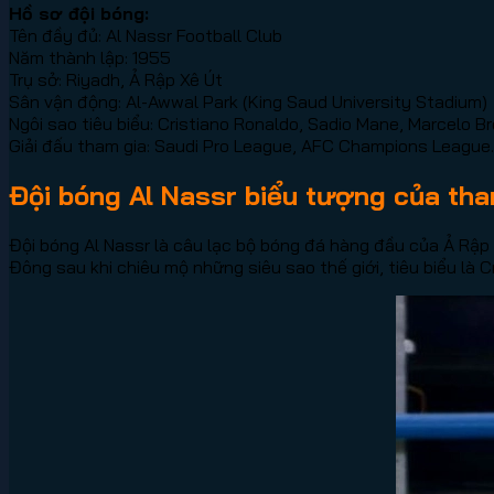
Hồ sơ đội bóng:
Tên đầy đủ: Al Nassr Football Club
Năm thành lập: 1955
Trụ sở: Riyadh, Ả Rập Xê Út
Sân vận động: Al-Awwal Park (King Saud University Stadium)
Ngôi sao tiêu biểu: Cristiano Ronaldo, Sadio Mane, Marcelo B
Giải đấu tham gia: Saudi Pro League, AFC Champions League.
Đội bóng Al Nassr biểu tượng của tha
Đội bóng Al Nassr là câu lạc bộ bóng đá hàng đầu của Ả Rập X
Đông sau khi chiêu mộ những siêu sao thế giới, tiêu biểu là