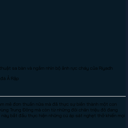
thuật sa bàn và ngắm nhìn bộ ảnh rực cháy của Riyadh
 đá Ả Rập
đam mê đơn thuần nữa mà đã thực sự biến thành một con
a vùng Trung Đông mà còn từ những đôi chân triệu đô đang
lồ này bắt đầu thực hiện những cú áp sát nghẹt thở khiến mọi