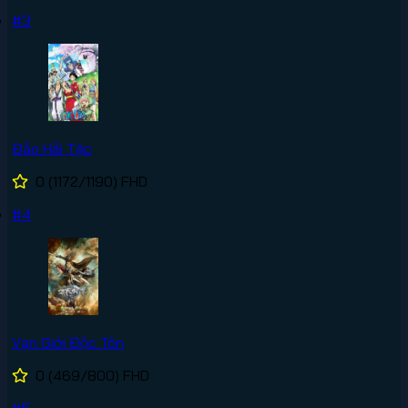
#3
Đảo Hải Tặc
0
(1172/1190)
FHD
#4
Vạn Giới Độc Tôn
0
(469/800)
FHD