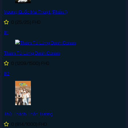
Vương Quốc Ma Thuật (Phần 1)
0
(25/25)
FHD
#1
Thám Tử Lừng Danh Conan
0
(1209/1500)
FHD
#2
Thử Thách Thần Tượng
0
(814/1000)
FHD