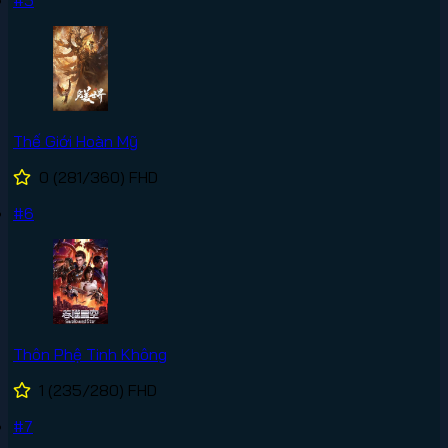
#5
Thế Giới Hoàn Mỹ
0
(281/360)
FHD
#6
Thôn Phệ Tinh Không
1
(235/280)
FHD
#7