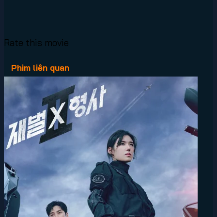
Rate this movie
Phim liên quan