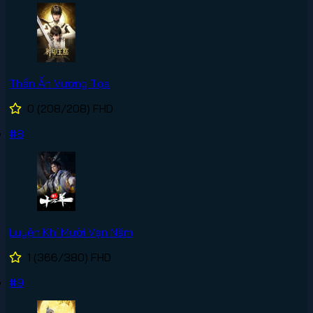
Thần Ấn Vương Tọa
0
(208/208)
FHD
#8
Luyện Khí Mười Vạn Năm
1
(366/380)
FHD
#9