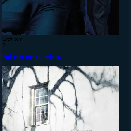
Lượt xem:
8
Nhà Mai Táng (Phần 4)