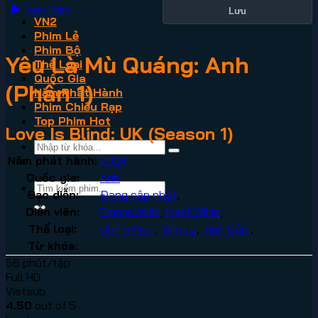
Xem Phim
Lưu
VN2
Phim Lẻ
Phim Bộ
Yêu Là Mù Quáng: Anh
Thể Loại
Quốc Gia
(Phần 1)
Năm Phát Hành
Phim Chiếu Rạp
Top Phim Hot
Love Is Blind: UK (Season 1)
Năm phát hành:
2024
Quốc gia:
Anh
Đạo diễn:
Đang cập nhật
,
Diễn viên:
Emma Willis
,
Matt Willis
,
Thể loại:
Chính Kịch
,
Tâm Lý
,
Tình Cảm
,
Từ khóa:
56 phút/tập
Full HD
Vietsub
4.50
out of 5