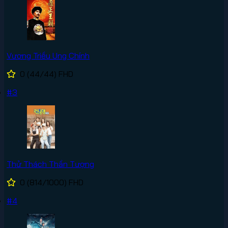
Vương Triều Ung Chính
0
(44/44)
FHD
#3
Thử Thách Thần Tượng
0
(814/1000)
FHD
#4