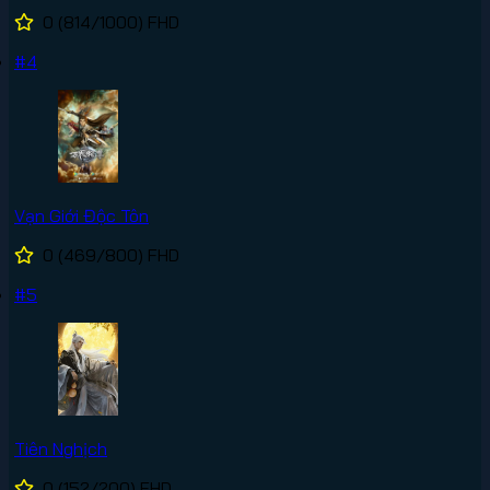
0
(814/1000)
FHD
#4
Vạn Giới Độc Tôn
0
(469/800)
FHD
#5
Tiên Nghịch
0
(152/200)
FHD