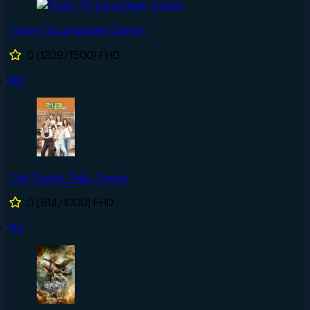
Thám Tử Lừng Danh Conan
0
(1209/1500)
FHD
#3
Thử Thách Thần Tượng
0
(814/1000)
FHD
#4