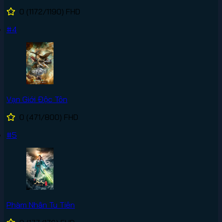
0
(1172/1190)
FHD
#4
Vạn Giới Độc Tôn
0
(471/800)
FHD
#5
Phàm Nhân Tu Tiên