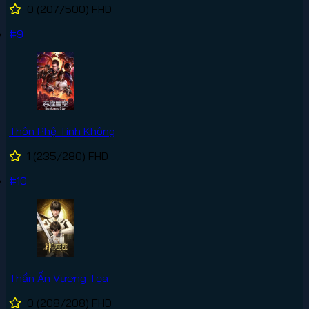
0
(207/500)
FHD
#9
Thôn Phệ Tinh Không
1
(235/280)
FHD
#10
Thần Ấn Vương Tọa
0
(208/208)
FHD