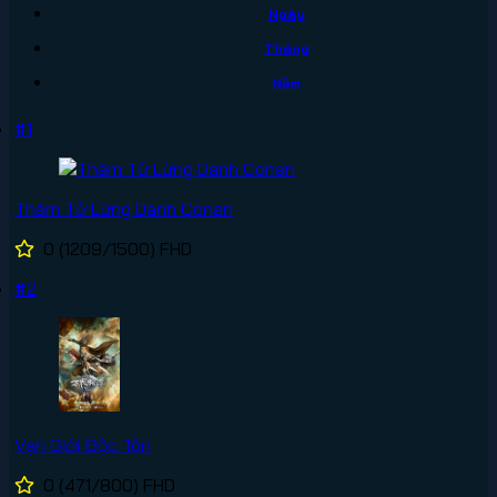
Ngày
Tháng
Năm
#1
Thám Tử Lừng Danh Conan
0
(1209/1500)
FHD
#2
Vạn Giới Độc Tôn
0
(471/800)
FHD