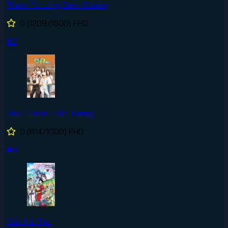
Thám Tử Lừng Danh Conan
0
(1209/1500)
FHD
#2
Thử Thách Thần Tượng
0
(814/1000)
FHD
#3
Đảo Hải Tặc