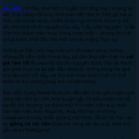
Ám Ảnh
mở đầu như một chuyện tình lãng mạn, nhưng lại
kết thúc bằng nỗi rùng mình bám riết tâm trí. Một gã trai si
tình, chỉ vì khát khao chiếm được người mình thương, đã
liều lĩnh phá vỡ lời nguyền của cây “Liễu Ước Nguyện” bí ẩn.
Ước mơ thành hiện thực trong chớp mắt — nhưng đó mới
chỉ là bước khởi đầu cho một cơn ác mộng thực sự.
Không có điều ước nào miễn phí. Khi hạnh phúc tưởng
chừng đã nắm chắc trong tay, gã đàn ông dần nhận ra
cái
giá tăm tối
ẩn sau mỗi lời cầu nguyện được đáp lại. Ranh
giới giữa thực và ảo bắt đầu nhòe đi, những bóng ma quá
khứ lần lượt trồi dậy, và thứ anh khao khát nhất có thể
chính là thứ sẽ hủy hoại anh từ bên trong.
Đạo diễn Curry Barker khéo léo dẫn dắt khán giả xuyên qua
từng lớp tâm lý u ám, hòa quyện yếu tố siêu nhiên với nỗi
sợ rất đời thường: sợ đánh mất thứ mình trân quý nhất.
Dàn diễn viên Alex Maystrik, Andy Richter, Anthony
Casabianca cùng nhiều gương mặt khác đã lột tả trọn vẹn
sự
giằng xé nội tâm
giữa dục vọng và hậu quả, giữa tình
yêu và sự trừng phạt.