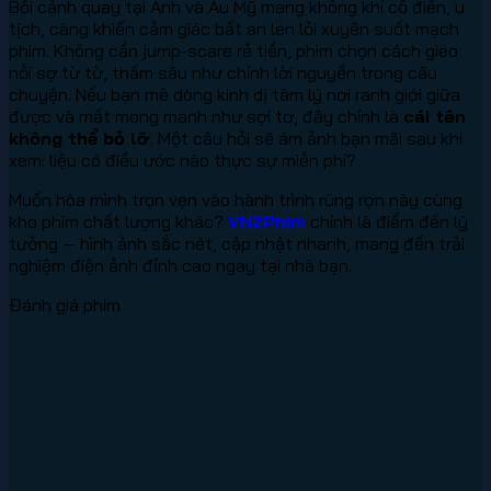
Bối cảnh quay tại Anh và Âu Mỹ mang không khí cổ điển, u
tịch, càng khiến cảm giác bất an len lỏi xuyên suốt mạch
phim. Không cần jump-scare rẻ tiền, phim chọn cách gieo
nỗi sợ từ từ, thấm sâu như chính lời nguyền trong câu
chuyện. Nếu bạn mê dòng kinh dị tâm lý nơi ranh giới giữa
được và mất mong manh như sợi tơ, đây chính là
cái tên
không thể bỏ lỡ
. Một câu hỏi sẽ ám ảnh bạn mãi sau khi
xem: liệu có điều ước nào thực sự miễn phí?
Muốn hòa mình trọn vẹn vào hành trình rùng rợn này cùng
kho phim chất lượng khác?
VN2Phim
chính là điểm đến lý
tưởng — hình ảnh sắc nét, cập nhật nhanh, mang đến trải
nghiệm điện ảnh đỉnh cao ngay tại nhà bạn.
Đánh giá phim