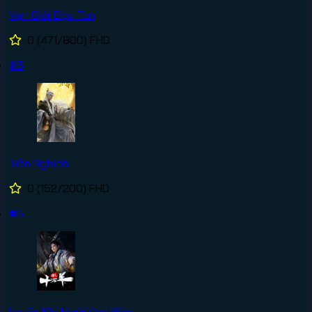
Vạn Giới Độc Tôn
0
(471/800)
FHD
#5
Tiên Nghịch
0
(152/200)
FHD
#6
Luyện Khí Mười Vạn Năm