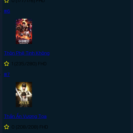
0
(177/176)
FHD
#6
Thôn Phệ Tinh Không
1
(235/280)
FHD
#7
Thần Ấn Vương Tọa
0
(208/208)
FHD