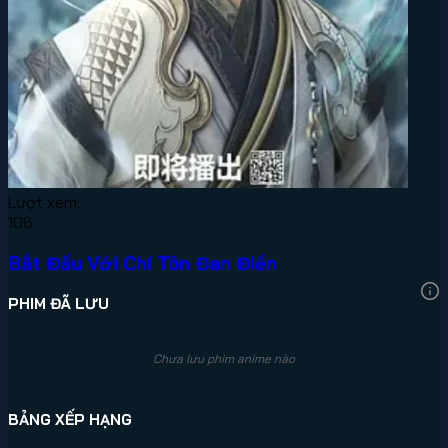
Lượt xem:
106
Bắt Đầu Với Chí Tôn Đan Điền
PHIM ĐÃ LƯU
Chưa lưu phim anime nào
BẢNG XẾP HẠNG