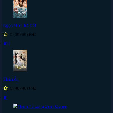
Ngọc Minh Trà Cốt
0
(36/36)
FHD
#10
Thần Ẩn
0
(40/40)
FHD
#1