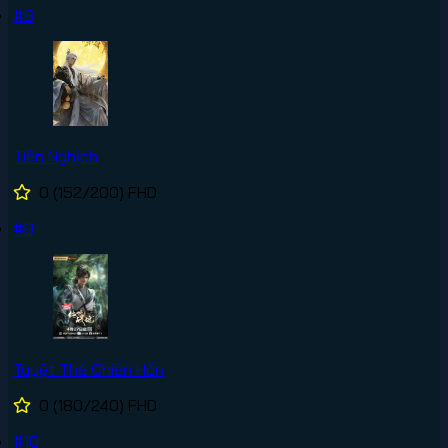
#8
Tiên Nghịch
0
(152/200)
FHD
#9
Tuyệt Thế Chiến Hồn
0
(180/240)
FHD
#10