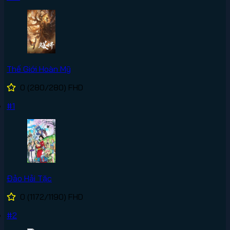
Thế Giới Hoàn Mỹ
0
(280/280)
FHD
#1
Đảo Hải Tặc
0
(1172/1190)
FHD
#2