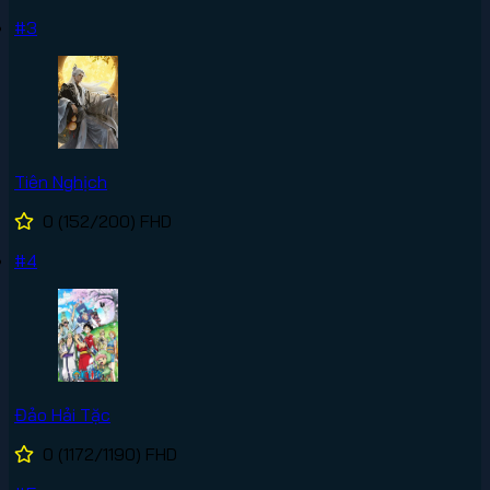
#3
Tiên Nghịch
0
(152/200)
FHD
#4
Đảo Hải Tặc
0
(1172/1190)
FHD