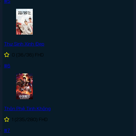
#5
Thư Sinh Xinh Đẹp
0
(36/36)
FHD
#6
Thôn Phệ Tinh Không
1
(235/280)
FHD
#7