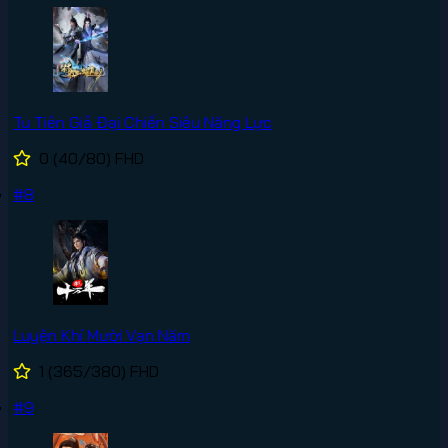
Tu Tiên Giả Đại Chiến Siêu Năng Lực
0
(40/80)
FHD
#8
Luyện Khí Mười Vạn Năm
1
(365/380)
FHD
#9