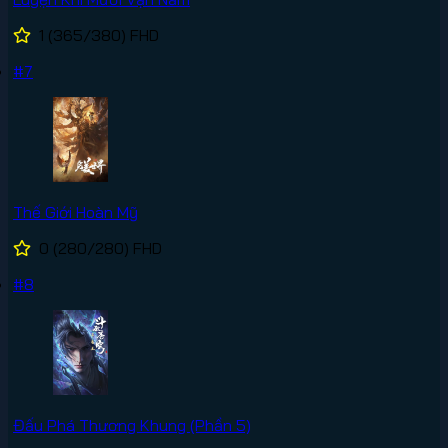
1
(365/380)
FHD
#7
Thế Giới Hoàn Mỹ
0
(280/280)
FHD
#8
Đấu Phá Thương Khung (Phần 5)