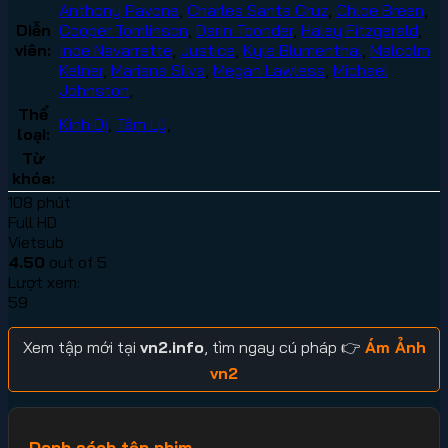
Anthony Pavone
,
Charles Santa Cruz
,
Chloe Breen
,
Diễn
Cooper Tomlinson
,
Darin Toonder
,
Haley Fitzgerald
,
viên:
Inde Navarrette
,
Justice
,
Kyle Blumenthal
,
Malcolm
Kelner
,
Mariana Silva
,
Megan Lawless
,
Michael
Johnston
,
Thể
Kinh Dị
,
Tâm Lý
,
loại:
Từ
khóa:
108 phút
Full HD
Vietsub
4.50
out of 5
Lượt xem:
59
Xem tập mới tại
vn2.info
, tìm ngay cú pháp 👉
Ám Ảnh
vn2
Danh sách tập phim