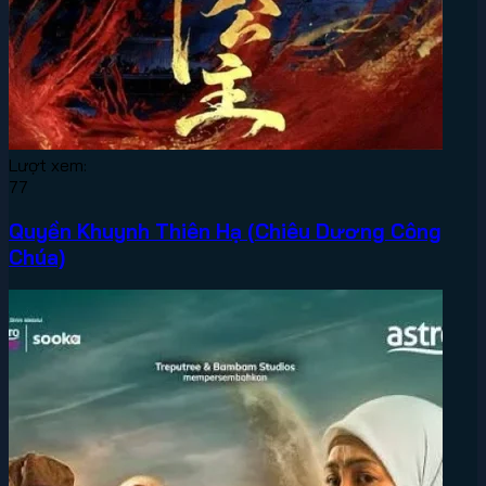
Lượt xem:
77
Quyền Khuynh Thiên Hạ (Chiêu Dương Công
Chúa)