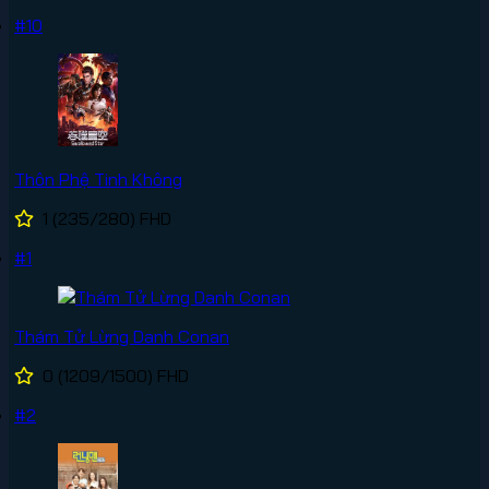
#10
Thôn Phệ Tinh Không
1
(235/280)
FHD
#1
Thám Tử Lừng Danh Conan
0
(1209/1500)
FHD
#2