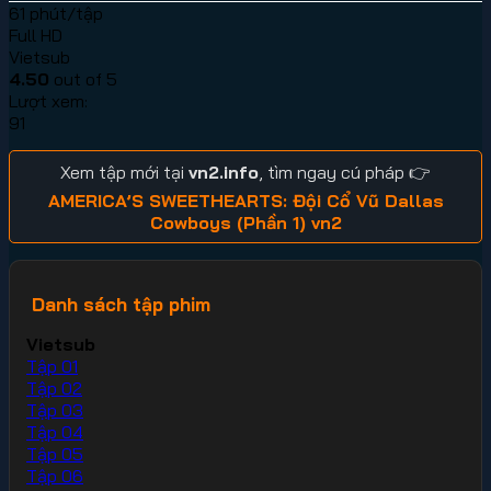
61 phút/tập
Full HD
Vietsub
4.50
out of 5
Lượt xem:
91
Xem tập mới tại
vn2.info
, tìm ngay cú pháp 👉
AMERICA’S SWEETHEARTS: Đội Cổ Vũ Dallas
Cowboys (Phần 1) vn2
Danh sách tập phim
Vietsub
Tập 01
Tập 02
Tập 03
Tập 04
Tập 05
Tập 06