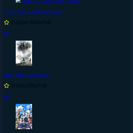
Thám Tử Lừng Danh Conan
0
(1209/1500)
FHD
#2
Nhất Niệm Vĩnh Hằng
0
(169/250)
FHD
#3