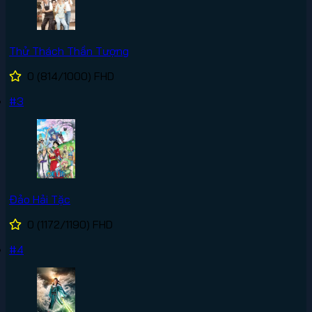
Thử Thách Thần Tượng
0
(814/1000)
FHD
#3
Đảo Hải Tặc
0
(1172/1190)
FHD
#4