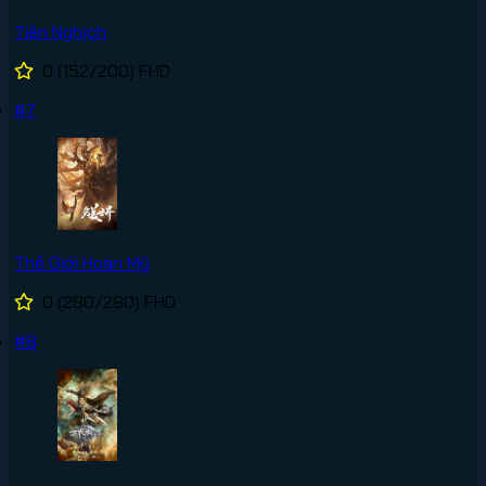
Tiên Nghịch
0
(152/200)
FHD
#7
Thế Giới Hoàn Mỹ
0
(280/280)
FHD
#8