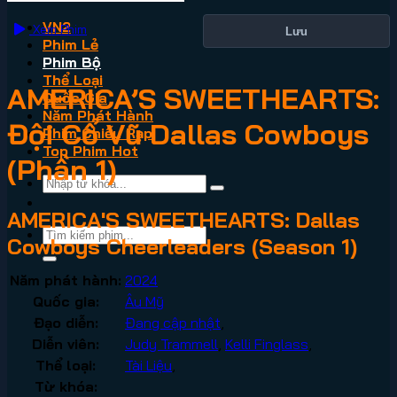
VN2
Xem Phim
Lưu
Phim Lẻ
Phim Bộ
Thể Loại
AMERICA’S SWEETHEARTS:
Quốc Gia
Năm Phát Hành
Đội Cổ Vũ Dallas Cowboys
Phim Chiếu Rạp
Top Phim Hot
(Phần 1)
AMERICA'S SWEETHEARTS: Dallas
Cowboys Cheerleaders (Season 1)
Năm phát hành:
2024
Quốc gia:
Âu Mỹ
Đạo diễn:
Đang cập nhật
,
Diễn viên:
Judy Trammell
,
Kelli Finglass
,
Thể loại:
Tài Liệu
,
Từ khóa: