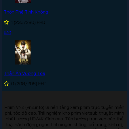
Thôn Phệ Tinh Không
1
(235/280)
FHD
#10
Thần Ấn Vương Tọa
0
(208/208)
FHD
Phim VN2 (vn2.info) là nền tảng xem phim trực tuyến miễn
phí, tốc độ cao. Trải nghiệm kho phim vietsub thuyết minh
chất lượng HD/4K đỉnh cao. Tận hưởng trọn vẹn các thể
loại hành động, ngôn tình xuyên không, cổ trang, kinh dị,