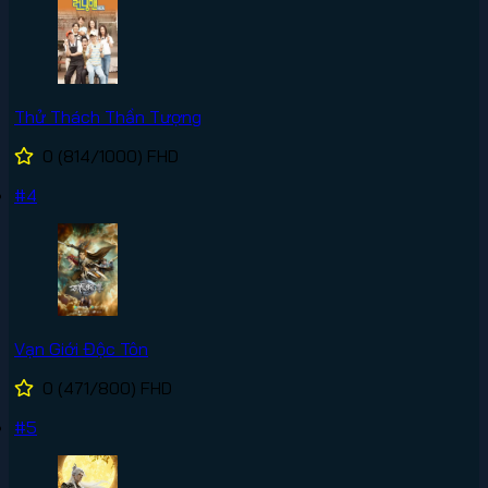
Thử Thách Thần Tượng
0
(814/1000)
FHD
#4
Vạn Giới Độc Tôn
0
(471/800)
FHD
#5