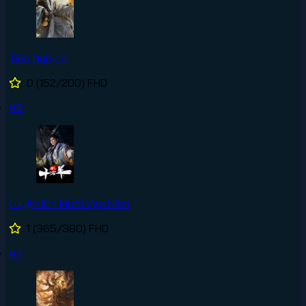
Tiên Nghịch
0
(152/200)
FHD
#6
Luyện Khí Mười Vạn Năm
1
(365/380)
FHD
#7