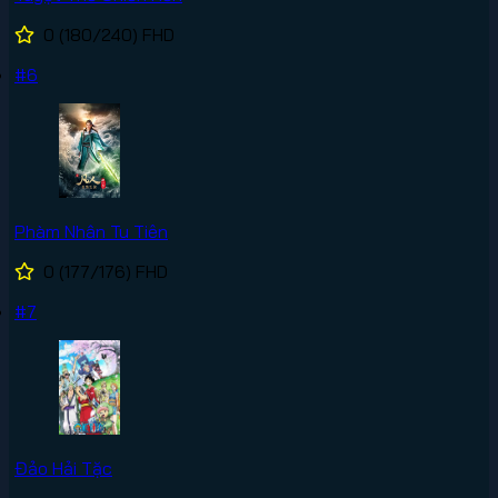
0
(180/240)
FHD
#6
Phàm Nhân Tu Tiên
0
(177/176)
FHD
#7
Đảo Hải Tặc