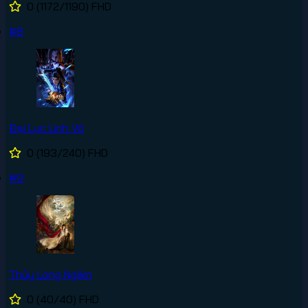
0
(1172/1190)
FHD
#8
Đại Lục Linh Võ
0
(193/240)
FHD
#9
Thủy Long Ngâm
0
(40/40)
FHD