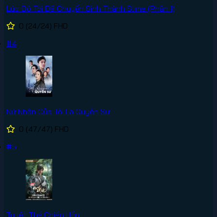
Lúc Đó Tôi Đã Chuyển Sinh Thành Slime (Phần 1)
0
(24/24)
FHD
#4
Nữ Nhân Của Tôi Là Quyền Sư
0
(47/47)
FHD
#5
Tuyệt Thế Chiến Hồn