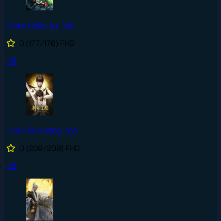
Phàm Nhân Tu Tiên
0
(177/176)
FHD
#5
Thần Ấn Vương Tọa
0
(208/208)
FHD
#6