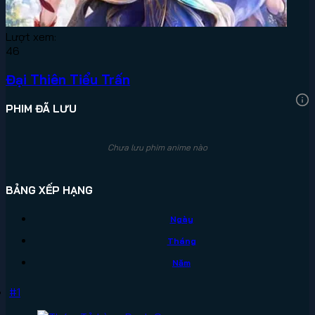
Lượt xem:
46
Đại Thiên Tiểu Trấn
PHIM ĐÃ LƯU
Chưa lưu phim anime nào
BẢNG XẾP HẠNG
Ngày
Tháng
Năm
#1