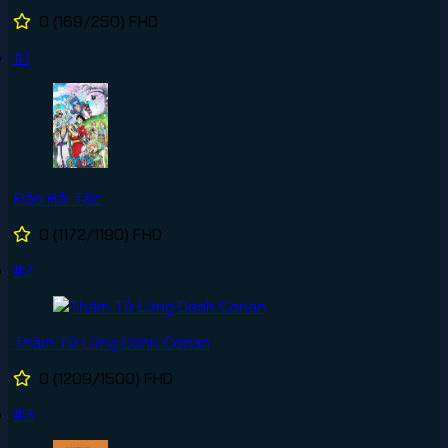
0
(169/250)
FHD
#1
Đảo Hải Tặc
0
(1172/1190)
FHD
#2
Thám Tử Lừng Danh Conan
0
(1209/1500)
FHD
#3