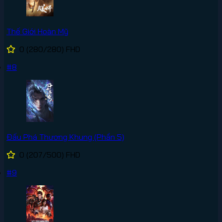
Thế Giới Hoàn Mỹ
0
(280/280)
FHD
#8
Đấu Phá Thương Khung (Phần 5)
0
(207/500)
FHD
#9