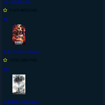
Vạn Giới Độc Tôn
0
(471/800)
FHD
#9
Thôn Phệ Tinh Không
1
(235/280)
FHD
#10
Nhất Niệm Vĩnh Hằng