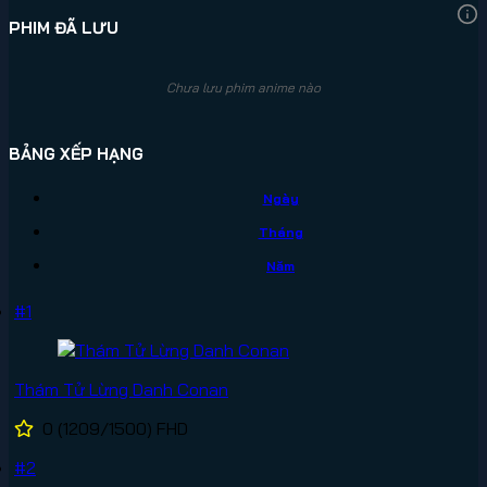
PHIM ĐÃ LƯU
Chưa lưu phim anime nào
BẢNG XẾP HẠNG
Ngày
Tháng
Năm
#1
Thám Tử Lừng Danh Conan
0
(1209/1500)
FHD
#2