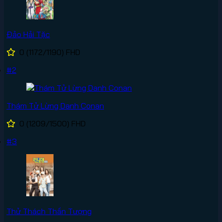
Đảo Hải Tặc
0
(1172/1190)
FHD
#2
Thám Tử Lừng Danh Conan
0
(1209/1500)
FHD
#3
Thử Thách Thần Tượng