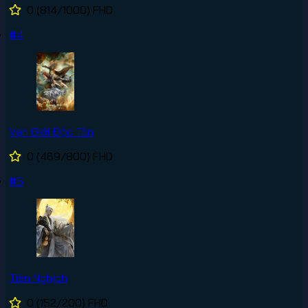
0
(814/1000)
FHD
#4
Vạn Giới Độc Tôn
0
(469/800)
FHD
#5
Tiên Nghịch
0
(152/200)
FHD