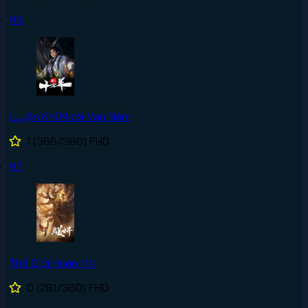
#6
Luyện Khí Mười Vạn Năm
1
(366/380)
FHD
#7
Thế Giới Hoàn Mỹ
0
(281/360)
FHD