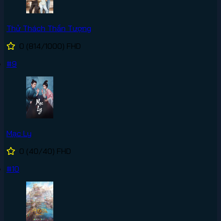
Thử Thách Thần Tượng
0
(814/1000)
FHD
#9
Mạc Ly
0
(40/40)
FHD
#10