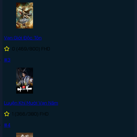
Vạn Giới Độc Tôn
0
(469/800)
FHD
#3
Luyện Khí Mười Vạn Năm
1
(366/380)
FHD
#4