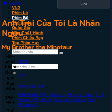
Xem Phim
Lưu
VN2
Phim Lẻ
Phim Bộ
Anh Trai Của Tôi Là Nhân
Thể Loại
Quốc Gia
Ngưu
Năm Phát Hành
Phim Chiếu Rạp
Top Phim Hot
My Brother the Minotaur
Năm
phát
2026
hành:
Quốc
Anh
gia:
Đạo
Đang cập nhật
,
diễn:
Billie Boullet
,
Billy Jenkins
,
Blake Harrison
,
Elliot
Diễn
Grihault
,
Ely Solan
,
Luciana Akpobaro
,
Orla
viên:
Fitzgerald
,
Thể