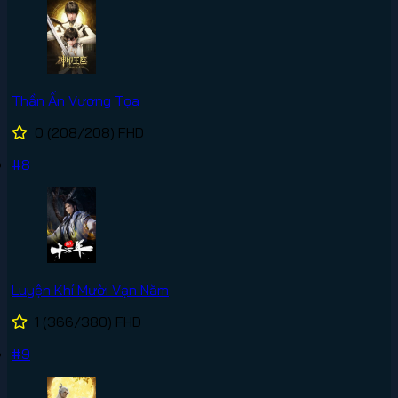
Thần Ấn Vương Tọa
0
(208/208)
FHD
#8
Luyện Khí Mười Vạn Năm
1
(366/380)
FHD
#9