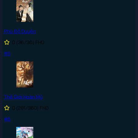
Phù Đồ Duyên
0
(36/36)
FHD
#5
Thế Giới Hoàn Mỹ
0
(281/360)
FHD
#6