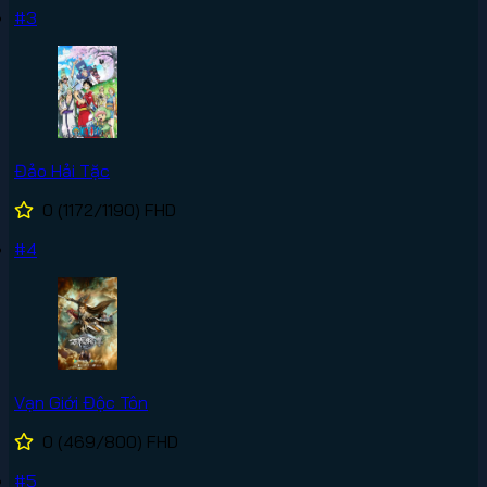
#3
Đảo Hải Tặc
0
(1172/1190)
FHD
#4
Vạn Giới Độc Tôn
0
(469/800)
FHD
#5