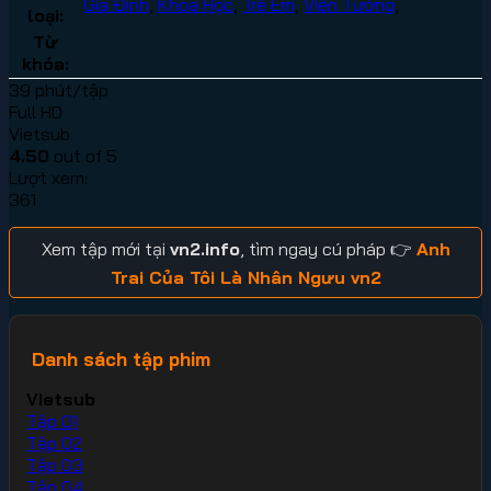
Gia Đình
,
Khoa Học
,
Trẻ Em
,
Viễn Tưởng
,
loại:
Từ
khóa:
39 phút/tập
Full HD
Vietsub
4.50
out of 5
Lượt xem:
361
Xem tập mới tại
vn2.info
, tìm ngay cú pháp 👉
Anh
Trai Của Tôi Là Nhân Ngưu vn2
Danh sách tập phim
Vietsub
Tập 01
Tập 02
Tập 03
Tập 04