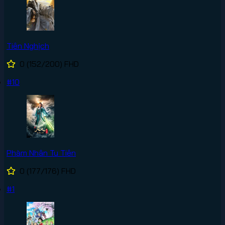
Tiên Nghịch
0
(152/200)
FHD
#10
Phàm Nhân Tu Tiên
0
(177/176)
FHD
#1