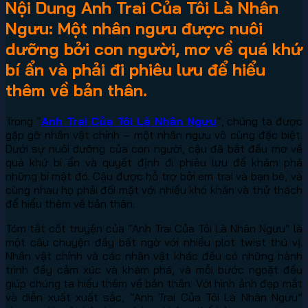
Nội Dung Anh Trai Của Tôi Là Nhân
Ngưu: Một nhân ngưu được nuôi
dưỡng bởi con người, mơ về quá khứ
bí ẩn và phải đi phiêu lưu để hiểu
thêm về bản thân.
Trong “
Anh Trai Của Tôi Là Nhân Ngưu
“, chúng ta được
gặp gỡ nhân vật chính – một nhân ngưu vô cùng đặc biệt.
Dưới sự nuôi dưỡng của con người, cậu đã bắt đầu mơ về
quá khứ bí ẩn và quyết định đi phiêu lưu để khám phá
những bí mật đó. Cậu được hỗ trợ bởi em trai và bạn bè, và
cùng nhau họ phải đối mặt với nhiều khó khăn và thử thách
để hiểu thêm về bản thân.
Tóm tắt cốt truyện của “Anh Trai Của Tôi Là Nhân Ngưu” là
một câu chuyện đầy bất ngờ với nhiều plot twist thú vị.
Nhân vật chính và các nhân vật khác đều có những hành
trình đầy cảm xúc và khám phá, và mỗi bước ngoặt đều
giúp chúng ta hiểu thêm về bản thân. Với hình ảnh đẹp mắt
và diễn xuất xuất sắc, “Anh Trai Của Tôi Là Nhân Ngưu”