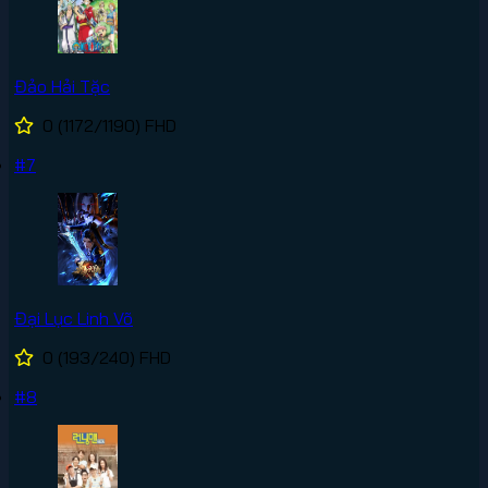
Đảo Hải Tặc
0
(1172/1190)
FHD
#7
Đại Lục Linh Võ
0
(193/240)
FHD
#8