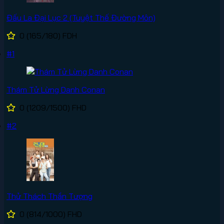
Đấu La Đại Lục 2 (Tuyệt Thế Đường Môn)
0
(165/180)
FDH
#1
Thám Tử Lừng Danh Conan
0
(1209/1500)
FHD
#2
Thử Thách Thần Tượng
0
(814/1000)
FHD