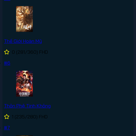
Thế Giới Hoàn Mỹ
0
(281/360)
FHD
#6
Thôn Phệ Tinh Không
1
(235/280)
FHD
#7