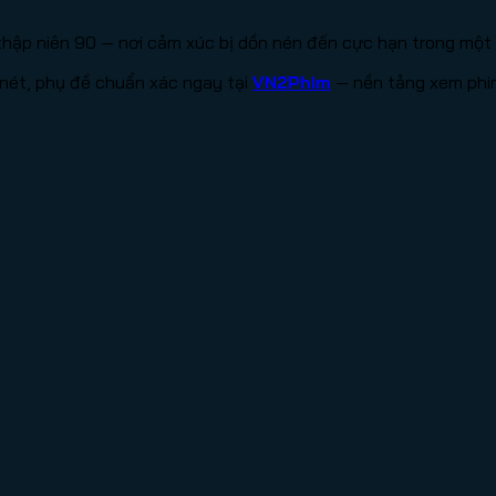
hập niên 90 — nơi cảm xúc bị dồn nén đến cực hạn trong một
 nét, phụ đề chuẩn xác ngay tại
VN2Phim
— nền tảng xem phi