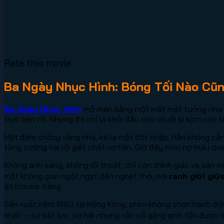
Rate this movie
Ba Ngày Nhục Hình: Bóng Tối Nào Cũn
Ba Ngày Nhục Hình
mở màn bằng một mất mát tưởng như đã 
trực bên cô. Nhưng đó chỉ là khởi đầu cho chuỗi bi kịch còn 
Một đêm chồng vắng nhà, kẻ lạ mặt đột nhập. Hắn không cần
từng cưỡng hại rồi giết chết vợ hắn. Giờ đây món nợ máu quay 
Không ánh sáng, không lối thoát, chỉ còn thính giác và bản
một không gian ngột ngạt đến nghẹt thở, nơi
ranh giới giữ
áo blouse trắng.
Sản xuất năm 1993 tại Hồng Kông, phim không chọn hành độ
nhất — sự bất lực, sợ hãi nhưng vẫn cố gắng sinh tồn được lột