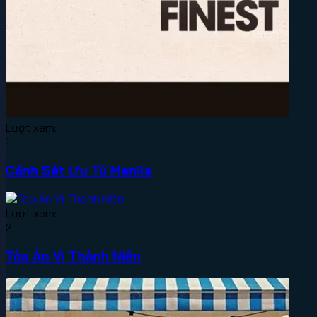
Lượt xem:
1
Cảnh Sát Ưu Tú Manila
Lượt xem:
2
Tòa Án Vị Thành Niên