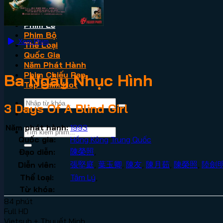
VN2
Phim Lẻ
Phim Bộ
Xem Phim
Thể Loại
Quốc Gia
Năm Phát Hành
Phim Chiếu Rạp
Ba Ngày Nhục Hình
Top Phim Hot
3 Days Of A Blind Girl
Năm phát hành:
1993
Quốc gia:
Hồng Kông
Trung Quốc
陳榮照
,
Đạo diễn:
張堅庭
,
葉玉卿
,
陳友
,
陳月茹
,
陳榮照
,
陸劍
Diễn viên:
Thể loại:
Tâm Lý
,
Từ khóa:
84 phút
Full HD
Vietsub + Thuyết Minh