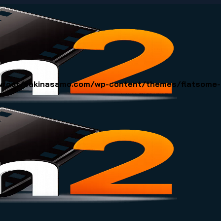
oot/sakinasamo.com/wp-content/themes/flatsome-ch