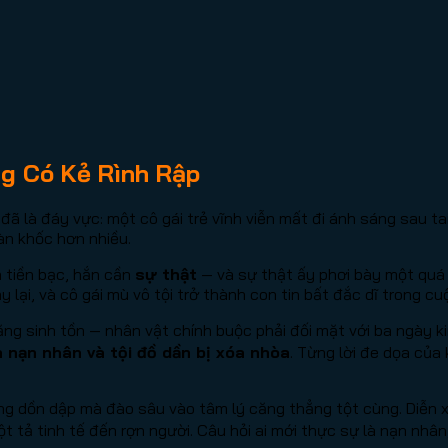
g Có Kẻ Rình Rập
là đáy vực: một cô gái trẻ vĩnh viễn mất đi ánh sáng sau ta
tàn khốc hơn nhiều.
 tiền bạc, hắn cần
sự thật
— và sự thật ấy phơi bày một quá 
lại, và cô gái mù vô tội trở thành con tin bất đắc dĩ trong cu
 năng sinh tồn — nhân vật chính buộc phải đối mặt với ba ngà
a nạn nhân và tội đồ dần bị xóa nhòa
. Từng lời đe dọa của
ng dồn dập mà đào sâu vào tâm lý căng thẳng tột cùng. Diễn
 tả tinh tế đến rợn người. Câu hỏi ai mới thực sự là nạn nhân, 