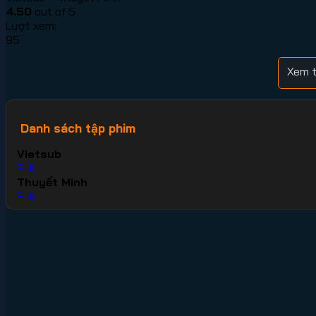
4.50
out of 5
Lượt xem:
95
Xem t
Danh sách tập phim
Vietsub
Full
Thuyết Minh
Full