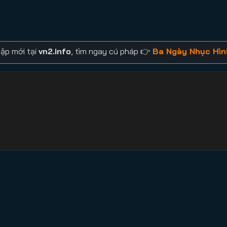
ập mới tại
vn2.info
, tìm ngay cú pháp 👉
Ba Ngày Nhục Hìn