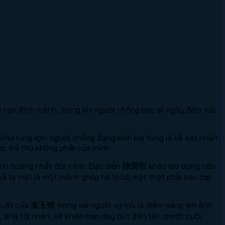
i nạn định mệnh, trong khi người chồng bác sĩ ngày đêm túc
khứ rùng rợn: người chồng đáng kính kia từng là kẻ sát nhân
ộc trả thù không phải của mình.
y kinh hoàng nhất đời mình. Đạo diễn 陳榮照 khéo léo dựng nên
 kẻ lạ mặt là một mảnh ghép hé lộ bộ mặt thật phía sau lớp
 xuất của 葉玉卿 trong vai người vợ mù là điểm sáng ám ảnh
ai là tội nhân, sẽ khiến bạn day dứt đến tận credit cuối