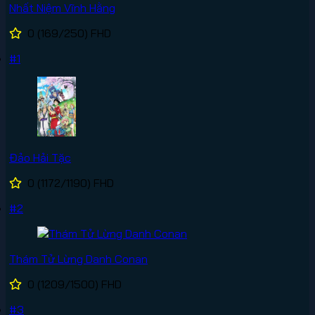
Nhất Niệm Vĩnh Hằng
0
(169/250)
FHD
#1
Đảo Hải Tặc
0
(1172/1190)
FHD
#2
Thám Tử Lừng Danh Conan
0
(1209/1500)
FHD
#3