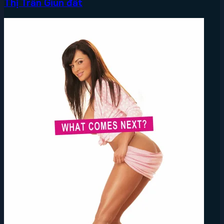
Thị Trấn Giun đất