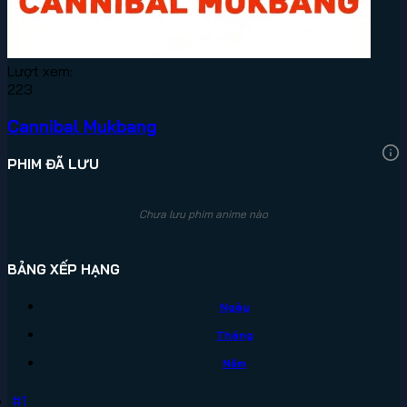
Lượt xem:
223
Cannibal Mukbang
PHIM ĐÃ LƯU
Chưa lưu phim anime nào
BẢNG XẾP HẠNG
Ngày
Tháng
Năm
#1