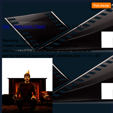
Bỏ
Full movie
Full movie
Full movie
Full movie
Full movie
Full movie
Full movie
Full movie
qua
nội
dung
VN2
»
Phim Hoàn Thành
»
Bạn Bè Đều Ghét Tôi
Warning
: Trying to access array offset on null in
/www/wwwroot/sakinasamo.com/wp-
content/themes/flatsome-child/template-
parts/posts/layout-right-sidebar.php
on line
42