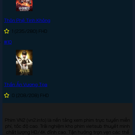
Thôn Phệ Tinh Không
1
(235/280)
FHD
#10
Thần Ấn Vương Tọa
0
(208/208)
FHD
Phim VN2 (vn2.info) là nền tảng xem phim trực tuyến miễn
phí, tốc độ cao. Trải nghiệm kho phim vietsub thuyết minh
chất lượng HD/4K đỉnh cao. Tận hưởng trọn vẹn các thể