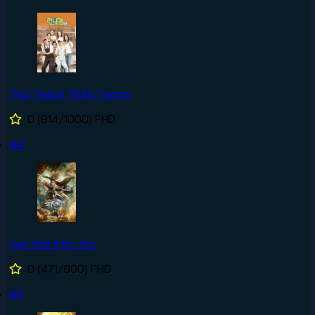
Thử Thách Thần Tượng
0
(814/1000)
FHD
#4
Vạn Giới Độc Tôn
0
(471/800)
FHD
#5