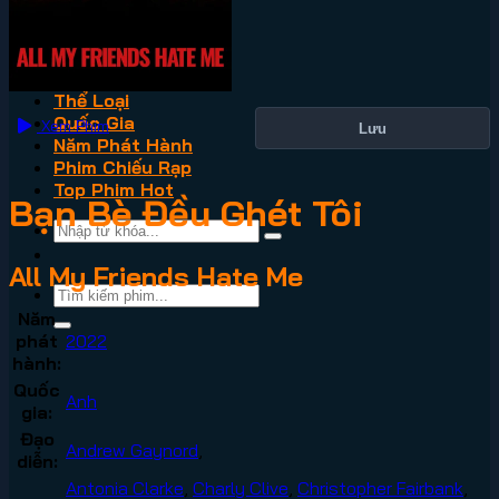
VN2
Phim Lẻ
Phim Bộ
Thể Loại
Quốc Gia
Xem Phim
Lưu
Năm Phát Hành
Phim Chiếu Rạp
Top Phim Hot
Bạn Bè Đều Ghét Tôi
All My Friends Hate Me
Năm
phát
2022
hành:
Quốc
Anh
gia:
Đạo
Andrew Gaynord
,
diễn:
Antonia Clarke
,
Charly Clive
,
Christopher Fairbank
,