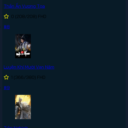
Thần Ấn Vương Tọa
0
(208/208)
FHD
#8
Luyện Khí Mười Vạn Năm
1
(366/380)
FHD
#9
Tiên Nghịch