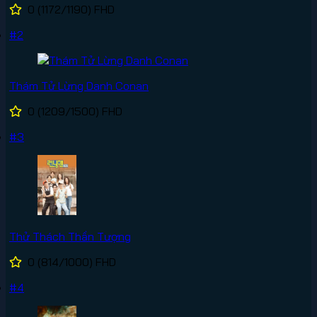
0
(1172/1190)
FHD
#2
Thám Tử Lừng Danh Conan
0
(1209/1500)
FHD
#3
Thử Thách Thần Tượng
0
(814/1000)
FHD
#4