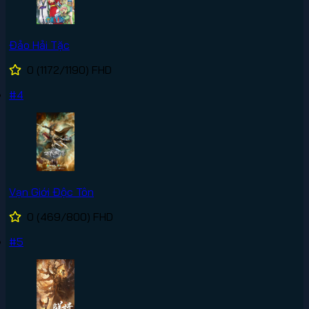
Đảo Hải Tặc
0
(1172/1190)
FHD
#4
Vạn Giới Độc Tôn
0
(469/800)
FHD
#5