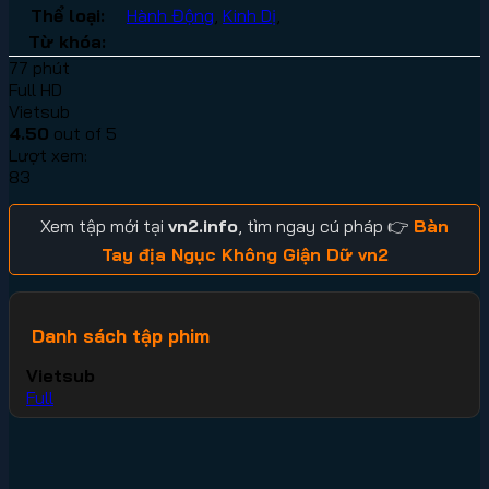
Thể loại:
Hành Động
,
Kinh Dị
,
Từ khóa:
77 phút
Full HD
Vietsub
4.50
out of 5
Lượt xem:
83
Xem tập mới tại
vn2.info
, tìm ngay cú pháp 👉
Bàn
Tay địa Ngục Không Giận Dữ vn2
Danh sách tập phim
Vietsub
Full