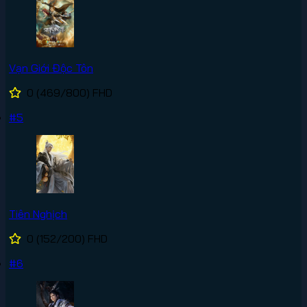
Vạn Giới Độc Tôn
0
(469/800)
FHD
#5
Tiên Nghịch
0
(152/200)
FHD
#6