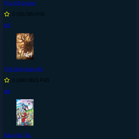
Phù Đồ Duyên
0
(36/36)
FHD
#5
Thế Giới Hoàn Mỹ
0
(281/360)
FHD
#6
Đảo Hải Tặc