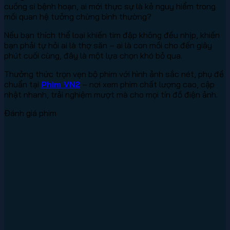
cuồng si bệnh hoạn, ai mới thực sự là kẻ nguy hiểm trong
mối quan hệ tưởng chừng bình thường?
Nếu bạn thích thể loại khiến tim đập không đều nhịp, khiến
bạn phải tự hỏi ai là thợ săn – ai là con mồi cho đến giây
phút cuối cùng, đây là một lựa chọn khó bỏ qua.
Thưởng thức trọn vẹn bộ phim với hình ảnh sắc nét, phụ đề
chuẩn tại
Phim VN2
– nơi xem phim chất lượng cao, cập
nhật nhanh, trải nghiệm mượt mà cho mọi tín đồ điện ảnh.
Đánh giá phim