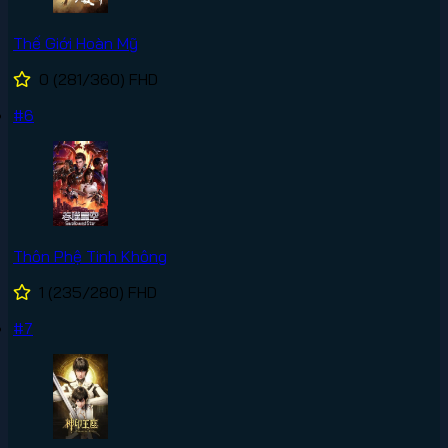
Thế Giới Hoàn Mỹ
0
(281/360)
FHD
#6
Thôn Phệ Tinh Không
1
(235/280)
FHD
#7