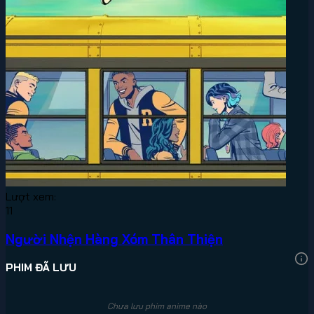
Lượt xem:
11
Người Nhện Hàng Xóm Thân Thiện
PHIM ĐÃ LƯU
Chưa lưu phim anime nào