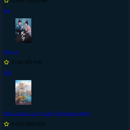
0
(814/1000)
FHD
#9
Mạc Ly
0
(40/40)
FHD
#10
Đấu La Đại Lục 2 (Tuyệt Thế Đường Môn)
0
(165/180)
FDH