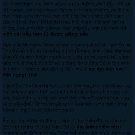
vội. Phim đánh lừa khán giả ngay từ những phút đầu, để rồi
lật ngược toàn bộ ván cờ: Spencer không phải người đi tìm
nạn nhân, anh chính là con mồi tiếp theo trong kế hoạch
của một kẻ theo dõi bệnh hoạn. Mỗi manh mối anh tìm ra
không đưa anh đến gần sự thật, mà đẩy anh gần hơn tới
một cái bẫy tâm lý được giăng sẵn
.
Đạo diễn Nicholas Grant không chọn cách kể chuyện ồn ào.
Ông để nỗi bất an len lỏi qua từng khung hình, từng khoảng
lặng đáng ngờ, khiến người xem luôn trong trạng thái cảnh
giác mà không biết mối nguy đang ẩn ở đâu. Đó là thứ kinh
dị tinh vi – không giật gân rẻ tiền, mà là
sự ám ảnh âm ỉ
đến nghẹt thở
.
Dàn diễn viên Ellen Brown, Josef Cannon, Melissa Brown và
Raf Adame gánh trên vai một bài toán diễn xuất không dễ:
vừa phải giữ hy vọng, vừa phải thể hiện nỗi hoảng loạn của
kẻ bị săn đuổi. Chính sự giằng xé ấy khiến từng phân đoạn
trở nên chân thực đến rợn người.
Ẩn sau lớp vỏ hành động – kinh dị, bộ phim đặt ra câu hỏi
lớn hơn: ranh giới giữa tình yêu và
ám ảnh chiếm hữu
mong manh đến mức nào? Khi tình cảm biến chất thành nỗi