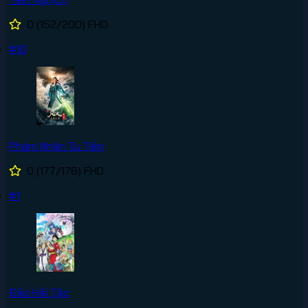
0
(152/200)
FHD
#10
Phàm Nhân Tu Tiên
0
(177/176)
FHD
#1
Đảo Hải Tặc