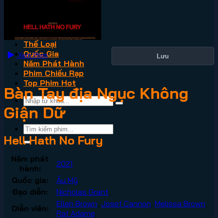
VN2
Phim Lẻ
Phim Bộ
Thể Loại
Quốc Gia
Xem Phim
Lưu
Năm Phát Hành
Phim Chiếu Rạp
Top Phim Hot
Bàn Tay địa Ngục Không
Giận Dữ
Hell Hath No Fury
Năm phát
2021
hành:
Quốc gia:
Âu Mỹ
Đạo diễn:
Nicholas Grant
,
Ellen Brown
,
Josef Cannon
,
Melissa Brown
,
Diễn viên:
Raf Adame
,