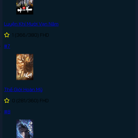
Luyện Khí Mười Vạn Năm
1
(366/380)
FHD
#7
Thế Giới Hoàn Mỹ
0
(281/360)
FHD
#8