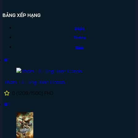
BẢNG XẾP HẠNG
Ngày
Tháng
Năm
#1
Thám Tử Lừng Danh Conan
0
(1209/1500)
FHD
#2