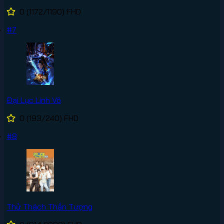
0
(1172/1190)
FHD
#7
Đại Lục Linh Võ
0
(193/240)
FHD
#8
Thử Thách Thần Tượng