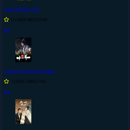
Vạn Giới Độc Tôn
0
(469/800)
FHD
#3
Luyện Khí Mười Vạn Năm
1
(366/380)
FHD
#4