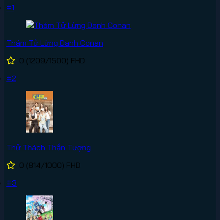
#1
Thám Tử Lừng Danh Conan
0
(1209/1500)
FHD
#2
Thử Thách Thần Tượng
0
(814/1000)
FHD
#3