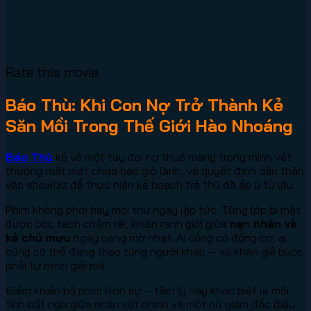
Rate this movie
Báo Thù: Khi Con Nợ Trở Thành Kẻ
Săn Mồi Trong Thế Giới Hào Nhoáng
Báo Thù
kể về một tay đòi nợ thuê mang trong mình vết
thương mất mát chưa bao giờ lành, và quyết định dấn thân
vào showbiz để thực hiện kế hoạch trả thù đã ấp ủ từ lâu.
Phim không phơi bày mọi thứ ngay lập tức. Từng lớp bí mật
được bóc tách chậm rãi, khiến ranh giới giữa
nạn nhân và
kẻ chủ mưu
ngày càng mờ nhạt. Ai cũng có động cơ, ai
cũng có thể đang thao túng người khác — và khán giả buộc
phải tự mình giải mã.
Điểm khiến bộ phim hình sự – tâm lý này khác biệt là mối
tình bất ngờ giữa nhân vật chính và một nữ giám đốc điều