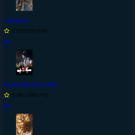
Tiên Nghịch
0
(152/200)
FHD
#6
Luyện Khí Mười Vạn Năm
1
(366/380)
FHD
#7