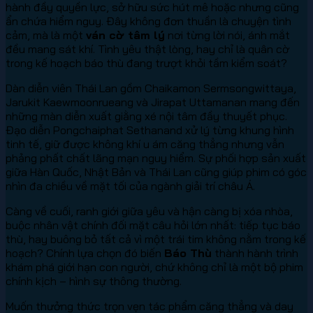
hành đầy quyền lực, sở hữu sức hút mê hoặc nhưng cũng
ẩn chứa hiểm nguy. Đây không đơn thuần là chuyện tình
cảm, mà là một
ván cờ tâm lý
nơi từng lời nói, ánh mắt
đều mang sát khí. Tình yêu thật lòng, hay chỉ là quân cờ
trong kế hoạch báo thù đang trượt khỏi tầm kiểm soát?
Dàn diễn viên Thái Lan gồm Chaikamon Sermsongwittaya,
Jarukit Kaewmoonrueang và Jirapat Uttamanan mang đến
những màn diễn xuất giằng xé nội tâm đầy thuyết phục.
Đạo diễn Pongchaiphat Sethanand xử lý từng khung hình
tinh tế, giữ được không khí u ám căng thẳng nhưng vẫn
phảng phất chất lãng mạn nguy hiểm. Sự phối hợp sản xuất
giữa Hàn Quốc, Nhật Bản và Thái Lan cũng giúp phim có góc
nhìn đa chiều về mặt tối của ngành giải trí châu Á.
Càng về cuối, ranh giới giữa yêu và hận càng bị xóa nhòa,
buộc nhân vật chính đối mặt câu hỏi lớn nhất: tiếp tục báo
thù, hay buông bỏ tất cả vì một trái tim không nằm trong kế
hoạch? Chính lựa chọn đó biến
Báo Thù
thành hành trình
khám phá giới hạn con người, chứ không chỉ là một bộ phim
chính kịch – hình sự thông thường.
Muốn thưởng thức trọn vẹn tác phẩm căng thẳng và day