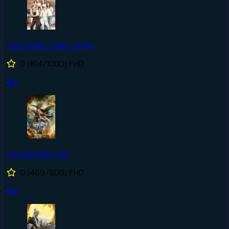
Thử Thách Thần Tượng
0
(814/1000)
FHD
#4
Vạn Giới Độc Tôn
0
(469/800)
FHD
#5