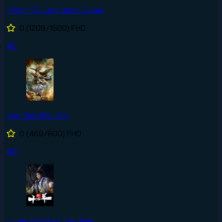
Thám Tử Lừng Danh Conan
0
(1209/1500)
FHD
#2
Vạn Giới Độc Tôn
0
(469/800)
FHD
#3
Luyện Khí Mười Vạn Năm