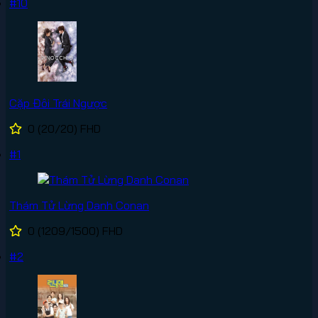
#10
Cặp Đôi Trái Ngược
0
(20/20)
FHD
#1
Thám Tử Lừng Danh Conan
0
(1209/1500)
FHD
#2