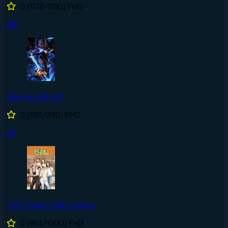
0
(1172/1190)
FHD
#6
Đại Lục Linh Võ
0
(193/240)
FHD
#7
Thử Thách Thần Tượng
0
(814/1000)
FHD