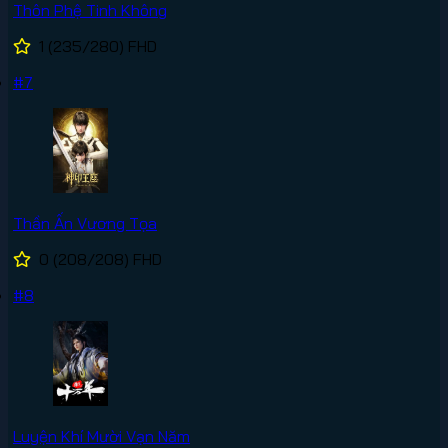
Thôn Phệ Tinh Không
1
(235/280)
FHD
#7
Thần Ấn Vương Tọa
0
(208/208)
FHD
#8
Luyện Khí Mười Vạn Năm