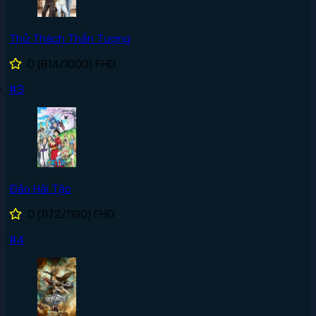
Thử Thách Thần Tượng
0
(814/1000)
FHD
#3
Đảo Hải Tặc
0
(1172/1190)
FHD
#4