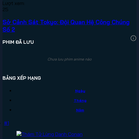
Lượt xem:
25
Sở Cảnh Sát Tokyo: Đội Quan Hệ Công Chúng
Số 2
PHIM ĐÃ LƯU
Chưa lưu phim anime nào
BẢNG XẾP HẠNG
Ngày
Tháng
Năm
#1