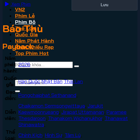
Xem Phim
Lưu
VN2
Phim Lẻ
Phim Bộ
Báo Thù
Thể Loại
Quốc Gia
Năm Phát Hành
Payback
Phim Chiếu Rạp
Top Phim Hot
Năm
phát
2026
hành:
Quốc
Hàn Quốc
Nhật Bản
Thái Lan
gia:
Đạo
Pongchaiphat Sethanand
,
diễn:
Chaikamon Sermsongwittaya
,
Jarukit
Diễn
Kaewmoonrueang
,
Jirapat Uttamanan
,
Paramee
viên:
Thesdaroon
,
Thanakorn Wichanukhor
,
Thanawat
Shinawatra
,
Thể
Chính Kịch
,
Hình Sự
,
Tâm Lý
,
loại: