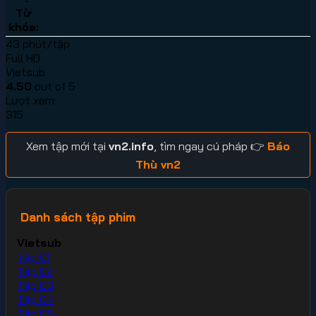
Từ
khóa:
43 phút/tập
Full HD
Vietsub
4.50
out of 5
Lượt xem:
315
Xem tập mới tại
vn2.info
, tìm ngay cú pháp 👉
Báo
Thù vn2
Danh sách tập phim
Vietsub
Tập 01
Tập 02
Tập 03
Tập 04
Tập 05