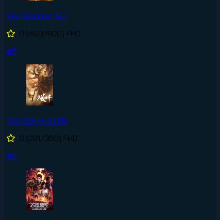
Vạn Giới Độc Tôn
0
(469/800)
FHD
#5
Thế Giới Hoàn Mỹ
0
(281/360)
FHD
#6