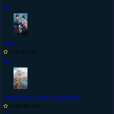
#8
Mạc Ly
0
(40/40)
FHD
#9
Đấu La Đại Lục 2 (Tuyệt Thế Đường Môn)
0
(165/180)
FDH