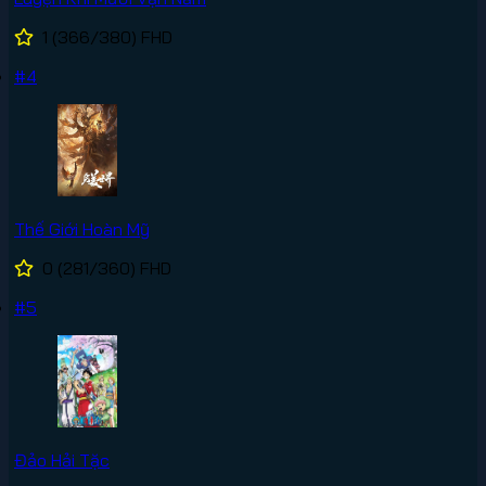
1
(366/380)
FHD
#4
Thế Giới Hoàn Mỹ
0
(281/360)
FHD
#5
Đảo Hải Tặc