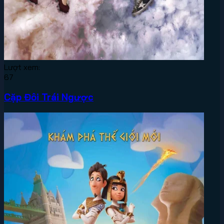
Lượt xem:
67
Cặp Đôi Trái Ngược