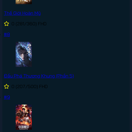
Thế Giới Hoàn Mỹ
0
(281/360)
FHD
#8
Đấu Phá Thương Khung (Phần 5)
0
(207/500)
FHD
#9