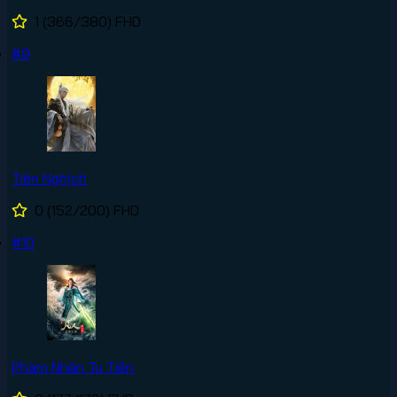
1
(366/380)
FHD
#9
Tiên Nghịch
0
(152/200)
FHD
#10
Phàm Nhân Tu Tiên