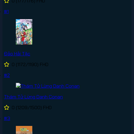
0
(177/176)
FHD
#1
Đảo Hải Tặc
0
(1172/1190)
FHD
#2
Thám Tử Lừng Danh Conan
0
(1209/1500)
FHD
#3