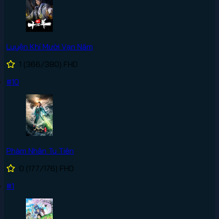
Luyện Khí Mười Vạn Năm
1
(366/380)
FHD
#10
Phàm Nhân Tu Tiên
0
(177/176)
FHD
#1