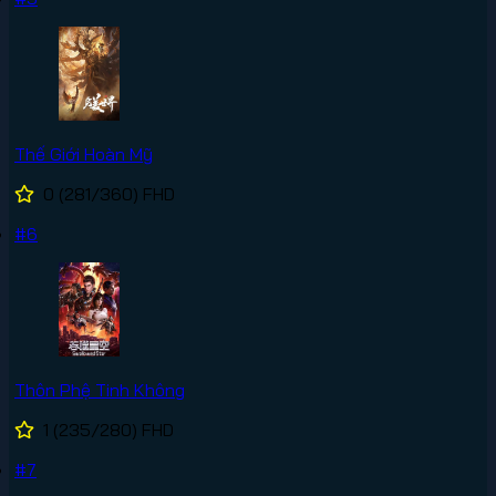
Thế Giới Hoàn Mỹ
0
(281/360)
FHD
#6
Thôn Phệ Tinh Không
1
(235/280)
FHD
#7