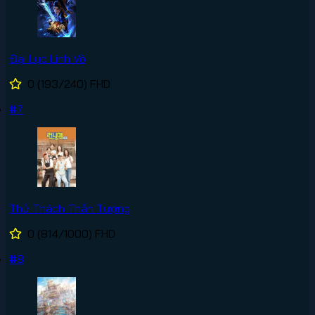
Đại Lục Linh Võ
0
(193/240)
FHD
#7
Thử Thách Thần Tượng
0
(814/1000)
FHD
#8