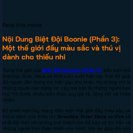
Rate this movie
Nội Dung Biệt Đội Boonie (Phần 3):
Một thế giới đầy màu sắc và thú vị
dành cho thiếu nhi
Trong thế giới của
Biệt Đội Boonie (Phần 3)
, bốn bạn nhỏ
Bramble, Briar, Neva và Vick luôn xuất hiện kịp thời để giúp
đỡ người dân trong thị trấn gặp khó khăn. Họ không chỉ là
những người bạn đáng tin cậy mà còn là những người bạn
học hỏi được nhiều kiến thức quý giá về động vật và thiên
nhiên.
Bộ phim mới này mang đến một thế giới đầy màu sắc và
thú vị dành cho thiếu nhi.
Bramble
,
Briar
,
Neva
và
Vick
sẽ
phải đối mặt với những thử thách lớn để bảo vệ thị trấn và
những người bạn thân thiết của mình. Với sự giúp đỡ của