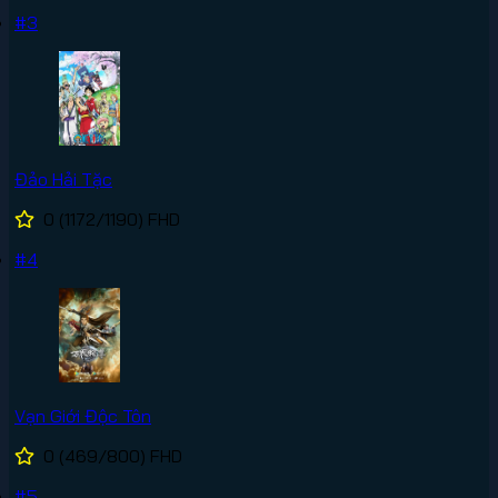
#3
Đảo Hải Tặc
0
(1172/1190)
FHD
#4
Vạn Giới Độc Tôn
0
(469/800)
FHD
#5