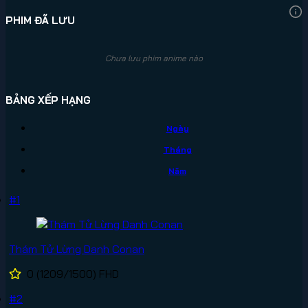
PHIM ĐÃ LƯU
Chưa lưu phim anime nào
BẢNG XẾP HẠNG
Ngày
Tháng
Năm
#1
Thám Tử Lừng Danh Conan
0
(1209/1500)
FHD
#2