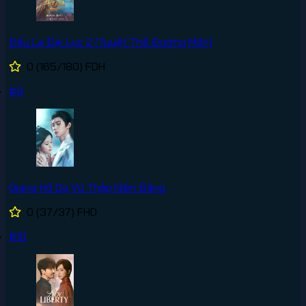
Đấu La Đại Lục 2 (Tuyệt Thế Đường Môn)
0
(165/180)
FDH
#9
Giang Hồ Dạ Vũ Thập Niên Đăng
0
(37/37)
FHD
#10