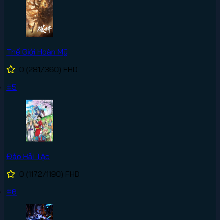
Thế Giới Hoàn Mỹ
0
(281/360)
FHD
#5
Đảo Hải Tặc
0
(1172/1190)
FHD
#6