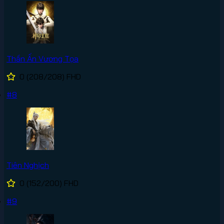
Thần Ấn Vương Tọa
0
(208/208)
FHD
#8
Tiên Nghịch
0
(152/200)
FHD
#9