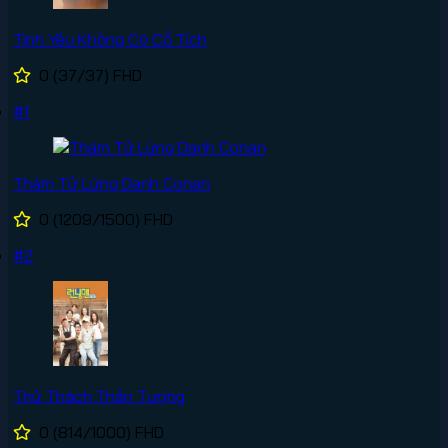
Tình Yêu Không Có Cổ Tích
0
(37/37)
FHD
#1
Thám Tử Lừng Danh Conan
0
(1209/1500)
FHD
#2
Thử Thách Thần Tượng
0
(814/1000)
FHD