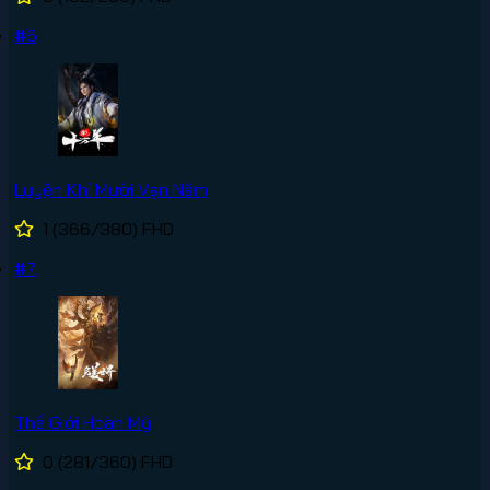
#6
Luyện Khí Mười Vạn Năm
1
(366/380)
FHD
#7
Thế Giới Hoàn Mỹ
0
(281/360)
FHD