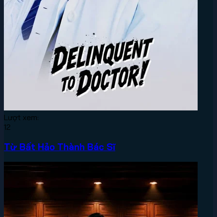
Lượt xem:
12
Từ Bất Hảo Thành Bác Sĩ