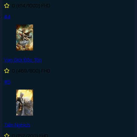
0
(814/1000)
FHD
#4
Vạn Giới Độc Tôn
0
(469/800)
FHD
#5
Tiên Nghịch
0
(152/200)
FHD