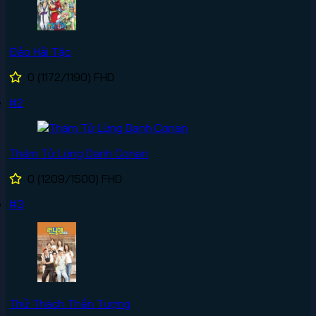
Đảo Hải Tặc
0
(1172/1190)
FHD
#2
Thám Tử Lừng Danh Conan
0
(1209/1500)
FHD
#3
Thử Thách Thần Tượng