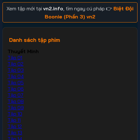
Xem tập mới tại
vn2.info
, tìm ngay cú pháp 👉
Biệt Đội
Boonie (Phần 3) vn2
Danh sách tập phim
Thuyết Minh
Tập 01
Tập 02
Tập 03
Tập 04
Tập 05
Tập 06
Tập 07
Tập 08
Tập 09
Tập 10
Tập 11
Tập 12
Tập 13
Tập 14