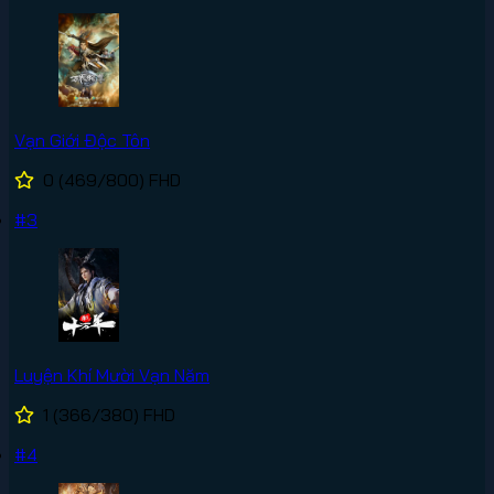
Vạn Giới Độc Tôn
0
(469/800)
FHD
#3
Luyện Khí Mười Vạn Năm
1
(366/380)
FHD
#4