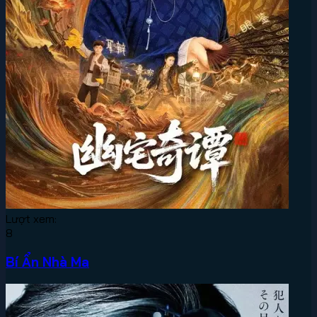
Lượt xem:
8
Bí Ẩn Nhà Ma