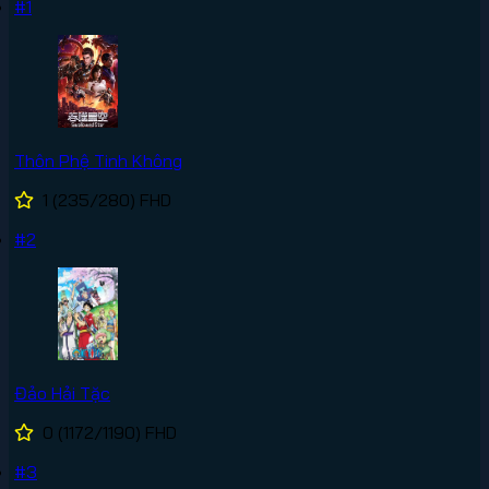
#1
Thôn Phệ Tinh Không
1
(235/280)
FHD
#2
Đảo Hải Tặc
0
(1172/1190)
FHD
#3