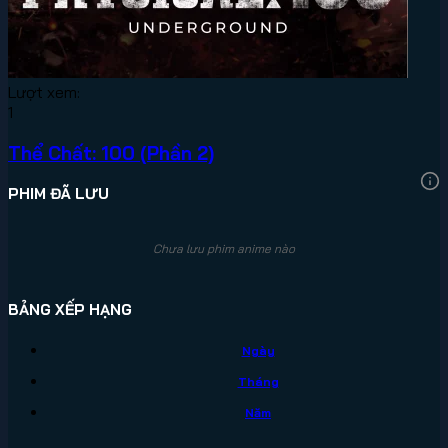
Lượt xem:
1
Thể Chất: 100 (Phần 2)
PHIM ĐÃ LƯU
Chưa lưu phim anime nào
BẢNG XẾP HẠNG
Ngày
Tháng
Năm