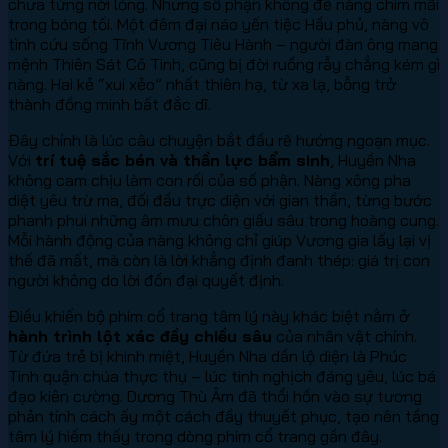
chưa từng nới lỏng. Nhưng số phận không để nàng chìm mãi
trong bóng tối. Một đêm đại náo yến tiệc Hầu phủ, nàng vô
tình cứu sống Tĩnh Vương Tiêu Hành – người đàn ông mang
mệnh Thiên Sát Cô Tinh, cũng bị đời ruồng rẫy chẳng kém gì
nàng. Hai kẻ “xui xẻo” nhất thiên hạ, từ xa lạ, bỗng trở
thành đồng minh bất đắc dĩ.
Đây chính là lúc câu chuyện bắt đầu rẽ hướng ngoạn mục.
Với
trí tuệ sắc bén và thần lực bẩm sinh
, Huyền Nha
không cam chịu làm con rối của số phận. Nàng xông pha
diệt yêu trừ ma, đối đầu trực diện với gian thần, từng bước
phanh phui những âm mưu chôn giấu sâu trong hoàng cung.
Mỗi hành động của nàng không chỉ giúp Vương gia lấy lại vị
thế đã mất, mà còn là lời khẳng định đanh thép: giá trị con
người không do lời đồn đại quyết định.
Điều khiến bộ phim cổ trang tâm lý này khác biệt nằm ở
hành trình lột xác đầy chiều sâu
của nhân vật chính.
Từ đứa trẻ bị khinh miệt, Huyền Nha dần lộ diện là Phúc
Tinh quận chúa thực thụ – lúc tinh nghịch đáng yêu, lúc bá
đạo kiên cường. Dương Thù Âm đã thổi hồn vào sự tương
phản tính cách ấy một cách đầy thuyết phục, tạo nên tầng
tâm lý hiếm thấy trong dòng phim cổ trang gần đây.