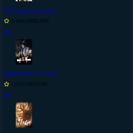
Thử Thách Thần Tượng
0
(814/1000)
FHD
#6
Luyện Khí Mười Vạn Năm
1
(365/380)
FHD
#7