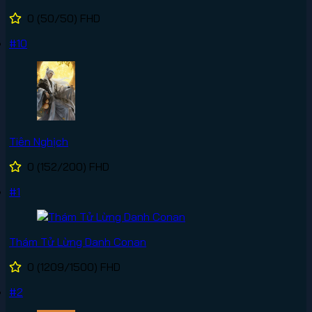
0
(50/50)
FHD
#10
Tiên Nghịch
0
(152/200)
FHD
#1
Thám Tử Lừng Danh Conan
0
(1209/1500)
FHD
#2