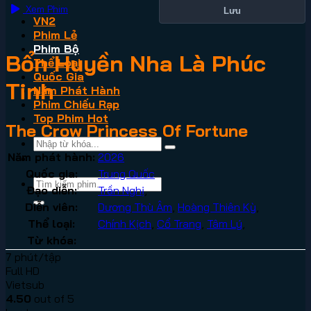
Xem Phim
Lưu
VN2
Phim Lẻ
Phim Bộ
Bổn Huyền Nha Là Phúc
Thể Loại
Quốc Gia
Tinh
Năm Phát Hành
Phim Chiếu Rạp
Top Phim Hot
The Crow Princess Of Fortune
Năm phát hành:
2026
Quốc gia:
Trung Quốc
Đạo diễn:
Trần Nghị
,
Diễn viên:
Dương Thù Âm
,
Hoàng Thiên Kỳ
,
Thể loại:
Chính Kịch
,
Cổ Trang
,
Tâm Lý
,
Từ khóa:
7 phút/tập
Full HD
Vietsub
4.50
out of 5