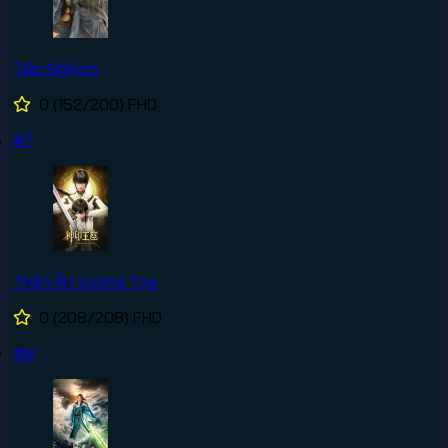
Tiên Nghịch
0
(152/200)
FHD
#7
Thần Ấn Vương Tọa
0
(208/208)
FHD
#8