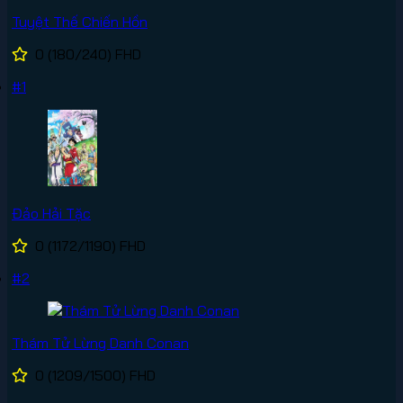
Tuyệt Thế Chiến Hồn
0
(180/240)
FHD
#1
Đảo Hải Tặc
0
(1172/1190)
FHD
#2
Thám Tử Lừng Danh Conan
0
(1209/1500)
FHD