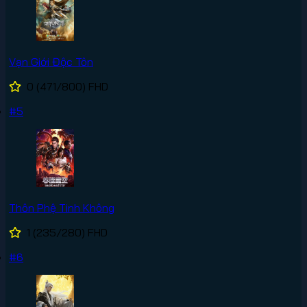
Vạn Giới Độc Tôn
0
(471/800)
FHD
#5
Thôn Phệ Tinh Không
1
(235/280)
FHD
#6