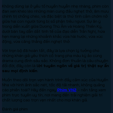
Không dừng lại ở yếu tố huyền huyễn nhẹ nhàng, phim còn
đan xen khéo léo những màn cung đấu nghẹt thở, âm mưu
chính trị chồng chéo, và đặc biệt là thứ tình cảm chớm nở
giữa hai con người từng bị số phận trêu ngươi. Sự ăn ý
trong diễn xuất giữa Dương Thù Âm và Hoàng Thiên Kỳ,
dưới bàn tay dẫn dắt tinh tế của đạo diễn Trần Nghị, hứa
hẹn mang lại những khoảnh khắc vừa hài hước, vừa xúc
động, vừa căng thẳng đến nghẹt thở.
Với trọn bộ đã hoàn tất, đây là lựa chọn lý tưởng cho
những khán giả yêu thích cổ trang pha màu kỳ ảo cùng
drama cung đình sâu sắc. Không đơn thuần là câu chuyện
đổi đời, đây còn là
lời tuyên ngôn về giá trị thật sự ẩn
sau mọi định kiến
.
Muốn theo dõi trọn vẹn hành trình đầy cảm xúc của Huyền
Nha với hình ảnh sắc nét, tốc độ tải nhanh, không quảng
cáo phiền toái? Hãy đến ngay
Phim VN2
– nền tảng xem
phim trực tuyến uy tín, nơi mang đến trải nghiệm giải trí
chất lượng cao trọn vẹn nhất cho mọi khán giả.
Đánh giá phim