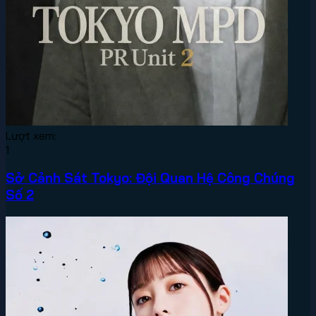
Lượt xem:
1
Sở Cảnh Sát Tokyo: Đội Quan Hệ Công Chúng
Số 2