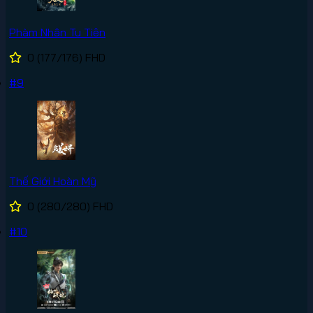
Phàm Nhân Tu Tiên
0
(177/176)
FHD
#9
Thế Giới Hoàn Mỹ
0
(280/280)
FHD
#10