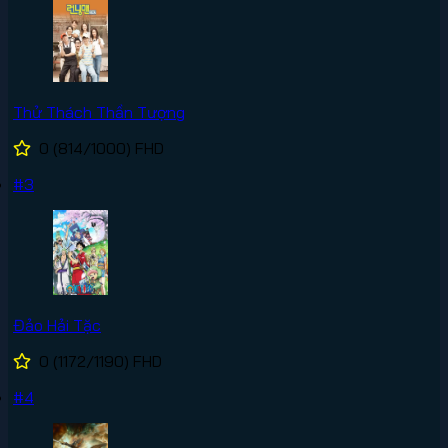
Thử Thách Thần Tượng
0
(814/1000)
FHD
#3
Đảo Hải Tặc
0
(1172/1190)
FHD
#4