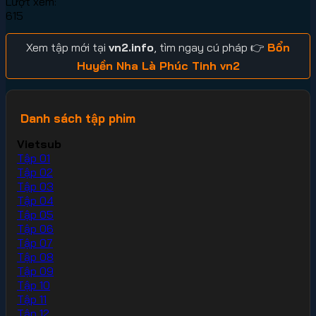
Lượt xem:
615
Xem tập mới tại
vn2.info
, tìm ngay cú pháp 👉
Bổn
Huyền Nha Là Phúc Tinh vn2
Danh sách tập phim
Vietsub
Tập 01
Tập 02
Tập 03
Tập 04
Tập 05
Tập 06
Tập 07
Tập 08
Tập 09
Tập 10
Tập 11
Tập 12