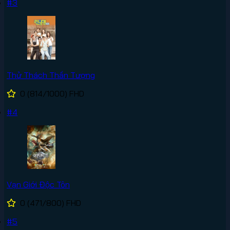
#3
Thử Thách Thần Tượng
0
(814/1000)
FHD
#4
Vạn Giới Độc Tôn
0
(471/800)
FHD
#5