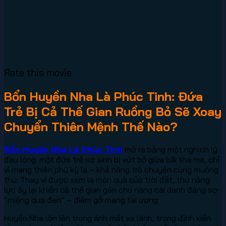
Rate this movie
Bổn Huyền Nha Là Phúc Tinh: Đứa
Trẻ Bị Cả Thế Gian Ruồng Bỏ Sẽ Xoay
Chuyển Thiên Mệnh Thế Nào?
Bổn Huyền Nha Là Phúc Tinh
mở ra bằng một nghịch lý
đau lòng: một đứa trẻ sơ sinh bị vứt bỏ giữa bãi tha ma, chỉ
vì mang thiên phú kỳ lạ – khả năng trò chuyện cùng muông
thú. Thay vì được xem là món quà của trời đất, thứ năng
lực ấy lại khiến cả thế gian gán cho nàng cái danh đáng sợ:
“miệng quạ đen” – điềm gở mang tai ương.
Huyền Nha lớn lên trong ánh mắt xa lánh, trong định kiến