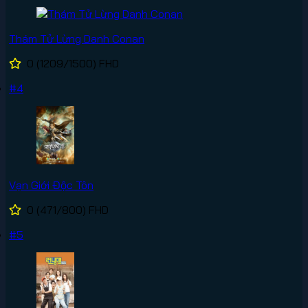
Thám Tử Lừng Danh Conan
0
(1209/1500)
FHD
#4
Vạn Giới Độc Tôn
0
(471/800)
FHD
#5