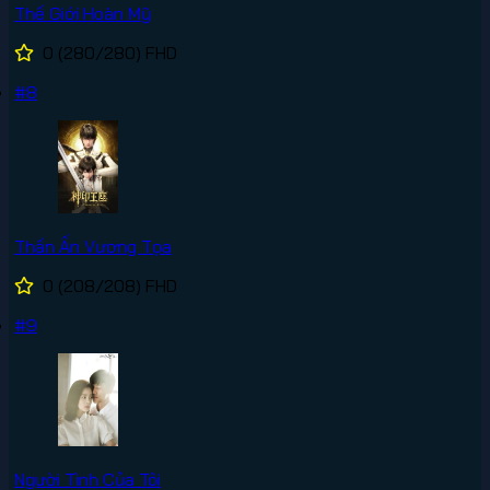
Thế Giới Hoàn Mỹ
0
(280/280)
FHD
#8
Thần Ấn Vương Tọa
0
(208/208)
FHD
#9
Người Tình Của Tôi