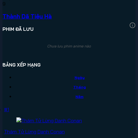
9
Thành Dã Tiêu Hà
PHIM ĐÃ LƯU
Chưa lưu phim anime nào
BẢNG XẾP HẠNG
Ngày
Tháng
Năm
#1
Thám Tử Lừng Danh Conan