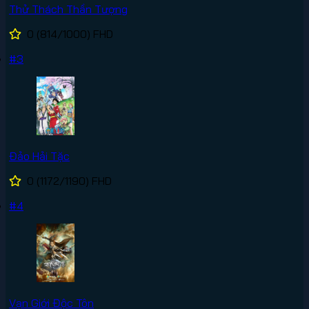
Thử Thách Thần Tượng
0
(814/1000)
FHD
#3
Đảo Hải Tặc
0
(1172/1190)
FHD
#4
Vạn Giới Độc Tôn