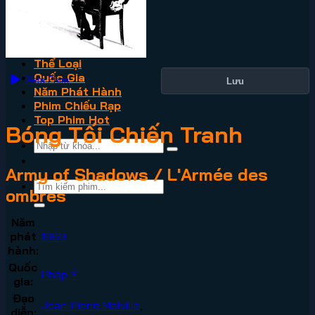
VN2
Phim Lẻ
Phim Bộ
Thể Loại
Quốc Gia
Xem Phim
Lưu
Năm Phát Hành
Phim Chiếu Rạp
Top Phim Hot
Bóng Tối Chiến Tranh
Army of Shadows / L'Armée des
ombres
Năm
phát
1969
hành:
Quốc
Pháp
Ý
gia:
Đạo
Jean-Pierre Melville
,
diễn: