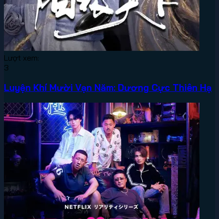
Lượt xem:
3
Luyện Khí Mười Vạn Năm: Dương Cực Thiên Hạ