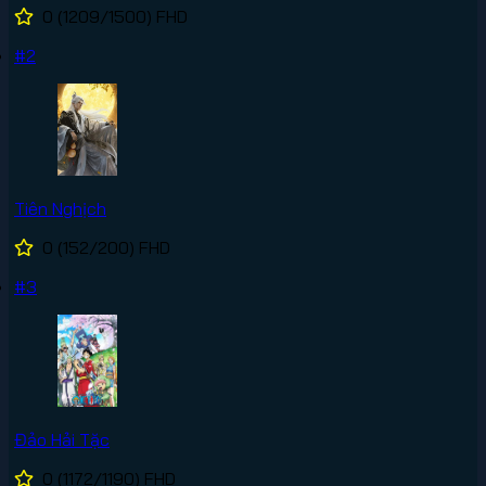
0
(1209/1500)
FHD
#2
Tiên Nghịch
0
(152/200)
FHD
#3
Đảo Hải Tặc
0
(1172/1190)
FHD