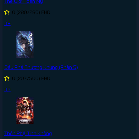
Thế Giới Hoàn Mỹ
0
(280/280)
FHD
#8
Đấu Phá Thương Khung (Phần 5)
0
(207/500)
FHD
#9
Thôn Phệ Tinh Không