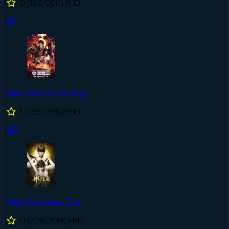
0
(152/200)
FHD
#7
Thôn Phệ Tinh Không
1
(235/280)
FHD
#8
Thần Ấn Vương Tọa
0
(208/208)
FHD