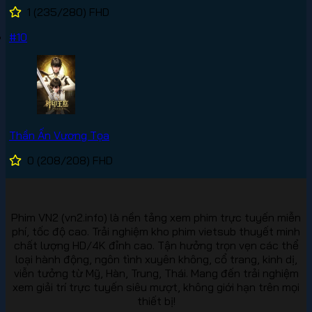
1
(235/280)
FHD
#10
Thần Ấn Vương Tọa
0
(208/208)
FHD
Phim VN2 (vn2.info) là nền tảng xem phim trực tuyến miễn
phí, tốc độ cao. Trải nghiệm kho phim vietsub thuyết minh
chất lượng HD/4K đỉnh cao. Tận hưởng trọn vẹn các thể
loại hành động, ngôn tình xuyên không, cổ trang, kinh dị,
viễn tưởng từ Mỹ, Hàn, Trung, Thái. Mang đến trải nghiệm
xem giải trí trực tuyến siêu mượt, không giới hạn trên mọi
thiết bị!