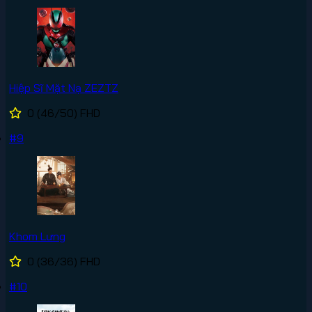
Hiệp Sĩ Mặt Nạ ZEZTZ
0
(46/50)
FHD
#9
Khom Lưng
0
(36/36)
FHD
#10