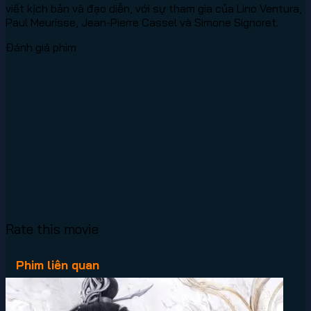
viết kịch bản và đạo diễn, với sự tham gia của Lino Ventura,
Paul Meurisse, Jean-Pierre Cassel và Simone Signoret.
Đánh giá phim
Rate this movie
Phim liên quan