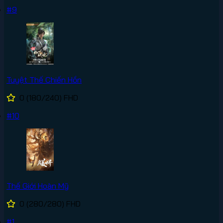
#9
Tuyệt Thế Chiến Hồn
0
(180/240)
FHD
#10
Thế Giới Hoàn Mỹ
0
(280/280)
FHD
#1