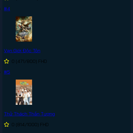
#4
Vạn Giới Độc Tôn
0
(471/800)
FHD
#5
Thử Thách Thần Tượng
0
(814/1000)
FHD