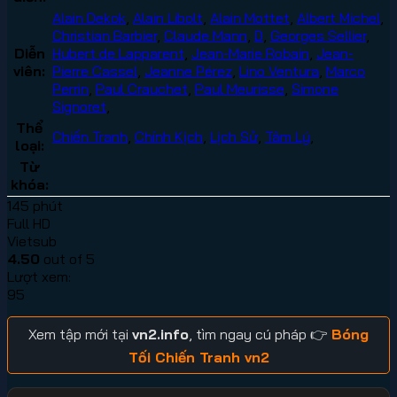
Alain Dekok
,
Alain Libolt
,
Alain Mottet
,
Albert Michel
,
Christian Barbier
,
Claude Mann
,
D
,
Georges Sellier
,
Diễn
Hubert de Lapparent
,
Jean-Marie Robain
,
Jean-
viên:
Pierre Cassel
,
Jeanne Pérez
,
Lino Ventura
,
Marco
Perrin
,
Paul Crauchet
,
Paul Meurisse
,
Simone
Signoret
,
Thể
Chiến Tranh
,
Chính Kịch
,
Lịch Sử
,
Tâm Lý
,
loại:
Từ
khóa:
145 phút
Full HD
Vietsub
4.50
out of 5
Lượt xem:
95
Xem tập mới tại
vn2.info
, tìm ngay cú pháp 👉
Bóng
Tối Chiến Tranh vn2