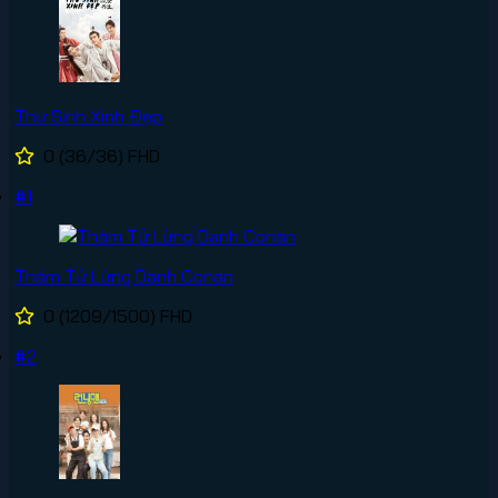
Thư Sinh Xinh Đẹp
0
(36/36)
FHD
#1
Thám Tử Lừng Danh Conan
0
(1209/1500)
FHD
#2