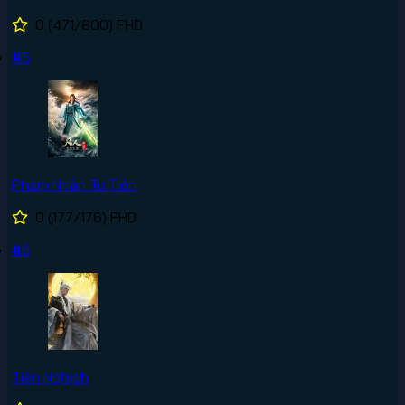
0
(471/800)
FHD
#5
Phàm Nhân Tu Tiên
0
(177/176)
FHD
#6
Tiên Nghịch