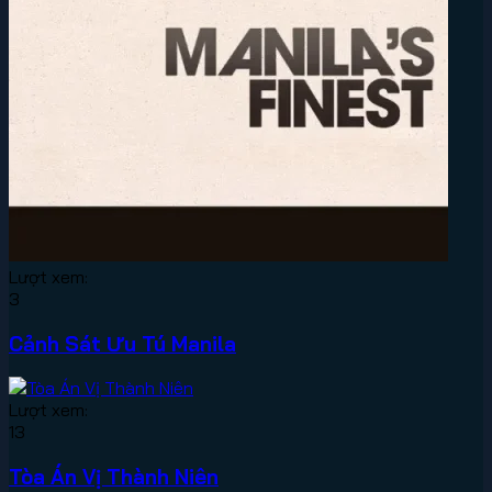
Lượt xem:
3
Cảnh Sát Ưu Tú Manila
Lượt xem:
13
Tòa Án Vị Thành Niên