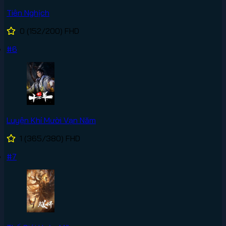
Tiên Nghịch
0
(152/200)
FHD
#6
Luyện Khí Mười Vạn Năm
1
(365/380)
FHD
#7