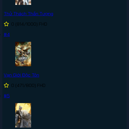
Thử Thách Thần Tượng
0
(814/1000)
FHD
#4
Vạn Giới Độc Tôn
0
(471/800)
FHD
#5