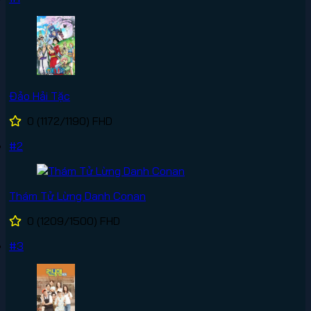
Đảo Hải Tặc
0
(1172/1190)
FHD
#2
Thám Tử Lừng Danh Conan
0
(1209/1500)
FHD
#3