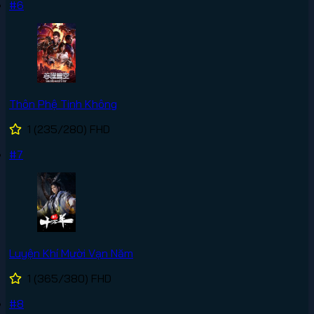
#6
Thôn Phệ Tinh Không
1
(235/280)
FHD
#7
Luyện Khí Mười Vạn Năm
1
(365/380)
FHD
#8