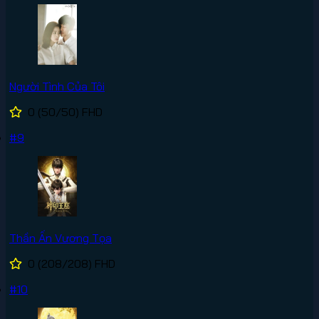
Người Tình Của Tôi
0
(50/50)
FHD
#9
Thần Ấn Vương Tọa
0
(208/208)
FHD
#10