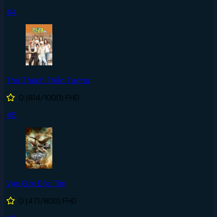
#4
Thử Thách Thần Tượng
0
(814/1000)
FHD
#5
Vạn Giới Độc Tôn
0
(471/800)
FHD