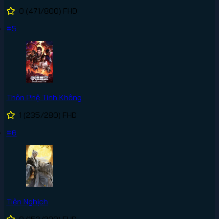
0
(471/800)
FHD
#5
Thôn Phệ Tinh Không
1
(235/280)
FHD
#6
Tiên Nghịch