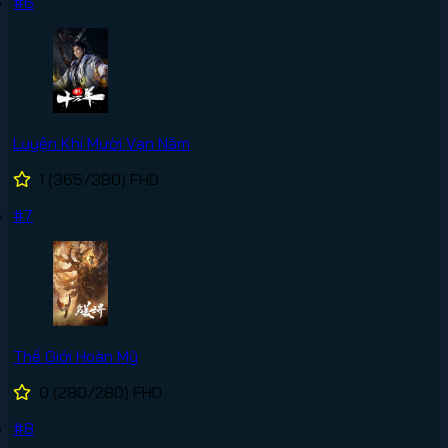
#6
Luyện Khí Mười Vạn Năm
1
(365/380)
FHD
#7
Thế Giới Hoàn Mỹ
0
(280/280)
FHD
#8