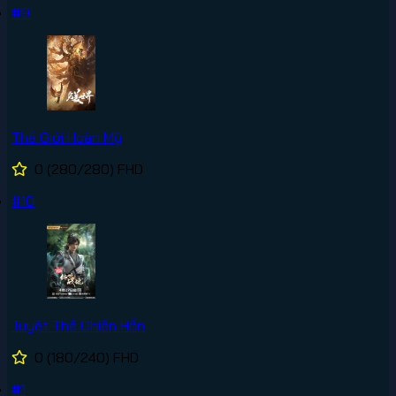
#9
Thế Giới Hoàn Mỹ
0
(280/280)
FHD
#10
Tuyệt Thế Chiến Hồn
0
(180/240)
FHD
#1