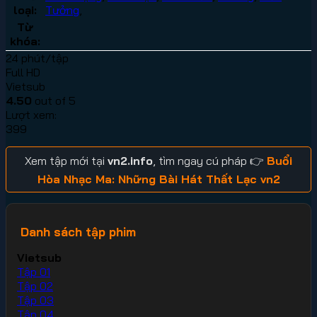
loại:
Tưởng
,
Từ
khóa:
24 phút/tập
Full HD
Vietsub
4.50
out of 5
Lượt xem:
399
Xem tập mới tại
vn2.info
, tìm ngay cú pháp 👉
Buổi
Hòa Nhạc Ma: Những Bài Hát Thất Lạc vn2
Danh sách tập phim
Vietsub
Tập 01
Tập 02
Tập 03
Tập 04