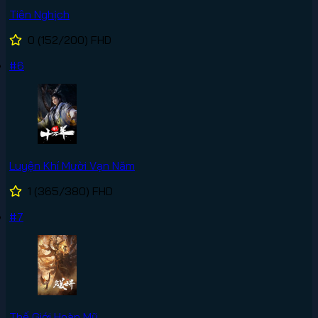
Tiên Nghịch
0
(152/200)
FHD
#6
Luyện Khí Mười Vạn Năm
1
(365/380)
FHD
#7
Thế Giới Hoàn Mỹ