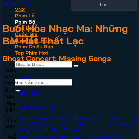
Xem Phim
Lưu
VN2
Phim Lẻ
Phim Bộ
Buổi Hòa Nhạc Ma: Những
Thể Loại
Quốc Gia
Bài Hát Thất Lạc
Năm Phát Hành
Phim Chiếu Rạp
Top Phim Hot
Ghost Concert: Missing Songs
Năm
phát
2026
hành:
Quốc
Nhật Bản
gia:
Đạo
Đang cập nhật
,
diễn:
Emiri Suyama
,
Minako Kotobuki
,
Minori Fujidera
,
Miyu
Diễn
Irino
,
Miyuki Sakurai
,
Nao Ojika
,
Rina Hidaka
,
Satomi
viên:
Sato
,
Satoshi Hino
,
Yuri An
,
Thể
Hành Động
,
Khoa Học
,
Phiêu Lưu
,
Tâm Lý
,
Viễn