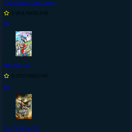
Thử Thách Thần Tượng
0
(814/1000)
FHD
#3
Đảo Hải Tặc
0
(1172/1190)
FHD
#4
Vạn Giới Độc Tôn