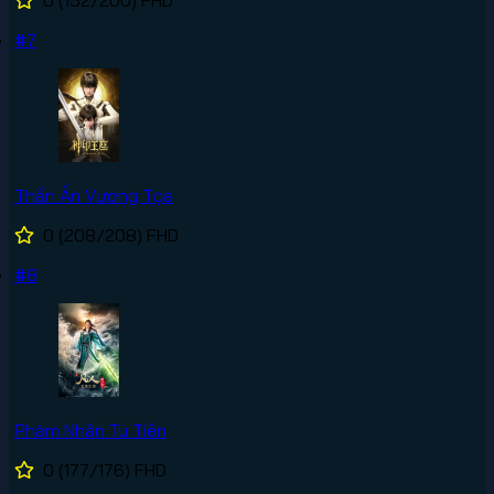
0
(152/200)
FHD
#7
Thần Ấn Vương Tọa
0
(208/208)
FHD
#8
Phàm Nhân Tu Tiên
0
(177/176)
FHD