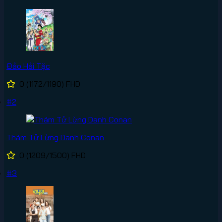
Đảo Hải Tặc
0
(1172/1190)
FHD
#2
Thám Tử Lừng Danh Conan
0
(1209/1500)
FHD
#3