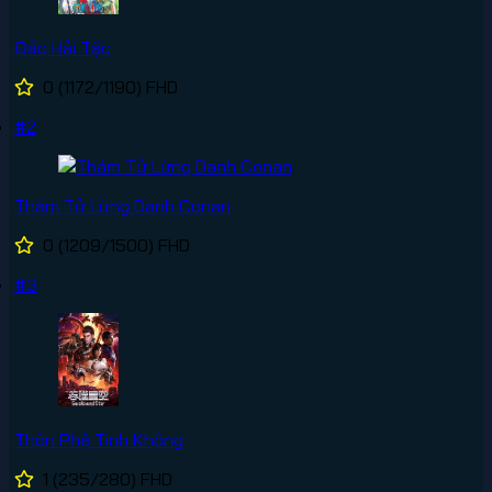
Đảo Hải Tặc
0
(1172/1190)
FHD
#2
Thám Tử Lừng Danh Conan
0
(1209/1500)
FHD
#3
Thôn Phệ Tinh Không
1
(235/280)
FHD