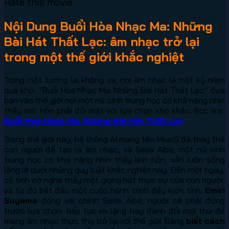
Rate this movie
Nội Dung Buổi Hòa Nhạc Ma: Những
Bài Hát Thất Lạc: âm nhạc trở lại
trong một thế giới khắc nghiệt
Trong một tương lai không xa, nơi âm nhạc là một kỷ niệm
quá khứ, “Buổi Hòa Nhạc Ma: Những Bài Hát Thất Lạc” đưa
bạn vào thế giới nơi một nữ sinh trung học có khả năng nhìn
thấy linh hồn phải đối mặt với lựa chọn khó khăn. Bọc link:
Buổi Hòa Nhạc Ma: Những Bài Hát Thất Lạc
.
Trong thế giới này, hệ thống AI mang tên MiucS đã thay thế
con người để tạo ra âm nhạc, và Seria Aiba, một nữ sinh
trung học có khả năng nhìn thấy linh hồn, vẫn luôn sống
lặng lẽ dưới những quy luật khắc nghiệt này. Đến một ngày,
cô tình cờ nghe thấy một giọng hát thực sự của con người,
và từ đó bắt đầu một cuộc hành trình đầy kịch tính.
Emiri
Suyama
đóng vai chính Seria Aiba, người sẽ phải đứng
trước lựa chọn: tiếp tục im lặng hay đánh đổi mọi thứ để
mang âm nhạc thực thụ trở lại với thế giới. Bằng
biết cách