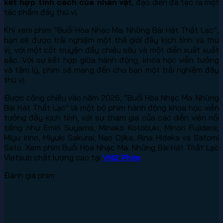
kết hợp tính cách của nhân vật
, đạo diễn đã tạo ra một
tác phẩm đầy thú vị.
Khi xem phim “Buổi Hòa Nhạc Ma: Những Bài Hát Thất Lạc”,
bạn sẽ được trải nghiệm một thế giới đầy kịch tính và thú
vị, với một cốt truyện đầy chiều sâu và một diễn xuất xuất
sắc. Với sự kết hợp giữa hành động, khoa học viễn tưởng
và tâm lý, phim sẽ mang đến cho bạn một trải nghiệm đầy
thú vị.
Được công chiếu vào năm 2026, “Buổi Hòa Nhạc Ma: Những
Bài Hát Thất Lạc” là một bộ phim hành động khoa học viễn
tưởng đầy kịch tính, với sự tham gia của các diễn viên nổi
tiếng như Emiri Suyama, Minako Kotobuki, Minori Fujidera,
Miyu Irino, Miyuki Sakurai, Nao Ojika, Rina Hidaka và Satomi
Sato. Xem phim Buổi Hòa Nhạc Ma: Những Bài Hát Thất Lạc
Vietsub chất lượng cao tại
VN2 Phim
.
Đánh giá phim