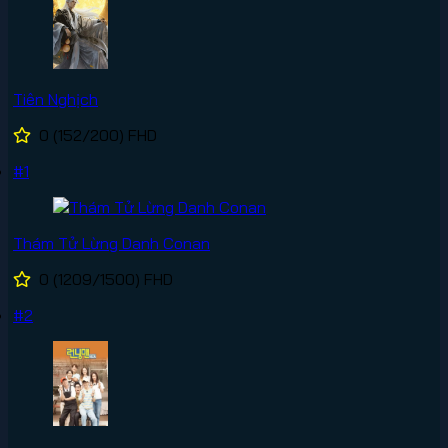
Tiên Nghịch
0
(152/200)
FHD
#1
Thám Tử Lừng Danh Conan
0
(1209/1500)
FHD
#2