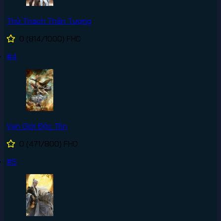
Thử Thách Thần Tượng
0
(814/1000)
FHD
#4
Vạn Giới Độc Tôn
0
(471/800)
FHD
#5