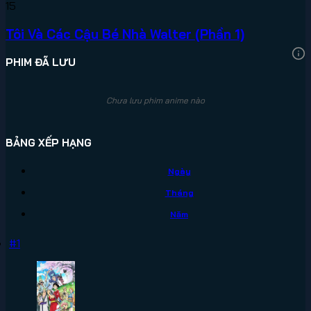
15
Tôi Và Các Cậu Bé Nhà Walter (Phần 1)
PHIM ĐÃ LƯU
Chưa lưu phim anime nào
BẢNG XẾP HẠNG
Ngày
Tháng
Năm
#1