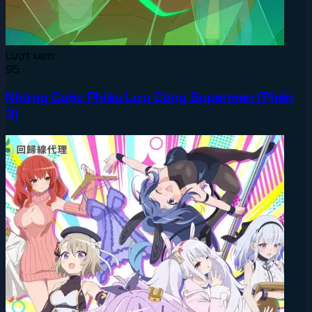
Lượt xem:
95
Những Cuộc Phiêu Lưu Cùng Superman (Phần
3)