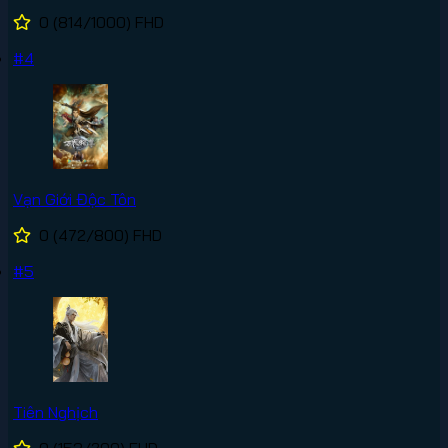
0
(814/1000)
FHD
#4
Vạn Giới Độc Tôn
0
(472/800)
FHD
#5
Tiên Nghịch