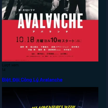
Lượt xem:
14
Biệt Đội Công Lý Avalanche