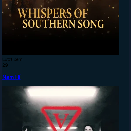
Lượt xem:
29
Nam Hí