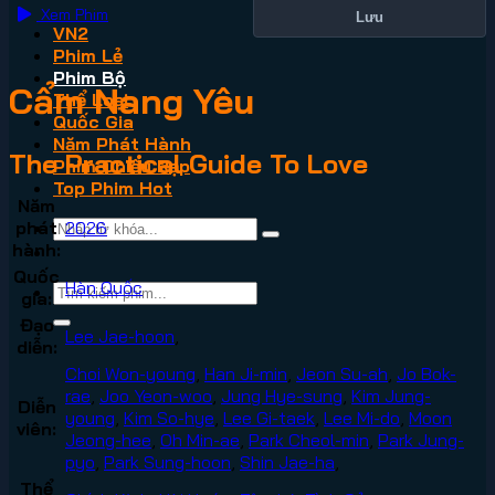
Xem Phim
Lưu
VN2
Phim Lẻ
Phim Bộ
Cẩm Nang Yêu
Thể Loại
Quốc Gia
Năm Phát Hành
The Practical Guide To Love
Phim Chiếu Rạp
Top Phim Hot
Năm
phát
2026
hành:
Quốc
Hàn Quốc
gia:
Đạo
Lee Jae-hoon
,
diễn:
Choi Won-young
,
Han Ji-min
,
Jeon Su-ah
,
Jo Bok-
rae
,
Joo Yeon-woo
,
Jung Hye-sung
,
Kim Jung-
Diễn
young
,
Kim So-hye
,
Lee Gi-taek
,
Lee Mi-do
,
Moon
viên:
Jeong-hee
,
Oh Min-ae
,
Park Cheol-min
,
Park Jung-
pyo
,
Park Sung-hoon
,
Shin Jae-ha
,
Thể