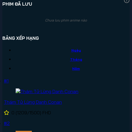
PHIM ĐÃ LƯU
Chưa lưu phim anime nào
BẢNG XẾP HẠNG
Ngày
Tháng
Năm
#1
Thám Tử Lừng Danh Conan
0
(1209/1500)
FHD
#2