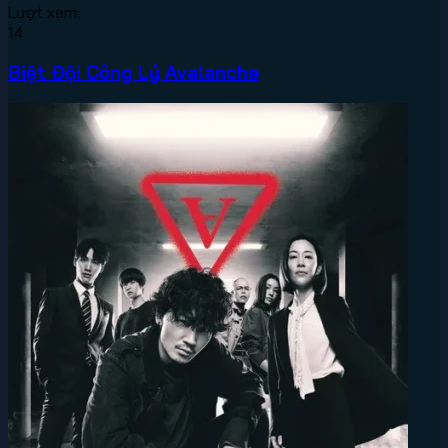
Lượt xem:
14
Biệt Đội Công Lý Avalanche