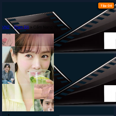
Bỏ
Tập 08
Tập 06
Tập 04
Tập 01
Tập 10
Tập 01
Tập 01
Tập 12
qua
nội
dung
VN2
»
Phim Bộ
»
Cẩm Nang Yêu