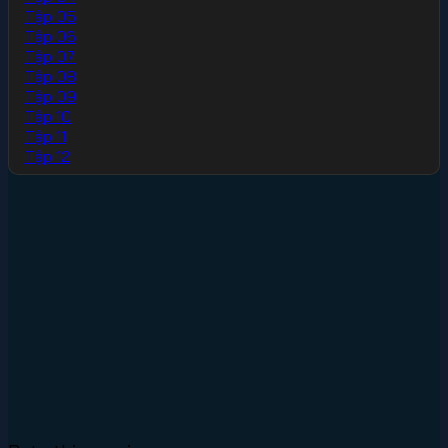
Tập 05
Tập 06
Tập 07
Tập 08
Tập 09
Tập 10
Tập 11
Tập 12