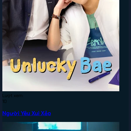
Lượt xem:
10
Người Yêu Xui Xẻo