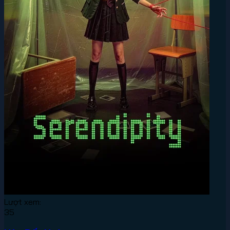
Lượt xem:
35