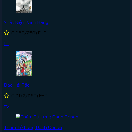
Nhất Niệm Vĩnh Hằng
0
(169/250)
FHD
#1
Đảo Hải Tặc
0
(1172/1190)
FHD
#2
Thám Tử Lừng Danh Conan