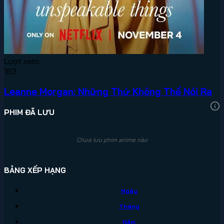
Lượt xem:
163
Leanne Morgan: Những Thứ Không Thể Nói Ra
PHIM ĐÃ LƯU
Chưa lưu phim anime nào
BẢNG XẾP HẠNG
Ngày
Tháng
Năm