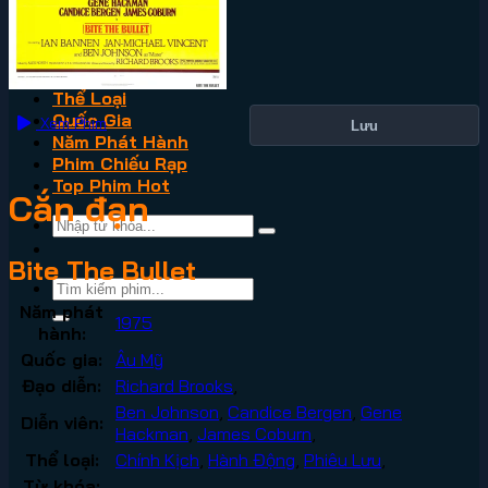
VN2
Phim Lẻ
Phim Bộ
Thể Loại
Quốc Gia
Xem Phim
Lưu
Năm Phát Hành
Phim Chiếu Rạp
Top Phim Hot
Cắn đạn
Bite The Bullet
Năm phát
1975
hành:
Quốc gia:
Âu Mỹ
Đạo diễn:
Richard Brooks
,
Ben Johnson
,
Candice Bergen
,
Gene
Diễn viên:
Hackman
,
James Coburn
,
Thể loại:
Chính Kịch
,
Hành Động
,
Phiêu Lưu
,
Từ khóa: