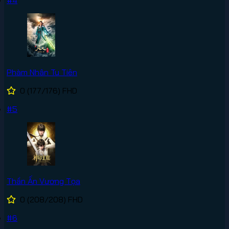
Phàm Nhân Tu Tiên
0
(177/176)
FHD
#5
Thần Ấn Vương Tọa
0
(208/208)
FHD
#6