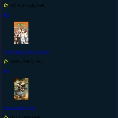
0
(1209/1500)
FHD
#3
Thử Thách Thần Tượng
0
(814/1000)
FHD
#4
Vạn Giới Độc Tôn
0
(471/800)
FHD