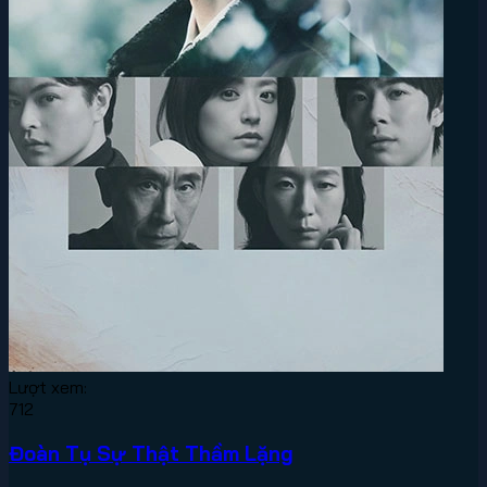
Lượt xem:
712
Đoàn Tụ Sự Thật Thầm Lặng