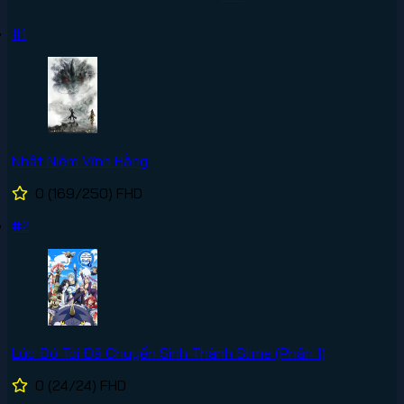
#1
Nhất Niệm Vĩnh Hằng
0
(169/250)
FHD
#2
Lúc Đó Tôi Đã Chuyển Sinh Thành Slime (Phần 1)
0
(24/24)
FHD