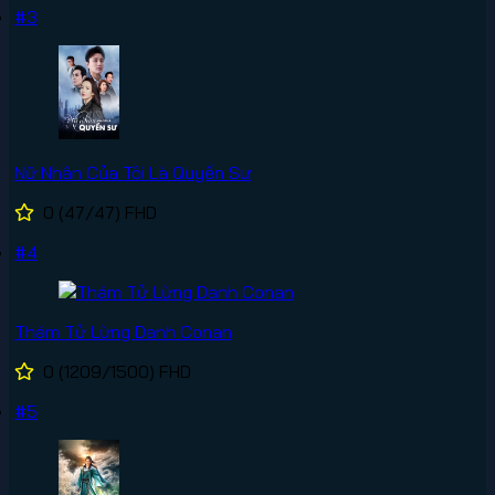
#3
Nữ Nhân Của Tôi Là Quyền Sư
0
(47/47)
FHD
#4
Thám Tử Lừng Danh Conan
0
(1209/1500)
FHD
#5