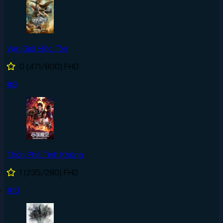
Vạn Giới Độc Tôn
0
(471/800)
FHD
#9
Thôn Phệ Tinh Không
1
(235/280)
FHD
#10