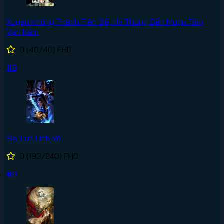
Xuyên Không Thành Tiên Đế, Hệ Thống Đến Muộn Tám
Vạn Năm
0
(40/40)
FHD
#8
Đại Lục Linh Võ
0
(193/240)
FHD
#9