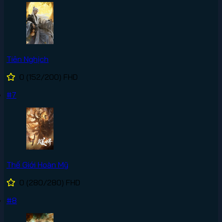
Tiên Nghịch
0
(152/200)
FHD
#7
Thế Giới Hoàn Mỹ
0
(280/280)
FHD
#8