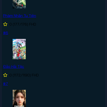
Phàm Nhân Tu Tiên
0
(177/176)
FHD
#6
Đảo Hải Tặc
0
(1172/1190)
FHD
#7