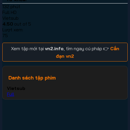
132 phút
Full HD
Vietsub
4.50
out of 5
Lượt xem:
75
Xem tập mới tại
vn2.info
, tìm ngay cú pháp 👉
Cắn
đạn vn2
Danh sách tập phim
Vietsub
Full