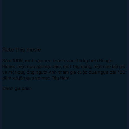
Rate this movie
Năm 1908, một cặp cựu thành viên đội kỵ binh Rough
Riders, một cựu gái mại dâm, một tay súng, một cao bồi già
và một quý ông người Anh tham gia cuộc đua ngựa dài 700
dặm xuyên qua sa mạc Tây Nam.
Đánh giá phim