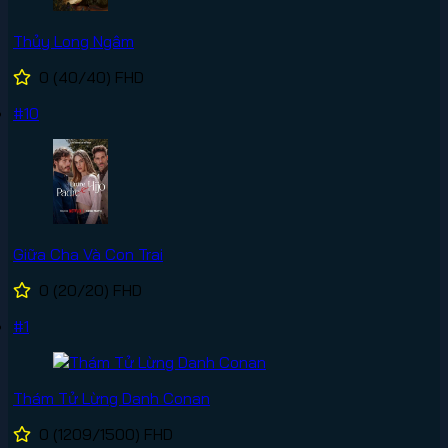
Thủy Long Ngâm
0
(40/40)
FHD
#10
Giữa Cha Và Con Trai
0
(20/20)
FHD
#1
Thám Tử Lừng Danh Conan
0
(1209/1500)
FHD