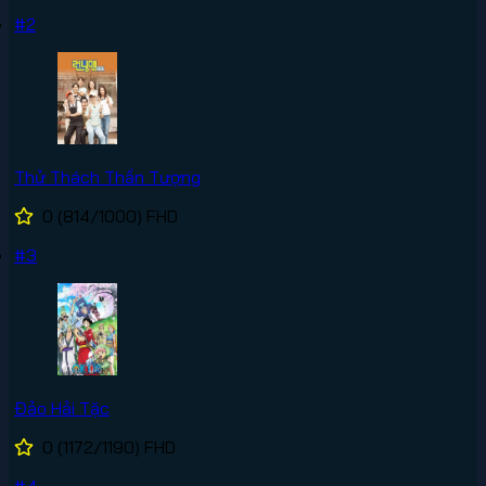
#2
Thử Thách Thần Tượng
0
(814/1000)
FHD
#3
Đảo Hải Tặc
0
(1172/1190)
FHD
#4