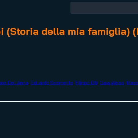
(Storia della mia famiglia) 
ana Dell'Anna
,
Eduardo Scarpetta
,
Filippo Gili
,
Gaia Weiss
,
Mass