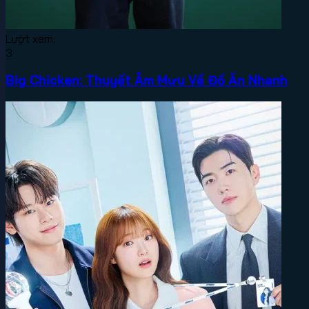
Lượt xem:
3
Big Chicken: Thuyết Âm Mưu Về Đồ Ăn Nhanh