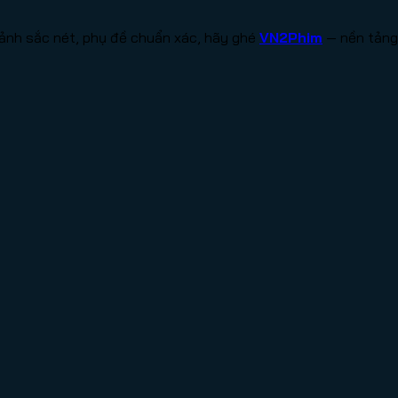
ảnh sắc nét, phụ đề chuẩn xác, hãy ghé
VN2Phim
— nền tảng 