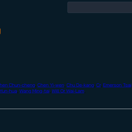
g
hen Chun-cheng
,
Chen Yi-wen
,
Chu De-kang
,
Cr
,
Emerson Tsai
 Yun-hua
,
Wang Ming-tai
,
Will Or Wai-Lam
,