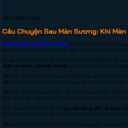
Rate this movie
Câu Chuyện Sau Màn Sương: Khi Màn 
Câu Chuyện Sau Màn Sương
mở ra bằng một cú sốc: ngườ
sướt mướt, không than vãn kéo dài — bộ phim chọn lối kể lạ
Cô gái không chỉ đi tìm lại thi thể anh trai, mà phải len lỏi
thân và thực tại khắc nghiệt
, giữa lòng tự trọng và nhữn
Đạo diễn Chen Yu-hsun không vội đẩy khán giả đến cao trà
vật chính trong một xã hội mà công lý đôi khi chỉ là khái niệm 
Dàn diễn viên trẻ đầy nội lực — 9m88, Bamboo Chen, Bella 
chân thực đến nghẹt thở. Không anh hùng hoàn hảo, chỉ có 
Sức nặng của bộ phim nằm ở
sự cân bằng tinh tế giữa ch
chỉ cho thấy một sự thật trần trụi: đôi khi tình yêu thương
Nếu bạn muốn một bộ phim khiến mình suy ngẫm lâu sau khi mà