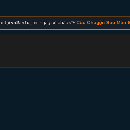
i tại
vn2.info
, tìm ngay cú pháp 👉
Câu Chuyện Sau Màn 