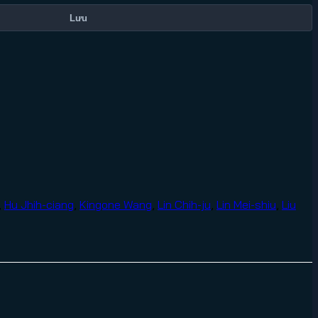
Lưu
,
Hu Jhih-ciang
,
Kingone Wang
,
Lin Chih-ju
,
Lin Mei-shiu
,
Liu