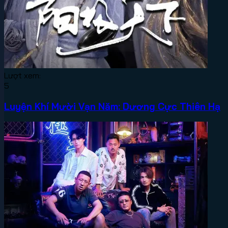
Lượt xem:
5
Luyện Khí Mười Vạn Năm: Dương Cực Thiên Hạ