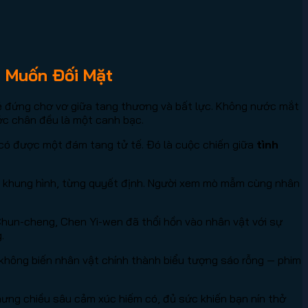
 Muốn Đối Mặt
trẻ đứng chơ vơ giữa tang thương và bất lực. Không nước mắt
ớc chân đều là một canh bạc.
nh có được một đám tang tử tế. Đó là cuộc chiến giữa
tình
g khung hình, từng quyết định. Người xem mò mẫm cùng nhân
Chun-cheng, Chen Yi-wen đã thổi hồn vào nhân vật với sự
.
, không biến nhân vật chính thành biểu tượng sáo rỗng — phim
hưng chiều sâu cảm xúc hiếm có, đủ sức khiến bạn nín thở