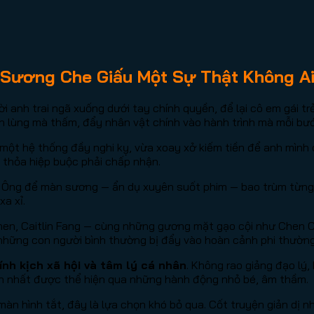
Sương Che Giấu Một Sự Thật Không Ai
i anh trai ngã xuống dưới tay chính quyền, để lại cô em gái 
nh lùng mà thấm, đẩy nhân vật chính vào hành trình mà mỗi bư
 qua một hệ thống đầy nghi kỵ, vừa xoay xở kiếm tiền để anh mì
g thỏa hiệp buộc phải chấp nhận.
o. Ông để màn sương — ẩn dụ xuyên suốt phim — bao trùm từn
xa xỉ.
Chen, Caitlin Fang — cùng những gương mặt gạo cội như Chen 
những con người bình thường bị đẩy vào hoàn cảnh phi thường
ính kịch xã hội và tâm lý cá nhân
. Không rao giảng đạo lý
 lớn nhất được thể hiện qua những hành động nhỏ bé, âm thầm.
n hình tắt, đây là lựa chọn khó bỏ qua. Cốt truyện giản dị n