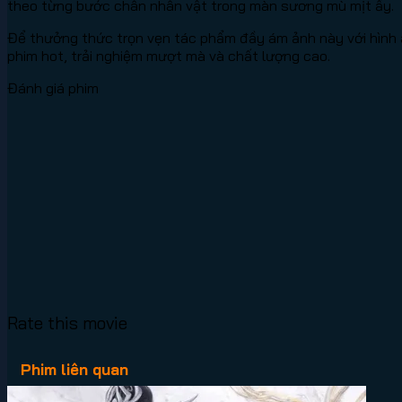
theo từng bước chân nhân vật trong màn sương mù mịt ấy.
Để thưởng thức trọn vẹn tác phẩm đầy ám ảnh này với hình 
phim hot, trải nghiệm mượt mà và chất lượng cao.
Đánh giá phim
Rate this movie
Phim liên quan