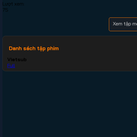
Lượt xem:
75
Xem tập mớ
Danh sách tập phim
Vietsub
Full