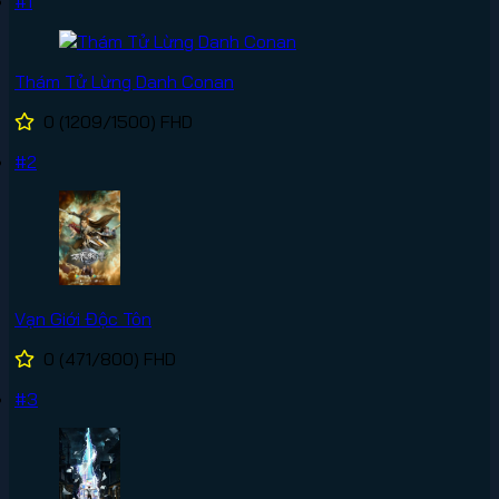
#1
Thám Tử Lừng Danh Conan
0
(1209/1500)
FHD
#2
Vạn Giới Độc Tôn
0
(471/800)
FHD
#3