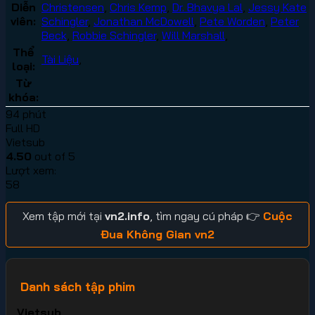
Diễn
Christensen
,
Chris Kemp
,
Dr. Bhavya Lal
,
Jessy Kate
viên:
Schingler
,
Jonathan McDowell
,
Pete Worden
,
Peter
Beck
,
Robbie Schingler
,
Will Marshall
,
Thể
Tài Liệu
,
loại:
Từ
khóa:
94 phút
Full HD
Vietsub
4.50
out of 5
Lượt xem:
58
Xem tập mới tại
vn2.info
, tìm ngay cú pháp 👉
Cuộc
Đua Không Gian vn2
Danh sách tập phim
Vietsub