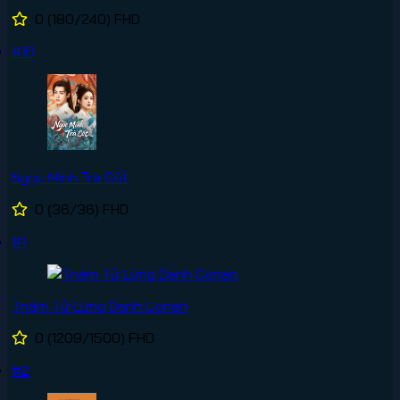
0
(180/240)
FHD
#10
Ngọc Minh Trà Cốt
0
(36/36)
FHD
#1
Thám Tử Lừng Danh Conan
0
(1209/1500)
FHD
#2