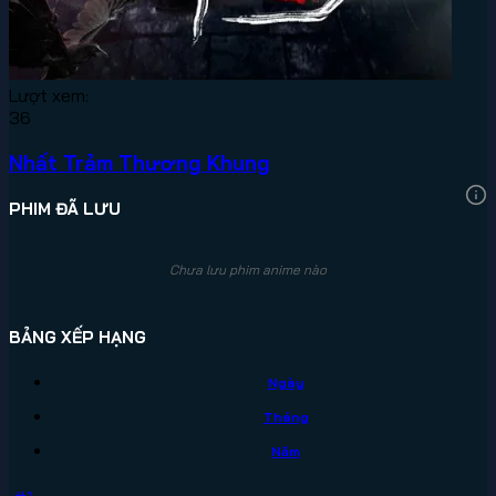
Lượt xem:
36
Nhất Trảm Thương Khung
PHIM ĐÃ LƯU
Chưa lưu phim anime nào
BẢNG XẾP HẠNG
Ngày
Tháng
Năm