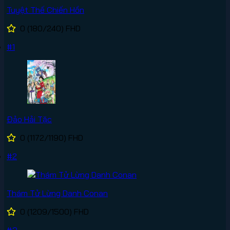
Tuyệt Thế Chiến Hồn
0
(180/240)
FHD
#1
Đảo Hải Tặc
0
(1172/1190)
FHD
#2
Thám Tử Lừng Danh Conan
0
(1209/1500)
FHD
#3