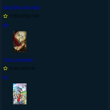
Nhất Niệm Vĩnh Hằng
0
(169/250)
FHD
#6
Thủy Long Ngâm
0
(40/40)
FHD
#7