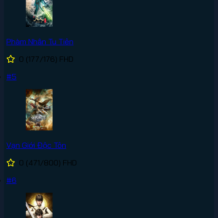
Phàm Nhân Tu Tiên
0
(177/176)
FHD
#5
Vạn Giới Độc Tôn
0
(471/800)
FHD
#6