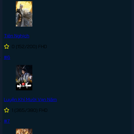
Tiên Nghịch
0
(152/200)
FHD
#6
Luyện Khí Mười Vạn Năm
1
(365/380)
FHD
#7