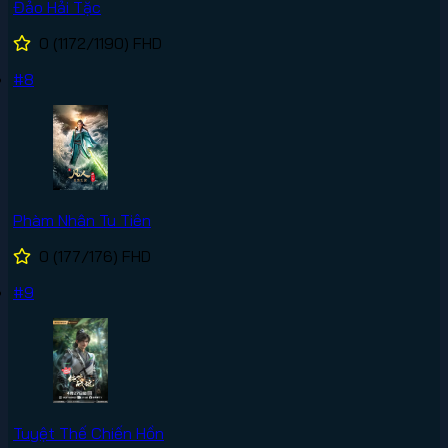
Đảo Hải Tặc
0
(1172/1190)
FHD
#8
Phàm Nhân Tu Tiên
0
(177/176)
FHD
#9
Tuyệt Thế Chiến Hồn