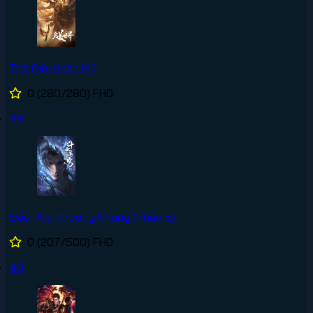
Thế Giới Hoàn Mỹ
0
(280/280)
FHD
#8
Đấu Phá Thương Khung (Phần 5)
0
(207/500)
FHD
#9