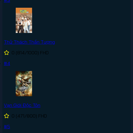
Thử Thách Thần Tượng
0
(814/1000)
FHD
#4
Vạn Giới Độc Tôn
0
(471/800)
FHD
#5