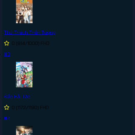
Thử Thách Thần Tượng
0
(814/1000)
FHD
#3
Đảo Hải Tặc
0
(1172/1190)
FHD
#4