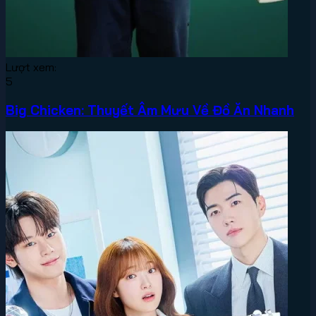
Lượt xem:
5
Big Chicken: Thuyết Âm Mưu Về Đồ Ăn Nhanh