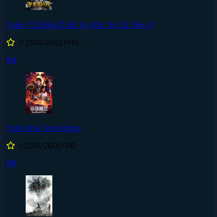
Thần Y Cổ Đại Ở Đô Thị (Đô Thị Cổ Tiên Y)
0
(200/200)
FHD
#4
Thôn Phệ Tinh Không
1
(235/280)
FHD
#5