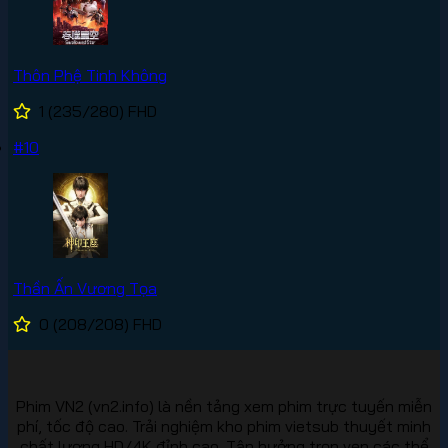
Thôn Phệ Tinh Không
1
(235/280)
FHD
#10
Thần Ấn Vương Tọa
0
(208/208)
FHD
Phim VN2 (vn2.info) là nền tảng xem phim trực tuyến miễn
phí, tốc độ cao. Trải nghiệm kho phim vietsub thuyết minh
chất lượng HD/4K đỉnh cao. Tận hưởng trọn vẹn các thể