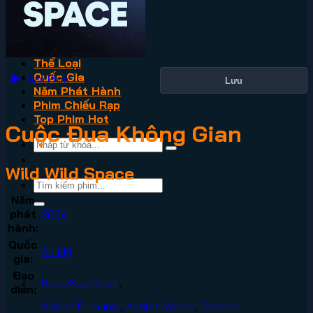
VN2
Phim Lẻ
Phim Bộ
Thể Loại
Quốc Gia
Xem Phim
Lưu
Năm Phát Hành
Phim Chiếu Rạp
Top Phim Hot
Cuộc Đua Không Gian
Wild Wild Space
Năm
phát
2024
hành:
Quốc
Âu Mỹ
gia:
Đạo
Ross Kauffman
,
diễn:
Allison Puccinia
,
Ashlee Vance
,
Carissa