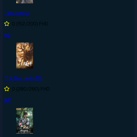
Tiên Nghịch
0
(152/200)
FHD
#9
Thế Giới Hoàn Mỹ
0
(280/280)
FHD
#10