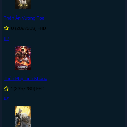
Thần Ấn Vương Tọa
0
(208/208)
FHD
#7
Thôn Phệ Tinh Không
1
(235/280)
FHD
#8