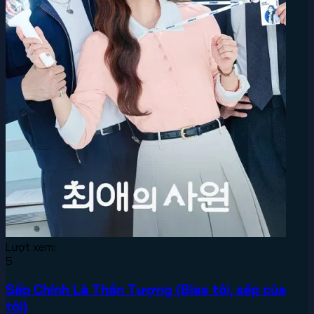
Lượt xem:
5
Sếp Chính Là Thần Tượng (Bias tôi, sếp của
tôi)