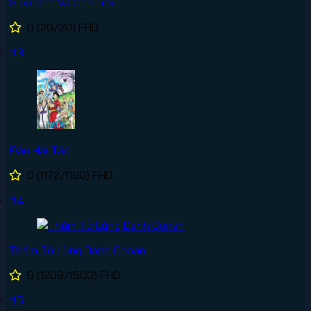
Giữa Cha Và Con Trai
0
(20/20)
FHD
#3
Đảo Hải Tặc
0
(1172/1190)
FHD
#4
Thám Tử Lừng Danh Conan
0
(1209/1500)
FHD
#5