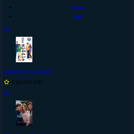
Tháng
Năm
#1
Gia đình Heck (Phần 1)
0
(24/24)
FHD
#2