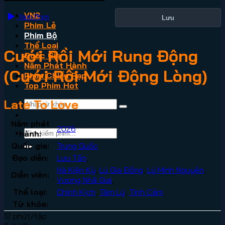
VN2
Xem Phim
Lưu
Phim Lẻ
Phim Bộ
Thể Loại
Cưới Rồi Mới Rung Động
Quốc Gia
Năm Phát Hành
(Cưới Rồi Mới Động Lòng)
Phim Chiếu Rạp
Top Phim Hot
Late To Love
Năm phát
2026
hành:
Quốc gia:
Trung Quốc
Đạo diễn:
Lưu Tấn
,
Hà Kiện Kỳ
,
Lý Gia Đồng
,
Lý Minh Nguyên
,
Diễn viên:
Vương Nhã Giai
,
Thể loại:
Chính Kịch
,
Tâm Lý
,
Tình Cảm
,
Từ khóa:
12 phút/tập