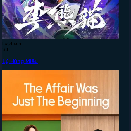
Lượt xem:
34
Lý Hùng Miêu