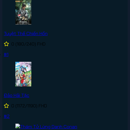
Tuyệt Thế Chiến Hồn
0
(180/240)
FHD
#1
Đảo Hải Tặc
0
(1172/1190)
FHD
#2