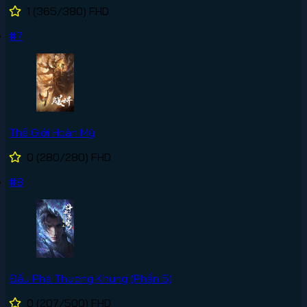
1
(365/380)
FHD
#7
Thế Giới Hoàn Mỹ
0
(280/280)
FHD
#8
Đấu Phá Thương Khung (Phần 5)
0
(207/500)
FHD