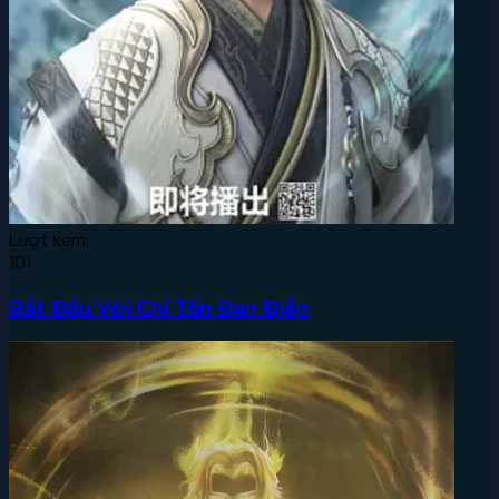
Lượt xem:
101
Bắt Đầu Với Chí Tôn Đan Điền