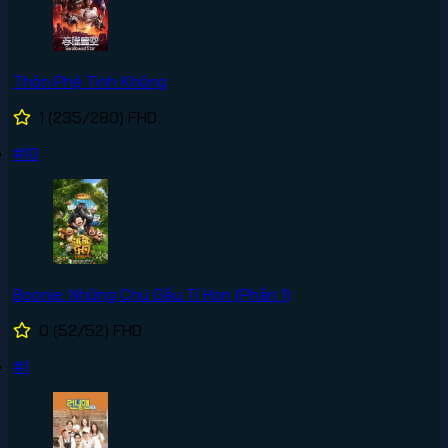
Thôn Phệ Tinh Không
1
(235/280)
FHD
#10
Boonie: Những Chú Gấu Tí Hon (Phần 1)
0
(52/52)
FHD
#1