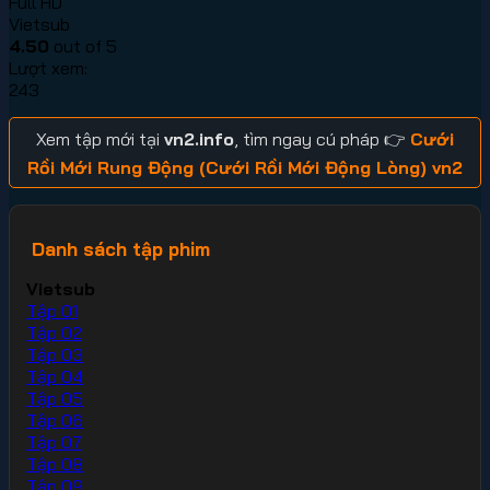
Full HD
Vietsub
4.50
out of 5
Lượt xem:
243
Xem tập mới tại
vn2.info
, tìm ngay cú pháp 👉
Cưới
Rồi Mới Rung Động (Cưới Rồi Mới Động Lòng) vn2
Danh sách tập phim
Vietsub
Tập 01
Tập 02
Tập 03
Tập 04
Tập 05
Tập 06
Tập 07
Tập 08
Tập 09