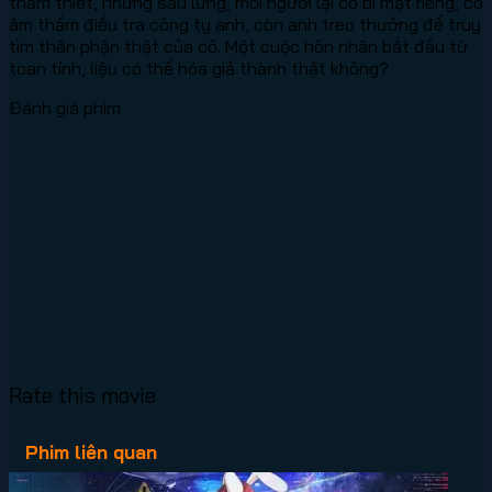
thắm thiết, nhưng sau lưng, mỗi người lại có bí mật riêng, cô
âm thầm điều tra công ty anh, còn anh treo thưởng để truy
tìm thân phận thật của cô. Một cuộc hôn nhân bắt đầu từ
toan tính, liệu có thể hóa giả thành thật không?
Đánh giá phim
Rate this movie
Phim liên quan