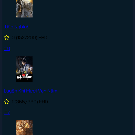
Tiên Nghịch
0
(152/200)
FHD
#6
Luyện Khí Mười Vạn Năm
1
(365/380)
FHD
#7