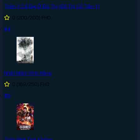
Thần Y Cổ Đại Ở Đô Thị (Đô Thị Cổ Tiên Y)
0
(200/200)
FHD
#4
Nhất Niệm Vĩnh Hằng
0
(169/250)
FHD
#5
Thôn Phệ Tinh Không