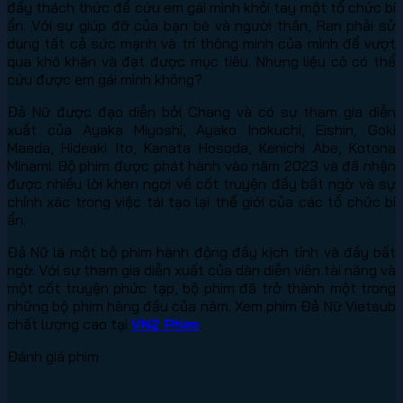
đầy thách thức để cứu em gái mình khỏi tay một tổ chức bí
ẩn. Với sự giúp đỡ của bạn bè và người thân, Ran phải sử
dụng tất cả sức mạnh và trí thông minh của mình để vượt
qua khó khăn và đạt được mục tiêu. Nhưng liệu cô có thể
cứu được em gái mình không?
Đả Nữ được đạo diễn bởi Chang và có sự tham gia diễn
xuất của Ayaka Miyoshi, Ayako Inokuchi, Eishin, Goki
Maeda, Hideaki Ito, Kanata Hosoda, Kenichi Abe, Kotona
Minami. Bộ phim được phát hành vào năm 2023 và đã nhận
được nhiều lời khen ngợi về cốt truyện đầy bất ngờ và sự
chính xác trong việc tái tạo lại thế giới của các tổ chức bí
ẩn.
Đả Nữ là một bộ phim hành động đầy kịch tính và đầy bất
ngờ. Với sự tham gia diễn xuất của dàn diễn viên tài năng và
một cốt truyện phức tạp, bộ phim đã trở thành một trong
những bộ phim hàng đầu của năm. Xem phim Đả Nữ Vietsub
chất lượng cao tại
VN2 Phim
.
Đánh giá phim