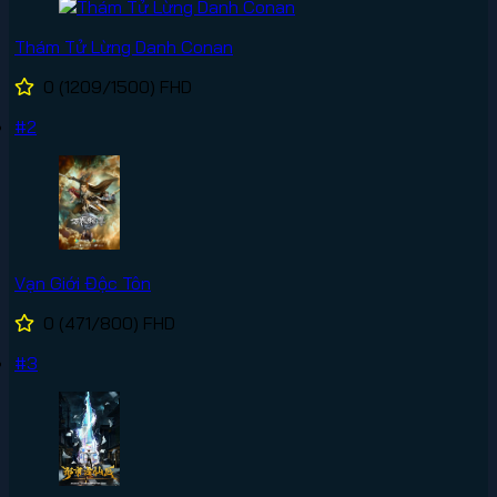
Thám Tử Lừng Danh Conan
0
(1209/1500)
FHD
#2
Vạn Giới Độc Tôn
0
(471/800)
FHD
#3