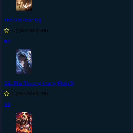
Thế Giới Hoàn Mỹ
0
(280/280)
FHD
#8
Đấu Phá Thương Khung (Phần 5)
0
(207/500)
FHD
#9