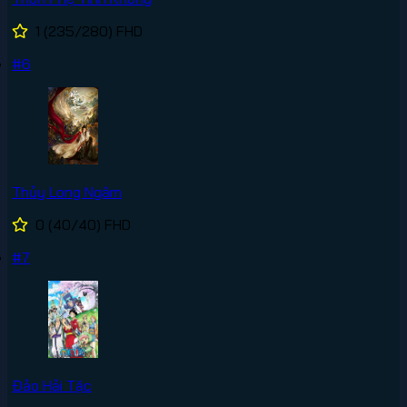
1
(235/280)
FHD
#6
Thủy Long Ngâm
0
(40/40)
FHD
#7
Đảo Hải Tặc