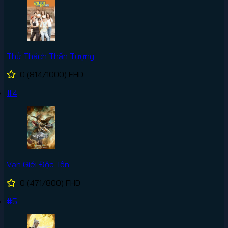
Thử Thách Thần Tượng
0
(814/1000)
FHD
#4
Vạn Giới Độc Tôn
0
(471/800)
FHD
#5