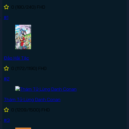
0
(180/240)
FHD
#1
Đảo Hải Tặc
0
(1172/1190)
FHD
#2
Thám Tử Lừng Danh Conan
0
(1209/1500)
FHD
#3