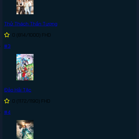
Thử Thách Thần Tượng
0
(814/1000)
FHD
#3
Đảo Hải Tặc
0
(1172/1190)
FHD
#4