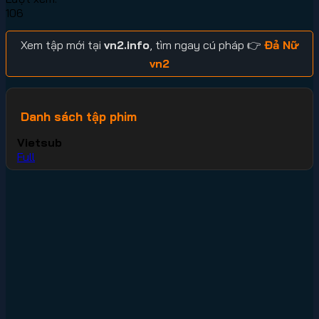
106
Xem tập mới tại
vn2.info
, tìm ngay cú pháp 👉
Đả Nữ
vn2
Danh sách tập phim
Vietsub
Full