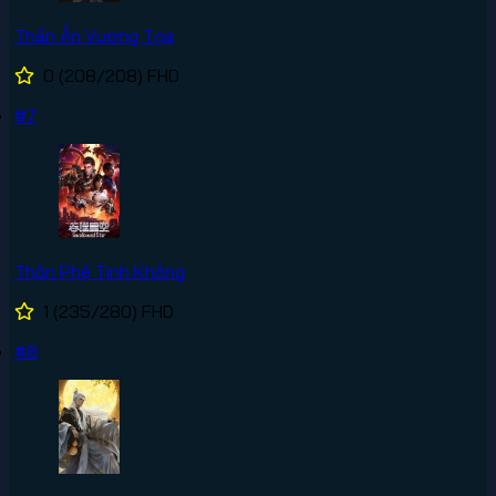
Thần Ấn Vương Tọa
0
(208/208)
FHD
#7
Thôn Phệ Tinh Không
1
(235/280)
FHD
#8