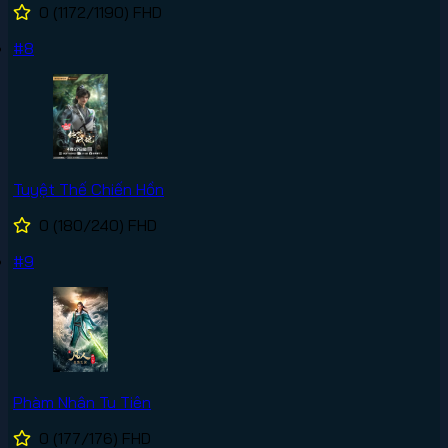
0
(1172/1190)
FHD
#8
Tuyệt Thế Chiến Hồn
0
(180/240)
FHD
#9
Phàm Nhân Tu Tiên
0
(177/176)
FHD