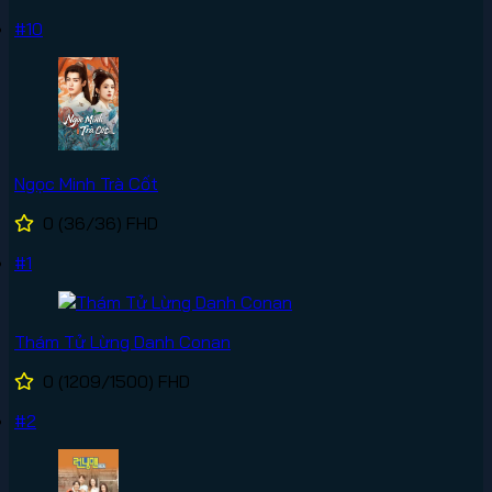
#10
Ngọc Minh Trà Cốt
0
(36/36)
FHD
#1
Thám Tử Lừng Danh Conan
0
(1209/1500)
FHD
#2