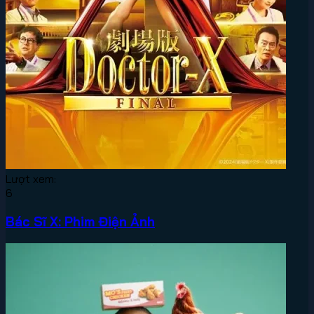
Lượt xem:
6
Bác Sĩ X: Phim Điện Ảnh