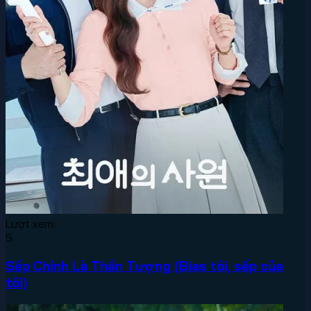
Lượt xem:
5
Sếp Chính Là Thần Tượng (Bias tôi, sếp của
tôi)