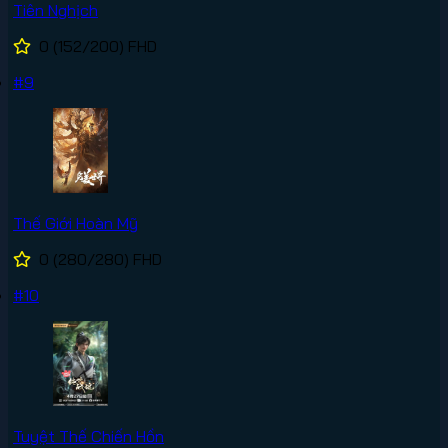
Tiên Nghịch
0
(152/200)
FHD
#9
Thế Giới Hoàn Mỹ
0
(280/280)
FHD
#10
Tuyệt Thế Chiến Hồn