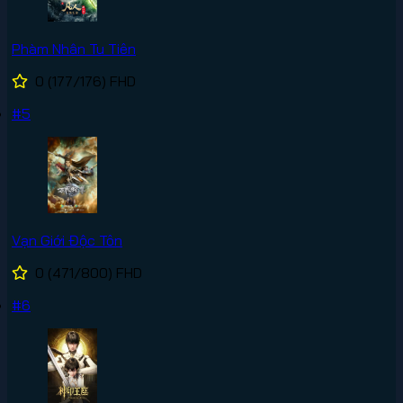
Phàm Nhân Tu Tiên
0
(177/176)
FHD
#5
Vạn Giới Độc Tôn
0
(471/800)
FHD
#6