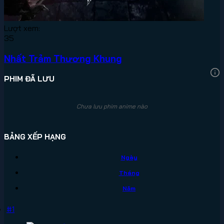
Lượt xem:
35
Nhất Trảm Thương Khung
PHIM ĐÃ LƯU
Chưa lưu phim anime nào
BẢNG XẾP HẠNG
Ngày
Tháng
Năm
#1