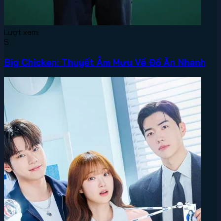
Lượt xem:
5
Big Chicken: Thuyết Âm Mưu Về Đồ Ăn Nhanh