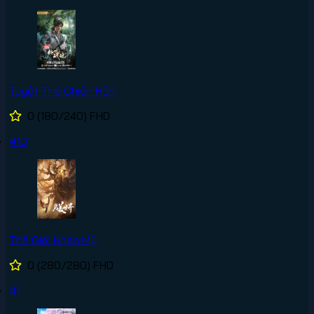
Tuyệt Thế Chiến Hồn
0
(180/240)
FHD
#10
Thế Giới Hoàn Mỹ
0
(280/280)
FHD
#1