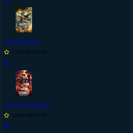
Vạn Giới Độc Tôn
0
(471/800)
FHD
#5
Thôn Phệ Tinh Không
1
(235/280)
FHD
#6