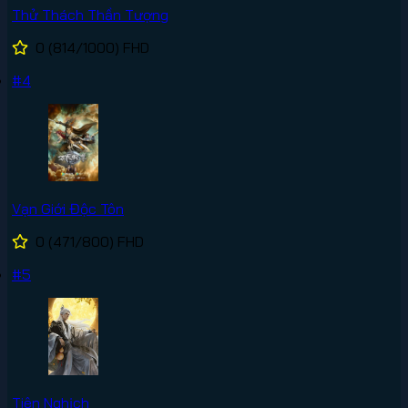
Thử Thách Thần Tượng
0
(814/1000)
FHD
#4
Vạn Giới Độc Tôn
0
(471/800)
FHD
#5
Tiên Nghịch