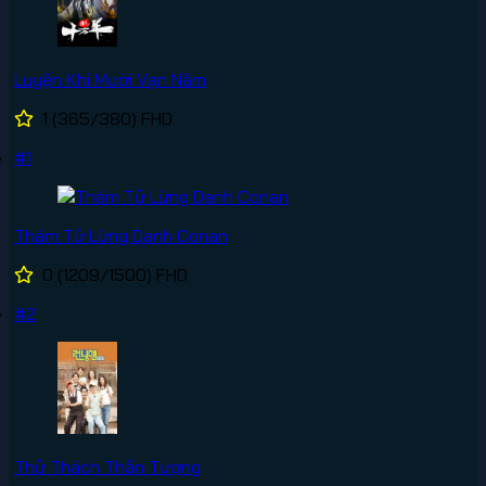
Luyện Khí Mười Vạn Năm
1
(365/380)
FHD
#1
Thám Tử Lừng Danh Conan
0
(1209/1500)
FHD
#2
Thử Thách Thần Tượng