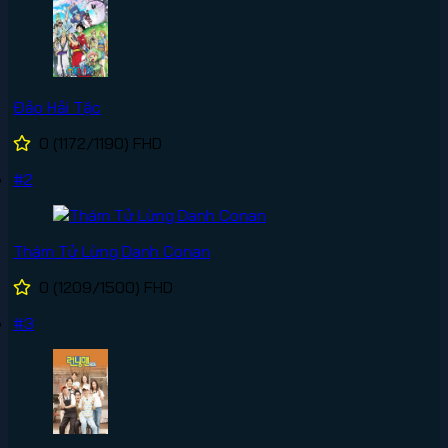
Đảo Hải Tặc
0
(1172/1190)
FHD
#2
Thám Tử Lừng Danh Conan
0
(1209/1500)
FHD
#3