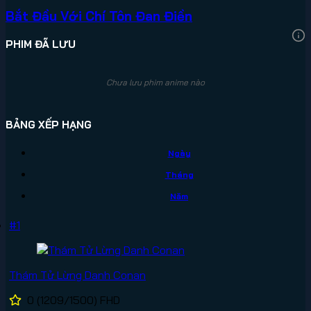
Bắt Đầu Với Chí Tôn Đan Điền
PHIM ĐÃ LƯU
Chưa lưu phim anime nào
BẢNG XẾP HẠNG
Ngày
Tháng
Năm
#1
Thám Tử Lừng Danh Conan
0
(1209/1500)
FHD