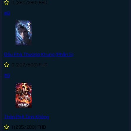
0
(280/280)
FHD
#8
Đấu Phá Thương Khung (Phần 5)
0
(207/500)
FHD
#9
Thôn Phệ Tinh Không
1
(235/280)
FHD