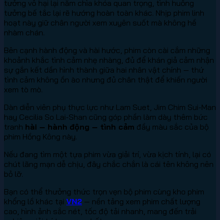
tưởng vô hại lại nắm chìa khóa quan trọng, tình huống
tưởng bế tắc lại rẽ hướng hoàn toàn khác. Nhịp phim linh
hoạt này giữ chân người xem xuyên suốt mà không hề
nhàm chán.
Bên cạnh hành động và hài hước, phim còn cài cắm những
khoảnh khắc tình cảm nhẹ nhàng, đủ để khán giả cảm nhận
sự gắn kết dần hình thành giữa hai nhân vật chính — thứ
tình cảm không ồn ào nhưng đủ chân thật để khiến người
xem tò mò.
Dàn diễn viên phụ thực lực như Lam Suet, Jim Chim Sui-Man
hay Cecilia So Lai-Shan cũng góp phần làm dày thêm bức
tranh
hài – hành động – tình cảm
đầy màu sắc của bộ
phim Hồng Kông này.
Nếu đang tìm một tựa phim vừa giải trí, vừa kịch tính, lại có
chút lãng mạn dễ chịu, đây chắc chắn là cái tên không nên
bỏ lỡ.
Bạn có thể thưởng thức trọn vẹn bộ phim cùng kho phim
khổng lồ khác tại
VN2
— nền tảng xem phim chất lượng
cao, hình ảnh sắc nét, tốc độ tải nhanh, mang đến trải