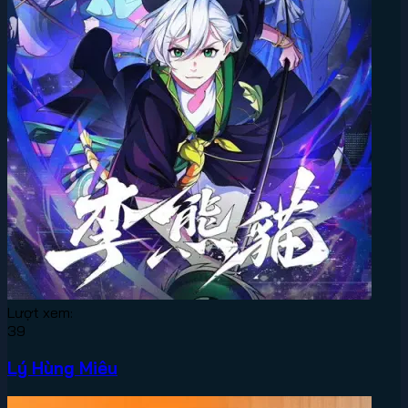
Lượt xem:
39
Lý Hùng Miêu