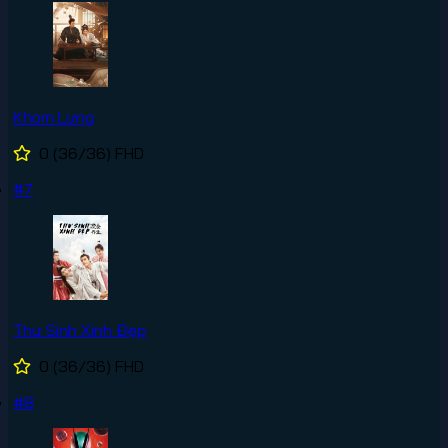
Khom Lưng
0
(36/36)
FHD
#7
Thư Sinh Xinh Đẹp
0
(36/36)
FHD
#8