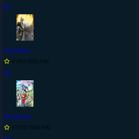
#2
Tiên Nghịch
0
(152/200)
FHD
#3
Đảo Hải Tặc
0
(1172/1190)
FHD
#4