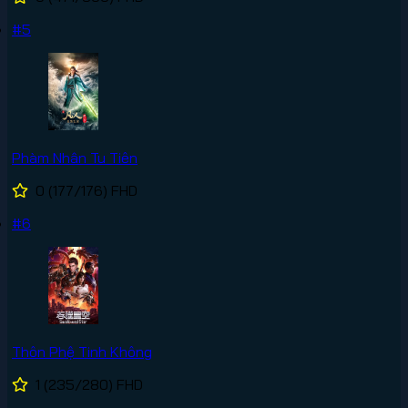
#5
Phàm Nhân Tu Tiên
0
(177/176)
FHD
#6
Thôn Phệ Tinh Không
1
(235/280)
FHD