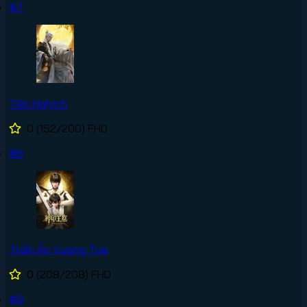
#7
Tiên Nghịch
0
(152/200)
FHD
#8
Thần Ấn Vương Tọa
0
(208/208)
FHD
#9