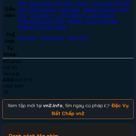
Man
,
Dayo Wong Chi-Wah
,
Garvin
,
Jazz Lam Tsz-Sin
,
Diễn
Jim Chim Sui-Man
,
Lam Suet
,
Lawrence Cheng Tan-
viên:
Shui
,
Lisa Cheng
,
Lo Hoi-Pang
,
Louis Cheung
,
Michael Hui Koon-Man
,
Miriam Yeung Chin-Wah
,
Steven Fung Min-Hang
,
Thể
Hài Hước
,
Hành Động
,
Tình Cảm
,
loại:
Từ
khóa:
100 phút
Full HD
Vietsub
4.50
out of 5
Lượt xem:
70
Xem tập mới tại
vn2.info
, tìm ngay cú pháp 👉
Đặc Vụ
Bất Chấp vn2
Danh sách tập phim