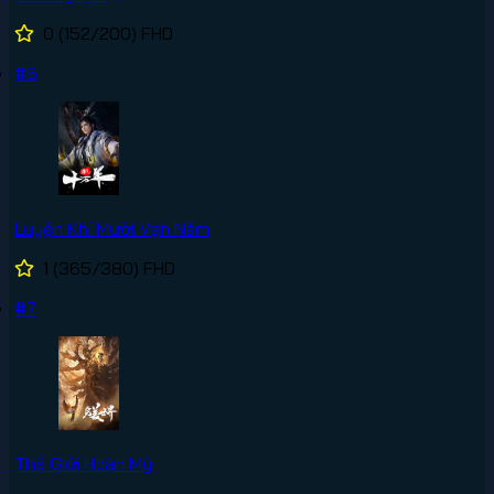
0
(152/200)
FHD
#6
Luyện Khí Mười Vạn Năm
1
(365/380)
FHD
#7
Thế Giới Hoàn Mỹ