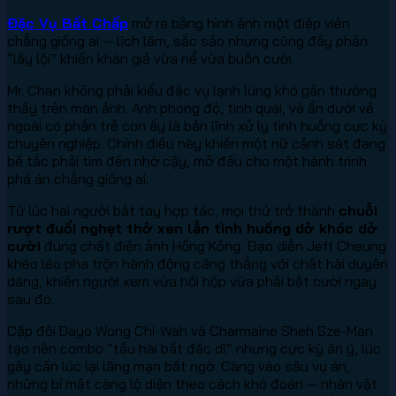
Đặc Vụ Bất Chấp
mở ra bằng hình ảnh một điệp viên
chẳng giống ai — lịch lãm, sắc sảo nhưng cũng đầy phần
“lầy lội” khiến khán giả vừa nể vừa buồn cười.
Mr. Chan không phải kiểu đặc vụ lạnh lùng khó gần thường
thấy trên màn ảnh. Anh phong độ, tinh quái, và ẩn dưới vẻ
ngoài có phần trẻ con ấy là bản lĩnh xử lý tình huống cực kỳ
chuyên nghiệp. Chính điều này khiến một nữ cảnh sát đang
bế tắc phải tìm đến nhờ cậy, mở đầu cho một hành trình
phá án chẳng giống ai.
Từ lúc hai người bắt tay hợp tác, mọi thứ trở thành
chuỗi
rượt đuổi nghẹt thở xen lẫn tình huống dở khóc dở
cười
đúng chất điện ảnh Hồng Kông. Đạo diễn Jeff Cheung
khéo léo pha trộn hành động căng thẳng với chất hài duyên
dáng, khiến người xem vừa hồi hộp vừa phải bật cười ngay
sau đó.
Cặp đôi Dayo Wong Chi-Wah và Charmaine Sheh Sze-Man
tạo nên combo “tấu hài bất đắc dĩ” nhưng cực kỳ ăn ý, lúc
gây cấn lúc lại lãng mạn bất ngờ. Càng vào sâu vụ án,
những bí mật càng lộ diện theo cách khó đoán — nhân vật