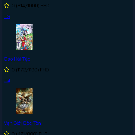
0
(814/1000)
FHD
#3
Đảo Hải Tặc
0
(1172/1190)
FHD
#4
Vạn Giới Độc Tôn
0
(471/800)
FHD