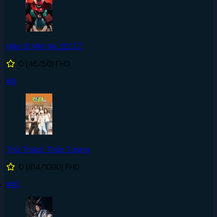
Hiệp Sĩ Mặt Nạ ZEZTZ
0
(46/50)
FHD
#9
Thử Thách Thần Tượng
0
(814/1000)
FHD
#10