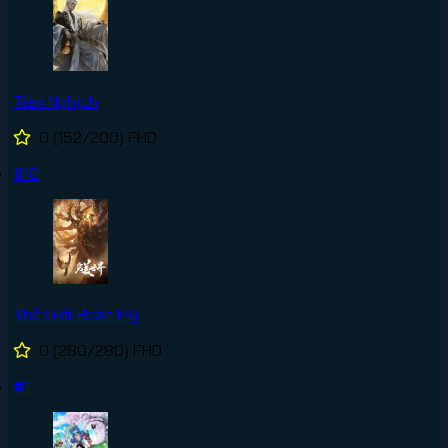
Tiên Nghịch
0
(152/200)
FHD
#10
Thế Giới Hoàn Mỹ
0
(280/280)
FHD
#1