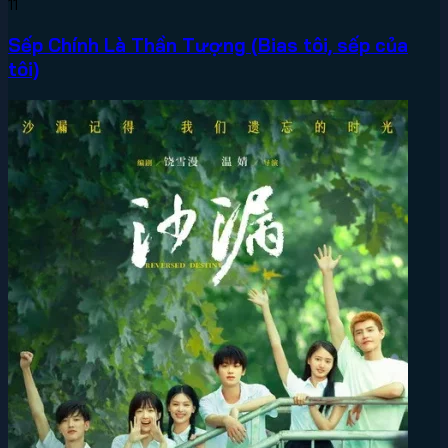
11
Sếp Chính Là Thần Tượng (Bias tôi, sếp của
tôi)