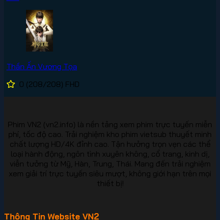
Thần Ấn Vương Tọa
0
(208/208)
FHD
Phim VN2 (vn2.info) là nền tảng xem phim trực tuyến miễn
phí, tốc độ cao. Trải nghiệm kho phim vietsub thuyết minh
chất lượng HD/4K đỉnh cao. Tận hưởng trọn vẹn các thể
loại hành động, ngôn tình xuyên không, cổ trang, kinh dị,
viễn tưởng từ Mỹ, Hàn, Trung, Thái. Mang đến trải nghiệm
xem giải trí trực tuyến siêu mượt, không giới hạn trên mọi
thiết bị!
Thông Tin Website VN2