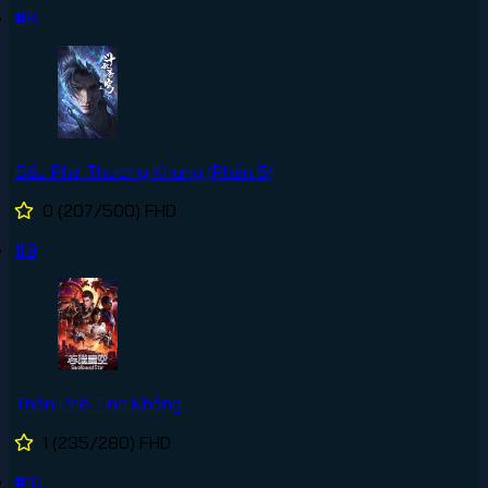
#8
Đấu Phá Thương Khung (Phần 5)
0
(207/500)
FHD
#9
Thôn Phệ Tinh Không
1
(235/280)
FHD
#10