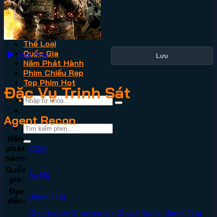
VN2
Phim Lẻ
Phim Bộ
Thể Loại
Quốc Gia
Xem Phim
Lưu
Năm Phát Hành
Phim Chiếu Rạp
Top Phim Hot
Đặc Vụ Trinh Sát
Agent Recon
Năm
phát
2025
hành:
Quốc
Âu Mỹ
gia:
Đạo
Derek Ting
,
diễn:
Christopher Showerman
,
Chuck Norris
,
Derek Ting
,