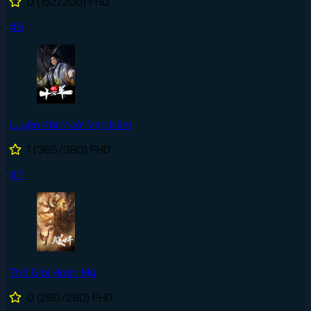
0
(152/200)
FHD
#6
Luyện Khí Mười Vạn Năm
1
(365/380)
FHD
#7
Thế Giới Hoàn Mỹ
0
(280/280)
FHD