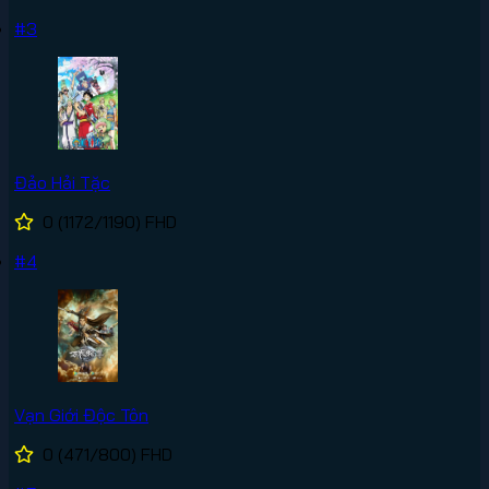
#3
Đảo Hải Tặc
0
(1172/1190)
FHD
#4
Vạn Giới Độc Tôn
0
(471/800)
FHD