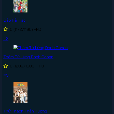
Đảo Hải Tặc
0
(1172/1190)
FHD
#2
Thám Tử Lừng Danh Conan
0
(1209/1500)
FHD
#3
Thử Thách Thần Tượng