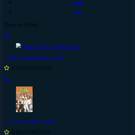
Tháng
Năm
Chưa có dữ liệu
#1
Thám Tử Lừng Danh Conan
0
(1209/1500)
FHD
#2
Thử Thách Thần Tượng
0
(814/1000)
FHD