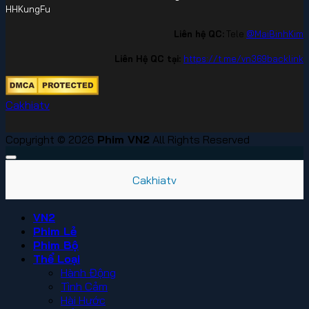
HHKungFu
Liên hệ QC:
Tele
@MaiBinhKim
Liên Hệ QC tại:
https://t.me/vn369backlink
Cakhiatv
Copyright © 2026
Phim VN2
All Rights Reserved
Cakhiatv
VN2
Phim Lẻ
Phim Bộ
Thể Loại
Hành Động
Tình Cảm
Hài Hước