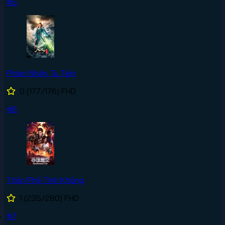
#5
Phàm Nhân Tu Tiên
0
(177/176)
FHD
#6
Thôn Phệ Tinh Không
1
(235/280)
FHD
#7