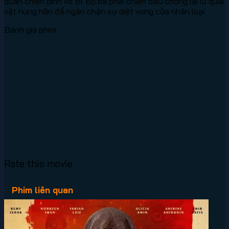
quân chiến binh vô tri. Bộ ba phải chiến đấu chống lại lũ quái
vật hung hãn để ngăn chặn sự diệt vong của nhân loại.
Đánh giá phim
Rate this movie
Phim liên quan