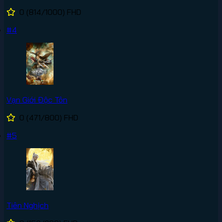
0
(814/1000)
FHD
#4
Vạn Giới Độc Tôn
0
(471/800)
FHD
#5
Tiên Nghịch