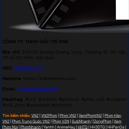
CÔNG TY TNHH GIẢI TRÍ VN2
Địa chỉ:
243/25 Đường Quang Trung, Phường 10, Gò Vấp,
TP. Hồ Chí Minh, Việt Nam
SĐT
:
0908.992.722
Website
: https://sakinasamo.com/
Email
:
vn2info@gmail.com
Hashtag
: #vn2 #vn2info #phimvn2 #phim_vn2 #vn2phim
#vn2_phim #subnhanh #phimmoi
Tìm kiếm nhiều:
VN2
|
VN2Phim
|
Phim VN2
|
XemPhimVN2
|
Phim Hàn
VN2
|
Phim Trung Quốc VN2
|
Phim V2N
|
SubNhanh
|
DongPhim
|
Xem
Phim Mới
|
PhimNhanh
| Yanhh | AnimeHay |
HHTQ
| HH3DTQ | HHPanDa |