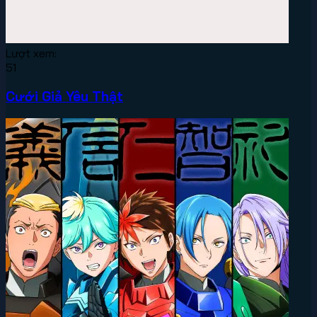
Lượt xem:
51
Cưới Giả Yêu Thật