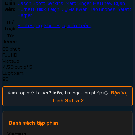
Diễn
Jason Scott Jenkins
,
Marc Singer
,
Matthew Ryan
viên:
Burnett
,
Nikki Leigh
,
Sylvia Kwan
,
Teo Briones
,
Yarett
Harper
,
Thể
Hành Động
,
Khoa Học
,
Viễn Tưởng
,
loại:
Từ
khóa:
85 phút
Full HD
Vietsub
4.50
out of 5
Lượt xem:
95
Xem tập mới tại
vn2.info
, tìm ngay cú pháp 👉
Đặc Vụ
Trinh Sát vn2
Danh sách tập phim
Vietsub