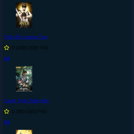
Thần Ấn Vương Tọa
0
(208/208)
FHD
#8
Tuyệt Thế Chiến Hồn
0
(180/240)
FHD
#9