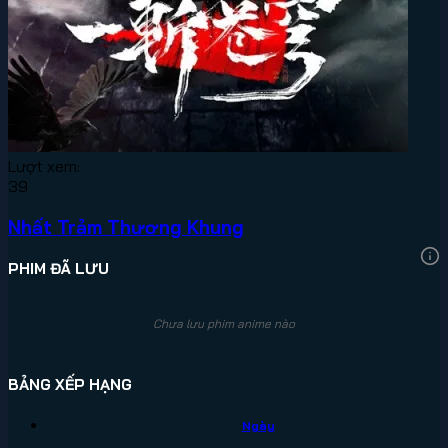
Lượt xem:
39
Nhất Trảm Thương Khung
PHIM ĐÃ LƯU
Chưa lưu phim anime nào
BẢNG XẾP HẠNG
Ngày