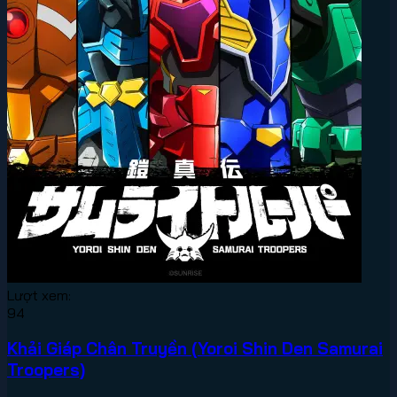
Lượt xem:
94
Khải Giáp Chân Truyền (Yoroi Shin Den Samurai
Troopers)