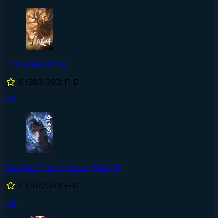
Thế Giới Hoàn Mỹ
0
(280/280)
FHD
#8
Đấu Phá Thương Khung (Phần 5)
0
(207/500)
FHD
#9