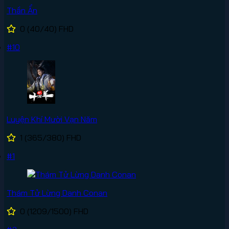
Thần Ẩn
0
(40/40)
FHD
#10
Luyện Khí Mười Vạn Năm
1
(365/380)
FHD
#1
Thám Tử Lừng Danh Conan
0
(1209/1500)
FHD