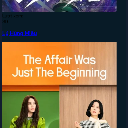
Lượt xem:
39
Lý Hùng Miêu