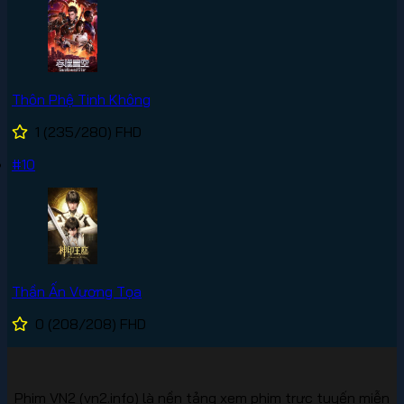
Thôn Phệ Tinh Không
1
(235/280)
FHD
#10
Thần Ấn Vương Tọa
0
(208/208)
FHD
Phim VN2 (vn2.info) là nền tảng xem phim trực tuyến miễn