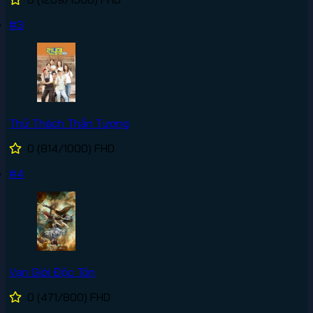
#3
Thử Thách Thần Tượng
0
(814/1000)
FHD
#4
Vạn Giới Độc Tôn
0
(471/800)
FHD