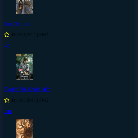
Tiên Nghịch
0
(152/200)
FHD
#9
Tuyệt Thế Chiến Hồn
0
(180/240)
FHD
#10