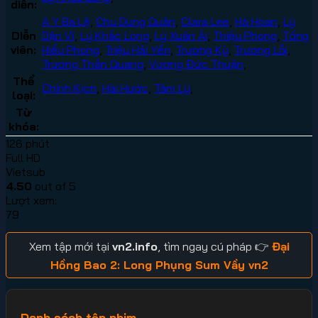
diễn:
A Y Ba Lệ
,
Chu Dung Quân
,
Clara Lee
,
Hà Hoan
,
Lý
Diễn
Dận Vĩ
,
Lý Khắc Long
,
Lý Xuân Ái
,
Thiệu Phong
,
Tống
viên:
Hiểu Phong
,
Triệu Hải Yến
,
Trương Kỳ
,
Trương Lỗi
,
Trương Thần Quang
,
Vương Đức Thuận
,
Thể
Chính Kịch
,
Hài Hước
,
Tâm Lý
,
loại:
Từ
khóa:
126 phút
Full HD
Vietsub
4.50
out of 5
Lượt xem:
79
Xem tập mới tại
vn2.info
, tìm ngay cú pháp 👉
Đại
Hồng Bao 2: Long Phụng Sum Vầy vn2
Danh sách tập phim