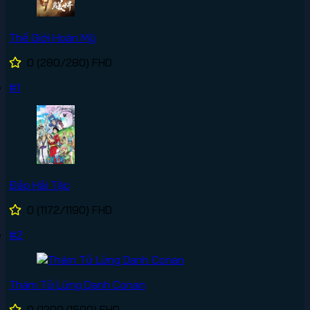
Thế Giới Hoàn Mỹ
0
(280/280)
FHD
#1
Đảo Hải Tặc
0
(1172/1190)
FHD
#2
Thám Tử Lừng Danh Conan
0
(1209/1500)
FHD