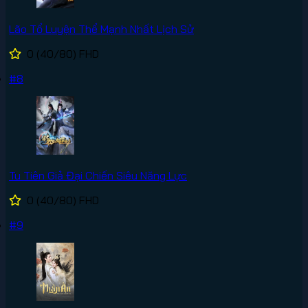
Lão Tổ Luyện Thể Mạnh Nhất Lịch Sử
0
(40/80)
FHD
#8
Tu Tiên Giả Đại Chiến Siêu Năng Lực
0
(40/80)
FHD
#9