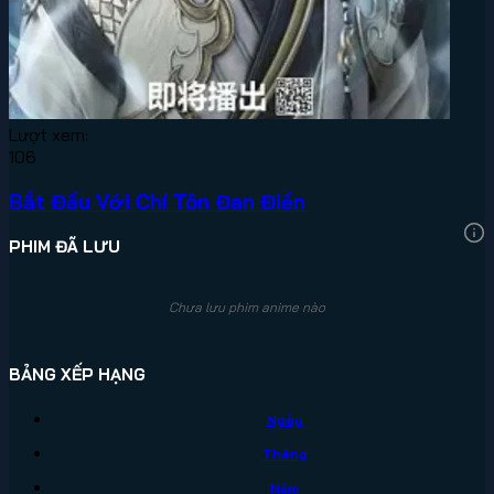
Lượt xem:
106
Bắt Đầu Với Chí Tôn Đan Điền
PHIM ĐÃ LƯU
Chưa lưu phim anime nào
BẢNG XẾP HẠNG
Ngày
Tháng
Năm