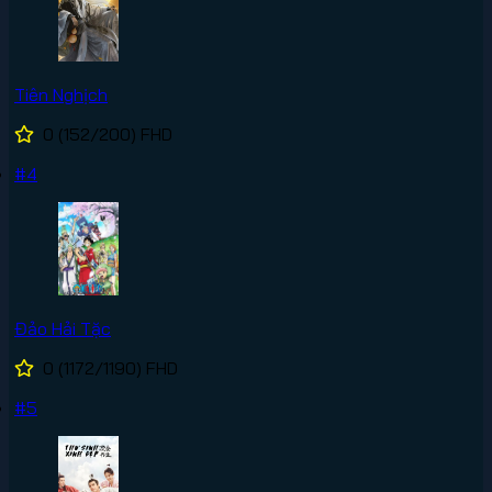
Tiên Nghịch
0
(152/200)
FHD
#4
Đảo Hải Tặc
0
(1172/1190)
FHD
#5