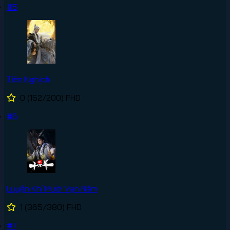
#5
Tiên Nghịch
0
(152/200)
FHD
#6
Luyện Khí Mười Vạn Năm
1
(365/380)
FHD
#7