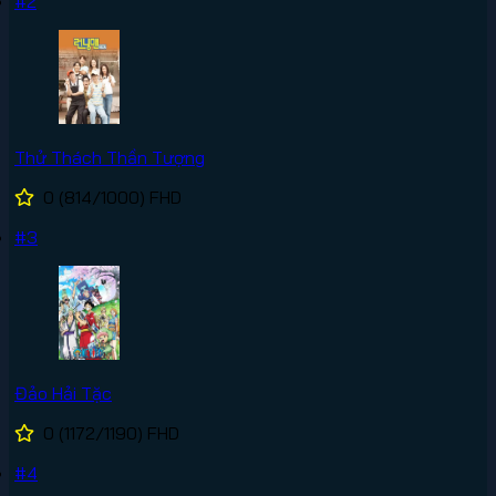
#2
Thử Thách Thần Tượng
0
(814/1000)
FHD
#3
Đảo Hải Tặc
0
(1172/1190)
FHD
#4