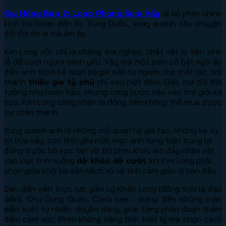
Đại Hồng Bao 2: Long Phụng Sum Vầy
là bộ phim chính
kịch hài hước đến từ Trung Quốc, xoay quanh câu chuyện
đổi đời éo le mà ấm áp.
Kim Long vốn chỉ là chàng trai nghèo, chật vật lo tiền sính
lễ để cưới người mình yêu. Vậy mà một biến cố bất ngờ ập
đến: anh thừa kế toàn bộ gia sản từ người cha thất lạc, trở
thành
thiếu gia tỷ phú
chỉ sau một đêm. Giấc mơ đổi đời
tưởng như hoàn hảo, nhưng càng bước sâu vào thế giới xa
hoa, Kim Long càng nhận ra đồng tiền không thể mua được
sự chân thành.
Xung quanh anh là những mối quan hệ giả tạo, những kẻ vụ
lợi bủa vây, còn tình yêu mộc mạc anh từng trân trọng lại
đứng trước bờ vực tan vỡ. Bộ phim khéo léo đẩy nhân vật
vào loạt tình huống
dở khóc dở cười
, khi Kim Long phải
chọn giữa khối tài sản kếch xù và tình cảm giản dị ban đầu.
Dàn diễn viên thực lực gồm Lý Khắc Long (đồng thời là đạo
diễn), Chu Dung Quân, Clara Lee… mang đến những màn
diễn xuất tự nhiên, duyên dáng, giúp từng phân đoạn thấm
đẫm cảm xúc. Phim không nặng tính triết lý mà chọn cách