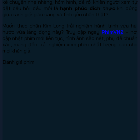
kể chuyện nhẹ nhàng, hóm hỉnh, để rồi khiến người xem tự
đặt câu hỏi: đâu mới là
hạnh phúc đích thực
khi đứng
giữa ranh giới giàu sang và tình yêu chân thật?
Muốn theo chân Kim Long trải nghiệm hành trình vừa hài
hước vừa lắng đọng này? Truy cập ngay
PhimVN2
– nơi
cập nhật phim mới liên tục, hình ảnh sắc nét, phụ đề chuẩn
xác, mang đến trải nghiệm xem phim chất lượng cao cho
mọi khán giả.
Đánh giá phim