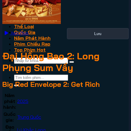
VN2
Phim Lẻ
Phim Bộ
Thể Loại
Quốc Gia
Xem Phim
Lưu
Năm Phát Hành
Phim Chiếu Rạp
Top Phim Hot
Đại Hồng Bao 2: Long
Phụng Sum Vầy
Big Red Envelope 2: Get Rich
Năm
phát
2025
hành:
Quốc
Trung Quốc
gia:
Đạo
Lý Khắc Long
,