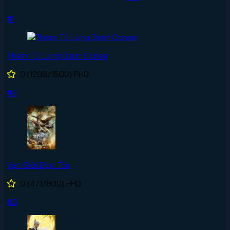
#1
Thám Tử Lừng Danh Conan
0
(1209/1500)
FHD
#2
Vạn Giới Độc Tôn
0
(471/800)
FHD
#3