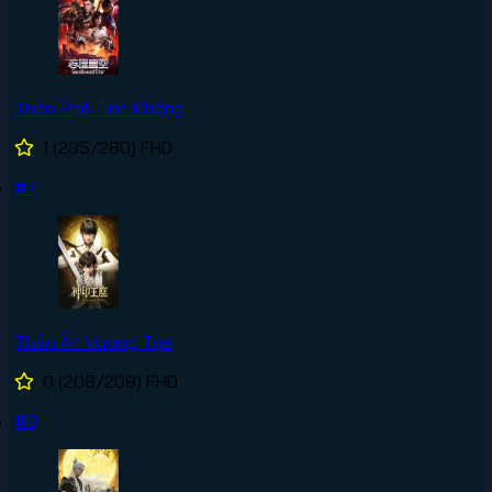
Thôn Phệ Tinh Không
1
(235/280)
FHD
#7
Thần Ấn Vương Tọa
0
(208/208)
FHD
#8