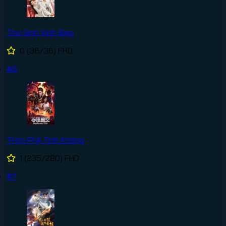
Thư Sinh Xinh Đẹp
0
(36/36)
FHD
#6
Thôn Phệ Tinh Không
1
(235/280)
FHD
#7