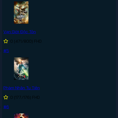
Vạn Giới Độc Tôn
0
(471/800)
FHD
#5
Phàm Nhân Tu Tiên
0
(177/176)
FHD
#6