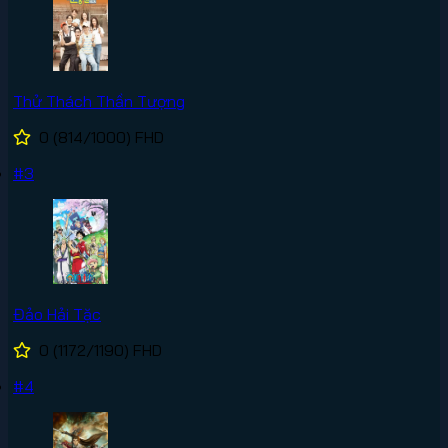
Thử Thách Thần Tượng
0
(814/1000)
FHD
#3
Đảo Hải Tặc
0
(1172/1190)
FHD
#4