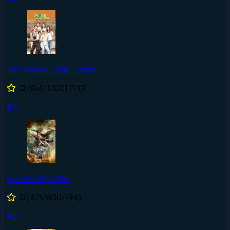
Thử Thách Thần Tượng
0
(814/1000)
FHD
#4
Vạn Giới Độc Tôn
0
(471/800)
FHD
#5