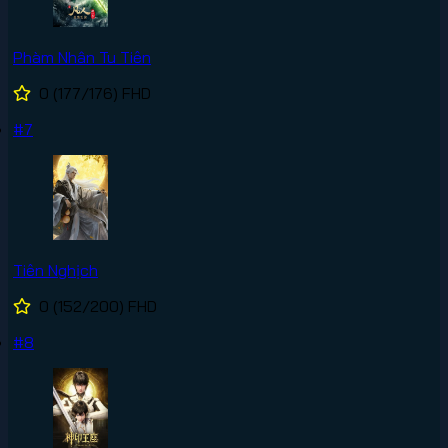
Phàm Nhân Tu Tiên
0
(177/176)
FHD
#7
Tiên Nghịch
0
(152/200)
FHD
#8