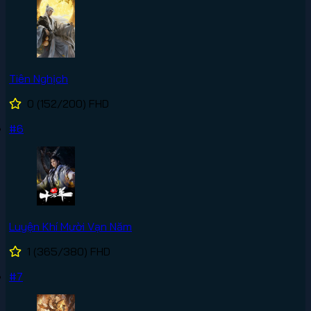
Tiên Nghịch
0
(152/200)
FHD
#6
Luyện Khí Mười Vạn Năm
1
(365/380)
FHD
#7