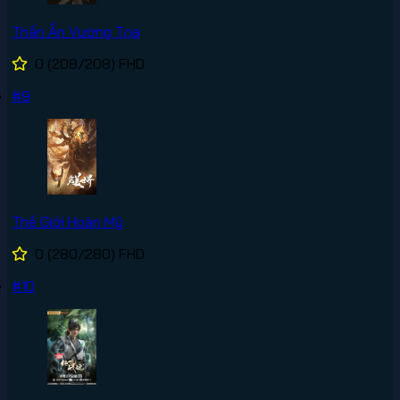
Thần Ấn Vương Tọa
0
(208/208)
FHD
#9
Thế Giới Hoàn Mỹ
0
(280/280)
FHD
#10