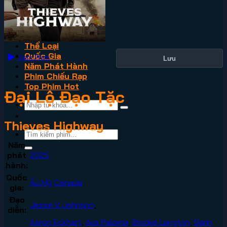
VN2
Phim Lẻ
Phim Bộ
Thể Loại
Quốc Gia
Xem Phim
Lưu
Năm Phát Hành
Phim Chiếu Rạp
Top Phim Hot
Đại Lộ Đạo Tặc
Thieves Highway
Năm
phát
2025
hành:
Quốc
Âu Mỹ
Canada
gia:
Đạo
Jesse V. Johnson
,
diễn:
Aaron Eckhart
,
Ava Paloma
,
Brooke Langton
,
Darin