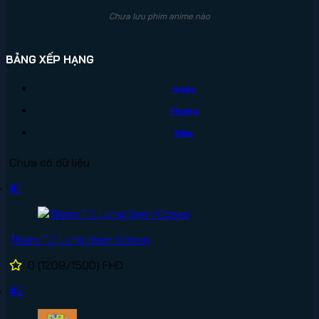
Chưa lưu phim anime nào
BẢNG XẾP HẠNG
Ngày
Tháng
Năm
Chưa có dữ liệu
#1
Thám Tử Lừng Danh Conan
0
(1209/1500)
FHD
#2