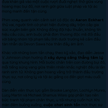
đưa khán giả vào một cuộc rượt đuổi nghẹt thở giữa vùng
hoang mạc bụi đỏ, nơi ranh giới giữa luật pháp và tội ác
mong manh đến tận cùng.
Phim xoay quanh viên cảnh sát cô độc do
Aaron Eckhart
thủ vai, người tình cờ phát hiện đường dây trộm cắp gia
súc xuyên biên giới. Không đồng đội hậu thuẫn, không tín
hiệu cầu cứu, anh buộc phải đơn thương độc mã đối đầu
với băng nhóm tội phạm liều lĩnh dưới trướng kẻ cầm đầu
tàn nhẫn do Devon Sawa hóa thân đầy ám ảnh.
Khác với những bom tấn chạy theo kỹ xảo, đạo diễn Jesse
V. Johnson chọn hướng đi
xây dựng căng thẳng tâm lý
qua từng khung hình. Mỗi bước chân trên con đường bụi đỏ,
mỗi tiếng súng vang giữa thiên nhiên khắc nghiệt đều là lằn
ranh sinh tử. Không gian hoang vắng trở thành đấu trường
thực sự, nơi công lý và tội ác giằng co đến giọt máu cuối
cùng.
Dàn diễn viên thực lực gồm Brooke Langton, Lochlyn Munro,
Lucy Martin và Michael Shamus Wiles góp phần tạo nên
bức tranh tội phạm chân thực, u tối nhưng cuốn hút. Khi
màn đêm buông xuống,
cuộc chơi sinh tồn
mới thực sự