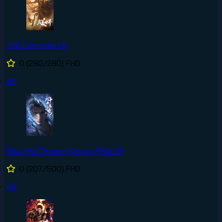
Thế Giới Hoàn Mỹ
0
(280/280)
FHD
#8
Đấu Phá Thương Khung (Phần 5)
0
(207/500)
FHD
#9