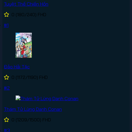
Tuyệt Thế Chiến Hồn
0
(180/240)
FHD
#1
Đảo Hải Tặc
0
(1172/1190)
FHD
#2
Thám Tử Lừng Danh Conan
0
(1209/1500)
FHD
#3