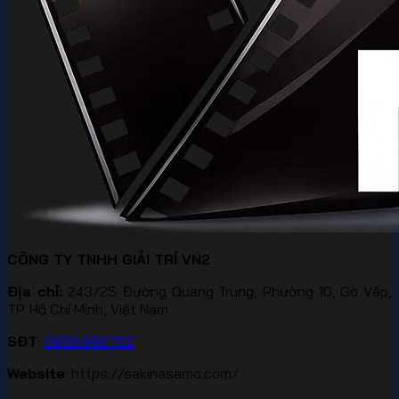
CÔNG TY TNHH GIẢI TRÍ VN2
Địa chỉ:
243/25 Đường Quang Trung, Phường 10, Gò Vấp,
TP. Hồ Chí Minh, Việt Nam
SĐT
:
0908.992.722
Website
: https://sakinasamo.com/