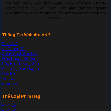
loại hành động, ngôn tình xuyên không, cổ trang, kinh dị,
viễn tưởng từ Mỹ, Hàn, Trung, Thái. Mang đến trải nghiệm
xem giải trí trực tuyến siêu mượt, không giới hạn trên mọi
thiết bị!
Thông Tin Website VN2
PhimVN2
Về Chúng Tôi
Chính Sách Bảo Mật
Điều Khoản Sử Dụng
Câu Hỏi Thường Gặp
Khiếu Nại Bản Quyền
Liên Hệ
Tin Tức
Sitemap
Thể Loại Phim Hay
Phim Lẻ
Phim Bộ