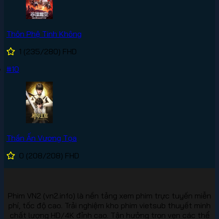
Thôn Phệ Tinh Không
1
(235/280)
FHD
#10
Thần Ấn Vương Tọa
0
(208/208)
FHD
Phim VN2 (vn2.info) là nền tảng xem phim trực tuyến miễn
phí, tốc độ cao. Trải nghiệm kho phim vietsub thuyết minh
chất lượng HD/4K đỉnh cao. Tận hưởng trọn vẹn các thể