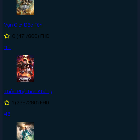
Vạn Giới Độc Tôn
0
(471/800)
FHD
#5
Thôn Phệ Tinh Không
1
(235/280)
FHD
#6