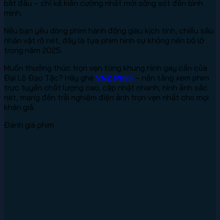
bắt đầu – chỉ kẻ kiên cường nhất mới sống sót đến bình
minh.
Nếu bạn yêu dòng phim hành động giàu kịch tính, chiều sâu
nhân vật rõ nét, đây là tựa phim hình sự không nên bỏ lỡ
trong năm 2025.
Muốn thưởng thức trọn vẹn từng khung hình gay cấn của
Đại Lộ Đạo Tặc? Hãy ghé
VN2 Phim
– nền tảng xem phim
trực tuyến chất lượng cao, cập nhật nhanh, hình ảnh sắc
nét, mang đến trải nghiệm điện ảnh trọn vẹn nhất cho mọi
khán giả.
Đánh giá phim