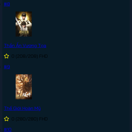
#8
Thần Ấn Vương Tọa
0
(208/208)
FHD
#9
Thế Giới Hoàn Mỹ
0
(280/280)
FHD
#10