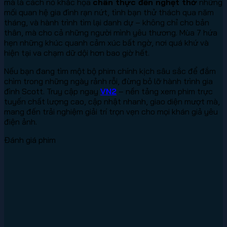
mà là cách nó khắc họa
chân thực đến nghẹt thở
những
mối quan hệ gia đình rạn nứt, tình bạn thử thách qua năm
tháng, và hành trình tìm lại danh dự – không chỉ cho bản
thân, mà cho cả những người mình yêu thương. Mùa 7 hứa
hẹn những khúc quanh cảm xúc bất ngờ, nơi quá khứ và
hiện tại va chạm dữ dội hơn bao giờ hết.
Nếu bạn đang tìm một bộ phim chính kịch sâu sắc để đắm
chìm trong những ngày rảnh rỗi, đừng bỏ lỡ hành trình gia
đình Scott. Truy cập ngay
VN2
– nền tảng xem phim trực
tuyến chất lượng cao, cập nhật nhanh, giao diện mượt mà,
mang đến trải nghiệm giải trí trọn vẹn cho mọi khán giả yêu
điện ảnh.
Đánh giá phim