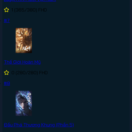
1
(365/380)
FHD
#7
Thế Giới Hoàn Mỹ
0
(280/280)
FHD
#8
Đấu Phá Thương Khung (Phần 5)