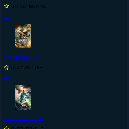
0
(1172/1190)
FHD
#4
Vạn Giới Độc Tôn
0
(471/800)
FHD
#5
Phàm Nhân Tu Tiên
0
(177/176)
FHD