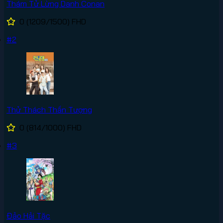
Thám Tử Lừng Danh Conan
0
(1209/1500)
FHD
#2
Thử Thách Thần Tượng
0
(814/1000)
FHD
#3
Đảo Hải Tặc