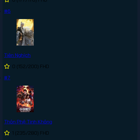
#6
Tiên Nghịch
0
(152/200)
FHD
#7
Thôn Phệ Tinh Không
1
(235/280)
FHD