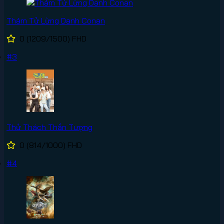
Thám Tử Lừng Danh Conan
0
(1209/1500)
FHD
#3
Thử Thách Thần Tượng
0
(814/1000)
FHD
#4