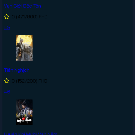
Vạn Giới Độc Tôn
0
(471/800)
FHD
#5
Tiên Nghịch
0
(152/200)
FHD
#6
Luyện Khí Mười Vạn Năm