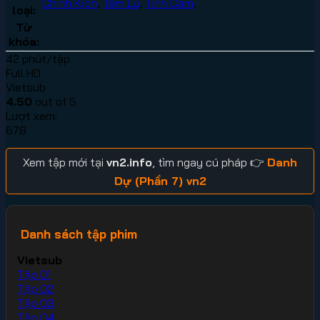
Chính Kịch
,
Tâm Lý
,
Tình Cảm
,
loại:
Từ
khóa:
42 phút/tập
Full HD
Vietsub
4.50
out of 5
Lượt xem:
678
Xem tập mới tại
vn2.info
, tìm ngay cú pháp 👉
Danh
Dự (Phần 7) vn2
Danh sách tập phim
Vietsub
Tập 01
Tập 02
Tập 03
Tập 04