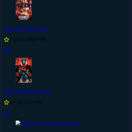
Thôn Phệ Tinh Không
1
(235/280)
FHD
#10
Hiệp Sĩ Mặt Nạ ZEZTZ
0
(46/50)
FHD
#1