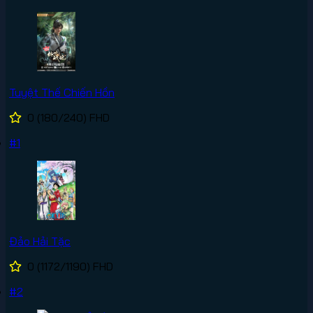
Tuyệt Thế Chiến Hồn
0
(180/240)
FHD
#1
Đảo Hải Tặc
0
(1172/1190)
FHD
#2