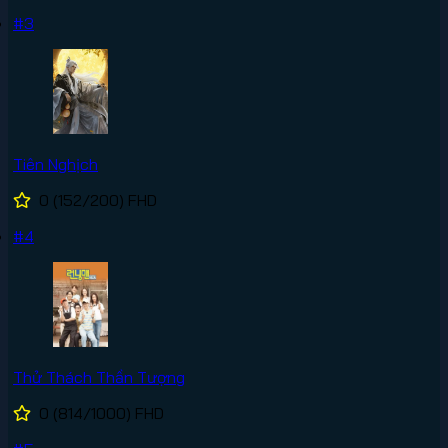
#3
Tiên Nghịch
0
(152/200)
FHD
#4
Thử Thách Thần Tượng
0
(814/1000)
FHD