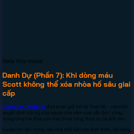
Rate this movie
Danh Dự (Phần 7): Khi dòng máu
Scott không thể xóa nhòa hố sâu giai
cấp
Danh Dự (Phần 7)
đưa khán giả trở lại Tree Hill – nơi một
quyết định ích kỷ của người cha năm xưa vẫn âm ỉ cháy
trong lòng hai đứa con trai chưa từng thực sự là anh em.
Lucas lớn lên trong căn nhà nhỏ bên mẹ đơn thân, tài năng