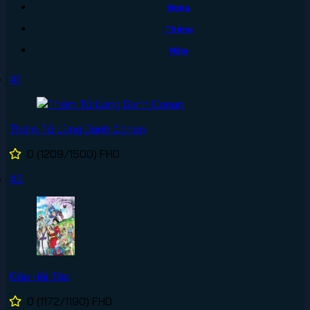
Ngày
Tháng
Năm
#1
Thám Tử Lừng Danh Conan
0
(1209/1500)
FHD
#2
Đảo Hải Tặc
0
(1172/1190)
FHD