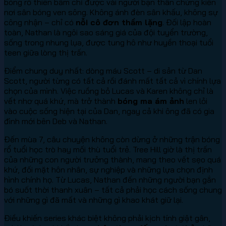
bóng rổ thiên bẩm chỉ được vài người bạn thân chứng kiến
nơi sân bóng ven sông. Không ánh đèn sân khấu, không sự
công nhận – chỉ có
nỗi cô đơn thầm lặng
. Đối lập hoàn
toàn, Nathan là ngôi sao sáng giá của đội tuyển trường,
sống trong nhung lụa, được tung hô như huyền thoại tuổi
teen giữa lòng thị trấn.
Điểm chung duy nhất: dòng máu Scott – di sản từ Dan
Scott, người từng có tất cả rồi đánh mất tất cả vì chính lựa
chọn của mình. Việc ruồng bỏ Lucas và Karen không chỉ là
vết nhơ quá khứ, mà trở thành
bóng ma ám ảnh
len lỏi
vào cuộc sống hiện tại của Dan, ngay cả khi ông đã có gia
đình mới bên Deb và Nathan.
Đến mùa 7, câu chuyện không còn dừng ở những trận bóng
rổ tuổi học trò hay mối thù tuổi trẻ. Tree Hill giờ là thị trấn
của những con người trưởng thành, mang theo vết sẹo quá
khứ, đối mặt hôn nhân, sự nghiệp và những lựa chọn định
hình chính họ. Từ Lucas, Nathan đến những người bạn gắn
bó suốt thời thanh xuân – tất cả phải học cách sống chung
với những gì đã mất và những gì khao khát giữ lại.
Điều khiến series khác biệt không phải kịch tính giật gân,