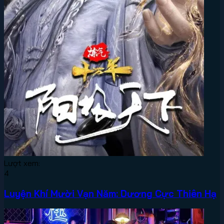
Lượt xem:
4
Luyện Khí Mười Vạn Năm: Dương Cực Thiên Hạ