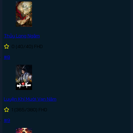
Thủy Long Ngâm
0
(40/40)
FHD
#8
Luyện Khí Mười Vạn Năm
1
(365/380)
FHD
#9