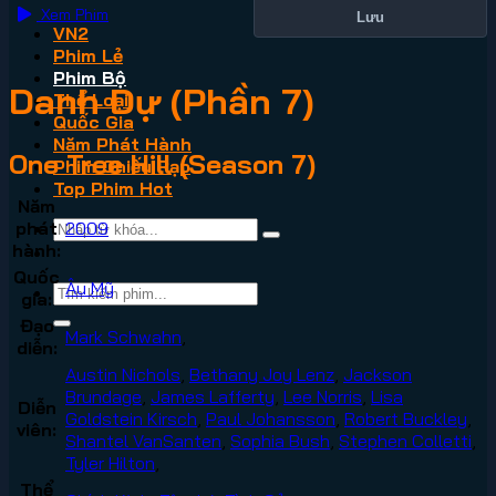
Xem Phim
Lưu
VN2
Phim Lẻ
Phim Bộ
Danh Dự (Phần 7)
Thể Loại
Quốc Gia
Năm Phát Hành
One Tree Hill (Season 7)
Phim Chiếu Rạp
Top Phim Hot
Năm
phát
2009
hành:
Quốc
Âu Mỹ
gia:
Đạo
Mark Schwahn
,
diễn:
Austin Nichols
,
Bethany Joy Lenz
,
Jackson
Brundage
,
James Lafferty
,
Lee Norris
,
Lisa
Diễn
Goldstein Kirsch
,
Paul Johansson
,
Robert Buckley
,
viên:
Shantel VanSanten
,
Sophia Bush
,
Stephen Colletti
,
Tyler Hilton
,
Thể