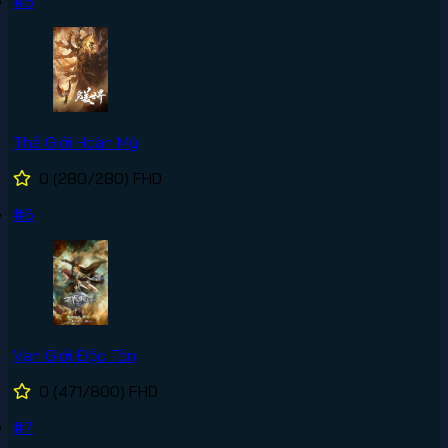
#5
Thế Giới Hoàn Mỹ
0
(280/280)
FHD
#6
Vạn Giới Độc Tôn
0
(471/800)
FHD
#7