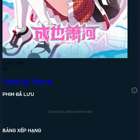
Lượt xem:
10
Thành Dã Tiêu Hà
PHIM ĐÃ LƯU
Chưa lưu phim anime nào
BẢNG XẾP HẠNG