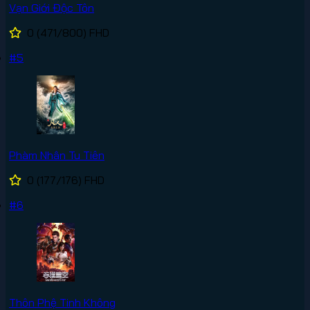
Vạn Giới Độc Tôn
0
(471/800)
FHD
#5
Phàm Nhân Tu Tiên
0
(177/176)
FHD
#6
Thôn Phệ Tinh Không