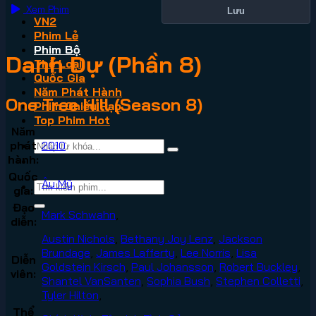
Xem Phim
Lưu
VN2
Phim Lẻ
Phim Bộ
Danh Dự (Phần 8)
Thể Loại
Quốc Gia
Năm Phát Hành
One Tree Hill (Season 8)
Phim Chiếu Rạp
Top Phim Hot
Năm
phát
2010
hành:
Quốc
Âu Mỹ
gia:
Đạo
Mark Schwahn
,
diễn:
Austin Nichols
,
Bethany Joy Lenz
,
Jackson
Brundage
,
James Lafferty
,
Lee Norris
,
Lisa
Diễn
Goldstein Kirsch
,
Paul Johansson
,
Robert Buckley
,
viên:
Shantel VanSanten
,
Sophia Bush
,
Stephen Colletti
,
Tyler Hilton
,
Thể