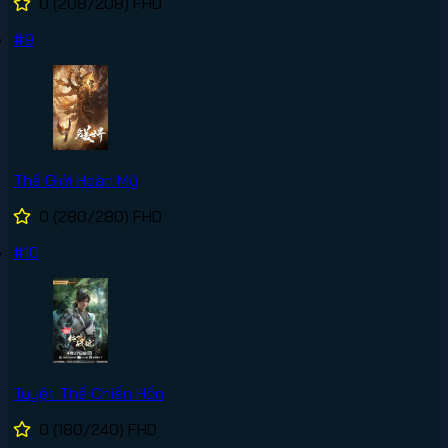
0
(208/208)
FHD
#9
Thế Giới Hoàn Mỹ
0
(280/280)
FHD
#10
Tuyệt Thế Chiến Hồn
0
(180/240)
FHD