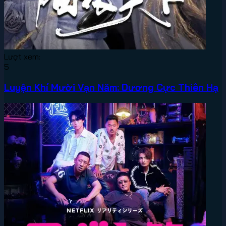
Lượt xem:
5
Luyện Khí Mười Vạn Năm: Dương Cực Thiên Hạ