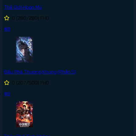
Thế Giới Hoàn Mỹ
0
(280/280)
FHD
#8
Đấu Phá Thương Khung (Phần 5)
0
(207/500)
FHD
#9