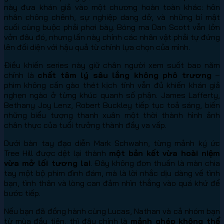
này đưa khán giả vào một chương hoàn toàn khác: hôn
nhân chông chênh, sự nghiệp dang dở, và những bí mật
cuối cùng buộc phải phơi bày. Bóng ma Dan Scott vẫn lởn
vởn đâu đó, nhưng lần này chính các nhân vật phải tự đứng
lên đối diện với hậu quả từ chính lựa chọn của mình.
Điều khiến series này giữ chân người xem suốt bao năm
chính là
chất tâm lý sâu lắng không phô trương
–
phim không cần gào thét kịch tính vẫn đủ khiến khán giả
nghẹn ngào ở từng khúc quanh số phận. James Lafferty,
Bethany Joy Lenz, Robert Buckley tiếp tục toả sáng, biến
những biểu tượng thanh xuân một thời thành hình ảnh
chân thực của tuổi trưởng thành đầy va vấp.
Dưới bàn tay đạo diễn Mark Schwahn, từng mảnh ký ức
Tree Hill được dệt lại thành
một bản kết vừa hoài niệm
vừa mở lối tương lai
. Đây không đơn thuần là màn chia
tay một bộ phim đình đám, mà là lời nhắc dịu dàng về tình
bạn, tình thân và lòng can đảm nhìn thẳng vào quá khứ để
bước tiếp.
Nếu bạn đã đồng hành cùng Lucas, Nathan và cả nhóm bạn
từ mùa đầu tiên, thì đây chính là
mảnh ghép không thể