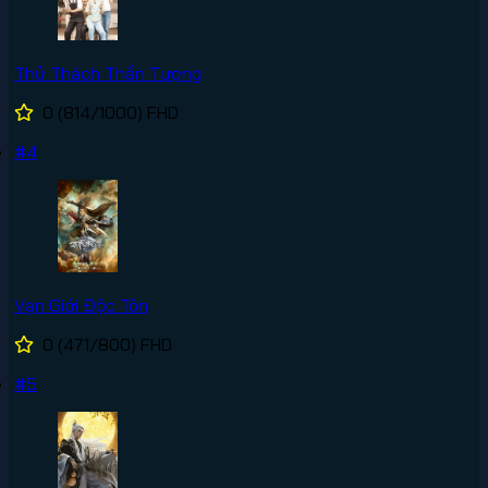
Thử Thách Thần Tượng
0
(814/1000)
FHD
#4
Vạn Giới Độc Tôn
0
(471/800)
FHD
#5