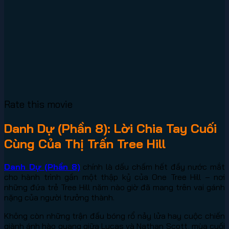
Rate this movie
Danh Dự (Phần 8): Lời Chia Tay Cuối
Cùng Của Thị Trấn Tree Hill
Danh Dự (Phần 8)
chính là dấu chấm hết đầy nước mắt
cho hành trình gần một thập kỷ của One Tree Hill – nơi
những đứa trẻ Tree Hill năm nào giờ đã mang trên vai gánh
nặng của người trưởng thành.
Không còn những trận đấu bóng rổ nảy lửa hay cuộc chiến
giành ánh hào quang giữa Lucas và Nathan Scott, mùa cuối