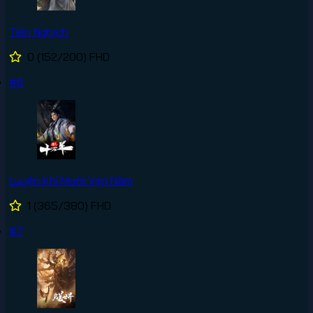
Tiên Nghịch
0
(152/200)
FHD
#6
Luyện Khí Mười Vạn Năm
1
(365/380)
FHD
#7