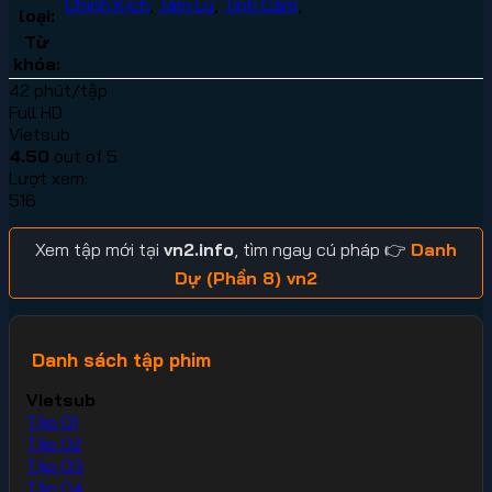
Chính Kịch
,
Tâm Lý
,
Tình Cảm
,
loại:
Từ
khóa:
42 phút/tập
Full HD
Vietsub
4.50
out of 5
Lượt xem:
516
Xem tập mới tại
vn2.info
, tìm ngay cú pháp 👉
Danh
Dự (Phần 8) vn2
Danh sách tập phim
Vietsub
Tập 01
Tập 02
Tập 03
Tập 04