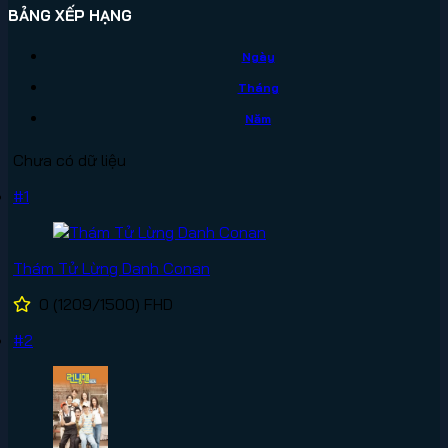
BẢNG XẾP HẠNG
Ngày
Tháng
Năm
Chưa có dữ liệu
#1
Thám Tử Lừng Danh Conan
0
(1209/1500)
FHD
#2