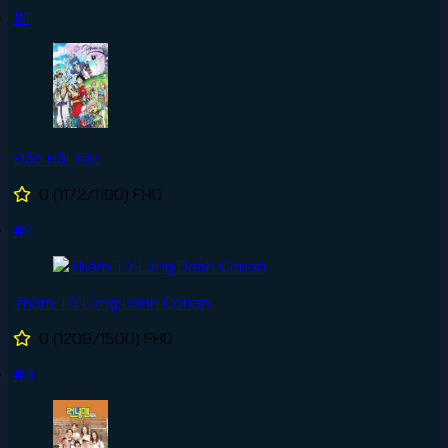
#1
Đảo Hải Tặc
0
(1172/1190)
FHD
#2
Thám Tử Lừng Danh Conan
0
(1209/1500)
FHD
#3