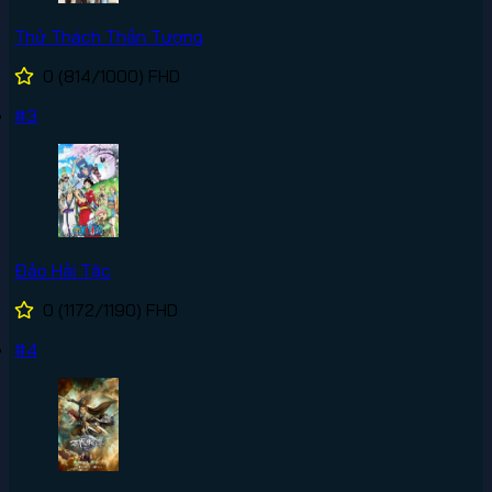
Thử Thách Thần Tượng
0
(814/1000)
FHD
#3
Đảo Hải Tặc
0
(1172/1190)
FHD
#4