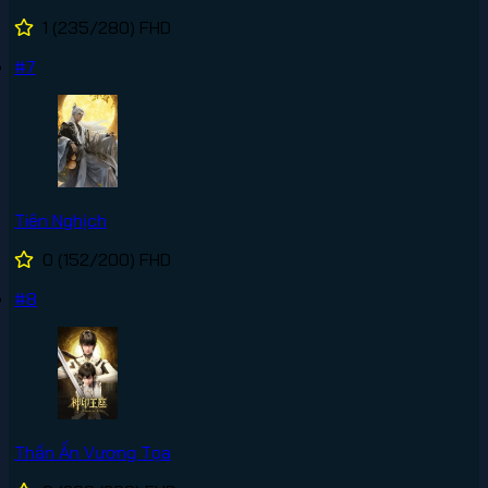
1
(235/280)
FHD
#7
Tiên Nghịch
0
(152/200)
FHD
#8
Thần Ấn Vương Tọa