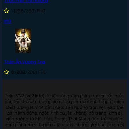
Thôn Phệ Tinh Không
1
(235/280)
FHD
#10
Thần Ấn Vương Tọa
0
(208/208)
FHD
Phim VN2 (vn2.info) là nền tảng xem phim trực tuyến miễn
phí, tốc độ cao. Trải nghiệm kho phim vietsub thuyết minh
chất lượng HD/4K đỉnh cao. Tận hưởng trọn vẹn các thể
loại hành động, ngôn tình xuyên không, cổ trang, kinh dị,
viễn tưởng từ Mỹ, Hàn, Trung, Thái. Mang đến trải nghiệm
xem giải trí trực tuyến siêu mượt, không giới hạn trên mọi