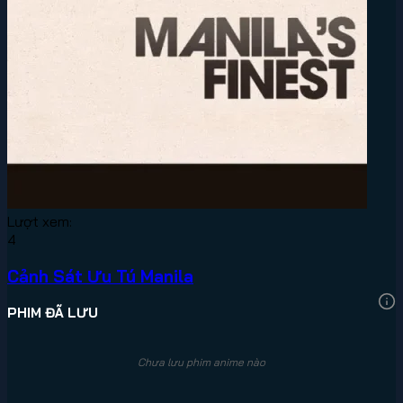
Lượt xem:
4
Cảnh Sát Ưu Tú Manila
PHIM ĐÃ LƯU
Chưa lưu phim anime nào