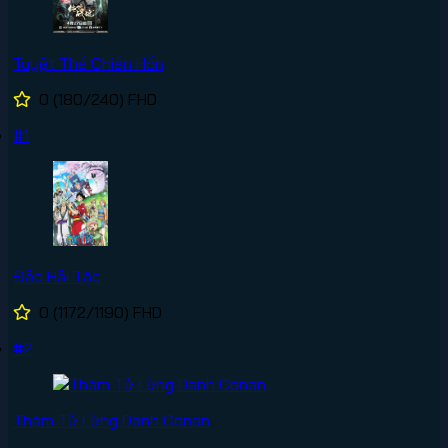
Tuyệt Thế Chiến Hồn
0
(180/240)
FHD
#1
Đảo Hải Tặc
0
(1172/1190)
FHD
#2
Thám Tử Lừng Danh Conan