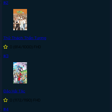
#2
Thử Thách Thần Tượng
0
(814/1000)
FHD
#3
Đảo Hải Tặc
0
(1172/1190)
FHD
#4