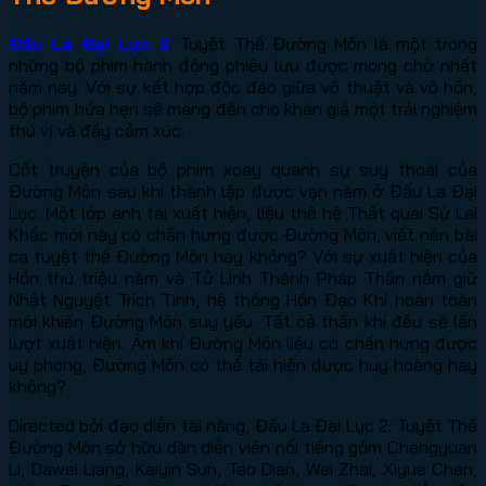
Đấu La Đại Lục 2
: Tuyệt Thế Đường Môn là một trong
những bộ phim hành động phiêu lưu được mong chờ nhất
năm nay. Với sự kết hợp độc đáo giữa võ thuật và võ hồn,
bộ phim hứa hẹn sẽ mang đến cho khán giả một trải nghiệm
thú vị và đầy cảm xúc.
Cốt truyện của bộ phim xoay quanh sự suy thoái của
Đường Môn sau khi thành lập được vạn năm ở Đấu La Đại
Lục. Một lớp anh tài xuất hiện, liệu thế hệ Thất quái Sử Lai
Khắc mới này có chấn hưng được Đường Môn, viết nên bài
ca tuyệt thế Đường Môn hay không? Với sự xuất hiện của
Hồn thú triệu năm và Tử Linh Thánh Pháp Thần nắm giữ
Nhật Nguyệt Trích Tinh, hệ thống Hồn Đạo Khí hoàn toàn
mới khiến Đường Môn suy yếu. Tất cả thần khí đều sẽ lần
lượt xuất hiện. Ám khí Đường Môn liệu có chấn hưng được
uy phong, Đường Môn có thể tái hiện được huy hoàng hay
không?
Directed bởi đạo diễn tài năng, Đấu La Đại Lục 2: Tuyệt Thế
Đường Môn sở hữu dàn diễn viên nổi tiếng gồm Chengyuan
Li, Dawei Liang, Kaiyin Sun, Tao Dian, Wei Zhai, Xiyue Chen,