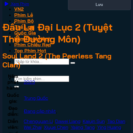
Xem Phim
Lưu
VN2
Phim Lẻ
Phim Bộ
Đấu La Đại Lục 2 (Tuyệt
Thể Loại
Quốc Gia
Thế Đường Môn)
Năm Phát Hành
Phim Chiếu Rạp
Top Phim Hot
Soul Land 2 (The Peerless Tang
Clan)
Năm
phát
2023
hành:
Quốc
Trung Quốc
gia:
Đạo
Đang cập nhật
,
diễn:
Diễn
Chengyuan Li
,
Dawei Liang
,
Kaiyin Sun
,
Tao Dian
,
viên:
Wei Zhai
,
Xiyue Chen
,
Yajing Tang
,
Ying Huang
,