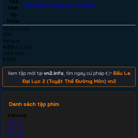
Thể
Hành Động
,
Phiêu Lưu
,
Võ Thuật
,
loại:
Từ
khóa:
22 phút/tập
FDH
Vietsub
4.50
out of 5
Lượt xem:
6.966
Xem tập mới tại
vn2.info
, tìm ngay cú pháp 👉
Đấu La
Đại Lục 2 (Tuyệt Thế Đường Môn) vn2
Danh sách tập phim
Vietsub
Tập 01
Tập 02
Tập 03