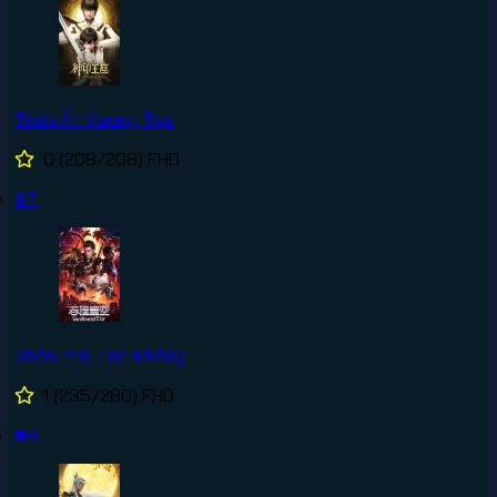
Thần Ấn Vương Tọa
0
(208/208)
FHD
#7
Thôn Phệ Tinh Không
1
(235/280)
FHD
#8