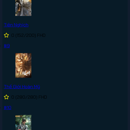
Tiên Nghịch
0
(152/200)
FHD
#9
Thế Giới Hoàn Mỹ
0
(280/280)
FHD
#10