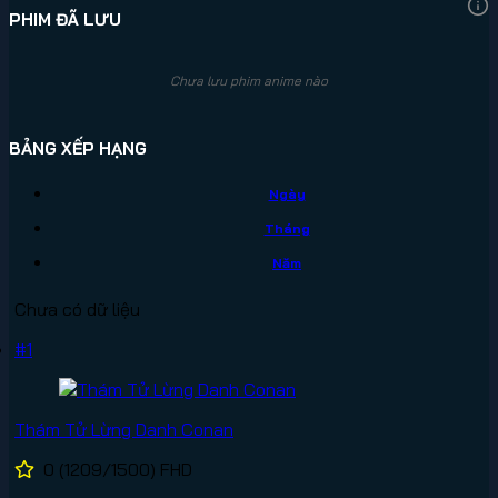
PHIM ĐÃ LƯU
Chưa lưu phim anime nào
BẢNG XẾP HẠNG
Ngày
Tháng
Năm
Chưa có dữ liệu
#1
Thám Tử Lừng Danh Conan
0
(1209/1500)
FHD