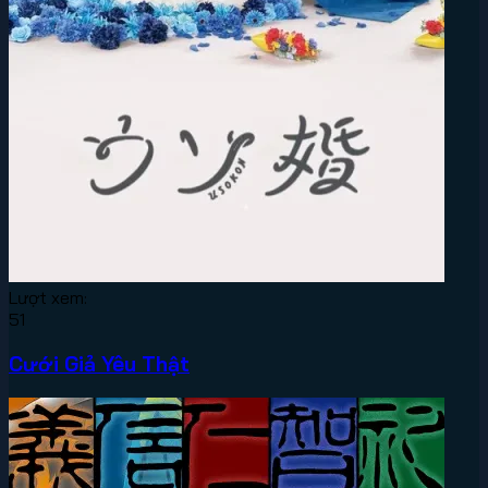
Lượt xem:
51
Cưới Giả Yêu Thật