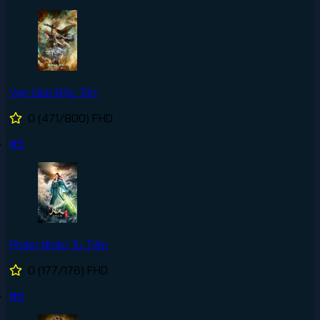
Vạn Giới Độc Tôn
0
(471/800)
FHD
#5
Phàm Nhân Tu Tiên
0
(177/176)
FHD
#6