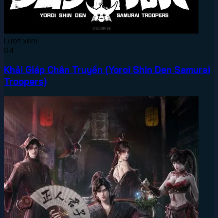
Lượt xem:
94
Khải Giáp Chân Truyền (Yoroi Shin Den Samurai
Troopers)