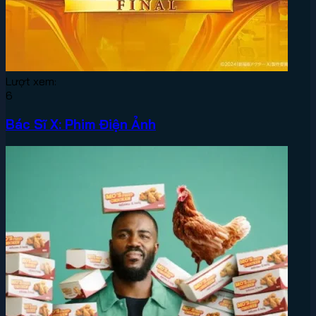
Lượt xem:
6
Bác Sĩ X: Phim Điện Ảnh