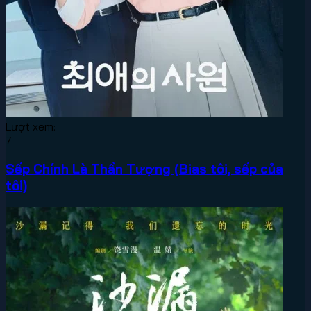
Lượt xem:
7
Sếp Chính Là Thần Tượng (Bias tôi, sếp của
tôi)