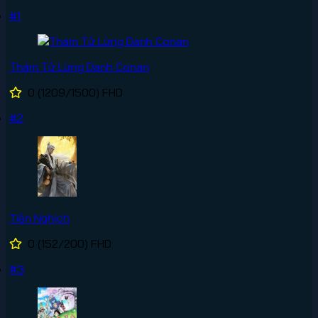
#1
Thám Tử Lừng Danh Conan
0
(1209/1500)
FHD
#2
Tiên Nghịch
0
(152/200)
FHD
#3