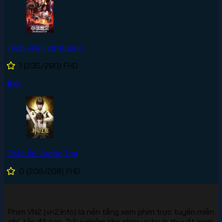
Thôn Phệ Tinh Không
1
(235/280)
FHD
#10
Thần Ấn Vương Tọa
0
(208/208)
FHD
Phim VN2 (vn2.info) là nền tảng xem phim trực tuyến miễn
phí, tốc độ cao. Trải nghiệm kho phim vietsub thuyết minh