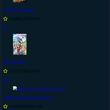
Thế Giới Hoàn Mỹ
0
(280/280)
FHD
#1
Đảo Hải Tặc
0
(1172/1190)
FHD
#2
Thám Tử Lừng Danh Conan
0
(1209/1500)
FHD