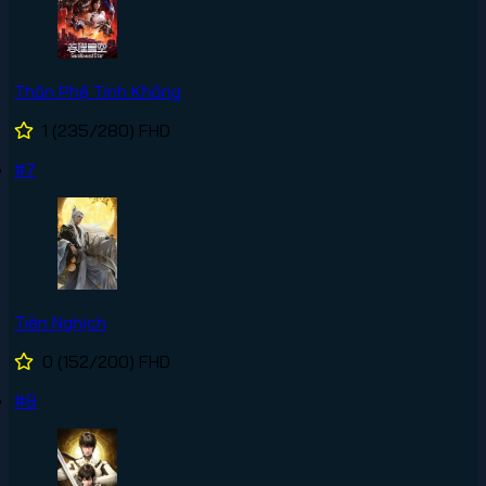
Thôn Phệ Tinh Không
1
(235/280)
FHD
#7
Tiên Nghịch
0
(152/200)
FHD
#8