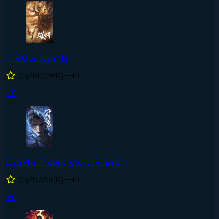
Thế Giới Hoàn Mỹ
0
(280/280)
FHD
#8
Đấu Phá Thương Khung (Phần 5)
0
(207/500)
FHD
#9