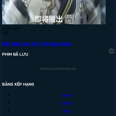
Lượt xem:
106
Bắt Đầu Với Chí Tôn Đan Điền
PHIM ĐÃ LƯU
Chưa lưu phim anime nào
BẢNG XẾP HẠNG
Ngày
Tháng
Năm