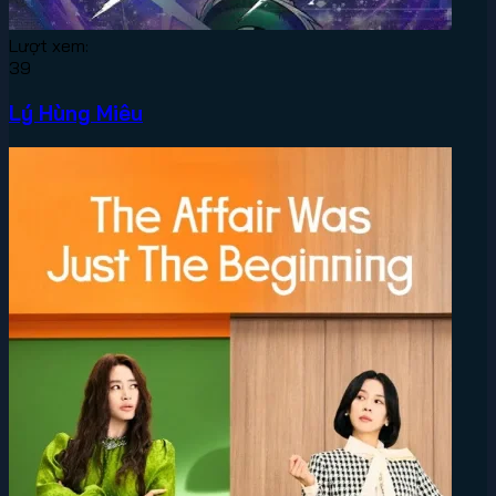
Lượt xem:
39
Lý Hùng Miêu