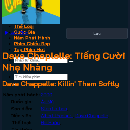
VN2
Phim Lẻ
Phim Bộ
Thể Loại
Quốc Gia
Xem Phim
Lưu
Năm Phát Hành
Phim Chiếu Rạp
Top Phim Hot
Dave Chaplelle: Tiếng Cười
Nhẹ Nhàng
Dave Chappelle: Killin' Them Softly
Năm phát hành:
2000
Quốc gia:
Âu Mỹ
Đạo diễn:
Stan Lathan
,
Diễn viên:
Albert Precourt
,
Dave Chappelle
,
Thể loại:
Hài Hước
,
Từ khóa: