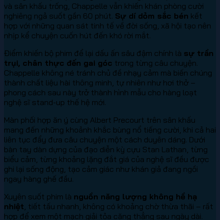
và sân khấu trống, Chappelle vẫn khiến khán phòng cười
nghiêng ngả suốt gần 60 phút.
Sự dí dỏm sắc bén
kết
hợp với những quan sát tinh tế về đời sống, xã hội tạo nên
nhịp kể chuyện cuốn hút đến khó rời mắt.
Điểm khiến bộ phim để lại dấu ấn sâu đậm chính là
sự trần
trụi, chân thực đến gai góc
trong từng câu chuyện.
Chappelle không né tránh chủ đề nhạy cảm mà biến chúng
thành chất liệu hài thông minh, tự nhiên như hơi thở –
phong cách sau này trở thành hình mẫu cho hàng loạt
nghệ sĩ stand-up thế hệ mới.
Màn phối hợp ăn ý cùng Albert Precourt trên sân khấu
mang đến những khoảnh khắc bùng nổ tiếng cười, khi cả hai
liên tục đẩy đưa câu chuyện một cách duyên dáng. Dưới
bàn tay dàn dựng của đạo diễn kỳ cựu Stan Lathan, từng
biểu cảm, từng khoảng lặng đắt giá của nghệ sĩ đều được
ghi lại sống động, tạo cảm giác như khán giả đang ngồi
ngay hàng ghế đầu.
Xuyên suốt phim là
nguồn năng lượng không hề hạ
nhiệt
, tiết tấu nhanh, không có khoảng chờ thừa thãi – rất
hợp để xem một mạch giải tỏa căng thẳng sau ngày dài.