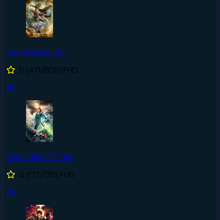
Vạn Giới Độc Tôn
0
(471/800)
FHD
#5
Phàm Nhân Tu Tiên
0
(177/176)
FHD
#6