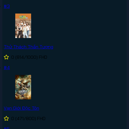
#3
Thử Thách Thần Tượng
0
(814/1000)
FHD
#4
Vạn Giới Độc Tôn
0
(471/800)
FHD
#5