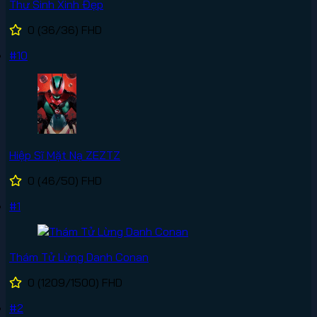
Thư Sinh Xinh Đẹp
0
(36/36)
FHD
#10
Hiệp Sĩ Mặt Nạ ZEZTZ
0
(46/50)
FHD
#1
Thám Tử Lừng Danh Conan
0
(1209/1500)
FHD
#2