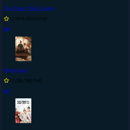
Thử Thách Thần Tượng
0
(814/1000)
FHD
#8
Khom Lưng
0
(36/36)
FHD
#9