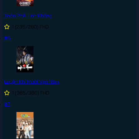
Thôn Phệ Tinh Không
1
(235/280)
FHD
#6
Luyện Khí Mười Vạn Năm
1
(365/380)
FHD
#7