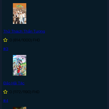
Thử Thách Thần Tượng
0
(814/1000)
FHD
#3
Đảo Hải Tặc
0
(1172/1190)
FHD
#4