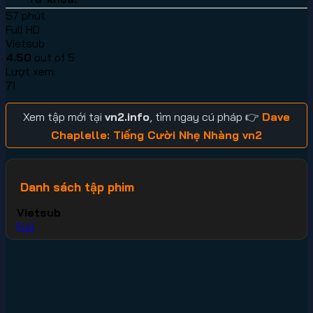
57 phút
Full HD
Vietsub
4.50
out of 5
Lượt xem:
71
Xem tập mới tại
vn2.info
, tìm ngay cú pháp 👉
Dave
Chaplelle: Tiếng Cười Nhẹ Nhàng vn2
Danh sách tập phim
Vietsub
Full