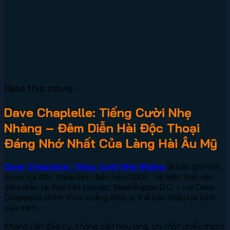
Rate this movie
Dave Chaplelle: Tiếng Cười Nhẹ
Nhàng – Đêm Diễn Hài Độc Thoại
Đáng Nhớ Nhất Của Làng Hài Âu Mỹ
Dave Chaplelle: Tiếng Cười Nhẹ Nhàng
là bản ghi hình
show hài độc thoại kinh điển năm 2000, tái hiện trọn vẹn
đêm diễn tại Rạp hát Lincoln, Washington D.C. – nơi Dave
Chappelle chính thức khẳng định vị thế bậc thầy hài kịch
của mình.
Không cần đạo cụ, không cần hiệu ứng, chỉ một chiếc micro