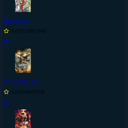
Đảo Hải Tặc
0
(1172/1190)
FHD
#4
Vạn Giới Độc Tôn
0
(471/800)
FHD
#5