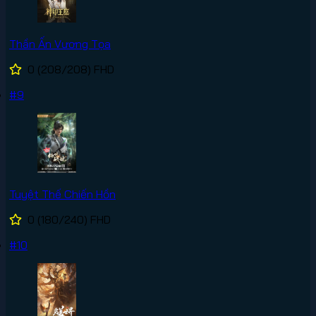
Thần Ấn Vương Tọa
0
(208/208)
FHD
#9
Tuyệt Thế Chiến Hồn
0
(180/240)
FHD
#10