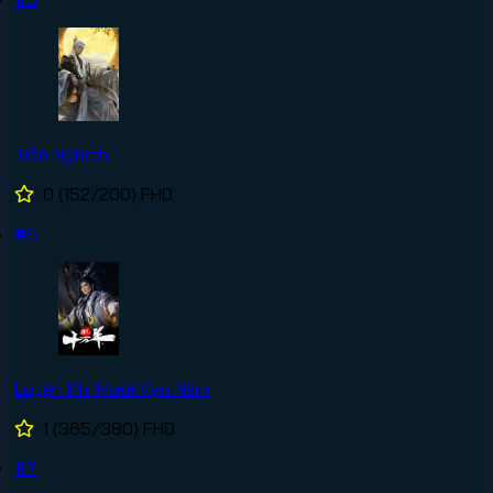
Tiên Nghịch
0
(152/200)
FHD
#6
Luyện Khí Mười Vạn Năm
1
(365/380)
FHD
#7