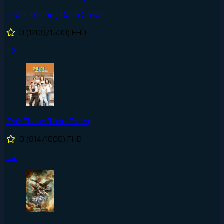
Thám Tử Lừng Danh Conan
0
(1209/1500)
FHD
#3
Thử Thách Thần Tượng
0
(814/1000)
FHD
#4