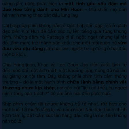
càng gần, càng phát hiện ra
một tình yêu sâu đậm mà
Jae Hee từng dành cho Min Hoon
– thứ khiến mọi oán
hận anh mang theo bắt đầu lung lay.
Cái hay của phim không nằm ở kịch tính dồn dập, mà ở cách
đạo diễn Kim Hun để cảm xúc tự lên tiếng qua từng khung
hình. Những đêm hè Pattaya oi ả, ngột ngạt nhưng lại rất
đỗi lãng mạn, trở thành sân khấu cho một mối quan hệ
vừa
đau vừa dịu dàng
giữa hai con người từng đứng ở hai đầu
một bi kịch.
Choi Hong-joon, Khan và Lee Geun-Joo diễn xuất tinh tế
đến mức chỉ một ánh mắt, một khoảng lặng cũng đủ nói lên
sự giằng xé nội tâm. Đây không phải phim tình cảm thông
thường – đó là một hành trình
chữa lành bằng chính vết
thương chưa kịp khép
, nơi câu hỏi “liệu có thể yêu người
mình từng oán trách?” cứ ám ảnh mãi đến phút cuối.
Nhịp phim chậm rãi nhưng không hề tẻ nhạt, rất hợp cho
một buổi tối muốn lắng lại và cảm nhận. Nếu bạn thích chính
kịch tâm lý đặt cảm xúc lên hàng đầu, đây là cái tên không
nên bỏ lỡ.