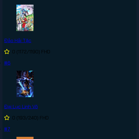
Đảo Hải Tặc
0
(1172/1190)
FHD
#6
Đại Lục Linh Võ
0
(193/240)
FHD
#7