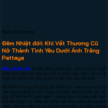
Rate this movie
Đêm Nhiệt đới: Khi Vết Thương Cũ
Nở Thành Tình Yêu Dưới Ánh Trăng
Pattaya
Đêm Nhiệt đới
là kiểu phim khiến bạn xem xong rồi ngồi
thẫn thờ một lúc, không phải vì twist gây sốc, mà vì cái
cách nó chạm vào những góc khuất tình cảm rất thật.
Bối cảnh Pattaya nắng gió trở thành nơi Jae Hee và em trai
Tae Kyung lặng lẽ trốn chạy quá khứ. Nhưng bình yên ấy
sụp đổ khi Min Ki xuất hiện – mang theo nỗi đau mất anh
trai Min Hoon và niềm tin rằng Jae Hee chính là nguyên
nhân. Anh tìm đến cô với ý định vạch trần sự thật, nhưng