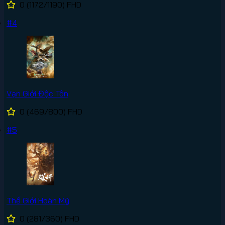
0
(1172/1190)
FHD
#4
Vạn Giới Độc Tôn
0
(469/800)
FHD
#5
Thế Giới Hoàn Mỹ
0
(281/360)
FHD