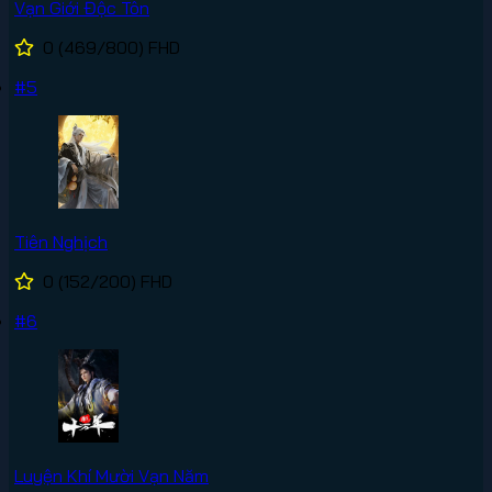
Vạn Giới Độc Tôn
0
(469/800)
FHD
#5
Tiên Nghịch
0
(152/200)
FHD
#6
Luyện Khí Mười Vạn Năm