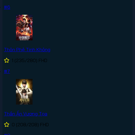
#6
Thôn Phệ Tinh Không
1
(235/280)
FHD
#7
Thần Ấn Vương Tọa
0
(208/208)
FHD