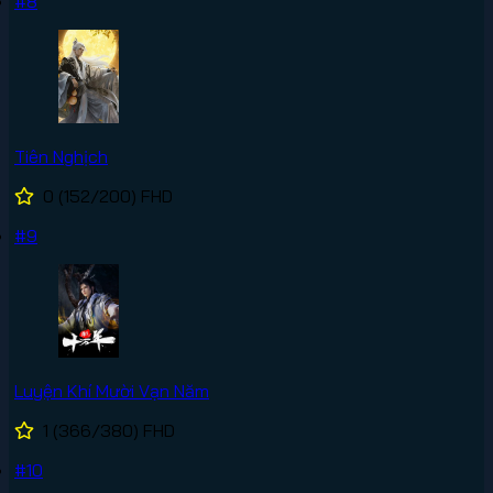
#8
Tiên Nghịch
0
(152/200)
FHD
#9
Luyện Khí Mười Vạn Năm
1
(366/380)
FHD
#10