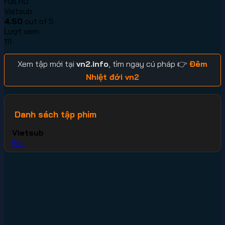
Full HD
Vietsub
4.50
out of 5
Lượt xem:
111
Xem tập mới tại
vn2.info
, tìm ngay cú pháp 👉
Đêm
Nhiệt đới vn2
Danh sách tập phim
Vietsub
Full