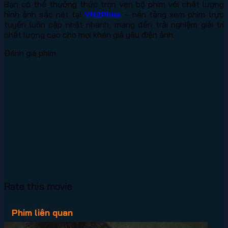
Bạn có thể thưởng thức trọn vẹn bộ phim với chất lượng
hình ảnh sắc nét tại
VN2Phim
– nền tảng xem phim trực
tuyến luôn cập nhật nhanh, mang đến trải nghiệm giải trí
chất lượng cao cho mọi khán giả yêu điện ảnh.
Đánh giá phim
Rate this movie
Phim liên quan