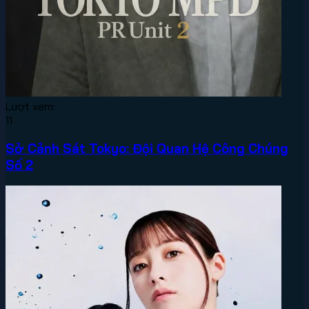
Lượt xem:
11
Sở Cảnh Sát Tokyo: Đội Quan Hệ Công Chúng
Số 2