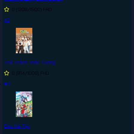
0
(1209/1500)
FHD
#2
Thử Thách Thần Tượng
0
(814/1000)
FHD
#3
Đảo Hải Tặc