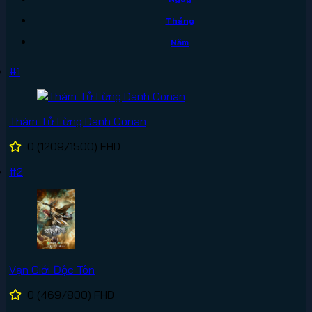
Tháng
Năm
#1
Thám Tử Lừng Danh Conan
0
(1209/1500)
FHD
#2
Vạn Giới Độc Tôn
0
(469/800)
FHD