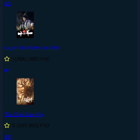
#3
Luyện Khí Mười Vạn Năm
1
(366/380)
FHD
#4
Thế Giới Hoàn Mỹ
0
(281/360)
FHD
#5