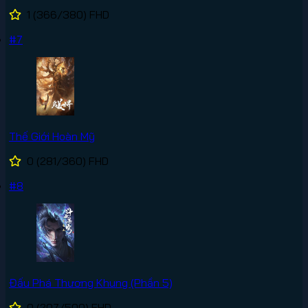
1
(366/380)
FHD
#7
Thế Giới Hoàn Mỹ
0
(281/360)
FHD
#8
Đấu Phá Thương Khung (Phần 5)
0
(207/500)
FHD