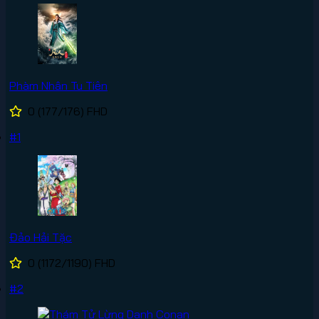
Phàm Nhân Tu Tiên
0
(177/176)
FHD
#1
Đảo Hải Tặc
0
(1172/1190)
FHD
#2