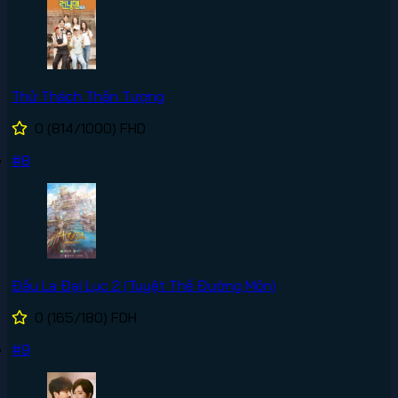
Thử Thách Thần Tượng
0
(814/1000)
FHD
#8
Đấu La Đại Lục 2 (Tuyệt Thế Đường Môn)
0
(165/180)
FDH
#9