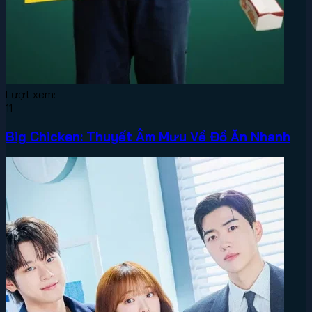
Lượt xem:
11
Big Chicken: Thuyết Âm Mưu Về Đồ Ăn Nhanh