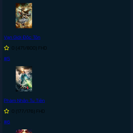
Vạn Giới Độc Tôn
0
(471/800)
FHD
#5
Phàm Nhân Tu Tiên
0
(177/176)
FHD
#6