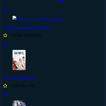
#1
Thám Tử Lừng Danh Conan
0
(1209/1500)
FHD
#2
Thư Sinh Xinh Đẹp
0
(36/36)
FHD
#3