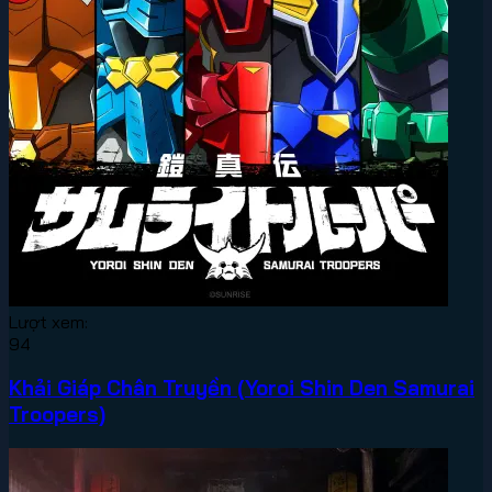
Lượt xem:
94
Khải Giáp Chân Truyền (Yoroi Shin Den Samurai
Troopers)