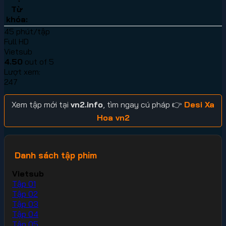
Từ
khóa:
45 phút/tập
Full HD
Vietsub
4.50
out of 5
Lượt xem:
247
Xem tập mới tại
vn2.info
, tìm ngay cú pháp 👉
Desi Xa
Hoa vn2
Danh sách tập phim
Vietsub
Tập 01
Tập 02
Tập 03
Tập 04
Tập 05