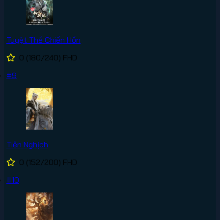
Tuyệt Thế Chiến Hồn
0
(180/240)
FHD
#9
Tiên Nghịch
0
(152/200)
FHD
#10