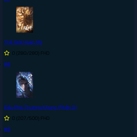
Thế Giới Hoàn Mỹ
0
(280/280)
FHD
#8
Đấu Phá Thương Khung (Phần 5)
0
(207/500)
FHD
#9