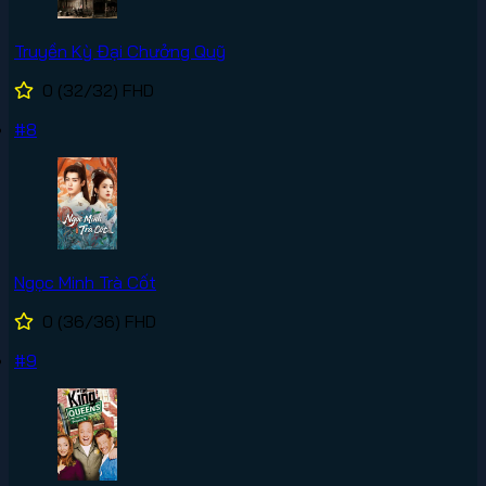
Truyền Kỳ Đại Chưởng Quỹ
0
(32/32)
FHD
#8
Ngọc Minh Trà Cốt
0
(36/36)
FHD
#9