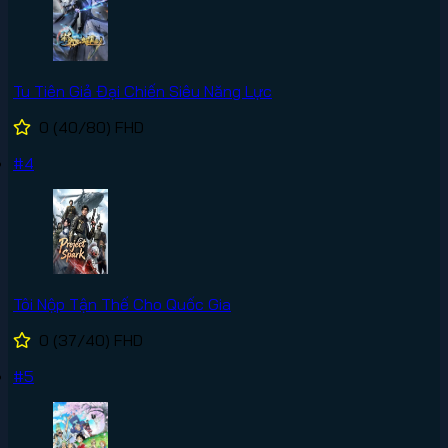
Tu Tiên Giả Đại Chiến Siêu Năng Lực
0
(40/80)
FHD
#4
Tôi Nộp Tận Thế Cho Quốc Gia
0
(37/40)
FHD
#5