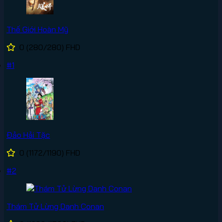
Thế Giới Hoàn Mỹ
0
(280/280)
FHD
#1
Đảo Hải Tặc
0
(1172/1190)
FHD
#2
Thám Tử Lừng Danh Conan