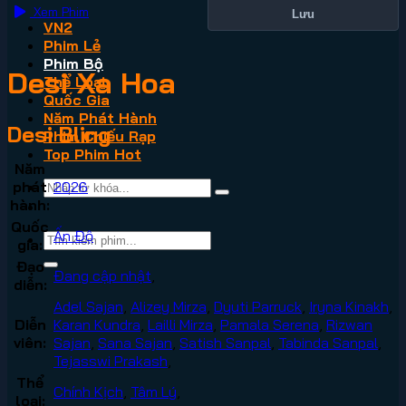
Xem Phim
Lưu
VN2
Phim Lẻ
Phim Bộ
Desi Xa Hoa
Thể Loại
Quốc Gia
Năm Phát Hành
Desi Bling
Phim Chiếu Rạp
Top Phim Hot
Năm
phát
2026
hành:
Quốc
Ấn Độ
gia:
Đạo
Đang cập nhật
,
diễn:
Adel Sajan
,
Alizey Mirza
,
Dyuti Parruck
,
Iryna Kinakh
,
Diễn
Karan Kundra
,
Lailli Mirza
,
Pamala Serena
,
Rizwan
viên:
Sajan
,
Sana Sajan
,
Satish Sanpal
,
Tabinda Sanpal
,
Tejasswi Prakash
,
Thể
Chính Kịch
,
Tâm Lý
,
loại: