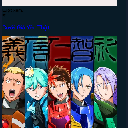
Lượt xem:
51
Cưới Giả Yêu Thật