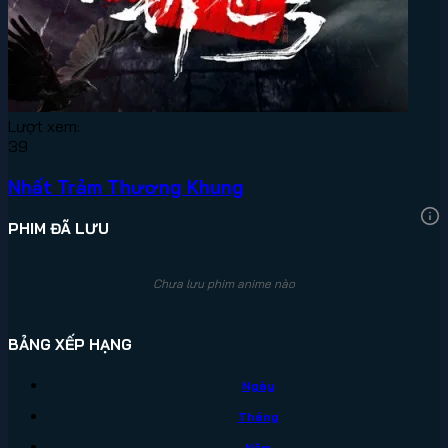
Lượt xem:
39
Nhất Trảm Thương Khung
PHIM ĐÃ LƯU
Chưa lưu phim anime nào
BẢNG XẾP HẠNG
Ngày
Tháng
Năm