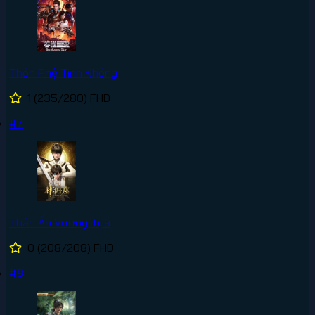
Thôn Phệ Tinh Không
1
(235/280)
FHD
#7
Thần Ấn Vương Tọa
0
(208/208)
FHD
#8