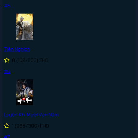
#5
Tiên Nghịch
0
(152/200)
FHD
#6
Luyện Khí Mười Vạn Năm
1
(365/380)
FHD
#7