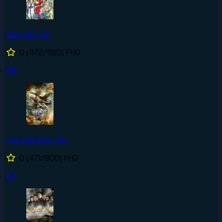
Đảo Hải Tặc
0
(1172/1190)
FHD
#6
Vạn Giới Độc Tôn
0
(471/800)
FHD
#7