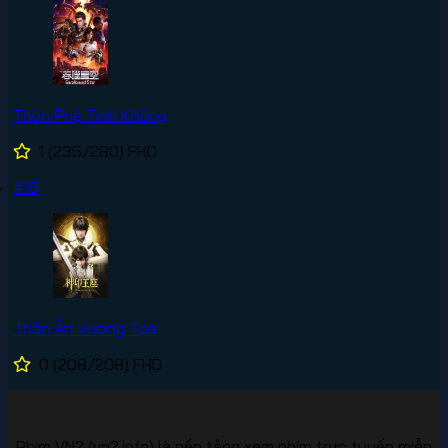
Thôn Phệ Tinh Không
1
(235/280)
FHD
#10
Thần Ấn Vương Tọa
0
(208/208)
FHD
Phim VN2 (vn2.info) là nền tảng xem phim trực tuyến miễn