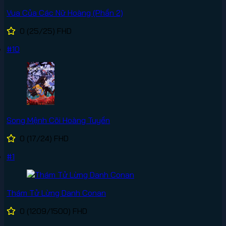
Vua Của Các Nữ Hoàng (Phần 2)
0
(25/25)
FHD
#10
Song Mệnh Cõi Hoàng Tuyền
0
(17/24)
FHD
#1
Thám Tử Lừng Danh Conan
0
(1209/1500)
FHD