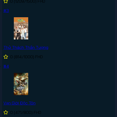
0
(1209/1500)
FHD
#3
Thử Thách Thần Tượng
0
(814/1000)
FHD
#4
Vạn Giới Độc Tôn
0
(471/800)
FHD