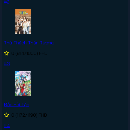
#2
Thử Thách Thần Tượng
0
(814/1000)
FHD
#3
Đảo Hải Tặc
0
(1172/1190)
FHD
#4