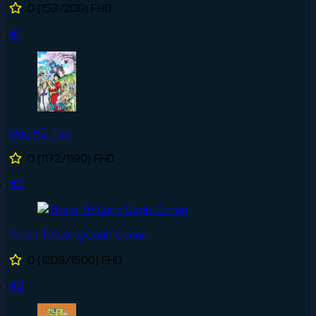
0
(153/200)
FHD
#1
Đảo Hải Tặc
0
(1172/1190)
FHD
#2
Thám Tử Lừng Danh Conan
0
(1209/1500)
FHD
#3