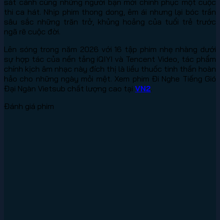
sát cánh cùng những người bạn mới chinh phục một cuộc
thi ca hát. Nhịp phim thong dong, êm ái nhưng lại bóc trần
sâu sắc những trăn trở, khủng hoảng của tuổi trẻ trước
ngã rẽ cuộc đời.
Lên sóng trong năm 2026 với 16 tập phim nhẹ nhàng dưới
sự hợp tác của nền tảng iQIYI và Tencent Video, tác phẩm
chính kịch âm nhạc này đích thị là liều thuốc tinh thần hoàn
hảo cho những ngày mỏi mệt. Xem phim Đi Nghe Tiếng Gió
Đại Ngàn Vietsub chất lượng cao tại
VN2
.
Đánh giá phim