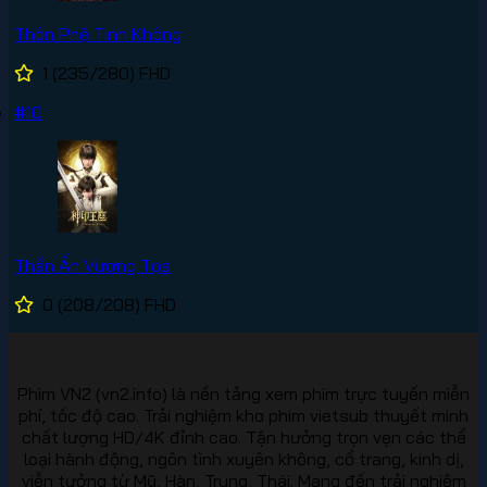
Thôn Phệ Tinh Không
1
(235/280)
FHD
#10
Thần Ấn Vương Tọa
0
(208/208)
FHD
Phim VN2 (vn2.info) là nền tảng xem phim trực tuyến miễn
phí, tốc độ cao. Trải nghiệm kho phim vietsub thuyết minh
chất lượng HD/4K đỉnh cao. Tận hưởng trọn vẹn các thể
loại hành động, ngôn tình xuyên không, cổ trang, kinh dị,
viễn tưởng từ Mỹ, Hàn, Trung, Thái. Mang đến trải nghiệm