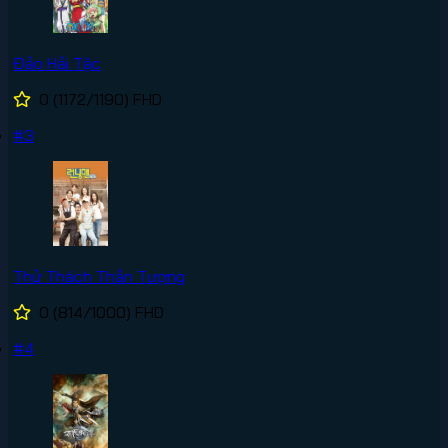
Đảo Hải Tặc
0
(1172/1190)
FHD
#3
Thử Thách Thần Tượng
0
(814/1000)
FHD
#4