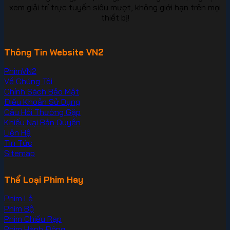
xem giải trí trực tuyến siêu mượt, không giới hạn trên mọi
thiết bị!
Thông Tin Website VN2
PhimVN2
Về Chúng Tôi
Chính Sách Bảo Mật
Điều Khoản Sử Dụng
Câu Hỏi Thường Gặp
Khiếu Nại Bản Quyền
Liên Hệ
Tin Tức
Sitemap
Thể Loại Phim Hay
Phim Lẻ
Phim Bộ
Phim Chiếu Rạp
Phim Hành Động