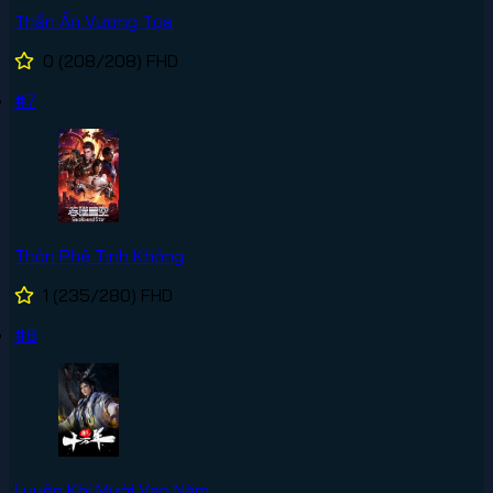
Thần Ấn Vương Tọa
0
(208/208)
FHD
#7
Thôn Phệ Tinh Không
1
(235/280)
FHD
#8
Luyện Khí Mười Vạn Năm