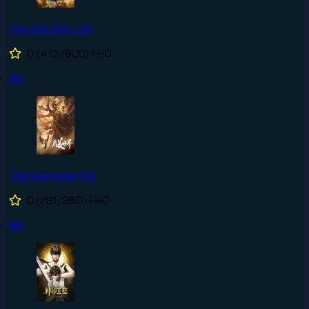
Vạn Giới Độc Tôn
0
(472/800)
FHD
#5
Thế Giới Hoàn Mỹ
0
(281/360)
FHD
#6