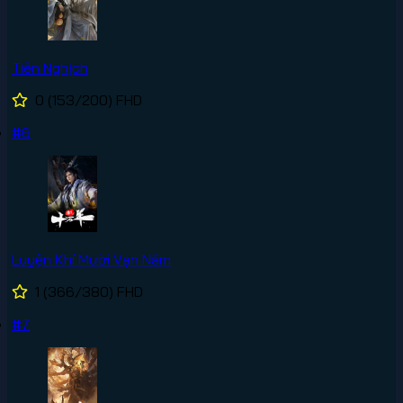
Tiên Nghịch
0
(153/200)
FHD
#6
Luyện Khí Mười Vạn Năm
1
(366/380)
FHD
#7