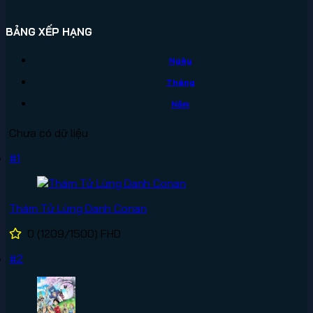
BẢNG XẾP HẠNG
Ngày
Tháng
Năm
Chưa có dữ liệu
#1
Thám Tử Lừng Danh Conan
0
(1209/1500)
FHD
#2