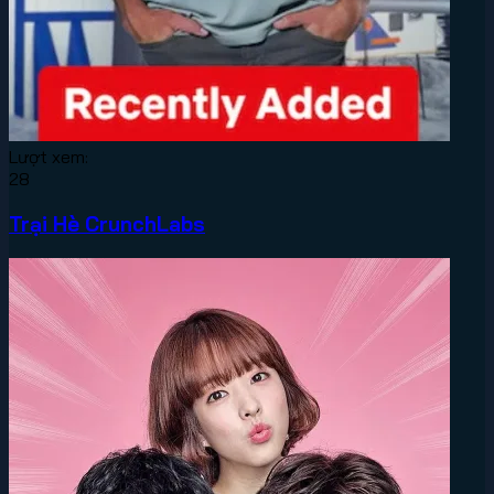
Lượt xem:
28
Trại Hè CrunchLabs