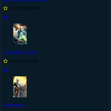
1
(366/380)
FHD
#9
Phàm Nhân Tu Tiên
0
(177/176)
FHD
#10
Tiên Nghịch