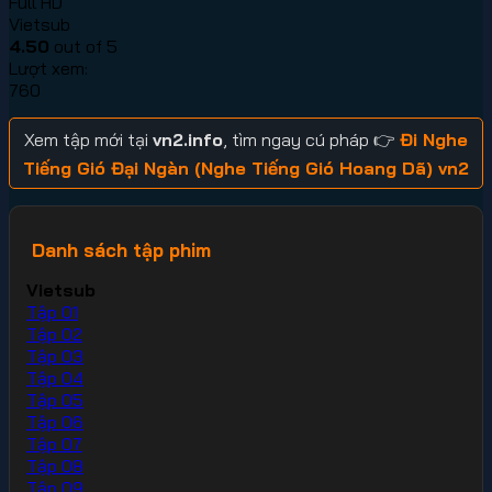
Full HD
Vietsub
4.50
out of 5
Lượt xem:
760
Xem tập mới tại
vn2.info
, tìm ngay cú pháp 👉
Đi Nghe
Tiếng Gió Đại Ngàn (Nghe Tiếng Gió Hoang Dã) vn2
Danh sách tập phim
Vietsub
Tập 01
Tập 02
Tập 03
Tập 04
Tập 05
Tập 06
Tập 07
Tập 08
Tập 09