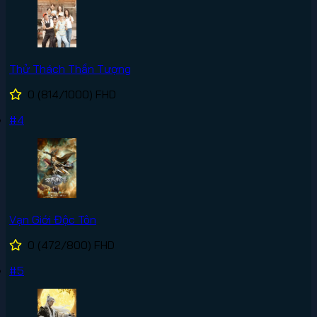
Thử Thách Thần Tượng
0
(814/1000)
FHD
#4
Vạn Giới Độc Tôn
0
(472/800)
FHD
#5