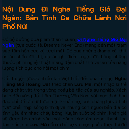
Nội Dung Đi Nghe Tiếng Gió Đại
Ngàn: Bản Tình Ca Chữa Lành Nơi
Phố Núi
Đổ bộ đường đua phim thanh xuân,
Đi Nghe Tiếng Gió Đại
Ngàn
(tựa quốc tế: Dreams Never End) mang đến một trạm
sạc tâm hồn cực kỳ tươi mát. Bỏ qua những drama xôi thịt
ồn ào chốn đô thị, dự án ghi điểm tuyệt đối bằng những
thước phim nghệ thuật mang đậm chất thơ và lan tỏa năng
lượng tích cực cho hội mọt phim.
Cốt truyện (được nhiều fan Việt biết đến qua tên gọi
Nghe
Tiếng Gió Hoang Dã
) theo chân
Lưu Mã
, một nhạc sĩ trẻ
đang chật vật trong vòng xoáy bế tắc của sự nghiệp. Xách
balo đến vùng đất Lâm Thương, Vân Nam với mục đích ban
đầu chỉ để ráo riết đòi một khoản nợ, anh chàng lại vô tình
“va” phải nhịp sống bình dị và những con người bản địa có
tình yêu âm nhạc cháy bỏng. Xuyên suốt bộ phim, khán giả
sẽ được hòa mình vào một hành trình âm nhạc thanh lọc
tâm hồn, nơi
Lưu Mã
dần rũ bỏ sự vỡ mộng của thực tại để