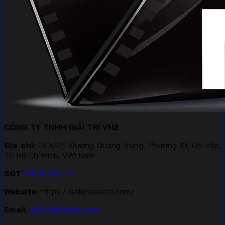
CÔNG TY TNHH GIẢI TRÍ VN2
Địa chỉ:
243/25 Đường Quang Trung, Phường 10, Gò Vấp,
TP. Hồ Chí Minh, Việt Nam
SĐT
:
0908.992.722
Website
: https://sakinasamo.com/
Email
:
vn2info@gmail.com