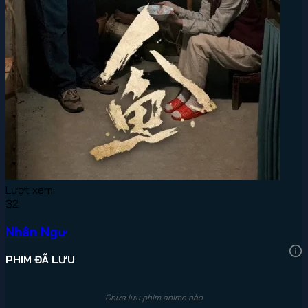
Lượt xem:
32
Nhân Ngư
PHIM ĐÃ LƯU
Chưa lưu phim anime nào