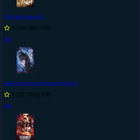
Thế Giới Hoàn Mỹ
0
(281/360)
FHD
#8
Đấu Phá Thương Khung (Phần 5)
0
(207/500)
FHD
#9